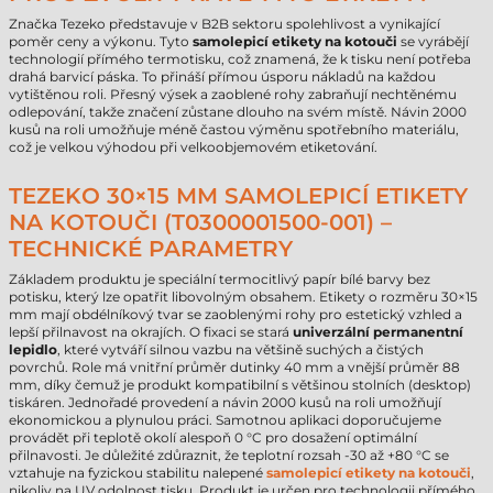
Značka Tezeko představuje v B2B sektoru spolehlivost a vynikající
poměr ceny a výkonu. Tyto
samolepicí etikety na kotouči
se vyrábějí
technologií přímého termotisku, což znamená, že k tisku není potřeba
drahá barvicí páska. To přináší přímou úsporu nákladů na každou
vytištěnou roli. Přesný výsek a zaoblené rohy zabraňují nechtěnému
odlepování, takže značení zůstane dlouho na svém místě. Návin 2000
kusů na roli umožňuje méně častou výměnu spotřebního materiálu,
což je velkou výhodou při velkoobjemovém etiketování.
TEZEKO 30×15 MM SAMOLEPICÍ ETIKETY
NA KOTOUČI (T0300001500-001) –
TECHNICKÉ PARAMETRY
Základem produktu je speciální termocitlivý papír bílé barvy bez
potisku, který lze opatřit libovolným obsahem. Etikety o rozměru 30×15
mm mají obdélníkový tvar se zaoblenými rohy pro estetický vzhled a
lepší přilnavost na okrajích. O fixaci se stará
univerzální permanentní
lepidlo
, které vytváří silnou vazbu na většině suchých a čistých
povrchů. Role má vnitřní průměr dutinky 40 mm a vnější průměr 88
mm, díky čemuž je produkt kompatibilní s většinou stolních (desktop)
tiskáren. Jednořadé provedení a návin 2000 kusů na roli umožňují
ekonomickou a plynulou práci. Samotnou aplikaci doporučujeme
provádět při teplotě okolí alespoň 0 °C pro dosažení optimální
přilnavosti. Je důležité zdůraznit, že teplotní rozsah -30 až +80 °C se
vztahuje na fyzickou stabilitu nalepené
samolepicí etikety na kotouči
,
nikoliv na UV odolnost tisku. Produkt je určen pro technologii přímého