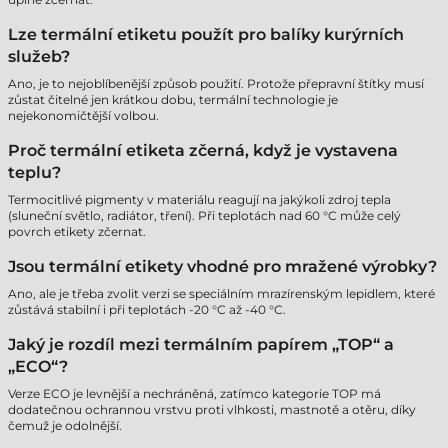
Lze termální etiketu použít pro balíky kurýrních
služeb?
Ano, je to nejoblíbenější způsob použití. Protože přepravní štítky musí
zůstat čitelné jen krátkou dobu, termální technologie je
nejekonomičtější volbou.
Proč termální etiketa zčerná, když je vystavena
teplu?
Termocitlivé pigmenty v materiálu reagují na jakýkoli zdroj tepla
(sluneční světlo, radiátor, tření). Při teplotách nad 60 °C může celý
povrch etikety zčernat.
Jsou termální etikety vhodné pro mražené výrobky?
Ano, ale je třeba zvolit verzi se speciálním mrazírenským lepidlem, které
zůstává stabilní i při teplotách -20 °C až -40 °C.
Jaký je rozdíl mezi termálním papírem „TOP“ a
„ECO“?
Verze ECO je levnější a nechráněná, zatímco kategorie TOP má
dodatečnou ochrannou vrstvu proti vlhkosti, mastnotě a otěru, díky
čemuž je odolnější.