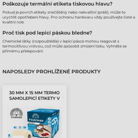
Poškozuje termální etiketa tiskovou hlavu?
Pokud je povrch etikety znečištěný nebo nekvalitní (práší), může to
urychlit opotřebení hlavy. Pro ochranu hardwaru vždy používejte čisté a
kvalitní role.
Proč tisk pod lepicí páskou bledne?
Chemické látky (rozpouštědla) v lepicí pásce mohou reagovat s
termocitlivou vrstvou, což může způsobit zmizení tisku. Vyhněte se
přímému přelepování.
NAPOSLEDY PROHLÍŽENÉ PRODUKTY
30 MM X 15 MM TERMO
SAMOLEPICÍ ETIKETY V
KOTOUČÍCH BÍLÁ ( 2000
ETIKETY/KOTÚČ )