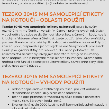
termotisku, proto je použitelný výhradně v termotiskárnách.
TEZEKO 30×15 MM SAMOLEPICÍ ETIKETY
NA KOTOUČI – OBLASTI POUŽITÍ
Tezeko 30×15 mm samolepicí etikety na kotouči
jsou díky svým
rozměrům mimořádně univerzální v různých průmyslových odvětvích.
V obchodě a logistice se skvěle hodí jako etikety s čárovými kódy, kde je
kritickým faktorem přesná čitelnost. Lze je použít i jako přepravní štítky
pro menší krabice nebo obálky. Při skladové identifikaci se osvědčily pro
značení polic, přepravek a jednotlivých balení. Ve výrobních procesech
slouží jako výrobní štítky pro sledování dílů nebo polotovarů. Ve
zdravotnictví se často využívají jako laboratorní štítky na zkumavky
nebo ampule, kde je nezbytné malé, ale stabilní značení. Kromě toho
mohou plnit funkci obecné produktové etikety s uvedením ceny, čísla
artiklu nebo země původu.
TEZEKO 30×15 MM SAMOLEPICÍ ETIKETY
NA KOTOUČI – VÝHODY POUŽITÍ
Jedno z nejnákladově efektivnějších řešení pro krátkodobé a
střednědobé značení díky nízké ceně materiálu.
Technologie přímého termotisku zajišťuje čistou a kontrastní
kvalitu tisku čárových kódů i textů.
Ekonomický návin 2000 kusů na roli, který snižuje administrativní
a logistické náklady.