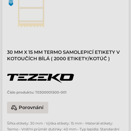
30 MM X 15 MM TERMO SAMOLEPICÍ ETIKETY V
KOTOUČÍCH BÍLÁ ( 2000 ETIKETY/KOTÚČ )
Číslo produktu:
T0300001500-001
Porovnání
Šířka etikety: 30 mm • Výška etikety: 15 mm • Materiál etikety:
Termo • Vnitřní průměr dutinky: 40 mm • Typ lepidla: Standardní