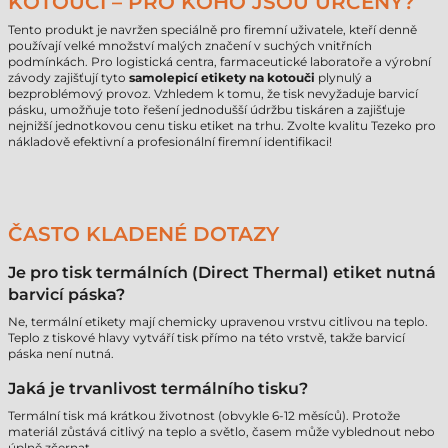
KOTOUČI – PRO KOHO JSOU URČENY?
Tento produkt je navržen speciálně pro firemní uživatele, kteří denně
používají velké množství malých značení v suchých vnitřních
podmínkách. Pro logistická centra, farmaceutické laboratoře a výrobní
závody zajišťují tyto
samolepicí etikety na kotouči
plynulý a
bezproblémový provoz. Vzhledem k tomu, že tisk nevyžaduje barvicí
pásku, umožňuje toto řešení jednodušší údržbu tiskáren a zajišťuje
nejnižší jednotkovou cenu tisku etiket na trhu. Zvolte kvalitu Tezeko pro
nákladově efektivní a profesionální firemní identifikaci!
ČASTO KLADENÉ DOTAZY
Je pro tisk termálních (Direct Thermal) etiket nutná
barvicí páska?
Ne, termální etikety mají chemicky upravenou vrstvu citlivou na teplo.
Teplo z tiskové hlavy vytváří tisk přímo na této vrstvě, takže barvicí
páska není nutná.
Jaká je trvanlivost termálního tisku?
Termální tisk má krátkou životnost (obvykle 6-12 měsíců). Protože
materiál zůstává citlivý na teplo a světlo, časem může vyblednout nebo
úplně zčernat.