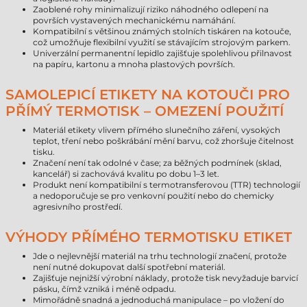
Zaoblené rohy minimalizují riziko náhodného odlepení na
površích vystavených mechanickému namáhání.
Kompatibilní s většinou známých stolních tiskáren na kotouče,
což umožňuje flexibilní využití se stávajícím strojovým parkem.
Univerzální permanentní lepidlo zajišťuje spolehlivou přilnavost
na papíru, kartonu a mnoha plastových površích.
SAMOLEPICÍ ETIKETY NA KOTOUČI PRO
PŘÍMÝ TERMOTISK – OMEZENÍ POUŽITÍ
Materiál etikety vlivem přímého slunečního záření, vysokých
teplot, tření nebo poškrábání mění barvu, což zhoršuje čitelnost
tisku.
Značení není tak odolné v čase; za běžných podmínek (sklad,
kancelář) si zachovává kvalitu po dobu 1–3 let.
Produkt není kompatibilní s termotransferovou (TTR) technologií
a nedoporučuje se pro venkovní použití nebo do chemicky
agresivního prostředí.
VÝHODY PŘÍMÉHO TERMOTISKU ETIKET
Jde o nejlevnější materiál na trhu technologií značení, protože
není nutné dokupovat další spotřební materiál.
Zajišťuje nejnižší výrobní náklady, protože tisk nevyžaduje barvicí
pásku, čímž vzniká i méně odpadu.
Mimořádně snadná a jednoduchá manipulace – po vložení do