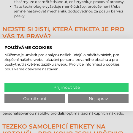
tiskárny lze okamžitě tisknout, což zrychluje pracovní procesy.
Tato technologie vyžaduje méně údržby, protože není třeba
jemně nastavovat mechaniku zodpovědnou za posun barvicí
pásky.
NEJSTE SI JISTI, KTERÁ ETIKETA JE PRO
VÁS TA PRAVÁ?
Při výběru vhodného materiálu pro značení je třeba zvážit mnoho
POUŽÍVÁME COOKIES
aspektů, od technických parametrů tiskárny až po prostředí použití.
Tezeko 30×15 mm samolepicí etikety na kotouči
jsou vynikající volbou
Můžeme je umístit pro analýzu našich údajů o návštěvnících, pro
pro většinu vnitřních aplikací, ale v případě specifických požadavků, jako
zlepšení našeho webu, ukázání personalizovaného obsahu a pro
jsou extrémní teploty nebo vlhkost, doporučujeme konzultaci s
poskytnutí skvělého zážitku z webu. Pro více informací o cookies
odborníkem pro ověření kompatibility. Pokud potřebujete dlouhodobé
používáme otevřené nastavení.
značení odolné vůči UV záření a chemikáliím, doporučujeme zvolit
termotransferový tisk nebo syntetické etikety (např. PE materiály)
namísto přímého termotisku.
Přijmout vše
Při rozhodování je třeba vzít v úvahu také tištěné množství a
očekávanou životnost. Náš odborný tým vám rád pomůže sladit
Odmítnout
Ne, uprav
technologické parametry tak, abychom našli nejoptimálnější řešení pro
vaše obchodní procesy. V případě individuálních požadavků, speciálních
rozměrů nebo velkoobjemových objednávek si vyžádejte naši
personalizovanou nabídku pro další optimalizaci nákupních nákladů.
TEZEKO SAMOLEPICÍ ETIKETY NA