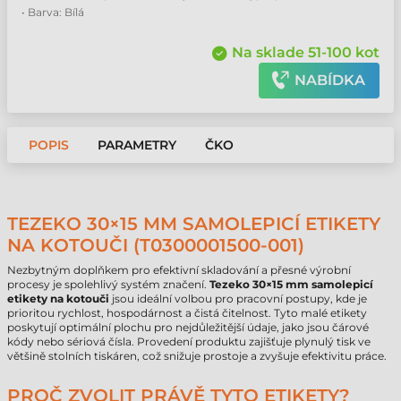
• Barva: Bílá
Na sklade 51-100 kot
NABÍDKA
POPIS
PARAMETRY
ČKO
TEZEKO 30×15 MM SAMOLEPICÍ ETIKETY
NA KOTOUČI (T0300001500-001)
Nezbytným doplňkem pro efektivní skladování a přesné výrobní
procesy je spolehlivý systém značení.
Tezeko 30×15 mm samolepicí
etikety na kotouči
jsou ideální volbou pro pracovní postupy, kde je
prioritou rychlost, hospodárnost a čistá čitelnost. Tyto malé etikety
poskytují optimální plochu pro nejdůležitější údaje, jako jsou čárové
kódy nebo sériová čísla. Provedení produktu zajišťuje plynulý tisk ve
většině stolních tiskáren, což snižuje prostoje a zvyšuje efektivitu práce.
PROČ ZVOLIT PRÁVĚ TYTO ETIKETY?