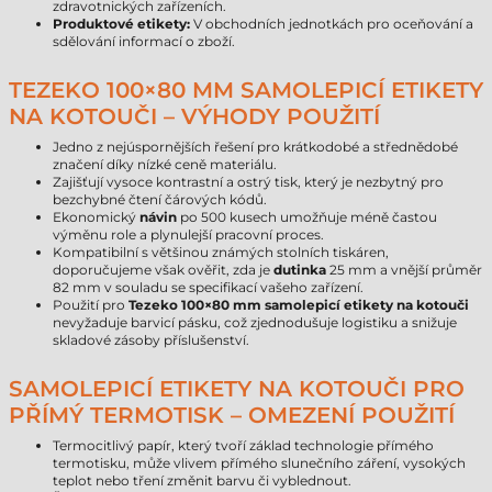
zdravotnických zařízeních.
Produktové etikety:
V obchodních jednotkách pro oceňování a
sdělování informací o zboží.
TEZEKO 100×80 MM SAMOLEPICÍ ETIKETY
NA KOTOUČI – VÝHODY POUŽITÍ
Jedno z nejúspornějších řešení pro krátkodobé a střednědobé
značení díky nízké ceně materiálu.
Zajišťují vysoce kontrastní a ostrý tisk, který je nezbytný pro
bezchybné čtení čárových kódů.
Ekonomický
návin
po 500 kusech umožňuje méně častou
výměnu role a plynulejší pracovní proces.
Kompatibilní s většinou známých stolních tiskáren,
doporučujeme však ověřit, zda je
dutinka
25 mm a vnější průměr
82 mm v souladu se specifikací vašeho zařízení.
Použití pro
Tezeko 100×80 mm samolepicí etikety na kotouči
nevyžaduje barvicí pásku, což zjednodušuje logistiku a snižuje
skladové zásoby příslušenství.
SAMOLEPICÍ ETIKETY NA KOTOUČI PRO
PŘÍMÝ TERMOTISK – OMEZENÍ POUŽITÍ
Termocitlivý papír, který tvoří základ technologie přímého
termotisku, může vlivem přímého slunečního záření, vysokých
teplot nebo tření změnit barvu či vyblednout.