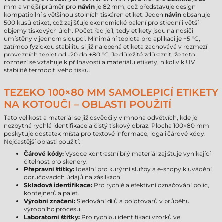
mm a vnější průměr pro
návin
je 82 mm, což představuje design
kompatibilní s většinou stolních tiskáren etiket. Jeden
návin
obsahuje
500 kusů etiket, což zajišťuje ekonomické balení pro střední i větší
objemy tiskových úloh. Počet řad je 1, tedy etikety jsou na nosiči
umístěny v jednom sloupci. Minimální teplota pro aplikaci je +5 °C,
zatímco fyzickou stabilitu si již nalepená etiketa zachovává v rozmezí
provozních teplot od -20 do +80 °C. Je důležité zdůraznit, že toto
rozmezí se vztahuje k přilnavosti a materiálu etikety, nikoliv k UV
stabilitě termocitlivého tisku.
TEZEKO 100×80 MM SAMOLEPICÍ ETIKETY
NA KOTOUČI – OBLASTI POUŽITÍ
Tato velikost a materiál se již osvědčily v mnoha odvětvích, kde je
nezbytná rychlá identifikace a čistý tiskový obraz. Plocha 100×80 mm
poskytuje dostatek místa pro textové informace, loga i čárové kódy.
Nejčastější oblasti použití:
Čárové kódy:
Vysoce kontrastní bílý materiál zajišťuje vynikající
čitelnost pro skenery.
Přepravní štítky:
Ideální pro kurýrní služby a e-shopy k uvádění
doručovacích údajů na zásilkách.
Skladová identifikace:
Pro rychlé a efektivní označování polic,
kontejnerů a palet.
Výrobní značení:
Sledování dílů a polotovarů v průběhu
výrobního procesu.
Laboratorní štítky:
Pro rychlou identifikaci vzorků ve