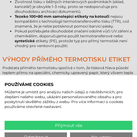
Životnost tisku v běžných interiérových podmínkách (sklad,
kancelář) je obvykle 1–3 roky, proto se nedoporučuje pro
dlouhodobou archivaci dokumentů.
Tezeko 100×80 mm samolepicí etikety na kotouči
nejsou
kompatibilní s technologií termotransferového tisku (TTR), což
znamená, že je nelze potisknout pomocí barvicí pásky.
Pokud potřebujete dlouhodobé značení odolné vůči UV záření a
chemikáliím, doporučujeme použít termotransferové nebo
syntetické
etikety (PE), protože typ pro přímý termotisk není
vhodný pro venkovní použití.
VÝHODY PŘÍMÉHO TERMOTISKU ETIKET
Podstata přímého termotisku spočívá v tom, že tisková hlava působí
teplem přímo na speciální, chemicky upravený papír, který vlivem tepla
zčerná. Jedná se o nejjednodušší a nejrychlejší technologii v sektoru
B2B. Zajišťuje nejnižší výrobní náklady, protože k tisku NEVYŽADUJE
POUŽÍVÁME COOKIES
barvicí pásku (ribbon), čímž odpadají náklady na pásku i časové ztráty
Můžeme je umístit pro analýzu našich údajů o návštěvnících, pro
spojené s její výměnou. Tato technologie je snadno ovladatelná,
zlepšení našeho webu, ukázání personalizovaného obsahu a pro
nastavení tiskáren vyžaduje minimální odborné znalosti a zároveň
poskytnutí skvělého zážitku z webu. Pro více informací o cookies
produkuje spolehlivou kvalitu tisku i při náročném každodenním
používáme otevřené nastavení.
provozu.
NEJSTE SI JISTI, KTERÁ ETIKETA JE PRO
Přijmout vše
VÁS IDEÁLNÍ?
Výběr správného materiálu a velikosti je pro efektivní fungování vaší