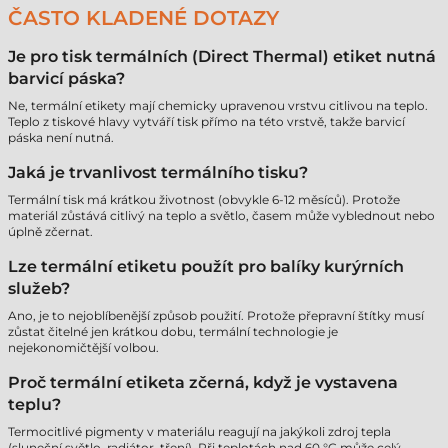
ČASTO KLADENÉ DOTAZY
Je pro tisk termálních (Direct Thermal) etiket nutná
barvicí páska?
Ne, termální etikety mají chemicky upravenou vrstvu citlivou na teplo.
Teplo z tiskové hlavy vytváří tisk přímo na této vrstvě, takže barvicí
páska není nutná.
Jaká je trvanlivost termálního tisku?
Termální tisk má krátkou životnost (obvykle 6-12 měsíců). Protože
materiál zůstává citlivý na teplo a světlo, časem může vyblednout nebo
úplně zčernat.
Lze termální etiketu použít pro balíky kurýrních
služeb?
Ano, je to nejoblíbenější způsob použití. Protože přepravní štítky musí
zůstat čitelné jen krátkou dobu, termální technologie je
nejekonomičtější volbou.
Proč termální etiketa zčerná, když je vystavena
teplu?
Termocitlivé pigmenty v materiálu reagují na jakýkoli zdroj tepla
(sluneční světlo, radiátor, tření). Při teplotách nad 60 °C může celý