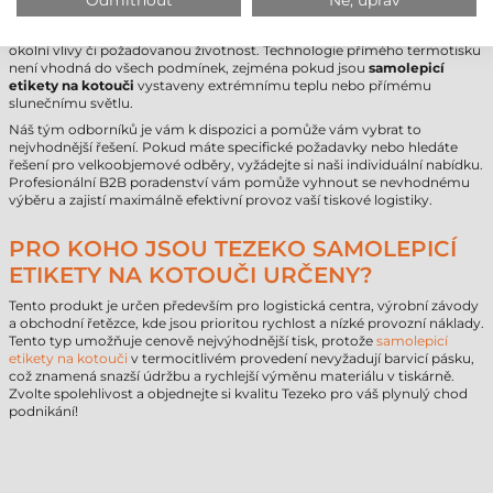
Odmítnout
Ne, uprav
firmy zásadní. Při rozhodování je třeba zohlednit technologickou
kompatibilitu tiskárny, kvalitu polepovaného povrchu a také očekávané
okolní vlivy či požadovanou životnost. Technologie přímého termotisku
není vhodná do všech podmínek, zejména pokud jsou
samolepicí
etikety na kotouči
vystaveny extrémnímu teplu nebo přímému
slunečnímu světlu.
Náš tým odborníků je vám k dispozici a pomůže vám vybrat to
nejvhodnější řešení. Pokud máte specifické požadavky nebo hledáte
řešení pro velkoobjemové odběry, vyžádejte si naši individuální nabídku.
Profesionální B2B poradenství vám pomůže vyhnout se nevhodnému
výběru a zajistí maximálně efektivní provoz vaší tiskové logistiky.
PRO KOHO JSOU TEZEKO SAMOLEPICÍ
ETIKETY NA KOTOUČI URČENY?
Tento produkt je určen především pro logistická centra, výrobní závody
a obchodní řetězce, kde jsou prioritou rychlost a nízké provozní náklady.
Tento typ umožňuje cenově nejvýhodnější tisk, protože
samolepicí
etikety na kotouči
v termocitlivém provedení nevyžadují barvicí pásku,
což znamená snazší údržbu a rychlejší výměnu materiálu v tiskárně.
Zvolte spolehlivost a objednejte si kvalitu Tezeko pro váš plynulý chod
podnikání!