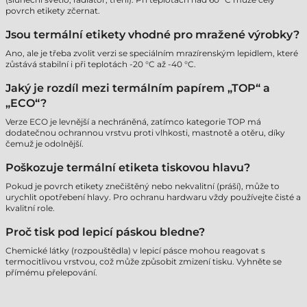
povrch etikety zčernat.
Jsou termální etikety vhodné pro mražené výrobky?
Ano, ale je třeba zvolit verzi se speciálním mrazírenským lepidlem, které
zůstává stabilní i při teplotách -20 °C až -40 °C.
Jaký je rozdíl mezi termálním papírem „TOP“ a
„ECO“?
Verze ECO je levnější a nechráněná, zatímco kategorie TOP má
dodatečnou ochrannou vrstvu proti vlhkosti, mastnotě a otěru, díky
čemuž je odolnější.
Poškozuje termální etiketa tiskovou hlavu?
Pokud je povrch etikety znečištěný nebo nekvalitní (práší), může to
urychlit opotřebení hlavy. Pro ochranu hardwaru vždy používejte čisté a
kvalitní role.
Proč tisk pod lepicí páskou bledne?
Chemické látky (rozpouštědla) v lepicí pásce mohou reagovat s
termocitlivou vrstvou, což může způsobit zmizení tisku. Vyhněte se
přímému přelepování.