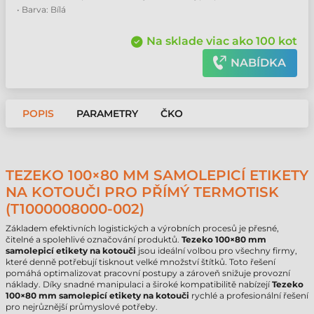
• Barva: Bílá
Na sklade viac ako 100 kot
NABÍDKA
POPIS
PARAMETRY
ČKO
TEZEKO 100×80 MM SAMOLEPICÍ ETIKETY
NA KOTOUČI PRO PŘÍMÝ TERMOTISK
(T1000008000-002)
Základem efektivních logistických a výrobních procesů je přesné,
čitelné a spolehlivé označování produktů.
Tezeko 100×80 mm
samolepicí etikety na kotouči
jsou ideální volbou pro všechny firmy,
které denně potřebují tisknout velké množství štítků. Toto řešení
pomáhá optimalizovat pracovní postupy a zároveň snižuje provozní
náklady. Díky snadné manipulaci a široké kompatibilitě nabízejí
Tezeko
100×80 mm samolepicí etikety na kotouči
rychlé a profesionální řešení
pro nejrůznější průmyslové potřeby.