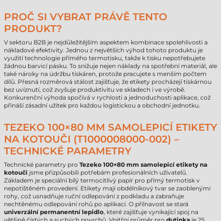
PROČ SI VYBRAT PRÁVĚ TENTO
PRODUKT?
V sektoru B2B je nejdůležitějším aspektem kombinace spolehlivosti a
nákladové efektivity. Jednou z největších výhod tohoto produktu je
využití technologie přímého termotisku, takže k tisku nepotřebujete
žádnou barvicí pásku. To snižuje nejen náklady na spotřební materiál, ale
také nároky na údržbu tiskáren, protože pracujete s menším počtem
dílů. Přesná rozměrová stálost zajišťuje, že etikety procházejí tiskárnou
bez uvíznutí, což zvyšuje produktivitu ve skladech i ve výrobě.
Konkurenční výhoda spočívá v rychlosti a jednoduchosti aplikace, což
přináší zásadní užitek pro každou logistickou a obchodní jednotku.
TEZEKO 100×80 MM SAMOLEPICÍ ETIKETY
NA KOTOUČI (T1000008000-002) –
TECHNICKÉ PARAMETRY
Technické parametry pro
Tezeko 100×80 mm samolepicí etikety na
kotouči
jsme přizpůsobili potřebám profesionálních uživatelů.
Základem je speciální bílý termocitlivý papír pro přímý termotisk v
nepotištěném provedení. Etikety mají obdélníkový tvar se zaoblenými
rohy, což usnadňuje ruční odlepování z podkladu a zabraňuje
nechtěnému odlepování rohů po aplikaci. O přilnavost se stará
univerzální permanentní lepidlo
, které zajišťuje vynikající spoj na
většině čistých a suchých povrchů. Vnitřní průměr pro
dutinka
je 25