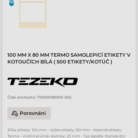
100 MM X 80 MM TERMO SAMOLEPICÍ ETIKETY V
KOTOUČÍCH BÍLÁ ( 500 ETIKETY/KOTÚČ )
Číslo produktu:
T1000008000-002
Porovnání
Šířka etikety: 100 mm • Výška etikety: 80 mm • Materiál etikety:
Termo • Vnitřní průměr dutinky: 25 mm • Typ lepidla: Standardní