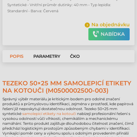
Syntetické • Vnitřní průměr dutinky: 40 mm • Typ lepidla:
Standardní • Barva: Červená
Na objednávku
NABÍDKA
POPIS
PARAMETRY
ČKO
TEZEKO 50×25 MM SAMOLEPICÍ ETIKETY
NA KOTOUČI (M0500002500-003)
Správný výběr materiálu je kritickým bodem pro odolné značení
produktů a průmyslovou identifikaci, zejména v prostředí, kde papírová
řešení již neposkytují dostatečnou odolnost. Tezeko 50×25 mm
syntetické
samolepicí etikety na kotouči
nabízejí profesionální řešení s
vysokou odolností vůči vlhkosti, chemikáliím a mechanickému
namáhání. Tento produkt zajišťuje dlouhodobou čitelnost značení, čímž
předchází logistickým prostojům způsobeným chybami v identifikaci.
Vynikající poměr ceny a výkonu spolu s odolným provedením přináší