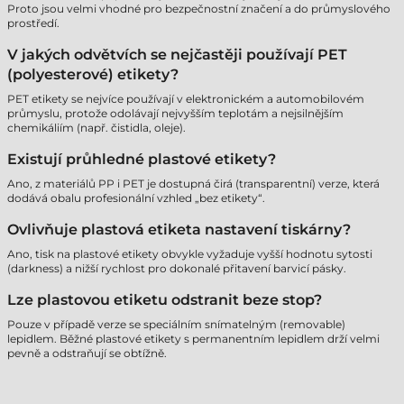
Proto jsou velmi vhodné pro bezpečnostní značení a do průmyslového
prostředí.
V jakých odvětvích se nejčastěji používají PET
(polyesterové) etikety?
PET etikety se nejvíce používají v elektronickém a automobilovém
průmyslu, protože odolávají nejvyšším teplotám a nejsilnějším
chemikáliím (např. čistidla, oleje).
Existují průhledné plastové etikety?
Ano, z materiálů PP i PET je dostupná čirá (transparentní) verze, která
dodává obalu profesionální vzhled „bez etikety“.
Ovlivňuje plastová etiketa nastavení tiskárny?
Ano, tisk na plastové etikety obvykle vyžaduje vyšší hodnotu sytosti
(darkness) a nižší rychlost pro dokonalé přitavení barvicí pásky.
Lze plastovou etiketu odstranit beze stop?
Pouze v případě verze se speciálním snímatelným (removable)
lepidlem. Běžné plastové etikety s permanentním lepidlem drží velmi
pevně a odstraňují se obtížně.