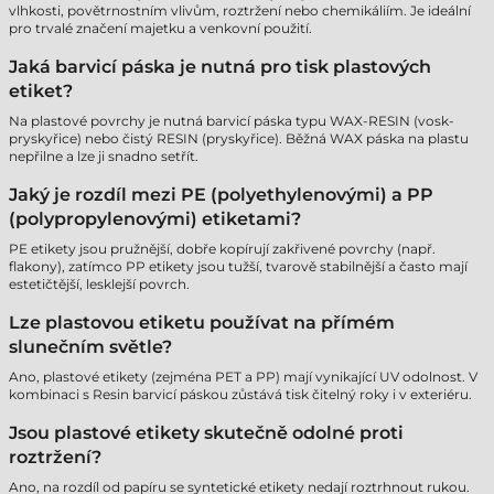
vlhkosti, povětrnostním vlivům, roztržení nebo chemikáliím. Je ideální
pro trvalé značení majetku a venkovní použití.
Jaká barvicí páska je nutná pro tisk plastových
etiket?
Na plastové povrchy je nutná barvicí páska typu WAX-RESIN (vosk-
pryskyřice) nebo čistý RESIN (pryskyřice). Běžná WAX páska na plastu
nepřilne a lze ji snadno setřít.
Jaký je rozdíl mezi PE (polyethylenovými) a PP
(polypropylenovými) etiketami?
PE etikety jsou pružnější, dobře kopírují zakřivené povrchy (např.
flakony), zatímco PP etikety jsou tužší, tvarově stabilnější a často mají
estetičtější, lesklejší povrch.
Lze plastovou etiketu používat na přímém
slunečním světle?
Ano, plastové etikety (zejména PET a PP) mají vynikající UV odolnost. V
kombinaci s Resin barvicí páskou zůstává tisk čitelný roky i v exteriéru.
Jsou plastové etikety skutečně odolné proti
roztržení?
Ano, na rozdíl od papíru se syntetické etikety nedají roztrhnout rukou.