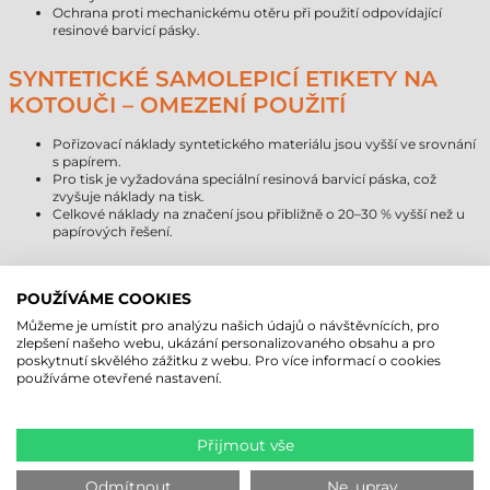
Ochrana proti mechanickému otěru při použití odpovídající
resinové barvicí pásky.
SYNTETICKÉ SAMOLEPICÍ ETIKETY NA
KOTOUČI – OMEZENÍ POUŽITÍ
Pořizovací náklady syntetického materiálu jsou vyšší ve srovnání
s papírem.
Pro tisk je vyžadována speciální resinová barvicí páska, což
zvyšuje náklady na tisk.
Celkové náklady na značení jsou přibližně o 20–30 % vyšší než u
papírových řešení.
SROVNÁNÍ ŽIVOTNOSTI SYNTETICKÝCH
POUŽÍVÁME COOKIES
ETIKET
Můžeme je umístit pro analýzu našich údajů o návštěvnících, pro
zlepšení našeho webu, ukázání personalizovaného obsahu a pro
Typ materiálu
Předpokládaná životnost (interiér)
poskytnutí skvělého zážitku z webu. Pro více informací o cookies
Papír
1–3 roky
používáme otevřené nastavení.
Direkt termál
6–18 měsíců
Syntetický materiál (PP)
5–10 let
Přijmout vše
DOPORUČENÉ A NEDOPORUČENÉ
POVRCHY
Odmítnout
Ne, uprav