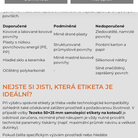
Následující tabulka podporuje odborné rozhodování na základě
fyzikálních vlastností lepidla a materiálu na nejběžnějších průmyslových
površích.
Doporučené
Podmíněné
Nedoporučené
Kovové a lakované kovové
Zledovatělé, namrzlé
Mírně drsné plasty
povrchy
povrchy
Plasty s nízkou
Strukturované
Porézní karton a
povrchovou energií (PE,
průmyslové povrchy
papír
PP)
Mírně mastné kovové
Hladké sklo a keramika
Silikonové nátěry
povrchy
Silně znečištěný,
Očištěný polykarbonát
-
zaprášený povrch
NEJSTE SI JISTI, KTERÁ ETIKETA JE
IDEÁLNÍ?
Při výběru správné etikety je třeba vedle technologické kompatibility
zohlednit také očekávané zatížení prostředí a požadovanou životnost. V
případě volby
Tezeko 50×25 mm samolepicí etikety na kotouči
je
odolnost zaručena, nicméně před nákupem je vždy nutné prověřit
technické parametry tiskárny (např. maximální průměr návinu a velikost
dutinky).
Pokud čelíte specifickým výzvám prostředí nebo hledáte