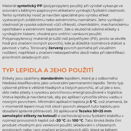
Materiál
syntetický PP
(polypropylen) použitý při výrobě vykazuje ve
srovnání s běžnými papírovými etiketami vynikající fyzikální vlastnosti.
Tento syntetický nosič je navržen speciálně pro výrobu etiket
vystavených zvláštnímu nebo extrémnímu namáhání. Jeho vynikající
vlastností je vysoká odolnost vůči vlhkosti, chemikáliím, mechanickému
opotřebení a extrémním teplotám. Jde o skutečně odolné etikety s
vynikajícím tiskem, vhodné pro vnitřní i venkovní použití.
Polypropylenový materiál je tužší než polyethylen (PE), proto se skvěle
hodí pro značení rovných povrchů, kde je důležitá rozměrová stálost a
pevnost v tahu. Tónovaný
červený
povrch pomáhá při vizuálním
rozlišení, například u značení nebezpečného zboží nebo při identifikaci
prioritních skladových zón.
TYP LEPIDLA A JEHO POUŽITÍ
Etikety jsou opatřeny
standardním
lepidlem, které je z odborného
hlediska klasifikováno jako univerzální permanentní lepidlo. Tento typ
výborně přilne k většině hladkých a čistých povrchů, ať už jde o kov,
sklo nebo plasty s vysokou povrchovou energií používané v logistice.
Vrstva lepidla je navržena tak, aby po aplikaci vytvořila silnou vazbu s
nosným povrchem. Minimální aplikační teplota je
5 °C
, což znamená, že
v momentě lepení musí mít okolí i povrch alespoň tuto teplotu pro
dosažení správné přilnavosti. Již aplikované
Tezeko 50×25 mm
samolepicí etikety na kotouči
si zachovávají svou fyzikální stabilitu v
rozmezí provozních teplot od
-20 °C
do
100 °C
. Tato široká škála činí
produkt vhodným pro venkovní použití, skladování v chlazených
prostorech nebo i pro značení průmyslových dílů, které se během