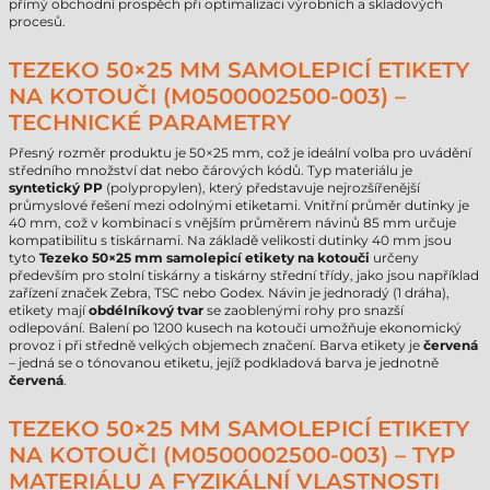
přímý obchodní prospěch při optimalizaci výrobních a skladových
procesů.
TEZEKO 50×25 MM SAMOLEPICÍ ETIKETY
NA KOTOUČI (M0500002500-003) –
TECHNICKÉ PARAMETRY
Přesný rozměr produktu je 50×25 mm, což je ideální volba pro uvádění
středního množství dat nebo čárových kódů. Typ materiálu je
syntetický PP
(polypropylen), který představuje nejrozšířenější
průmyslové řešení mezi odolnými etiketami. Vnitřní průměr dutinky je
40 mm, což v kombinaci s vnějším průměrem návinů 85 mm určuje
kompatibilitu s tiskárnami. Na základě velikosti dutinky 40 mm jsou
tyto
Tezeko 50×25 mm samolepicí etikety na kotouči
určeny
především pro stolní tiskárny a tiskárny střední třídy, jako jsou například
zařízení značek Zebra, TSC nebo Godex. Návin je jednoradý (1 dráha),
etikety mají
obdélníkový tvar
se zaoblenými rohy pro snazší
odlepování. Balení po 1200 kusech na kotouči umožňuje ekonomický
provoz i při středně velkých objemech značení. Barva etikety je
červená
– jedná se o tónovanou etiketu, jejíž podkladová barva je jednotně
červená
.
TEZEKO 50×25 MM SAMOLEPICÍ ETIKETY
NA KOTOUČI (M0500002500-003) – TYP
MATERIÁLU A FYZIKÁLNÍ VLASTNOSTI