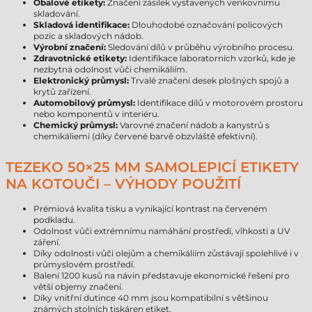
Obalové etikety:
Značení zásilek vystavených venkovnímu
skladování.
Skladová identifikace:
Dlouhodobé označování policových
pozic a skladových nádob.
Výrobní značení:
Sledování dílů v průběhu výrobního procesu.
Zdravotnické etikety:
Identifikace laboratorních vzorků, kde je
nezbytná odolnost vůči chemikáliím.
Elektronický průmysl:
Trvalé značení desek plošných spojů a
krytů zařízení.
Automobilový průmysl:
Identifikace dílů v motorovém prostoru
nebo komponentů v interiéru.
Chemický průmysl:
Varovné značení nádob a kanystrů s
chemikáliemi (díky červené barvě obzvláště efektivní).
TEZEKO 50×25 MM SAMOLEPICÍ ETIKETY
NA KOTOUČI – VÝHODY POUŽITÍ
Prémiová kvalita tisku a vynikající kontrast na červeném
podkladu.
Odolnost vůči extrémnímu namáhání prostředí, vlhkosti a UV
záření.
Díky odolnosti vůči olejům a chemikáliím zůstávají spolehlivé i v
průmyslovém prostředí.
Balení 1200 kusů na návin představuje ekonomické řešení pro
větší objemy značení.
Díky vnitřní dutince 40 mm jsou kompatibilní s většinou
známých stolních tiskáren etiket.