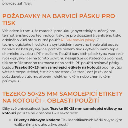
provozu zahřívají.
POŽADAVKY NA BARVICÍ PÁSKU PRO
TISK
Vzhledem k tomu, že materiál produktu je syntetický a určený pro
termotransferovou technologii tisku, je pro dosažení trvanlivého tisku
odolného vůči otěru nutné použít
RESIN barvicí pásky
. Z
technologického hlediska na syntetickém povrchu trvale ulpí pouze
barvivo na bázi pryskyřice, protože během tisku vytváří vlivem tepla
chemickou vazbu s PP nosičem. Použití barvicích pásek typu wax-resin
(vosk-pryskyřice) na tomto povrchu nezajišťuje dostatečnou odolnost,
tisk se může snadno rozmazat nebo setřít. Při použití resinové pásky
budou
Tezeko 50×25 mm samolepicí etikety na kotouči
odolné vůči
většině rozpouštědel, čisticích prostředků a tření, což je základní
požadavek v automobilovém, elektronickém nebo chemickém
průmyslu.
TEZEKO 50×25 MM SAMOLEPICÍ ETIKETY
NA KOTOUČI – OBLASTI POUŽITÍ
Díky své univerzálnosti jsou
Tezeko 50×25 mm samolepicí etikety na
kotouči
použitelné v mnoha B2B sektorech:
Etikety s čárovým kódem:
Tisk identifikačních kódů s vysokým
rozlišením a dlouhou životností.