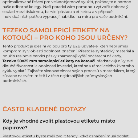
optimalizované řešení pro velkoobjemové využití, požádejte o pomoc
naše odborné kolegy. Naši poradci vám pomohou vytvořit dokonalý
soulad mezi tiskárnou, barvicí páskou a etiketou a v případě
individuálních potřeb vypracují nabídku na míru pro vaše podnikání.
TEZEKO SAMOLEPICÍ ETIKETY NA
KOTOUČI – PRO KOHO JSOU URČENY?
Tento produkt je ideální volbou pro ty B2B uživatele, kteří nepřijímají
kompromisy v oblasti odolnosti značení. Přestože syntetický materiál a
použití resinové barvicí pásky znamenají vyšší počáteční náklady,
Tezeko 50×25 mm samolepicí etikety na kotouči
představují díky své
dlouhé životnosti a odolnosti investici, která se v rámci celého životního
cyklu vyplatí. Zajistěte sledovatelnost svých procesů s materiálem, který
zůstane na svém místě i v těch nejdrsnějších průmyslových
podmínkách.
ČASTO KLADENÉ DOTAZY
Kdy je vhodné zvolit plastovou etiketu místo
papírové?
Plastovou etiketu byste měli zvolit tehdy, když označení musí odolat