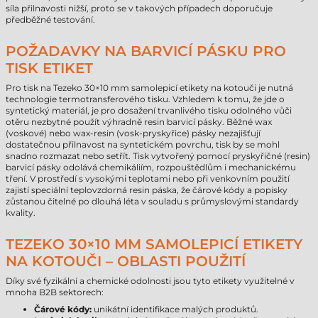
síla přilnavosti nižší, proto se v takových případech doporučuje
předběžné testování.
POŽADAVKY NA BARVICÍ PÁSKU PRO
TISK ETIKET
Pro tisk na Tezeko 30×10 mm samolepicí etikety na kotouči je nutná
technologie termotransferového tisku. Vzhledem k tomu, že jde o
syntetický materiál, je pro dosažení trvanlivého tisku odolného vůči
otěru nezbytné použít výhradně resin barvicí pásky. Běžné wax
(voskové) nebo wax-resin (vosk-pryskyřice) pásky nezajišťují
dostatečnou přilnavost na syntetickém povrchu, tisk by se mohl
snadno rozmazat nebo setřít. Tisk vytvořený pomocí pryskyřičné (resin)
barvicí pásky odolává chemikáliím, rozpouštědlům i mechanickému
tření. V prostředí s vysokými teplotami nebo při venkovním použití
zajistí speciální teplovzdorná resin páska, že čárové kódy a popisky
zůstanou čitelné po dlouhá léta v souladu s průmyslovými standardy
kvality.
TEZEKO 30×10 MM SAMOLEPICÍ ETIKETY
NA KOTOUČI – OBLASTI POUŽITÍ
Díky své fyzikální a chemické odolnosti jsou tyto etikety využitelné v
mnoha B2B sektorech:
Čárové kódy:
unikátní identifikace malých produktů.