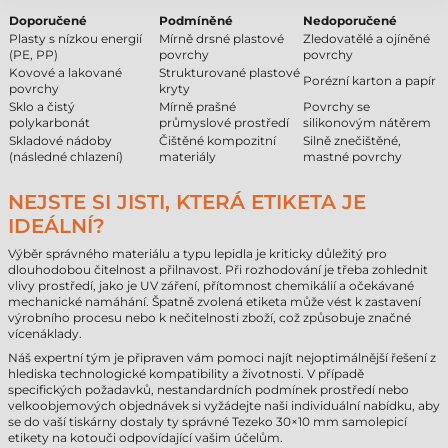
Doporučené
Podmíněné
Nedoporučené
Plasty s nízkou energií
Mírně drsné plastové
Zledovatělé a ojíněné
(PE, PP)
povrchy
povrchy
Kovové a lakované
Strukturované plastové
Porézní karton a papír
povrchy
kryty
Sklo a čistý
Mírně prašné
Povrchy se
polykarbonát
průmyslové prostředí
silikonovým nátěrem
Skladové nádoby
Čištěné kompozitní
Silně znečištěné,
(následné chlazení)
materiály
mastné povrchy
NEJSTE SI JISTI, KTERÁ ETIKETA JE
IDEÁLNÍ?
Výběr správného materiálu a typu lepidla je kriticky důležitý pro
dlouhodobou čitelnost a přilnavost. Při rozhodování je třeba zohlednit
vlivy prostředí, jako je UV záření, přítomnost chemikálií a očekávané
mechanické namáhání. Špatně zvolená etiketa může vést k zastavení
výrobního procesu nebo k nečitelnosti zboží, což způsobuje značné
vícenáklady.
Náš expertní tým je připraven vám pomoci najít nejoptimálnější řešení z
hlediska technologické kompatibility a životnosti. V případě
specifických požadavků, nestandardních podmínek prostředí nebo
velkoobjemových objednávek si vyžádejte naši individuální nabídku, aby
se do vaší tiskárny dostaly ty správné Tezeko 30×10 mm samolepicí
etikety na kotouči odpovídající vašim účelům.