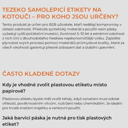
TEZEKO SAMOLEPICÍ ETIKETY NA
KOTOUČI – PRO KOHO JSOU URČENY?
Tento produkt je určen pro B2B uživatele, kteří nedělají kompromisy v
oblasti odolnosti. Přestože syntetický materiál a použití resin pásky
vyžadují vyšší počáteční investici, životnost 5–10 let a extrémní odolnost
z nich činí z dlouhodobého hlediska nejekonomičtější volbu. Zajistěte
plynulost svých procesů pomocí materiálů průmyslové kvality, které za
všech okolností garantují přesné zobrazení dat a stabilní upevnění.
ČASTO KLADENÉ DOTAZY
Kdy je vhodné zvolit plastovou etiketu místo
papírové?
Plastovou etiketu byste měli zvolit tehdy, když označení musí odolat
vlhkosti, povětrnostním vlivům, roztržení nebo chemikáliím. Je ideální
pro trvalé značení majetku a venkovní použití.
Jaká barvicí páska je nutná pro tisk plastových
etiket?