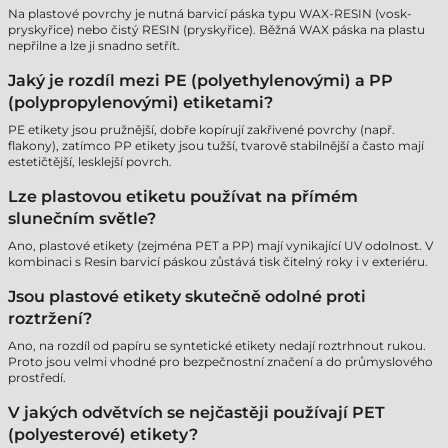
Na plastové povrchy je nutná barvicí páska typu WAX-RESIN (vosk-
pryskyřice) nebo čistý RESIN (pryskyřice). Běžná WAX páska na plastu
nepřilne a lze ji snadno setřít.
Jaký je rozdíl mezi PE (polyethylenovými) a PP
(polypropylenovými) etiketami?
PE etikety jsou pružnější, dobře kopírují zakřivené povrchy (např.
flakony), zatímco PP etikety jsou tužší, tvarově stabilnější a často mají
estetičtější, lesklejší povrch.
Lze plastovou etiketu používat na přímém
slunečním světle?
Ano, plastové etikety (zejména PET a PP) mají vynikající UV odolnost. V
kombinaci s Resin barvicí páskou zůstává tisk čitelný roky i v exteriéru.
Jsou plastové etikety skutečně odolné proti
roztržení?
Ano, na rozdíl od papíru se syntetické etikety nedají roztrhnout rukou.
Proto jsou velmi vhodné pro bezpečnostní značení a do průmyslového
prostředí.
V jakých odvětvích se nejčastěji používají PET
(polyesterové) etikety?