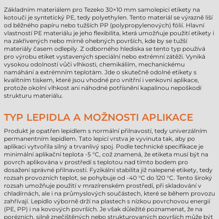
Základním materiálem pro Tezeko 30×10 mm samolepicí etikety na
kotouči je syntetický PE, tedy polyethylen. Tento materiál se výrazně liší
od běžného papíru nebo tužších PP (polypropylenových) fólií. Hlavní
vlastností PE materiálu je jeho flexibilita, která umožňuje použití etikety i
na zakřivených nebo mírně ohebných površích, kde by se tužší
materiály časem odlepily. Z odborného hlediska se tento typ používá
pro výrobu etiket vystavených speciální nebo extrémní zátěži. Vyniká
vysokou odolností vůči vlhkosti, chemikáliím, mechanickému
namáhání a extrémním teplotám. Jde o skutečně odolné etikety s
kvalitním tiskem, které jsou vhodné pro vnitřní i venkovní aplikace,
protože okolní vlhkost ani náhodné potřísnění kapalinou nepoškodí
strukturu materiálu.
TYP LEPIDLA A MOŽNOSTI APLIKACE
Produkt je opatřen lepidlem s normální přilnavostí, tedy univerzálním
permanentním lepidlem. Tato lepicí vrstva je vyvinuta tak, aby po
aplikaci vytvořila silný a trvanlivý spoj. Podle technické specifikace je
minimální aplikační teplota -5 °C, což znamená, že etiketa musí být na
povrch aplikována v prostředí s teplotou nad tímto bodem pro
dosažení správné přilnavosti. Fyzikální stabilita již nalepené etikety, tedy
rozsah provozních teplot, se pohybuje od -40 °C do 120 °C. Tento široký
rozsah umožňuje použití v mrazírenském prostředí, při skladování v
chladírnách, ale i na průmyslových součástech, které se během provozu
zahřívají. Lepidlo výborně drží na plastech s nízkou povrchovou energií
(PE, PP) i na kovových površích. Je však důležité poznamenat, že na
porézních, silně znečištěných nebo strukturovaných površích může být