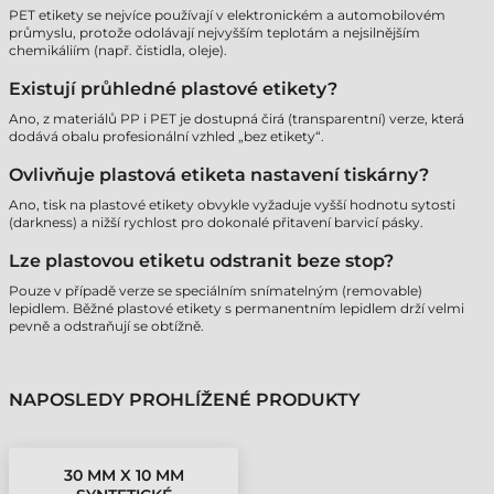
PET etikety se nejvíce používají v elektronickém a automobilovém
průmyslu, protože odolávají nejvyšším teplotám a nejsilnějším
chemikáliím (např. čistidla, oleje).
Existují průhledné plastové etikety?
Ano, z materiálů PP i PET je dostupná čirá (transparentní) verze, která
dodává obalu profesionální vzhled „bez etikety“.
Ovlivňuje plastová etiketa nastavení tiskárny?
Ano, tisk na plastové etikety obvykle vyžaduje vyšší hodnotu sytosti
(darkness) a nižší rychlost pro dokonalé přitavení barvicí pásky.
Lze plastovou etiketu odstranit beze stop?
Pouze v případě verze se speciálním snímatelným (removable)
lepidlem. Běžné plastové etikety s permanentním lepidlem drží velmi
pevně a odstraňují se obtížně.
NAPOSLEDY PROHLÍŽENÉ PRODUKTY
30 MM X 10 MM