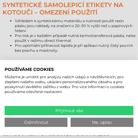
SYNTETICKÉ SAMOLEPICÍ ETIKETY NA
KOTOUČI – OMEZENÍ POUŽITÍ
Vzhledem k syntetickému materiálu a nutnosti použít resin
pásku jsou náklady na značení o 20–30 % vyšší než u papírových
řešení.
Pro tisk je v každém případě nutná termotransferová páska, nelze
použít v režimu direct thermal.
Pro optimální přilnavost lepidla je při aplikaci nutný čistý povrch
bez prachu a mastnoty.
SROVNÁNÍ ŽIVOTNOSTI SYNTETICKÝCH
POUŽÍVÁME COOKIES
ETIKET
Můžeme je umístit pro analýzu našich údajů o návštěvnících, pro
zlepšení našeho webu, ukázání personalizovaného obsahu a pro
Typ materiálu
Očekávaná životnost (interiér)
poskytnutí skvělého zážitku z webu. Pro více informací o cookies
Papír
1–3 roky
používáme otevřené nastavení.
Direct thermal (termopapír)
6–18 měsíců
Syntetický materiál (PE)
5–10 let
Přijmout vše
DOPORUČENÉ A NEDOPORUČENÉ
POVRCHY
Odmítnout
Ne, uprav
Následující tabulka pomáhá při rozhodování o nákupu s ohledem na
technická omezení PE materiálu a permanentního lepidla.