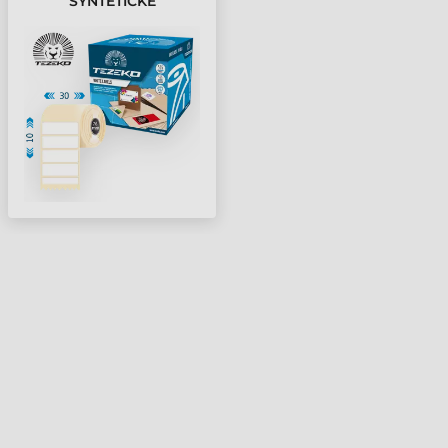
SYNTETICKÉ
SAMOLEPICÍ ETIKETY V
KOTOUČÍCH BÍLÁ ( 5000
ETIKETY/KOTÚČ )