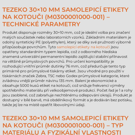
TEZEKO 30×10 MM SAMOLEPICÍ ETIKETY
NA KOTOUČI (M0300001000-001) –
TECHNICKÉ PARAMETRY
Produkt disponuje rozměry 30×10 mm, což je ideální volba pro značení
malých součástek nebo laboratorních vzorků. Základním materiálem je
odolný syntetický PE (polyethylen), který se díky své pružnosti výborně
přizpůsobuje povrchům. Tyto
samolepicí etikety na kotouči
jsou
opatřeny standardním typem lepidla, což z odborného hlediska
znamená univerzální permanentní lepidlo zajišťující stabilní přilnavost
na většině průmyslových povrchů. Pro určení kompatibility je
rozhodující vnitřní průměr dutinky 76 mm, což předurčuje tento typ
primárně pro průmyslové tiskárny etiket. Jsou vhodné pro použití v
tiskárnách značek Zebra, TSC nebo Godex průmyslové kategorie, které
zvládnou vnější průměr návinu 135 mm. Balení je ekonomické a
obsahuje 5000 kusů etiket na kotouči, což snižuje frekvenci výměny
spotřebního materiálu při velkoobjemové produkci. Počet řad je 1 a rohy
jsou zaoblené, což zabraňuje nechtěnému odlepování okrajů. Produkt je
dostupný v bílé barvě, má obdélníkový formát a je dodáván bez potisku,
takže jej lze na místě opatřit libovolnými údaji.
TEZEKO 30×10 MM SAMOLEPICÍ ETIKETY
NA KOTOUČI (M0300001000-001) – TYP
MATERIÁLU A FYZIKÁLNÍ VLASTNOSTI