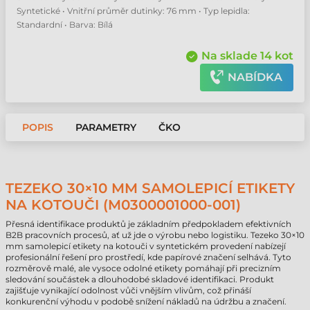
Syntetické • Vnitřní průměr dutinky: 76 mm • Typ lepidla:
Standardní • Barva: Bílá
Na sklade 14 kot
NABÍDKA
POPIS
PARAMETRY
ČKO
TEZEKO 30×10 MM SAMOLEPICÍ ETIKETY
NA KOTOUČI (M0300001000-001)
Přesná identifikace produktů je základním předpokladem efektivních
B2B pracovních procesů, ať už jde o výrobu nebo logistiku. Tezeko 30×10
mm samolepicí etikety na kotouči v syntetickém provedení nabízejí
profesionální řešení pro prostředí, kde papírové značení selhává. Tyto
rozměrově malé, ale vysoce odolné etikety pomáhají při precizním
sledování součástek a dlouhodobé skladové identifikaci. Produkt
zajišťuje vynikající odolnost vůči vnějším vlivům, což přináší
konkurenční výhodu v podobě snížení nákladů na údržbu a značení.