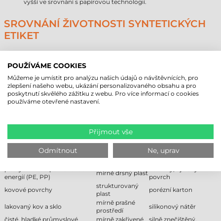
vyšší ve srovnání s papírovou technologií.
SROVNÁNÍ ŽIVOTNOSTI SYNTETICKÝCH
ETIKET
Typ materiálu
Předpokládaná životnost (interiér)
Papír
1–3 roky
POUŽÍVÁME COOKIES
Direct Thermal
6–18 měsíců
Můžeme je umístit pro analýzu našich údajů o návštěvnících, pro
Syntetické (odolné)
5–10 let
zlepšení našeho webu, ukázání personalizovaného obsahu a pro
poskytnutí skvělého zážitku z webu. Pro více informací o cookies
DOPORUČENÉ A NEDOPORUČENÉ
používáme otevřené nastavení.
POVRCHY
Následující tabulka pomáhá při rozhodování o nákupu a kontrole
Přijmout vše
kompatibility lepidla s povrchem.
Odmítnout
Ne, uprav
Podmíněně
Doporučené
Nedoporučené
vhodné
plasty s nízkou povrchovou
namrzlý, ojíněný
mírně drsný plast
energií (PE, PP)
povrch
strukturovaný
kovové povrchy
porézní karton
plast
mírně prašné
lakovaný kov a sklo
silikonový nátěr
prostředí
čisté, hladké průmyslové
mírně zakřivené
silně znečištěný,