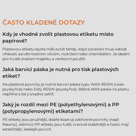
ČASTO KLADENÉ DOTAZY
Kdy je vhodné zvolit plastovou etiketu místo
papírové?
Plastovou etiketu byste měli zvolit tehdy, když označení musí odolat
vlhkosti, povětrnostním vlivům, roztržení nebo chemikáliím. Je ideální
pro trvalé značení majetku a venkovní použití.
Jaká barvicí páska je nutná pro tisk plastových
etiket?
Na plastové povrchy je nutná barvicí páska typu WAX-RESIN (vosk-
pryskyřice) nebo čistý RESIN (pryskyřice). Běžná WAX páska na plastu
nepřilne a lze ji snadno setřít.
Jaký je rozdíl mezi PE (polyethylenovými) a PP
(polypropylenovými) etiketami?
PE etikety jsou pružnější, dobře kopírují zakřivené povrchy (např.
flakony), zatímco PP etikety jsou tužší, tvarově stabilnější a často mají
estetičtější, lesklejší povrch.