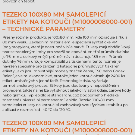
provozních teplot.
TEZEKO 100X80 MM SAMOLEPICÍ
ETIKETY NA KOTOUČI (M1000008000-001)
– TECHNICKÉ PARAMETRY
Přesný rozměr produktu je 100x80 mm, kde 100 mm označuje šířku a
80 mm výšku. Základním materiálem je speciální syntetické PP
(polypropylen), které je dostupné v bílé barvě. Etikety mají obdélníkový
tvar se zaoblenými rohy pro snazší odlepování. Vnitřní průměr dutinka
je 76 mm a celkový vnější průměr návin dosahuje 189 mm. Průměr
dutinky 76 mm určuje kompatibilitu s tiskárnami: tento rozměr je
navržen speciálně pro zařízení z kategorie průmyslových tiskáren
etikety, jako jsou robustnější modely značek Zebra, TSC nebo Godex.
Balení je velmi ekonomické, protože jeden kotouč obsahuje 2400 ks
etiket umístěných v jedné řadě. Technologie tisku vyžaduje
termotransferový proces. Etikety jsou dodávány v nepotištěném
provedení, takže na ně lze vytisknout jakékoli vlastní údaje, čárové kódy
nebo grafiku. Typ lepidlo je standardní, což z odborného hlediska
znamená univerzální permanentní lepidlo. Tezeko 100x80 mm
samolepicí etikety na kotouči si zachovávají svou fyzickou stabilitu po
aplikaci v rozmezí od -40 °C do 120 °C.
TEZEKO 100X80 MM SAMOLEPICÍ
ETIKETY NA KOTOUČI (M1000008000-001)