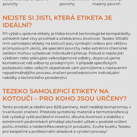
povrchy
povrchy
mastný povrch
NEJSTE SI JISTI, KTERÁ ETIKETA JE
IDEÁLNÍ?
Při výběru správné etikety je třeba kromě technologické kompatibility
zohlednit také vlivy prostředí a očekávanou životnost. Tezeko 100x80
mm samolepicí etikety na kotouči jsou vynikající volbou pro většinu
průmyslových úkolů, ale speciální povrchy nebo extrémní chemické
zatížení mohou vyžadovat individuální přístup. Pokud si nejste jisti
výběrem nebo plánujete velkoobjemové odběry, doporučujeme
kontaktovat náš odborný prodejní tým. V případě specifických
požadavků nebo velkých objednávek vám pomůžeme s nastavením
nejoptimálnějšího procesu značení prostřednictvím individuální
nabídky a technického poradenství.
TEZEKO SAMOLEPICÍ ETIKETY NA
KOTOUČI – PRO KOHO JSOU URČENY?
Tento produkt je ideální pro B2B partnery, kteří nedělají kompromisy v
trvanlivosti značení. Přestože syntetický materiál a termotransferový
tisk vyžadují vyšší počáteční investici, dlouhá životnost a stabilita v
extrémních podmínkách přinášejí obchodní užitek v podobě snížení
počtu zmetků a neidentifikovatelných produktů. Zvolte kvalitu Tezeko
pro bezpečné a profesionální skladové a výrobní procesy!