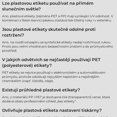
Lze plastovou etiketu používat na přímém
slunečním světle?
Ano, plastové etikety (zejména PET a PP) mají vynikající UV odolnost. V
kombinaci s Resin barvicí páskou zůstává tisk čitelný roky i v exteriéru.
Jsou plastové etikety skutečně odolné proti
roztržení?
Ano, na rozdíl od papíru se syntetické etikety nedají roztrhnout rukou.
Proto jsou velmi vhodné pro bezpečnostní značení a do průmyslového
prostředí.
V jakých odvětvích se nejčastěji používají PET
(polyesterové) etikety?
PET etikety se nejvíce používají v elektronickém a automobilovém
průmyslu, protože odolávají nejvyšším teplotám a nejsilnějším
chemikáliím (např. čistidla, oleje).
Existují průhledné plastové etikety?
Ano, z materiálů PP i PET je dostupná čirá (transparentní) verze, která
dodává obalu profesionální vzhled „bez etikety“.
Ovlivňuje plastová etiketa nastavení tiskárny?