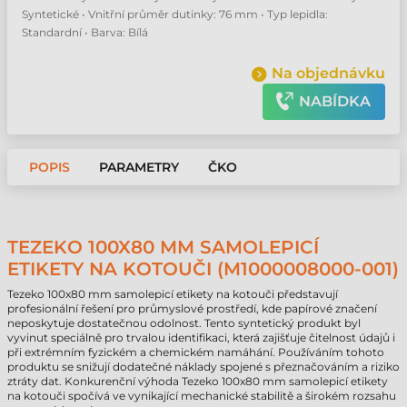
Syntetické • Vnitřní průměr dutinky: 76 mm • Typ lepidla:
Standardní • Barva: Bílá
Na objednávku
NABÍDKA
POPIS
PARAMETRY
ČKO
TEZEKO 100X80 MM SAMOLEPICÍ
ETIKETY NA KOTOUČI (M1000008000-001)
Tezeko 100x80 mm samolepicí etikety na kotouči představují
profesionální řešení pro průmyslové prostředí, kde papírové značení
neposkytuje dostatečnou odolnost. Tento syntetický produkt byl
vyvinut speciálně pro trvalou identifikaci, která zajišťuje čitelnost údajů i
při extrémním fyzickém a chemickém namáhání. Používáním tohoto
produktu se snižují dodatečné náklady spojené s přeznačováním a riziko
ztráty dat. Konkurenční výhoda Tezeko 100x80 mm samolepicí etikety
na kotouči spočívá ve vynikající mechanické stabilitě a širokém rozsahu