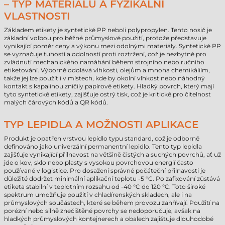
– TYP MATERIÁLU A FYZIKÁLNÍ
VLASTNOSTI
Základem etikety je syntetické PP neboli polypropylen. Tento nosič je
základní volbou pro běžné průmyslové použití, protože představuje
vynikající poměr ceny a výkonu mezi odolnými materiály. Syntetické PP
se vyznačuje tuhostí a odolností proti roztržení, což je nezbytné pro
zvládnutí mechanického namáhání během strojního nebo ručního
etiketování. Výborně odolává vlhkosti, olejům a mnoha chemikáliím,
takže jej lze použít i v místech, kde by okolní vlhkost nebo náhodný
kontakt s kapalinou zničily papírové etikety. Hladký povrch, který mají
tyto syntetické etikety, zajišťuje ostrý tisk, což je kritické pro čitelnost
malých čárových kódů a QR kódů.
TYP LEPIDLA A MOŽNOSTI APLIKACE
Produkt je opatřen vrstvou lepidlo typu standard, což je odborně
definováno jako univerzální permanentní lepidlo. Tento typ lepidla
zajišťuje vynikající přilnavost na většině čistých a suchých povrchů, ať už
jde o kov, sklo nebo plasty s vysokou povrchovou energií často
používané v logistice. Pro dosažení správné počáteční přilnavosti je
důležité dodržet minimální aplikační teplotu -5 °C. Po zafixování zůstává
etiketa stabilní v teplotním rozsahu od -40 °C do 120 °C. Toto široké
spektrum umožňuje použití v chladírenských skladech, ale i na
průmyslových součástech, které se během provozu zahřívají. Použití na
porézní nebo silně znečištěné povrchy se nedoporučuje, avšak na
hladkých průmyslových kontejnerech a obalech zajišťuje dlouhodobé