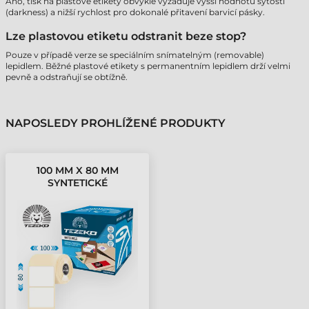
Ano, tisk na plastové etikety obvykle vyžaduje vyšší hodnotu sytosti
(darkness) a nižší rychlost pro dokonalé přitavení barvicí pásky.
Lze plastovou etiketu odstranit beze stop?
Pouze v případě verze se speciálním snímatelným (removable)
lepidlem. Běžné plastové etikety s permanentním lepidlem drží velmi
pevně a odstraňují se obtížně.
NAPOSLEDY PROHLÍŽENÉ PRODUKTY
100 MM X 80 MM
SYNTETICKÉ
SAMOLEPICÍ ETIKETY V
KOTOUČÍCH BÍLÁ ( 2400
ETIKETY/KOTÚČ )