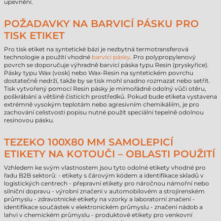
upevnění.
POŽADAVKY NA BARVICÍ PÁSKU PRO
TISK ETIKET
Pro tisk etiket na syntetické bázi je nezbytná termotransferová
technologie a použití vhodné
barvicí pásky
. Pro polypropylenový
povrch se doporučuje výhradně barvicí páska typu Resin (pryskyřice).
Pásky typu Wax (vosk) nebo Wax-Resin na syntetickém povrchu
dostatečně nedrží, takže by se tisk mohl snadno rozmazat nebo setřít.
Tisk vytvořený pomocí Resin pásky je mimořádně odolný vůči otěru,
poškrábání a většině čisticích prostředků. Pokud bude etiketa vystavena
extrémně vysokým teplotám nebo agresivním chemikáliím, je pro
zachování celistvosti popisu nutné použít speciální tepelně odolnou
resinovou pásku.
TEZEKO 100X80 MM SAMOLEPICÍ
ETIKETY NA KOTOUČI – OBLASTI POUŽITÍ
Vzhledem ke svým vlastnostem jsou tyto odolné etikety vhodné pro
řadu B2B sektorů: - etikety s čárovým kódem a identifikace skladů v
logistických centrech - přepravní etikety pro náročnou námořní nebo
silniční dopravu - výrobní značení v automobilovém a strojírenském
průmyslu - zdravotnické etikety na vzorky a laboratorní značení -
identifikace součástek v elektronickém průmyslu - značení nádob a
lahví v chemickém průmyslu - produktové etikety pro venkovní