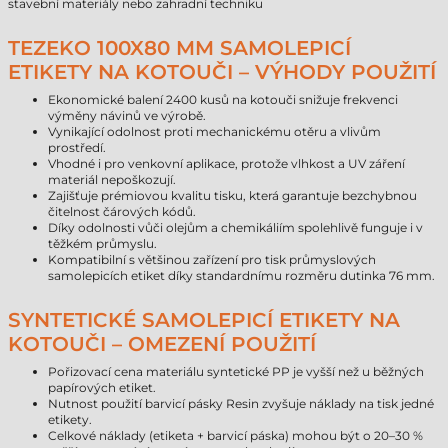
stavební materiály nebo zahradní techniku
TEZEKO 100X80 MM SAMOLEPICÍ
ETIKETY NA KOTOUČI – VÝHODY POUŽITÍ
Ekonomické balení 2400 kusů na kotouči snižuje frekvenci
výměny návinů ve výrobě.
Vynikající odolnost proti mechanickému otěru a vlivům
prostředí.
Vhodné i pro venkovní aplikace, protože vlhkost a UV záření
materiál nepoškozují.
Zajišťuje prémiovou kvalitu tisku, která garantuje bezchybnou
čitelnost čárových kódů.
Díky odolnosti vůči olejům a chemikáliím spolehlivě funguje i v
těžkém průmyslu.
Kompatibilní s většinou zařízení pro tisk průmyslových
samolepicích etiket díky standardnímu rozměru dutinka 76 mm.
SYNTETICKÉ SAMOLEPICÍ ETIKETY NA
KOTOUČI – OMEZENÍ POUŽITÍ
Pořizovací cena materiálu syntetické PP je vyšší než u běžných
papírových etiket.
Nutnost použití barvicí pásky Resin zvyšuje náklady na tisk jedné
etikety.
Celkové náklady (etiketa + barvicí páska) mohou být o 20–30 %