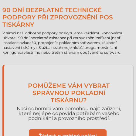
90 DNÍ BEZPLATNÉ TECHNICKÉ
PODPORY PŘI ZPROVOZNĚNÍ POS
TISKÁRNY
V rámci naší odborné podpory poskytujeme každému koncovému
uživateli 90 dní bezplatné asistence při zprovoznění zařízení (např.
instalace ovladačů, propojení s pokladním softwarem, základní
nastavení tiskárny). Služba nezahrnuje hlubší programování ani
konfiguraci vlastního nebo třetím stranám dodávaného softwaru.
POMŮŽEME VÁM VYBRAT
SPRÁVNOU POKLADNÍ
TISKÁRNU?
Naši odborníci vám pomohou najít zařízení,
které nejlépe odpovídá potřebám vašeho
podnikání a provozního prostředí.
Žádost o zpětné volání