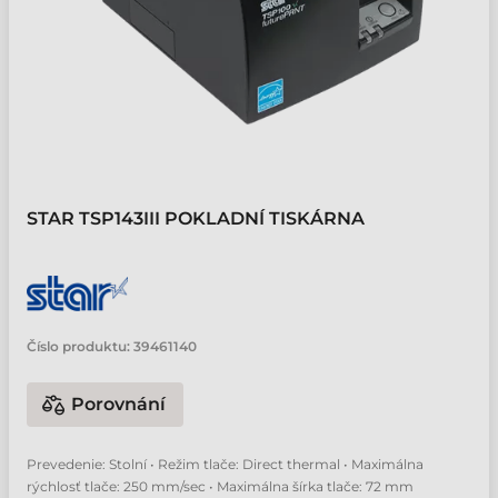
STAR TSP143III POKLADNÍ TISKÁRNA
Číslo produktu:
39461140
Porovnání
Prevedenie: Stolní • Režim tlače: Direct thermal • Maximálna
rýchlosť tlače: 250 mm/sec • Maximálna šírka tlače: 72 mm