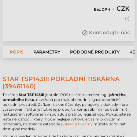
- CZK
Bez DPH
(
-
)
Kontaktujte nás
POPIS
PARAMETRY
PODOBNÉ PRODUKTY
KE 
STAR TSP143III POKLADNÍ TISKÁRNA
(39461140)
Tiskárna
Star
TSP143III
je stolní POS tiskárna s technologií
přímého
termálního tisku
, navržená pro maloobchodní a gastronomické
pokladní prostředí. Zařízení tiskne účtenky, paragony a doklady – pro
vystavování faktur je nutné jej propojit s kompatibilním pokladním či
fakturačním softwarem v souladu s platnou legislativou. Pokud jste se
ještě nerozhodli, který model nejlépe vyhovuje vašim provozním
potřebám, na stránce kategorie
pokladní tiskárny
můžete porovnat
dostupné modely.
Stolní provedení znamená, že tiskárna pracuje na pevném místě – u