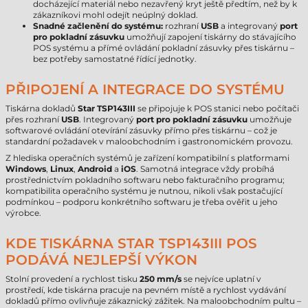
docházející materiál nebo nezavřený kryt ještě předtím, než by k
zákazníkovi mohl odejít neúplný doklad.
Snadné začlenění do systému:
rozhraní
USB
a integrovaný
port
pro pokladní zásuvku
umožňují zapojení tiskárny do stávajícího
POS systému a přímé ovládání pokladní zásuvky přes tiskárnu –
bez potřeby samostatné řídící jednotky.
PŘIPOJENÍ A INTEGRACE DO SYSTÉMU
Tiskárna dokladů
Star TSP143III
se připojuje k POS stanici nebo počítači
přes rozhraní
USB
. Integrovaný
port pro pokladní zásuvku
umožňuje
softwarové ovládání otevírání zásuvky přímo přes tiskárnu – což je
standardní požadavek v maloobchodním i gastronomickém provozu.
Z hlediska operačních systémů je zařízení kompatibilní s platformami
Windows
,
Linux
,
Android
a
iOS
. Samotná integrace vždy probíhá
prostřednictvím pokladního softwaru nebo fakturačního programu;
kompatibilita operačního systému je nutnou, nikoli však postačující
podmínkou – podporu konkrétního softwaru je třeba ověřit u jeho
výrobce.
KDE TISKÁRNA STAR TSP143III POS
PODÁVÁ NEJLEPŠÍ VÝKON
Stolní provedení a rychlost tisku
250 mm/s
se nejvíce uplatní v
prostředí, kde tiskárna pracuje na pevném místě a rychlost vydávání
dokladů přímo ovlivňuje zákaznický zážitek. Na maloobchodním pultu –