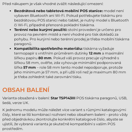
Před nákupem je však vhodné zvážit následující omezení:
Bezdrátová nebo tabletová mobilní POS stanice:
model není
vybaven Bluetooth ani Wi-Fi. Pokud potřebujete tiskárnu pro
bezdrátovou POS stanici nebo tablet, je nutný model s Bluetooth
či Wi-Fi, případně přenosná pokladní tiskárna.
Terénní nebo kurýrní použití:
stolní provedení je určeno pro
provoz na pevném místě a není vhodné pro tisk dokladů za
pohybu. Pro kurýrní nebo terénní prodej je třeba mobilní tiskárna
paragonů.
Kompatibilita spotřebního materiálu:
tiskárna vyžaduje
termopapír s vnitřním průměrem dutinky
12 mm
a maximální
šířkou papíru
80 mm
. Pokud váš provoz pracuje výhradně s
šířkou 58 mm, ověřte, zda vyhovuje minimální podporovaná
šířka
57 mm
– role 58 mm tento model nepodporuje, protože
jeho minimum je 57 mm, a při užší roli než je maximum 80 mm
je třeba zohlednit také zarovnání tisku.
OBSAH BALENÍ
Varianta obsažená v balení:
Star TSP143III
POS tiskárna paragonů, USB,
šedá, verze UK.
K jednomu modelu může náležet více variant s různými katalogovými
čísly, které se liší kombinací rozhraní nebo obsahem balení – proto vždy
před objednávkou zkontrolujte konkrétní katalogové číslo, abyste se
ujistili, že vybraná varianta je skutečně kompatibilní s vaším POS
prostředím.