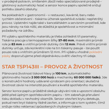
v prodejně potravin, smíšeném zboží nebo specializované prodejně –
gilotinový automatický řezač a senzor konce papíru společně snižují
potřebu zásahů obsluhy.
Na pokladnách v gastronomii – v restauraci, kavárně, baru nebo
rychlém občerstvení – tiskárna účtenek spolehlivě zvládá i nepřetržitý
provoz. Uplatnění najde také v kancelářském a servisním prostředí, kde
jsou nároky na tisk nižší, ale důležitá je spolehlivost a minimální
požadavky na údržbu.
Při výběru spotřebního materiálu je třeba zohlednit tři parametry.
Tiskárna pracuje s termopapírem šířky
57–80 mm
, maximální průměr
role je
83 mm
a vnitřní průměr dutinky činí
12 mm
. Právě vnitřní průměr
dutinky určuje, zda konkrétní role na trn tiskárny pasuje – lze použít
pouze role s vnitřním průměrem 12 mm. Při výběru vhodné
pokladní
pásky
doporučujeme před objednávkou ověřit všechny tři údaje.
STAR TSP143III – PROVOZ A ŽIVOTNOST
Plánovaná životnost tiskové hlavy je
100 km
, automatického
gilotinového řezače
2 000 000 řezů
a mechaniky
60 000 000 řádků
. Jde
o konstrukční hodnoty udávané výrobcem pro orientaci; skutečná
životnost závisí na intenzitě používání a kvalitě spotřebního materiálu.
Senzor konce papíru průběžně sleduje ubývání role a upozorní obsluhu
ještě před úplným spotřebováním papíru – tím zabraňuje přerušení
tisku dokladu v nevhodný okamžik. Senzor otevření krytu detekuje,
pokud není kryt tiskárny řádně zavřen, a informuje o tom systém, čímž
snižuje riziko reklamací způsobených chybným tiskem.