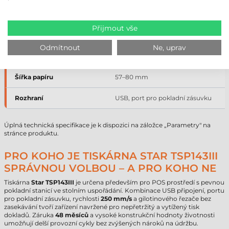
Technologie tisku
přímý termální tisk
Přijmout vše
Rychlost tisku
250 mm/s
Odmítnout
Ne, uprav
Rozlišení
203 dpi
Šířka papíru
57–80 mm
Rozhraní
USB, port pro pokladní zásuvku
Úplná technická specifikace je k dispozici na záložce „Parametry" na
stránce produktu.
PRO KOHO JE TISKÁRNA STAR TSP143III
SPRÁVNOU VOLBOU – A PRO KOHO NE
Tiskárna
Star TSP143III
je určena především pro POS prostředí s pevnou
pokladní stanicí ve stolním uspořádání. Kombinace USB připojení, portu
pro pokladní zásuvku, rychlosti
250 mm/s
a gilotinového řezače bez
zasekávání tvoří zařízení navržené pro nepřetržitý a vytížený tisk
dokladů. Záruka
48 měsíců
a vysoké konstrukční hodnoty životnosti
umožňují delší provozní cykly bez zvýšených nároků na údržbu.