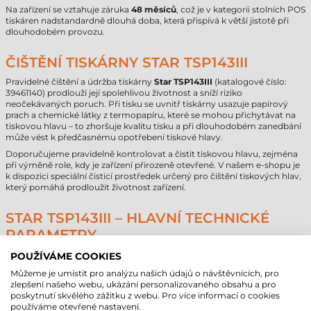
Na zařízení se vztahuje záruka
48 měsíců
, což je v kategorii stolních POS
tiskáren nadstandardně dlouhá doba, která přispívá k větší jistotě při
dlouhodobém provozu.
ČIŠTĚNÍ TISKÁRNY STAR TSP143III
Pravidelné čištění a údržba tiskárny
Star TSP143III
(katalogové číslo:
39461140) prodlouží její spolehlivou životnost a sníží riziko
neočekávaných poruch. Při tisku se uvnitř tiskárny usazuje papírový
prach a chemické látky z termopapíru, které se mohou přichytávat na
tiskovou hlavu – to zhoršuje kvalitu tisku a při dlouhodobém zanedbání
může vést k předčasnému opotřebení tiskové hlavy.
Doporučujeme pravidelně kontrolovat a čistit tiskovou hlavu, zejména
při výměně role, kdy je zařízení přirozeně otevřené. V našem e-shopu je
k dispozici speciální čisticí prostředek určený pro čištění tiskových hlav,
který pomáhá prodloužit životnost zařízení.
STAR TSP143III – HLAVNÍ TECHNICKÉ
PARAMETRY
POUŽÍVÁME COOKIES
Můžeme je umístit pro analýzu našich údajů o návštěvnících, pro
Technický parametr
Hodnota
zlepšení našeho webu, ukázání personalizovaného obsahu a pro
poskytnutí skvělého zážitku z webu. Pro více informací o cookies
Provedení
stolní
používáme otevřené nastavení.