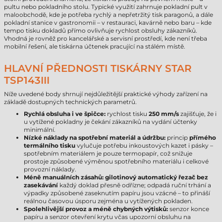
pultu nebo pokladního stolu. Typické využití zahrnuje pokladní pult v
maloobchodě, kde je potřeba rychlý a nepřetržitý tisk paragonů, a dále
pokladní stanice v gastronomii – v restauraci, kavárně nebo baru – kde
tempo tisku dokladů přímo ovlivňuje rychlost obsluhy zákazníků.
Vhodná je rovněž pro kancelářské a servisní prostředí, kde není třeba
mobilní řešení, ale tiskárna účtenek pracující na stálém místě.
HLAVNÍ PŘEDNOSTI TISKÁRNY STAR
TSP143III
Níže uvedené body shrnují nejdůležitější praktické výhody zařízení na
základě dostupných technických parametrů.
Rychlá obsluha i ve špičce:
rychlost tisku
250 mm/s
zajišťuje, že i
u vytížené pokladny je čekání zákazníků na vydání účtenky
minimální.
Nízké náklady na spotřební materiál a údržbu:
princip
přímého
termálního tisku
vylučuje potřebu inkoustových kazet i pásky –
spotřebním materiálem je pouze termopapír, což snižuje
prostoje způsobené výměnou spotřebního materiálu i celkové
provozní náklady.
Méně manuálních zásahů:
gilotinový automatický řezač bez
zasekávání
každý doklad přesně odřízne; odpadá ruční trhání a
výpadky způsobené zaseknutím papíru jsou vzácné – to přináší
reálnou časovou úsporu zejména u vytížených pokladen.
Spolehlivější provoz a méně chybných výtisků:
senzor konce
papíru a senzor otevření krytu včas upozorní obsluhu na