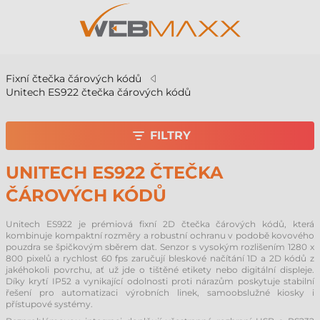
Fixní čtečka čárových kódů
Unitech ES922 čtečka čárových kódů
FILTRY
UNITECH ES922 ČTEČKA
ČÁROVÝCH KÓDŮ
Unitech ES922 je prémiová fixní 2D čtečka čárových kódů, která
kombinuje kompaktní rozměry a robustní ochranu v podobě kovového
pouzdra se špičkovým sběrem dat. Senzor s vysokým rozlišením 1280 x
800 pixelů a rychlost 60 fps zaručují bleskové načítání 1D a 2D kódů z
jakéhokoli povrchu, ať už jde o tištěné etikety nebo digitální displeje.
Díky krytí IP52 a vynikající odolnosti proti nárazům poskytuje stabilní
řešení pro automatizaci výrobních linek, samoobslužné kiosky i
přístupové systémy.