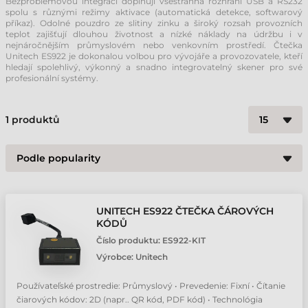
Bezproblémovou integraci doplňují všestranná rozhraní USB a RS232
spolu s různými režimy aktivace (automatická detekce, softwarový
příkaz). Odolné pouzdro ze slitiny zinku a široký rozsah provozních
teplot zajišťují dlouhou životnost a nízké náklady na údržbu i v
nejnáročnějším průmyslovém nebo venkovním prostředí. Čtečka
Unitech ES922 je dokonalou volbou pro vývojáře a provozovatele, kteří
hledají spolehlivý, výkonný a snadno integrovatelný skener pro své
profesionální systémy.
1
produktů
UNITECH ES922 ČTEČKA ČÁROVÝCH
KÓDŮ
Číslo produktu:
ES922-KIT
Výrobce:
Unitech
Používateľské prostredie: Průmyslový • Prevedenie: Fixní • Čítanie
čiarových kódov: 2D (napr.. QR kód, PDF kód) • Technológia