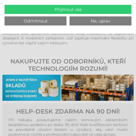
systémů. V dnešní době je pro konkurenceschopnost nezbytné držet
krok s vývojem a tato zařízení hrají v automatizovaných procesech
Přijmout vše
klíčovou roli.
Všestrannost těchto snímačů je dalším významným benefitem. Většina
Odmítnout
Ne, uprav
moderních modelů zvládá čtení nejen klasických 1D kódů, ale i 2D kódů
(např. QR nebo DataMatrix), které pojmou mnohem více informací.
Dokážou také spolehlivě identifikovat kódy zobrazené na digitálních
displejích či mobilních zařízeních, což zajišťuje maximální flexibilitu při
výměně dat napříč celým řetězcem.
NAKUPUJTE OD ODBORNÍKŮ, KTEŘÍ
TECHNOLOGIÍM ROZUMÍ!
HELP-DESK ZDARMA NA 90 DNÍ!
Při nákupu poskytujeme našim koncovým zákazníkům
bezplatnou podporu po dobu 90 dnů! Naši kvalifikovaní technici
se pravidelně účastní školení u výrobců, aby vám mohli
poskytnout rychlé a profesionální odpovědi na vaše dotazy.