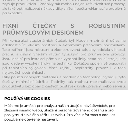
zvyšuje produktivitu. Podniky tak mohou nejen zefektivnit své procesy,
ale také optimalizovat náklady díky snížení počtu reklamací a problémů
při expedici.
FIXNÍ ČTEČKY S ROBUSTNÍM
PRŮMYSLOVÝM DESIGNEM
Při konstrukci stacionárních čteček byl kladen maximální důraz na
odolnost vůči vlivům prostředí a extrémním pracovním podmínkám.
Tato zařízení jsou robustní a zkonstruovaná tak, aby odolala vlhkosti,
prachu a dalším vnějším vlivům typickým pro průmyslové provozy.
Jsou ideální pro instalaci přímo na výrobní linky nebo balicí stroje, kde
jsou kladeny vysoké nároky na techniku. Dokážou spolehlivě pracovat i
při teplotních výkyvech, čímž zajišťují nepřetržitý provoz i v těch
nejtvrdších podmínkách.
Díky použití odolných materiálů a moderních technologií vyžadují tyto
čtečky minimální údržbu. Podniky tak mohou maximalizovat svou
produktivitu bez obav z častých odstávek kvůli opravám nebo servisu,
což v dlouhodobém horizontu výrazně snižuje provozní náklady.
POUŽÍVÁME COOKIES
DOKONALÁ INTEGRACE DO MODERNÍCH
Můžeme je umístit pro analýzu našich údajů o návštěvnících, pro
SYSTÉMŮ
zlepšení našeho webu, ukázání personalizovaného obsahu a pro
poskytnutí skvělého zážitku z webu. Pro více informací o cookies
Snadná integrace do stávajících systémů umožňuje podnikům plně
používáme otevřené nastavení.
využívat výhody digitalizace a automatizace. Fixní čtečky čárových
kódů jsou navrženy pro hladké zapojení do výrobních linek a balicích