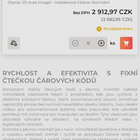
čítania: 2D Area Imager • Vzdialenosť čítania: Normální
2 912,97 CZK
Bez DPH
(
3 582,95 CZK
)
Na objednávku
ks
RYCHLOST A EFEKTIVITA S FIXNÍ
ČTEČKOU ČÁROVÝCH KÓDŮ
Stacionární čtečky čárových kódů s pevnou montáží nabízejí
mimořádně všestranné řešení v prostředích, kde jsou rychlost a
efektivita kritickými faktory. Jejich automatizovaný provoz umožňuje
nepřetržitý proces bez nutnosti neustálého zásahu obsluhy. Jsou ideální
volbou pro automatizované systémy nebo pracoviště, kde uživatelé
potřebují mít volné ruce pro manipulaci se zbožím. Tyto vlastnosti jsou
obzvláště výhodné ve skladech, na výrobních linkách nebo v
logistických centrech.
Snímače s pevnou montáží jsou navíc mimořádně spolehlivé a dokážou
s vysokou přesností snímat i rychle se pohybující čárové kódy na
dopravnících. Přesné a rychlé čtení minimalizuje chybovost a výrazně