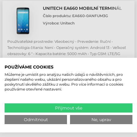
UNITECH EA660 MOBILNÍ TERMINÁL
Číslo produktu:
EA660-0ANFUM3G
Výrobce:
Unitech
Používateľské prostredie: Všeobecný • Prevedenie: Ruční •
Technológia čítania: Není • Operačný systém: Android 13 • Veľkosť
obrazovky: 6 " • Kapacita batérie: 5000 mAh • Typ GSM: LTE/5G
19 616,46 CZK
Bez DPH
POUŽÍVÁME COOKIES
(
24 128,25 CZK
)
Můžeme je umístit pro analýzu našich údajů o návštěvnících, pro
zlepšení našeho webu, ukázání personalizovaného obsahu a pro
Na objednávku
poskytnutí skvělého zážitku z webu. Pro více informací o cookies
používáme otevřené nastavení.
ks
Přijmout vše
Odmítnout
Ne, uprav
MOBILNÍ TERMINÁL UNITECH EA660 –
EFEKTIVITA A FLEXIBILITA