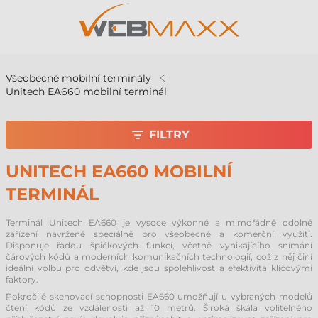
Všeobecné mobilní terminály
Unitech EA660 mobilní terminál
FILTRY
UNITECH EA660 MOBILNÍ
TERMINÁL
Terminál Unitech EA660 je vysoce výkonné a mimořádně odolné
zařízení navržené speciálně pro všeobecné a komerční využití.
Disponuje řadou špičkových funkcí, včetně vynikajícího snímání
čárových kódů a moderních komunikačních technologií, což z něj činí
ideální volbu pro odvětví, kde jsou spolehlivost a efektivita klíčovými
faktory.
Pokročilé skenovací schopnosti EA660 umožňují u vybraných modelů
čtení kódů ze vzdálenosti až 10 metrů. Široká škála volitelného