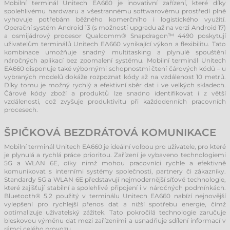
Mobilní terminál Unitech EA660 je inovativní zařízení, které díky
spolehlivému hardwaru a všestrannému softwarovému prostředí plně
vyhovuje potřebám běžného komerčního i logistického využití.
Operační systém Android 13 (s možností upgradu až na verzi Android 17)
a osmijádrový procesor Qualcomm® Snapdragon™ 4490 poskytují
uživatelům terminálů Unitech EA660 vynikající výkon a flexibilitu. Tato
kombinace umožňuje snadný multitasking a plynulé spouštění
náročných aplikací bez zpomalení systému. Mobilní terminál Unitech
EA660 disponuje také výbornými schopnostmi čtení čárových kódů – u
vybraných modelů dokáže rozpoznat kódy až na vzdálenost 10 metrů.
Díky tomu je možný rychlý a efektivní sběr dat i ve velkých skladech.
Čárové kódy zboží a produktů lze snadno identifikovat i z větší
vzdálenosti, což zvyšuje produktivitu při každodenních pracovních
procesech.
ŠPIČKOVÁ BEZDRÁTOVÁ KOMUNIKACE
Mobilní terminál Unitech EA660 je ideální volbou pro uživatele, pro které
je plynulá a rychlá práce prioritou. Zařízení je vybaveno technologiemi
5G a WLAN 6E, díky nimž mohou pracovníci rychle a efektivně
komunikovat s interními systémy společnosti, partnery či zákazníky.
Standardy 5G a WLAN 6E představují nejmodernější síťové technologie,
které zajišťují stabilní a spolehlivé připojení i v náročných podmínkách.
Bluetooth® 5.2 použitý v terminálu Unitech EA660 nabízí nejnovější
vylepšení pro rychlejší přenos dat a nižší spotřebu energie, čímž
optimalizuje uživatelský zážitek. Tato pokročilá technologie zaručuje
bleskovou výměnu dat mezi zařízeními a usnadňuje sdílení informací v
rámci celého provozu.