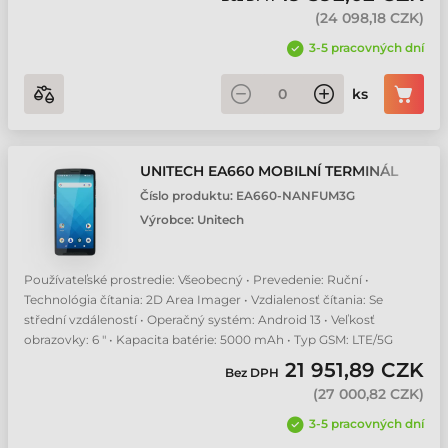
(
24 098,18 CZK
)
3-5 pracovných dní
ks
UNITECH EA660 MOBILNÍ TERMINÁL
Číslo produktu:
EA660-NANFUM3G
Výrobce:
Unitech
Používateľské prostredie: Všeobecný • Prevedenie: Ruční •
Technológia čítania: 2D Area Imager • Vzdialenosť čítania: Se
střední vzdáleností • Operačný systém: Android 13 • Veľkosť
obrazovky: 6 " • Kapacita batérie: 5000 mAh • Typ GSM: LTE/5G
21 951,89 CZK
Bez DPH
(
27 000,82 CZK
)
3-5 pracovných dní