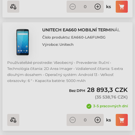
ks
UNITECH EA660 MOBILNÍ TERMINÁL
Číslo produktu:
EA660-LA6FUM3G
Výrobce:
Unitech
Používateľské prostredie: Všeobecný • Prevedenie: Ruční •
Technológia čítania: 2D Area Imager • Vzdialenosť čítania: S extra
dlouhým dosahem • Operačný systém: Android 13 • Veľkosť
obrazovky: 6 " • Kapacita batérie: 5000 mAh
28 893,3 CZK
Bez DPH
(
35 538,76 CZK
)
3-5 pracovných dní
ks