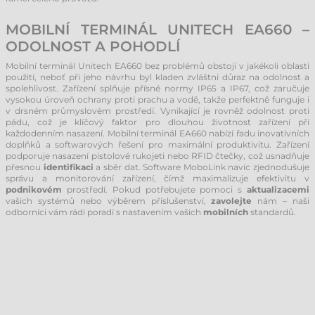
MOBILNÍ TERMINÁL UNITECH EA660 –
ODOLNOST A POHODLÍ
Mobilní terminál Unitech EA660 bez problémů obstojí v jakékoli oblasti
použití, neboť při jeho návrhu byl kladen zvláštní důraz na odolnost a
spolehlivost. Zařízení splňuje přísné normy IP65 a IP67, což zaručuje
vysokou úroveň ochrany proti prachu a vodě, takže perfektně funguje i
v drsném průmyslovém prostředí. Vynikající je rovněž odolnost proti
pádu, což je klíčový faktor pro dlouhou životnost zařízení při
každodenním nasazení. Mobilní terminál EA660 nabízí řadu inovativních
doplňků a softwarových řešení pro maximální produktivitu. Zařízení
podporuje nasazení pistolové rukojeti nebo RFID čtečky, což usnadňuje
přesnou
identifikaci
a sběr dat. Software MoboLink navíc zjednodušuje
správu a monitorování zařízení, čímž maximalizuje efektivitu v
podnikovém
prostředí. Pokud potřebujete pomoci s
aktualizacemi
vašich systémů nebo výběrem příslušenství,
zavolejte
nám – naši
odborníci vám rádi poradí s nastavením vašich
mobilních
standardů.