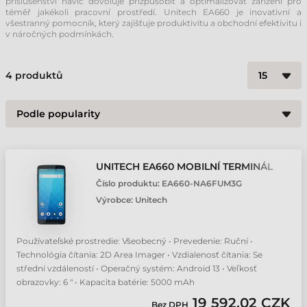
příslušenství navíc dovoluje přizpůsobit a optimalizovat zařízení pro
téměř jakékoli pracovní prostředí. Unitech EA660 je inovativní a
všestranný pomocník, který zajišťuje produktivitu a obchodní efektivitu i
v náročných podmínkách.
4
produktů
UNITECH EA660 MOBILNÍ TERMINÁL
Číslo produktu:
EA660-NA6FUM3G
Výrobce:
Unitech
Používateľské prostredie: Všeobecný • Prevedenie: Ruční •
Technológia čítania: 2D Area Imager • Vzdialenosť čítania: Se
střední vzdáleností • Operačný systém: Android 13 • Veľkosť
obrazovky: 6 " • Kapacita batérie: 5000 mAh
19 592,02 CZK
Bez DPH