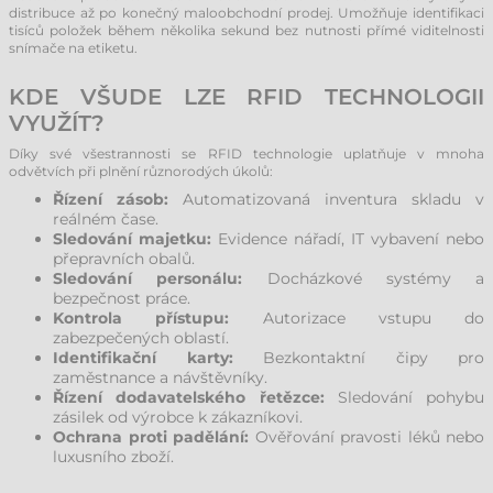
distribuce až po konečný maloobchodní prodej. Umožňuje identifikaci
tisíců položek během několika sekund bez nutnosti přímé viditelnosti
snímače na etiketu.
KDE VŠUDE LZE RFID TECHNOLOGII
VYUŽÍT?
Díky své všestrannosti se RFID technologie uplatňuje v mnoha
odvětvích při plnění různorodých úkolů:
Řízení zásob:
Automatizovaná inventura skladu v
reálném čase.
Sledování majetku:
Evidence nářadí, IT vybavení nebo
přepravních obalů.
Sledování personálu:
Docházkové systémy a
bezpečnost práce.
Kontrola přístupu:
Autorizace vstupu do
zabezpečených oblastí.
Identifikační karty:
Bezkontaktní čipy pro
zaměstnance a návštěvníky.
Řízení dodavatelského řetězce:
Sledování pohybu
zásilek od výrobce k zákazníkovi.
Ochrana proti padělání:
Ověřování pravosti léků nebo
luxusního zboží.