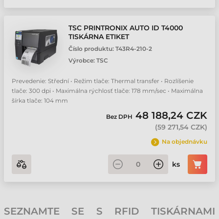
TSC PRINTRONIX AUTO ID T4000
TISKÁRNA ETIKET
Číslo produktu:
T43R4-210-2
Výrobce:
TSC
Prevedenie: Střední • Režim tlače: Thermal transfer • Rozlíšenie
tlače: 300 dpi • Maximálna rýchlosť tlače: 178 mm/sec • Maximálna
šírka tlače: 104 mm
48 188,24 CZK
Bez DPH
(
59 271,54 CZK
)
Na objednávku
ks
SEZNAMTE SE S RFID TISKÁRNAMI