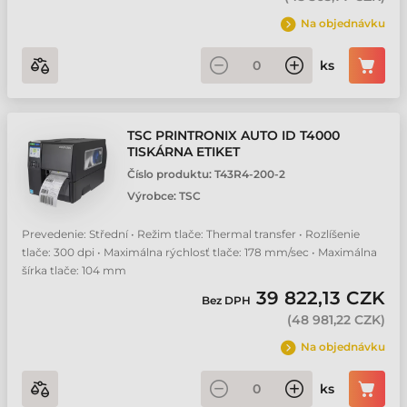
Na objednávku
ks
TSC PRINTRONIX AUTO ID T4000
TISKÁRNA ETIKET
Číslo produktu:
T43R4-200-2
Výrobce:
TSC
Prevedenie: Střední • Režim tlače: Thermal transfer • Rozlíšenie
tlače: 300 dpi • Maximálna rýchlosť tlače: 178 mm/sec • Maximálna
šírka tlače: 104 mm
39 822,13 CZK
Bez DPH
(
48 981,22 CZK
)
Na objednávku
ks