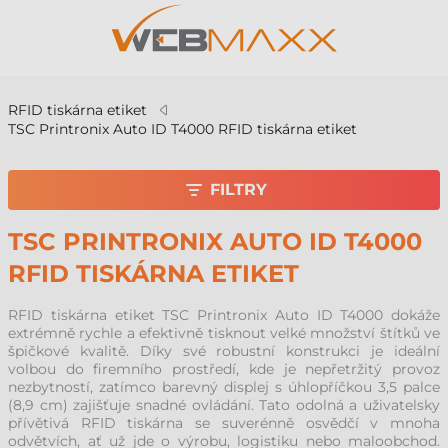
RFID tiskárna etiket
TSC Printronix Auto ID T4000 RFID tiskárna etiket
FILTRY
TSC PRINTRONIX AUTO ID T4000
RFID TISKÁRNA ETIKET
RFID tiskárna etiket TSC Printronix Auto ID T4000 dokáže
extrémně rychle a efektivně tisknout velké množství štítků ve
špičkové kvalitě. Díky své robustní konstrukci je ideální
volbou do firemního prostředí, kde je nepřetržitý provoz
nezbytností, zatímco barevný displej s úhlopříčkou 3,5 palce
(8,9 cm) zajišťuje snadné ovládání. Tato odolná a uživatelsky
přívětivá RFID tiskárna se suverénně osvědčí v mnoha
odvětvích, ať už jde o výrobu, logistiku nebo maloobchod.