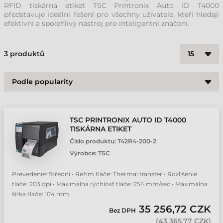
RFID tiskárna etiket TSC Printronix Auto ID T4000
představuje ideální řešení pro všechny uživatele, kteří hledají
efektivní a spolehlivý nástroj pro inteligentní značení.
3
produktů
TSC PRINTRONIX AUTO ID T4000
TISKÁRNA ETIKET
Číslo produktu:
T42R4-200-2
Výrobce:
TSC
Prevedenie: Střední • Režim tlače: Thermal transfer • Rozlíšenie
tlače: 203 dpi • Maximálna rýchlosť tlače: 254 mm/sec • Maximálna
šírka tlače: 104 mm
35 256,72 CZK
Bez DPH
(
43 365,77 CZK
)