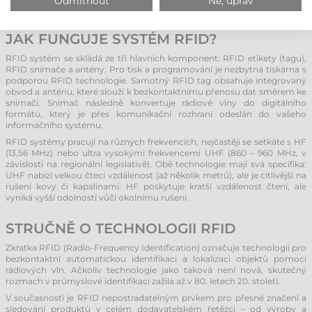
Odmítnout
Ne, uprav
také dostupné servisní zázemí a odbornou produktovou podporu.
JAK FUNGUJE SYSTÉM RFID?
RFID systém se skládá ze tří hlavních komponent: RFID etikety (tagu),
RFID snímače a antény. Pro tisk a programování je nezbytná tiskárna s
podporou RFID technologie. Samotný RFID tag obsahuje integrovaný
obvod a anténu, které slouží k bezkontaktnímu přenosu dat směrem ke
snímači. Snímač následně konvertuje rádiové vlny do digitálního
formátu, který je přes komunikační rozhraní odeslán do vašeho
informačního systému.
RFID systémy pracují na různých frekvencích, nejčastěji se setkáte s HF
(13,56 MHz) nebo ultra vysokými frekvencemi UHF (860 – 960 MHz, v
závislosti na regionální legislativě). Obě technologie mají svá specifika:
UHF nabízí velkou čtecí vzdálenost (až několik metrů), ale je citlivější na
rušení kovy či kapalinami. HF poskytuje kratší vzdálenost čtení, ale
vyniká vyšší odolností vůči okolnímu rušení.
STRUČNĚ O TECHNOLOGII RFID
Zkratka RFID (Radio-Frequency Identification) označuje technologii pro
bezkontaktní automatickou identifikaci a lokalizaci objektů pomocí
rádiových vln. Ačkoliv technologie jako taková není nová, skutečný
rozmach v průmyslové identifikaci zažila až v 80. letech 20. století.
V současnosti je RFID nepostradatelným prvkem pro přesné značení a
sledování produktů v celém dodavatelském řetězci – od výroby a