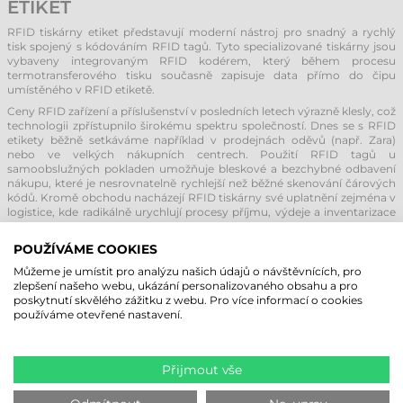
ETIKET
RFID tiskárny etiket představují moderní nástroj pro snadný a rychlý
tisk spojený s kódováním RFID tagů. Tyto specializované tiskárny jsou
vybaveny integrovaným RFID kodérem, který během procesu
termotransferového tisku současně zapisuje data přímo do čipu
umístěného v RFID etiketě.
Ceny RFID zařízení a příslušenství v posledních letech výrazně klesly, což
technologii zpřístupnilo širokému spektru společností. Dnes se s RFID
etikety běžně setkáváme například v prodejnách oděvů (např. Zara)
nebo ve velkých nákupních centrech. Použití RFID tagů u
samoobslužných pokladen umožňuje bleskové a bezchybné odbavení
nákupu, které je nesrovnatelně rychlejší než běžné skenování čárových
kódů. Kromě obchodu nacházejí RFID tiskárny své uplatnění zejména v
logistice, kde radikálně urychlují procesy příjmu, výdeje a inventarizace
zboží.
POUŽÍVÁME COOKIES
PODLE JAKÝCH KRITÉRIÍ VYBRAT
Můžeme je umístit pro analýzu našich údajů o návštěvnících, pro
SPRÁVNOU RFID TISKÁRNU?
zlepšení našeho webu, ukázání personalizovaného obsahu a pro
poskytnutí skvělého zážitku z webu. Pro více informací o cookies
Na základě našich více než 20letých zkušeností detailně známe trh a
používáme otevřené nastavení.
víme, že spolehlivost je u RFID systémů klíčová. Zatímco některé e-
shopy nabízejí levná zařízení od neprověřených výrobců, v
profesionálním RFID systému není prostor pro chyby. V naší nabídce
Přijmout vše
proto naleznete pouze RFID tiskárny, snímače a spotřební materiál od
renomovaných evropských a amerických výrobců s dlouholetou
historií. To vám zaručuje nejen špičkovou kvalitu a stabilitu výroby, ale