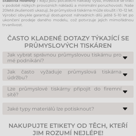
Stabilita hodnoty
: I když jsou počáteční náklady vyšší, investice se vrací
v podobě nízkých provozních nákladů a minimální poruchovosti. Naše
20leté zkušenosti ukazují, že průmyslová tiskárna může sloužit i 10–12 let.
Výrobci obvykle garantují dostupnost náhradních dílů ještě 5–10 let po
ukončení prodeje daného modelu, což potvrzuje jejich mimořádnou
trvanlivost.
ČASTO KLADENÉ DOTAZY TÝKAJÍCÍ SE
PRŮMYSLOVÝCH TISKÁREN
Jak vybrat správnou průmyslovou tiskárnu pro
mé podnikání?
Výběr závisí na denním objemu tisku, šířce etikety a požadovaném
rozlišení (např. 300 dpi pro malé kódy). Důležitá je také konektivita (LAN,
Jak často vyžaduje průmyslová tiskárna
Wi-Fi) a prostředí, ve kterém bude tiskárna pracovat.
údržbu?
Intervaly údržby závisí na prašnosti prostředí a objemu tisku.
Doporučuje se pravidelné čištění tiskové hlavy a válečků při každé
Lze průmyslové tiskárny připojit do firemní
výměně barvicí pásky nebo kotouče etiket.
sítě?
Ano, standardem v průmyslové kategorii je Ethernet (LAN), u mnoha
modelů i Wi-Fi. To umožňuje vzdálenou správu a tisk z různých
Jaké typy materiálů lze potisknout?
pracovních stanic v rámci sítě.
Průmyslové modely jsou velmi univerzální. Potisknou termopapír,
běžný papír, plastové etikety (PE, PP, PET), a při použití speciálního
NAKUPUJTE ETIKETY OD TĚCH, KTEŘÍ
příslušenství i textilní pásky nebo smršťovací bužírky.
JIM ROZUMÍ NEJLÉPE!