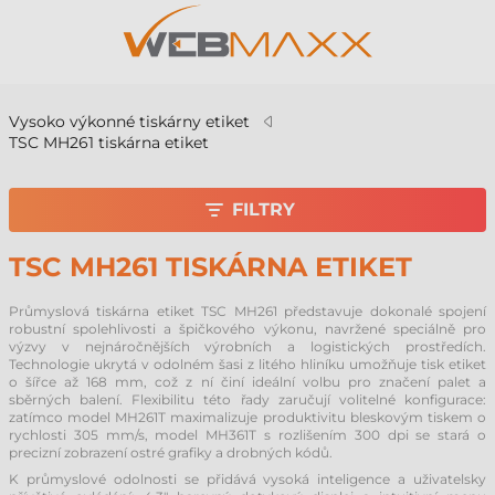
Vysoko výkonné tiskárny etiket
TSC MH261 tiskárna etiket
FILTRY
TSC MH261 TISKÁRNA ETIKET
Průmyslová tiskárna etiket TSC MH261 představuje dokonalé spojení
robustní spolehlivosti a špičkového výkonu, navržené speciálně pro
výzvy v nejnáročnějších výrobních a logistických prostředích.
Technologie ukrytá v odolném šasi z litého hliníku umožňuje tisk etiket
o šířce až 168 mm, což z ní činí ideální volbu pro značení palet a
sběrných balení. Flexibilitu této řady zaručují volitelné konfigurace:
zatímco model MH261T maximalizuje produktivitu bleskovým tiskem o
rychlosti 305 mm/s, model MH361T s rozlišením 300 dpi se stará o
precizní zobrazení ostré grafiky a drobných kódů.
K průmyslové odolnosti se přidává vysoká inteligence a uživatelsky