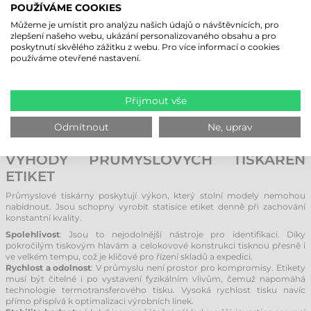
najde řešení na míru. Jsou ideální pro aplikace vyžadující tisk speciálních
POUŽÍVÁME COOKIES
rozměrů a specifických materiálů.
Můžeme je umístit pro analýzu našich údajů o návštěvnících, pro
zlepšení našeho webu, ukázání personalizovaného obsahu a pro
PRŮMYSLOVÉ TISKÁRNY ETIKET
poskytnutí skvělého zážitku z webu. Pro více informací o cookies
používáme otevřené nastavení.
HONEYWELL
Divize AutoID společnosti Honeywell vznikla akvizicí legendárních
značek Datamax a Intermec. Průmyslové tiskárny Honeywell jsou
Přijmout vše
proslulé svou extrémní spolehlivostí a dlouhou životností. Jsou
navrženy tak, aby čelily výzvám drsného průmyslového prostředí,
Odmítnout
Ne, uprav
přičemž nabízejí snadnou údržbu a obsluhu.
VÝHODY PRŮMYSLOVÝCH TISKÁREN
ETIKET
Průmyslové tiskárny poskytují výkon, který stolní modely nemohou
nabídnout. Jsou schopny vyrobit statisíce etiket denně při zachování
konstantní kvality.
Spolehlivost
: Jsou to nejodolnější nástroje pro identifikaci. Díky
pokročilým tiskovým hlavám a celokovové konstrukci tisknou přesně i
ve velkém tempu, což je klíčové pro řízení skladů a expedici.
Rychlost a odolnost
: V průmyslu není prostor pro kompromisy. Etikety
musí být čitelné i po vystavení fyzikálním vlivům, čemuž napomáhá
technologie termotransferového tisku. Vysoká rychlost tisku navíc
přímo přispívá k optimalizaci výrobních linek.