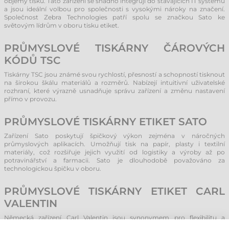
objemy tisku. Tato zařízení se snadno integrují do stávajících IT systémů
a jsou ideální volbou pro společnosti s vysokými nároky na značení.
Společnost Zebra Technologies patří spolu se značkou Sato ke
světovým lídrům v oboru tisku etiket.
PRŮMYSLOVÉ TISKÁRNY ČÁROVÝCH
KÓDŮ TSC
Tiskárny TSC jsou známé svou rychlostí, přesností a schopností tisknout
na širokou škálu materiálů a rozměrů. Nabízejí intuitivní uživatelské
rozhraní, které výrazně usnadňuje správu zařízení a změnu nastavení
přímo v provozu.
PRŮMYSLOVÉ TISKÁRNY ETIKET SATO
Zařízení Sato poskytují špičkový výkon zejména v náročných
průmyslových aplikacích. Umožňují tisk na papír, plasty i textilní
materiály, což rozšiřuje jejich využití od logistiky a výroby až po
potravinářství a farmacii. Sato je dlouhodobě považováno za
technologickou špičku v oboru.
PRŮMYSLOVÉ TISKÁRNY ETIKET CARL
VALENTIN
Německá zařízení Carl Valentin jsou synonymem pro flexibilitu a
preciznost. Nabízejí široké portfolio modelů, díky čemuž si každá firma