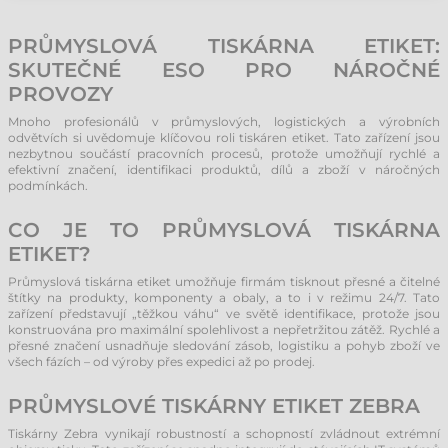
PRŮMYSLOVÁ TISKÁRNA ETIKET:
SKUTEČNÉ ESO PRO NÁROČNÉ
PROVOZY
Mnoho profesionálů v průmyslových, logistických a výrobních
odvětvích si uvědomuje klíčovou roli tiskáren etiket. Tato zařízení jsou
nezbytnou součástí pracovních procesů, protože umožňují rychlé a
efektivní značení, identifikaci produktů, dílů a zboží v náročných
podmínkách.
CO JE TO PRŮMYSLOVÁ TISKÁRNA
ETIKET?
Průmyslová tiskárna etiket umožňuje firmám tisknout přesné a čitelné
štítky na produkty, komponenty a obaly, a to i v režimu 24/7. Tato
zařízení představují „těžkou váhu“ ve světě identifikace, protože jsou
konstruována pro maximální spolehlivost a nepřetržitou zátěž. Rychlé a
přesné značení usnadňuje sledování zásob, logistiku a pohyb zboží ve
všech fázích – od výroby přes expedici až po prodej.
PRŮMYSLOVÉ TISKÁRNY ETIKET ZEBRA
Tiskárny Zebra vynikají robustností a schopností zvládnout extrémní