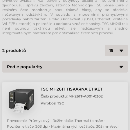
přívětivé ovládání: 4,3" barevný dotykový displej a intuitivní menu
zjednodušují správu zařízení, zatímco technologie TSC Sense Care v
reálném čase monitoruje stav tiskové hlavy, aby se předešlo
nečekaným odstávkám. V souladu s moderními průmyslovými
požadavky nabízí zařízení širokou konektivitu (USB, Ethernet, volitelně
Wi-Fi/Bluetooth) a pokročilou podporu vzdálené správy. TSC MH261 tak
není pouhou tiskárnou etiket, ale nadčasovým a snadno
integrovatelným partnerem pro optimalizaci firemních procesů.
2
produktů
TSC MH261T TISKÁRNA ETIKET
Číslo produktu:
MH261T-A001-0302
Výrobce:
TSC
Prevedenie: Průmyslový • Režim tlače: Thermal transfer •
Rozlíšenie tlače: 203 dpi • Maximálna rýchlosť tlače: 305 mm/sec •