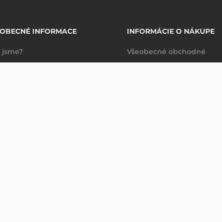
EOBECNÉ INFORMACE
INFORMÁCIE O NÁKUPE
 jsme?
Všeobecné obchodné
takty
podmienky
Dodacie a platobné
podmienky
Spravovanie údajov
Právne ujednanie