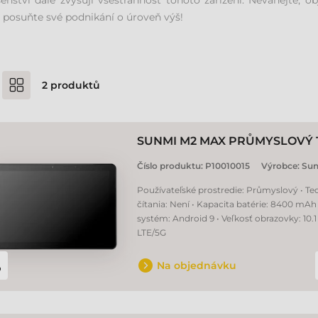
šenství dále zvyšují všestrannost tohoto zařízení. Neváhejte,
 posuňte své podnikání o úroveň výš!
2
produktů
SUNMI M2 MAX PRŮMYSLOVÝ 
Číslo produktu:
P10010015
Výrobce:
Su
Používateľské prostredie: Průmyslový • Te
čítania: Není • Kapacita batérie: 8400 mAh
systém: Android 9 • Veľkosť obrazovky: 10.1
LTE/5G
Na objednávku