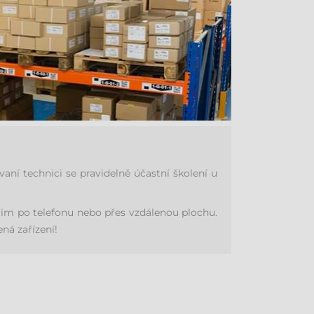
í technici se pravidelně účastní školení u
im po telefonu nebo přes vzdálenou plochu.
ná zařízení!