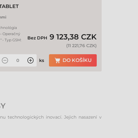
TABLET
nmi
chnológia
 • Operačný
9 123,38 CZK
Bez DPH
 " • Typ GSM:
(
11 221,76 CZK
)
DO KOŠÍKU
ks
BY
nu technologických inovací. Jejich nasazení v