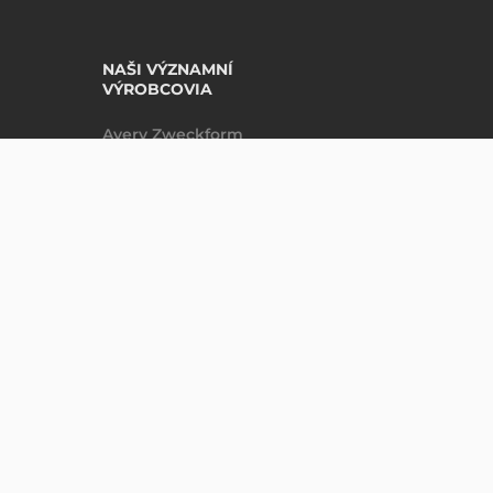
NAŠI VÝZNAMNÍ
VÝROBCOVIA
Avery Zweckform
Datalogic
Epson
Godex
Tezeko
Zebra