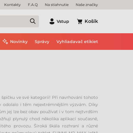
Kontakty
F.A.Q
Na stiahnutie
Naše značky
Košík
Vstup
Novinky
Správy
Vyhliadavač etikiet
pičku ve své kategorii! Při navrhování tohoto
aby odolalo i těm nejextrémnějším výzvám. Díky
ům jej lze bez obav používat i v tom nejtvrdším
ňují plynulý chod několika aplikací současně,
žitého provozu. Široká škála rozhraní a různé