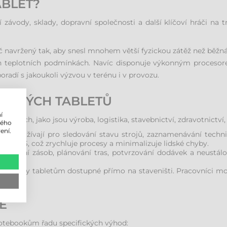
ABLET?
ody, sklady, dopravní společnosti a další klíčoví hráči na tr
č navržený tak, aby snesl mnohem větší fyzickou zátěž než běžná
ch teplotních podmínkách. Navíc disponuje výkonným proceso
adí s jakoukoli výzvou v terénu i v provozu.
SLOVÝCH TABLETŮ
í
větvích, jako jsou výroba, logistika, stavebnictví, zdravotnictv
lého
ení.
ty používají pro sledování stavu strojů, zaznamenávání techn
/MES, což zrychluje procesy a minimalizuje lidské chyby.
ledování zásob, plánování tras, potvrzování dodávek a neustá
jsou díky tabletům dostupné přímo na staveništi. Pracovníci m
E
notebookům řadu specifických výhod: