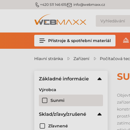
m_phone
m_email
+420 511 146 615
info@webmaxx.cz
Přístroje & spotřební materiál
Hlavní stránka
Zařízení
Počítačová te
SU
Základné informácie
Výrobca
Objevt
Sunmi
zaříze
konstr
Sklad/zľavy/zrušené
prostř
zatímc
Zľavnené