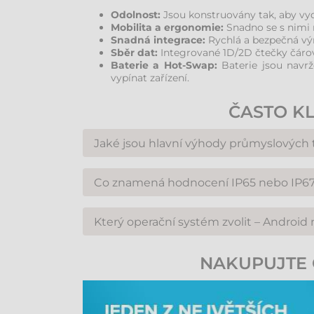
Odolnost:
Jsou konstruovány tak, aby vyd
Mobilita a ergonomie:
Snadno se s nimi m
Snadná integrace:
Rychlá a bezpečná vý
Sběr dat:
Integrované 1D/2D čtečky čárov
Baterie a Hot-Swap:
Baterie jsou navr
vypínat zařízení.
ČASTO K
Jaké jsou hlavní výhody průmyslových
Průmyslové tablety jsou mnohem robustnější a 
Co znamená hodnocení IP65 nebo IP6
delší životní cyklus (dostupnost náhradních díl
Krytí IP65 znamená ochranu proti prachu a stří
Který operační systém zvolit – Androi
minut. Pro náročné provozy doporučujeme min
Android je populární pro svou flexibilitu, nižš
NAKUPUJTE 
desktopovými aplikacemi, pokročilé síťové služ