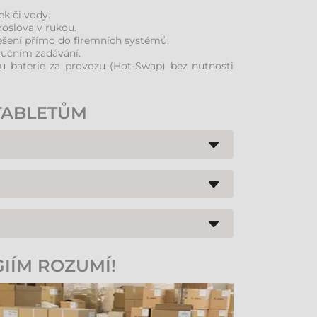
ek či vody.
doslova v rukou.
ešení přímo do firemních systémů.
ručním zadávání.
 baterie za provozu (Hot-Swap) bez nutnosti
TABLETŮM
hují profesionální skenery čárových kódů, mají
 ponoření do vody do hloubky 1 metru po dobu 30
ální volbou, pokud potřebujete plnou integraci s
IÍM ROZUMÍ!