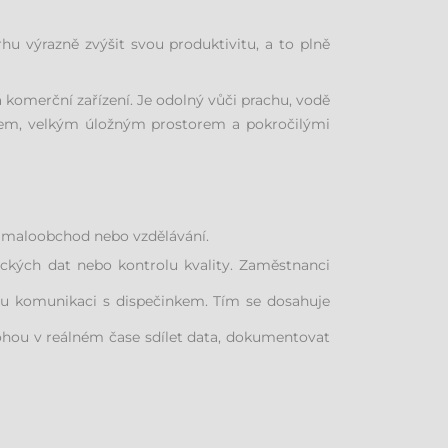
hu výrazně zvýšit svou produktivitu, a to plně
 komerční zařízení. Je odolný vůči prachu, vodě
rem, velkým úložným prostorem a pokročilými
í, maloobchod nebo vzdělávání.
ických dat nebo kontrolu kvality. Zaměstnanci
lou komunikaci s dispečinkem. Tím se dosahuje
ohou v reálném čase sdílet data, dokumentovat