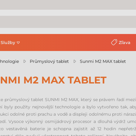
Služby
Zľava
chnologie
Průmyslový tablet
Sunmi M2 MAX tablet
NMI M2 MAX TABLET
e průmyslový tablet SUNMI M2 MAX, který se právem řadí mezi š
ní byly použity nejnovější technologie a bylo vytvořeno tak, 
ukci odolné proti prachu a vodě a displeji odolnému proti náraz
edí. Vysoce výkonný osmijádrový procesor a dlouhá výdrž umož
o vestavěná baterie je schopna zajistit až 12 hodin nepřetr