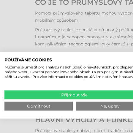
CO JE TO PRŮMYSLOVÝ T
Pomocí průmyslového tabletu mohou výrobní záv
mobilním způsobem.
Průmyslový tablet je speciální přenosný počíta
i nárazům a je schopen pracovat v extrémní
komunikačními technologiemi, díky čemuž si por
OBLASTI POUŽITÍ PRŮMY
POUŽÍVÁME COOKIES
Můžeme je umístit pro analýzu našich údajů o návštěvnících, pro zlepšen
Průmyslové tablety přinášejí výhody v mnoha od
našeho webu, ukázání personalizovaného obsahu a pro poskytnutí skvě
zážitku z webu. Pro více informací o cookies používáme otevřené nastav
Výroba:
Ve výrobních procesech se table
mohou přímo komunikovat se systémy ERP
Logistika:
V logistice umožňují přesné s
výrazných úspor nákladů.
Přijmout vše
Stavebnictví:
Plány a technické výkresy 
postup prací a fotit detaily realizace.
Odmítnout
Ne, uprav
HLAVNÍ VÝHODY A FUNKC
Průmyslové tablety nabízejí oproti tradičním 