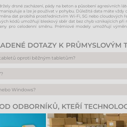
ržely drsné zacházení, pády na beton a působení agresivních lát
anipuluje a lze je používat v pohybu. Důležitá data máte vždy 
měna dat probíhá prostřednictvím Wi-Fi, 5G nebo cloudových ř
ých kódů umožňují bleskový sběr dat bez chyb vznikajících při 
ženy pro celodenní směnu. Prémiové modely umožňují výměnu
LADENÉ DOTAZY K PRŮMYSLOVÝM 
 tabletů oproti běžným tabletům?
disponují vyšším krytím (IP). Na rozdíl od běžných tabletů obsa
7?
ů po mnoho let) a jsou čitelné i na přímém slunci.
kající vodě. IP67 jde ještě dále a zaručuje, že zařízení přežije
d nebo Windows?
imálně standard IP65.
í nároky na hardware a rychlé uživatelské rozhraní. Windows je ide
OD ODBORNÍKŮ, KTEŘÍ TECHNOLOG
by Microsoft a práci s rozsáhlými databázemi.