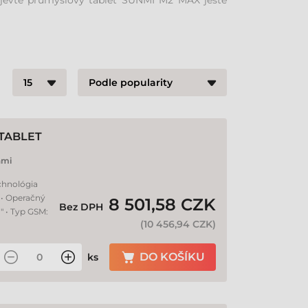
 objevte průmyslový tablet SUNMI M2 MAX ještě
TABLET
nmi
chnológia
 • Operačný
8 501,58 CZK
Bez DPH
 " • Typ GSM:
(
10 456,94 CZK
)
DO KOŠÍKU
ks