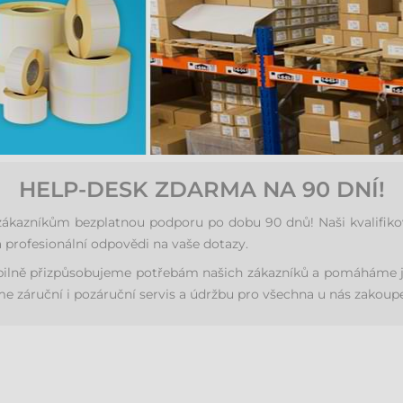
HELP-DESK ZDARMA NA 90 DNÍ!
azníkům bezplatnou podporu po dobu 90 dnů! Naši kvalifikovan
 profesionální odpovědi na vaše dotazy.
ibilně přizpůsobujeme potřebám našich zákazníků a pomáháme j
 záruční i pozáruční servis a údržbu pro všechna u nás zakoupe