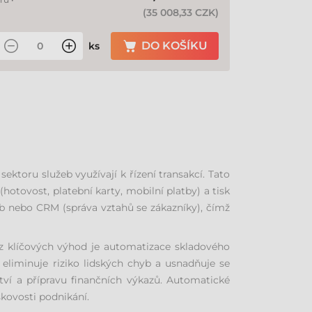
(
35 008,33 CZK
)
DO KOŠÍKU
ks
ektoru služeb využívají k řízení transakcí. Tato
hotovost, platební karty, mobilní platby) a tisk
ob nebo CRM (správa vztahů se zákazníky), čímž
u z klíčových výhod je automatizace skladového
eliminuje riziko lidských chyb a usnadňuje se
tví a přípravu finančních výkazů. Automatické
skovosti podnikání.