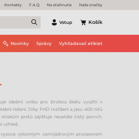
Kontakty
F.A.Q
Na stiahnutie
Naše značky
Košík
Vstup
Novinky
Správy
Vyhliadavač etikiet
L
uje ideální volbu pro širokou škálu využití v
ební řešení. Díky FHD rozlišení a jasu 400 nitů
otiskům prstů zajišťuje neustále čistý povrch.
í vzhled.
a vysoce výkonným osmijádrovým procesorem