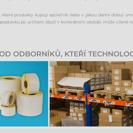
.
ř. které produkty kupují společně nebo v jakou denní dobu) u
optávku po určitém zboží v konkrétním období, může cíleně naplá
OD ODBORNÍKŮ, KTEŘÍ TECHNOLOG