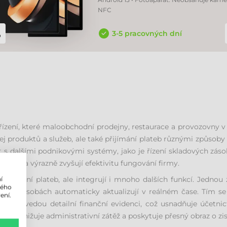
NFC
3-5 pracovných dní
řízení, které maloobchodní prodejny, restaurace a provozovny v s
 produktů a služeb, ale také přijímání plateb různými způsoby (
 s dalšími podnikovými systémy, jako je řízení skladových zás
sech a výrazně zvyšují efektivitu fungování firmy.
pracování plateb, ale integrují i mnoho dalších funkcí. Jedno
í
lého
ace o zásobách automaticky aktualizují v reálném čase. Tím se 
ení.
émy vedou detailní finanční evidenci, což usnadňuje účetnic
ortů snižuje administrativní zátěž a poskytuje přesný obraz o zi