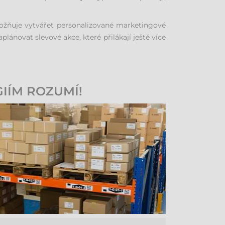
možňuje vytvářet personalizované marketingové
novat slevové akce, které přilákají ještě více
IÍM ROZUMÍ!