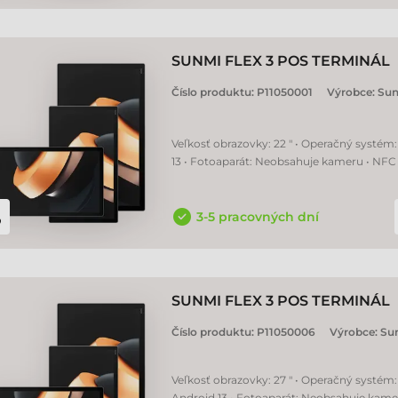
SUNMI FLEX 3 POS TERMINÁL
Číslo produktu:
P11050001
Výrobce:
Su
Veľkosť obrazovky: 22 " • Operačný systém
13 • Fotoaparát: Neobsahuje kameru • NFC
3-5 pracovných dní
SUNMI FLEX 3 POS TERMINÁL
Číslo produktu:
P11050006
Výrobce:
Su
Veľkosť obrazovky: 27 " • Operačný systém:
Android 13 • Fotoaparát: Neobsahuje kame