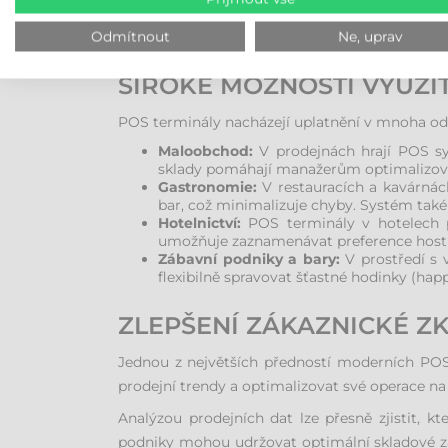
Moderní POS řešení jsou dostupná i v přenos
zpracovávat platby přímo u stolů, což zrychluj
Odmítnout
Ne, uprav
ŠIROKÉ MOŽNOSTI VYUŽI
POS terminály nacházejí uplatnění v mnoha odv
Maloobchod:
V prodejnách hrají POS sys
sklady pomáhají manažerům optimalizova
Gastronomie:
V restauracích a kavárnác
bar, což minimalizuje chyby. Systém tak
Hotelnictví:
POS terminály v hotelech p
umožňuje zaznamenávat preference hostů
Zábavní podniky a bary:
V prostředí s 
flexibilně spravovat šťastné hodinky (happ
ZLEPŠENÍ ZÁKAZNICKÉ Z
Jednou z největších předností moderních POS
prodejní trendy a optimalizovat své operace na 
Analýzou prodejních dat lze přesně zjistit, k
podniky mohou udržovat optimální skladové zá