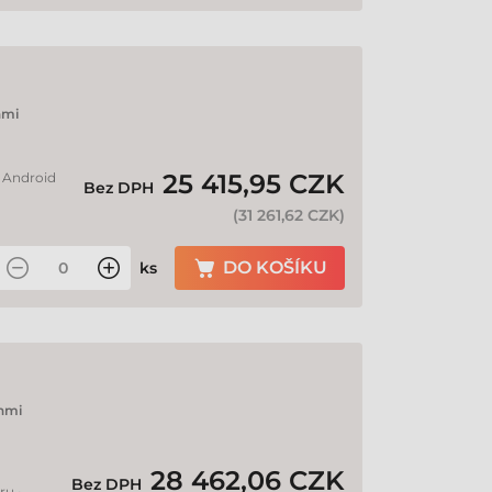
nmi
25 415,95 CZK
: Android
Bez DPH
(
31 261,62 CZK
)
DO KOŠÍKU
ks
nmi
28 462,06 CZK
Bez DPH
ru •