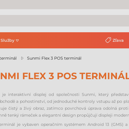
Služby
Zľava
terminál
Sunmi Flex 3 POS terminál
NMI FLEX 3 POS TERMINÁ
 je interaktivní displej od společnosti Sunmi, který představ
chodě a pohostinství, od jednoduché kontroly vstupu až po plat
uje čistý a živý obraz, zatímco povrchová úprava odolná proti 
ně tenký rámeček a elegantní design propůjčují displeji modern
erminál je vybaven operačním systémem Android 13 (GMS) 