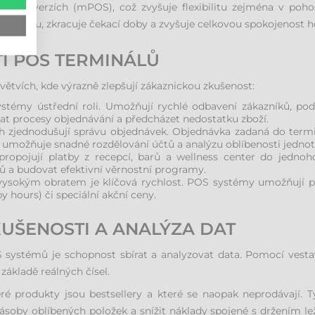
ných verzích (mPOS), což zvyšuje flexibilitu zejména v pohos
e obsluhu, zkracuje čekací doby a zvyšuje celkovou spokojenost h
TÍ POS TERMINÁLŮ
ětvích, kde výrazně zlepšují zákaznickou zkušenost:
témy ústřední roli. Umožňují rychlé odbavení zákazníků, pod
t procesy objednávání a předcházet nedostatku zboží.
h zjednodušují správu objednávek. Objednávka zadaná do term
é umožňuje snadné rozdělování účtů a analýzu oblíbenosti jedno
ropojují platby z recepcí, barů a wellness center do jedno
 a budovat efektivní věrnostní programy.
vysokým obratem je klíčová rychlost. POS systémy umožňují pe
y hours) či speciální akční ceny.
KUŠENOSTI A ANALÝZA DAT
 systémů je schopnost sbírat a analyzovat data. Pomocí vest
základě reálných čísel.
teré produkty jsou bestsellery a které se naopak neprodávají.
soby oblíbených položek a snížit náklady spojené s držením lež