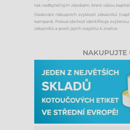
tak nadbytečným zásobám, které vážou kapitál
Sledování nákupních zvyklostí zákazníků (nap
kampaně. Pokud obchod identifikuje zvýšenou p
zákazníků a posílí jejich loajalitu k značce.
NAKUPUJTE 