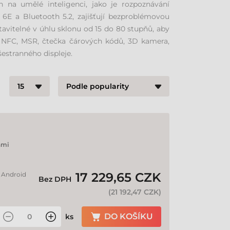
 na umělé inteligenci, jako je rozpoznávání
i 6E a Bluetooth 5.2, zajišťují bezproblémovou
astavitelné v úhlu sklonu od 15 do 80 stupňů, aby
je NFC, MSR, čtečka čárových kódů, 3D kamera,
estranného displeje.
nmi
17 229,65 CZK
: Android
Bez DPH
(
21 192,47 CZK
)
DO KOŠÍKU
ks