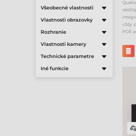
Qualc
Všeobecné vlastnosti
obliče
integr
Vlastnosti obrazovky
vždy p
POE ad
Rozhranie
Vlastnosti kamery
Technické parametre
Iné funkcie