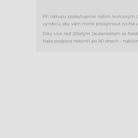
Při nákupu poskytujeme našim koncovým zák
výrobců, aby vám mohli poskytnout rychlé a
Díky více než 20letým zkušenostem se flex
Naše podpora nekončí po 90 dnech – nabízíme