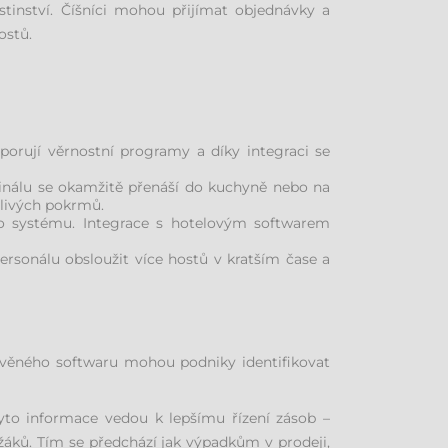
tinství. Číšníci mohou přijímat objednávky a
ostů.
porují věrnostní programy a díky integraci se
inálu se okamžitě přenáší do kuchyně nebo na
tlivých pokrmů.
ho systému. Integrace s hotelovým softwarem
rsonálu obsloužit více hostů v kratším čase a
avěného softwaru mohou podniky identifikovat
 Tyto informace vedou k lepšímu řízení zásob –
áků. Tím se předchází jak výpadkům v prodeji,