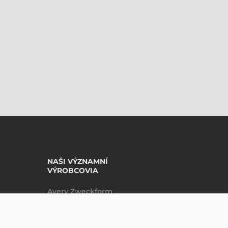
NAŠI VÝZNAMNÍ
VÝROBCOVIA
Avery Zweckform
Datalogic
Epson