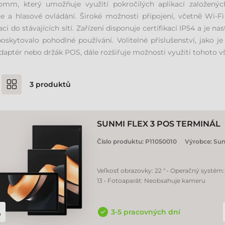
omm, který umožňuje využití pokročilých aplikací založených
je a hlasové ovládání. Široké možnosti připojení, včetně Wi-F
aci do stávajících sítí. Zařízení disponuje certifikací IP54 a je n
oskytovalo pohodlné používání. Volitelné příslušenství, jako 
aptér nebo držák POS, dále rozšiřuje možnosti využití tohoto vš
3
produktů
SUNMI FLEX 3 POS TERMINÁL
Číslo produktu:
P11050010
Výrobce:
Su
Veľkosť obrazovky: 22 " • Operačný systém
13 • Fotoaparát: Neobsahuje kameru
3-5 pracovných dní