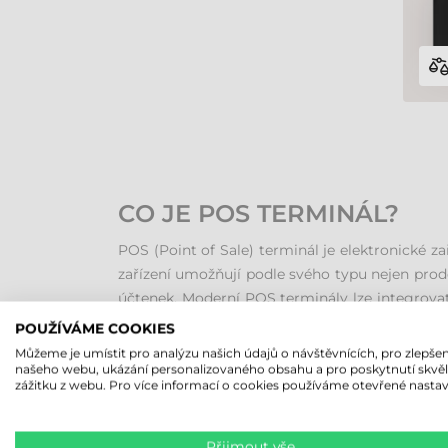
CO JE POS TERMINÁL?
POS (Point of Sale) terminál je elektronické za
zařízení umožňují podle svého typu nejen prodej
účtenek. Moderní POS terminály lze integrovat
poskytují komplexní přehled o obchodních proce
POUŽÍVÁME COOKIES
POS systémy zajišťují nejen rychlé a přesné z
Můžeme je umístit pro analýzu našich údajů o návštěvnících, pro zlepšen
našeho webu, ukázání personalizovaného obsahu a pro poskytnutí skvě
hospodářství. Při prodeji produktu se inform
zážitku z webu. Pro více informací o cookies používáme otevřené nastav
proces doplňování zboží. Kromě toho POS syst
generování denních, týdenních či měsíčních rep
Přijmout vše