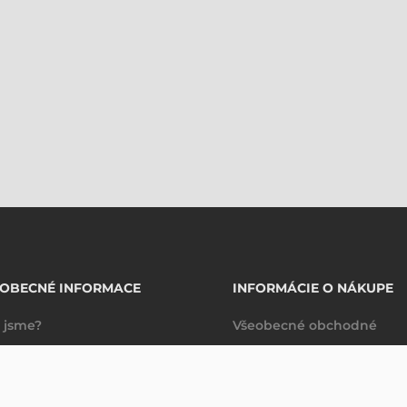
EOBECNÉ INFORMACE
INFORMÁCIE O NÁKUPE
 jsme?
Všeobecné obchodné
takty
podmienky
Dodacie a platobné