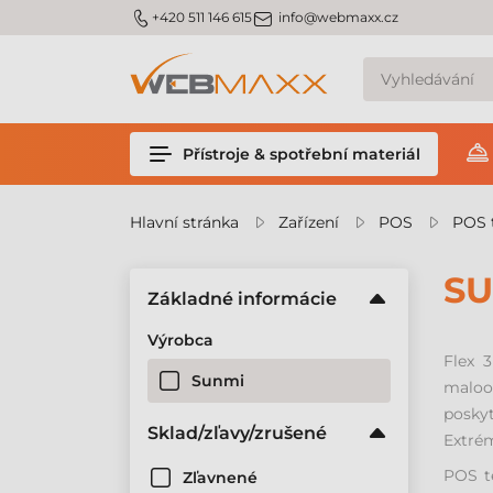
m_phone
m_email
+420 511 146 615
info@webmaxx.cz
Přístroje & spotřební materiál
Hlavní stránka
Zařízení
POS
POS 
SU
Základné informácie
Výrobca
Flex 3
Sunmi
maloob
poskyt
Sklad/zľavy/zrušené
Extrém
POS t
Zľavnené