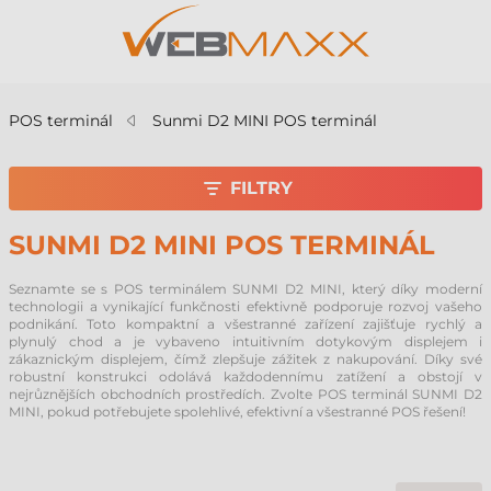
POS terminál
Sunmi D2 MINI POS terminál
FILTRY
SUNMI D2 MINI POS TERMINÁL
Seznamte se s POS terminálem SUNMI D2 MINI, který díky moderní
technologii a vynikající funkčnosti efektivně podporuje rozvoj vašeho
podnikání. Toto kompaktní a všestranné zařízení zajišťuje rychlý a
plynulý chod a je vybaveno intuitivním dotykovým displejem i
zákaznickým displejem, čímž zlepšuje zážitek z nakupování. Díky své
robustní konstrukci odolává každodennímu zatížení a obstojí v
nejrůznějších obchodních prostředích. Zvolte POS terminál SUNMI D2
MINI, pokud potřebujete spolehlivé, efektivní a všestranné POS řešení!