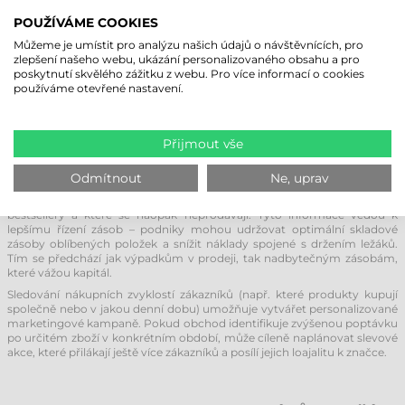
personálu obsloužit více hostů v kratším čase a
POUŽÍVÁME COOKIES
flexibilně spravovat šťastné hodinky (happy hours) či
Můžeme je umístit pro analýzu našich údajů o návštěvnících, pro
speciální akční ceny.
zlepšení našeho webu, ukázání personalizovaného obsahu a pro
poskytnutí skvělého zážitku z webu. Pro více informací o cookies
ZLEPŠENÍ ZÁKAZNICKÉ ZKUŠENOSTI A
používáme otevřené nastavení.
ANALÝZA DAT
Jednou z největších předností moderních POS systémů je schopnost
Přijmout vše
sbírat a analyzovat data. Pomocí vestavěného softwaru mohou podniky
identifikovat prodejní trendy a optimalizovat své operace na základě
Odmítnout
Ne, uprav
reálných čísel.
Analýzou prodejních dat lze přesně zjistit, které produkty jsou
bestsellery a které se naopak neprodávají. Tyto informace vedou k
lepšímu řízení zásob – podniky mohou udržovat optimální skladové
zásoby oblíbených položek a snížit náklady spojené s držením ležáků.
Tím se předchází jak výpadkům v prodeji, tak nadbytečným zásobám,
které vážou kapitál.
Sledování nákupních zvyklostí zákazníků (např. které produkty kupují
společně nebo v jakou denní dobu) umožňuje vytvářet personalizované
marketingové kampaně. Pokud obchod identifikuje zvýšenou poptávku
po určitém zboží v konkrétním období, může cíleně naplánovat slevové
akce, které přilákají ještě více zákazníků a posílí jejich loajalitu k značce.