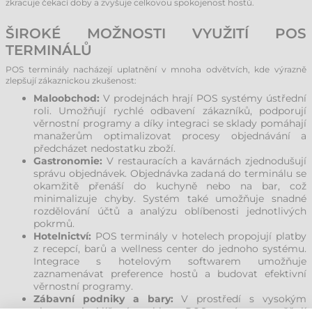
zkracuje čekací doby a zvyšuje celkovou spokojenost hostů.
ŠIROKÉ MOŽNOSTI VYUŽITÍ POS
TERMINÁLŮ
POS terminály nacházejí uplatnění v mnoha odvětvích, kde výrazně
zlepšují zákaznickou zkušenost:
Maloobchod:
V prodejnách hrají POS systémy ústřední
roli. Umožňují rychlé odbavení zákazníků, podporují
věrnostní programy a díky integraci se sklady pomáhají
manažerům optimalizovat procesy objednávání a
předcházet nedostatku zboží.
Gastronomie:
V restauracích a kavárnách zjednodušují
správu objednávek. Objednávka zadaná do terminálu se
okamžitě přenáší do kuchyně nebo na bar, což
minimalizuje chyby. Systém také umožňuje snadné
rozdělování účtů a analýzu oblíbenosti jednotlivých
pokrmů.
Hotelnictví:
POS terminály v hotelech propojují platby
z recepcí, barů a wellness center do jednoho systému.
Integrace s hotelovým softwarem umožňuje
zaznamenávat preference hostů a budovat efektivní
věrnostní programy.
Zábavní podniky a bary:
V prostředí s vysokým
obratem je klíčová rychlost. POS systémy umožňují