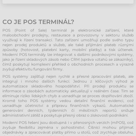
CO JE POS TERMINÁL?
POS (Point of Sale) terminál je elektronické zařízení, které
maloobchodní prodejny, restaurace a provozovny v sektoru služeb
využívají k řízení transakcí. Tato zařízení umožňují podle svého typu
nejen prodej produktů a služeb, ale také přijímání plateb různými
způsoby (hotovost, platební karty, mobilní platby) a tisk účtenek.
Moderní POS terminály lze integrovat s dalšími podnikovými systémy,
jako je řízení skladových zásob nebo CRM (správa vztahů se zákazníky),
čímž poskytují komplexní přehled o obchodních procesech a výrazně
zvyšují efektivitu fungování firmy.
POS systémy zajišťují nejen rychlé a přesné zpracování plateb, ale
integrují i mnoho dalších funkcí. Jednou z klíčových výhod je
automatizace skladového hospodářství. Při prodeji produktu se
informace o zásobách automaticky aktualizují v reálném čase. Tím se
eliminuje riziko lidských chyb a usnadňuje se proces doplňování zboží.
Kromě toho POS systémy vedou detailní finanční evidenci, což
usnadňuje účetnictví a přípravu finančních výkazů. Automatické
generování denních, týdenních či měsíčních reportů snižuje
administrativní zátěž a poskytuje přesný obraz o ziskovosti podnikání.
Moderní POS řešení jsou dostupná i v přenosných verzích (mPOS), což
zvyšuje flexibilitu zejména v pohostinství. Číšníci mohou přijímat
objednávky a zpracovávat platby přímo u stolů, což zrychluje obsluhu,