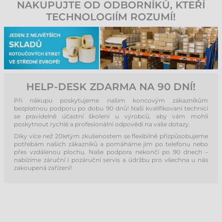
NAKUPUJTE OD ODBORNÍKŮ, KTEŘÍ
TECHNOLOGIÍM ROZUMÍ!
HELP-DESK ZDARMA NA 90 DNÍ!
Při nákupu poskytujeme našim koncovým zákazníkům
bezplatnou podporu po dobu 90 dnů! Naši kvalifikovaní technici
se pravidelně účastní školení u výrobců, aby vám mohli
poskytnout rychlé a profesionální odpovědi na vaše dotazy.
Díky více než 20letým zkušenostem se flexibilně přizpůsobujeme
potřebám našich zákazníků a pomáháme jim po telefonu nebo
přes vzdálenou plochu. Naše podpora nekončí po 90 dnech –
nabízíme záruční i pozáruční servis a údržbu pro všechna u nás
zakoupená zařízení!