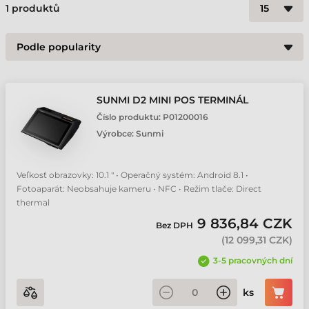
1
produktů
SUNMI D2 MINI POS TERMINÁL
Číslo produktu:
P01200016
Výrobce:
Sunmi
Veľkosť obrazovky: 10.1 " • Operačný systém: Android 8.1 •
Fotoaparát: Neobsahuje kameru • NFC • Režim tlače: Direct
thermal
9 836,84 CZK
Bez DPH
(
12 099,31 CZK
)
3-5 pracovných dní
ks