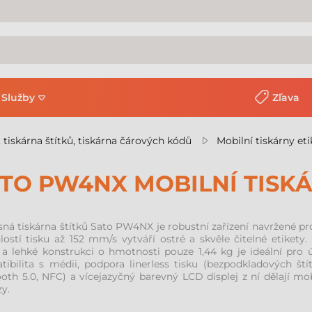
Služby
Zľava
, tiskárna štítků, tiskárna čárových kódů
Mobilní tiskárny eti
TO PW4NX MOBILNÍ TISKÁ
ná tiskárna štítků Sato PW4NX je robustní zařízení navržené pro
lostí tisku až 152 mm/s vytváří ostré a skvěle čitelné etikety
 a lehké konstrukci o hmotnosti pouze 1,44 kg je ideální pro ú
ibilita s médii, podpora linerless tisku (bezpodkladových ští
oth 5.0, NFC) a vícejazyčný barevný LCD displej z ní dělají mob
y.