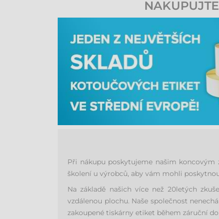
NAKUPUJTE 
s profesionálním softwarem pro návrh etiket (
Při nákupu poskytujeme našim koncovým zák
školení u výrobců, aby vám mohli poskytnout
Na základě našich více než 20letých zkuš
vzdálenou plochu. Naše společnost nenechá 
zakoupené tiskárny etiket během záruční dob