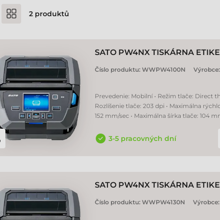
2
produktů
SATO PW4NX TISKÁRNA ETIKE
Číslo produktu:
WWPW4100N
Výrobce
Prevedenie: Mobilní • Režim tlače: Direct t
Rozlíšenie tlače: 203 dpi • Maximálna rýchlo
152 mm/sec • Maximálna šírka tlače: 104 
3-5 pracovných dní
SATO PW4NX TISKÁRNA ETIKE
Číslo produktu:
WWPW4130N
Výrobce