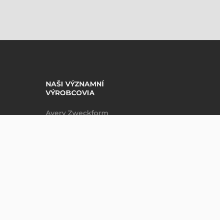
NAŠI VÝZNAMNÍ
VÝROBCOVIA
Avery Zweckform
Datalogic
Epson
Godex
Tezeko
Zebra