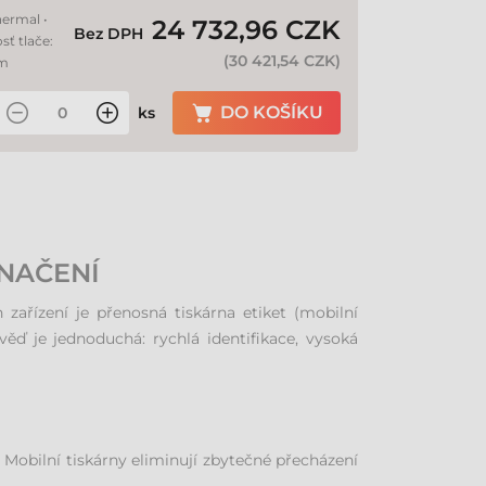
hermal •
24 732,96 CZK
Bez DPH
sť tlače:
(
30 421,54 CZK
)
mm
DO KOŠÍKU
ks
NAČENÍ
zařízení je přenosná tiskárna etiket (mobilní
věď je jednoduchá: rychlá identifikace, vysoká
 Mobilní tiskárny eliminují zbytečné přecházení