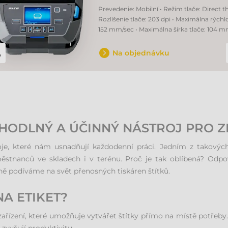
Prevedenie: Mobilní • Režim tlače: Direct t
Rozlíšenie tlače: 203 dpi • Maximálna rýchlo
152 mm/sec • Maximálna šírka tlače: 104 
Na objednávku
HODLNÝ A ÚČINNÝ NÁSTROJ PRO Z
oje, které nám usnadňují každodenní práci. Jedním z takových 
aměstnanců ve skladech i v terénu. Proč je tak oblíbená? Odpo
ně podíváme na svět přenosných tiskáren štítků.
A ETIKET?
zařízení, které umožňuje vytvářet štítky přímo na místě potřeby.