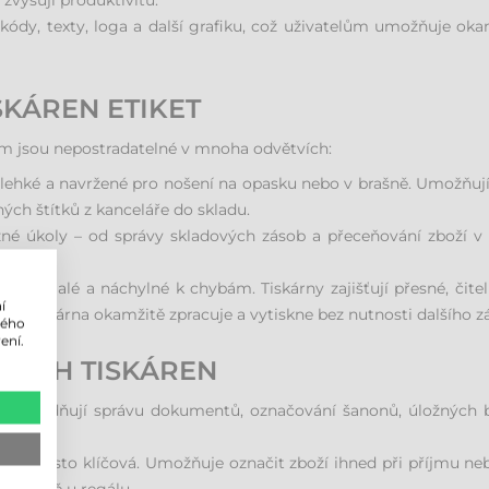
 zvyšují produktivitu.
kódy, texty, loga a další grafiku, což uživatelům umožňuje okam
KÁREN ETIKET
rým jsou nepostradatelné v mnoha odvětvích:
lehké a navržené pro nošení na opasku nebo v brašně. Umožňují 
ných štítků z kanceláře do skladu.
é úkoly – od správy skladových zásob a přeceňování zboží v p
je pomalé a náchylné k chybám. Tiskárny zajišťují přesné, čitel
í
u tiskárna okamžitě zpracuje a vytiskne bez nutnosti dalšího z
lého
ení.
LNÍCH TISKÁREN
y usnadňují správu dokumentů, označování šanonů, úložných 
 naprosto klíčová. Umožňuje označit zboží ihned při příjmu nebo 