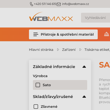
m_phone
m_email
+420 511 146 615
info@webmaxx.cz
Přístroje & spotřební materiál
Hlavní stránka
Zařízení
Tiskárna etiket
SA
Základné informácie
Výrobca
Přenos
a rych
Sato
teplot
kompat
Sklad/zľavy/zrušené
Blueto
provoz
Zľavnené