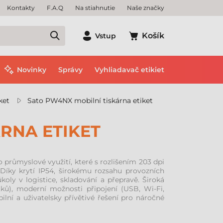
Kontakty
F.A.Q
Na stiahnutie
Naše značky
Košík
Vstup
Novinky
Správy
Vyhliadavač etikiet
ket
Sato PW4NX mobilní tiskárna etiket
RNA ETIKET
 průmyslové využití, které s rozlišením 203 dpi
. Díky krytí IP54, širokému rozsahu provozních
koly v logistice, skladování a přepravě. Široká
tků), moderní možnosti připojení (USB, Wi-Fi,
ilní a uživatelsky přívětivé řešení pro náročné