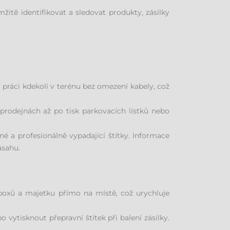
žitě identifikovat a sledovat produkty, zásilky
práci kdekoli v terénu bez omezení kabely, což
rodejnách až po tisk parkovacích lístků nebo
né a profesionálně vypadající štítky. Informace
ásahu.
boxů a majetku přímo na místě, což urychluje
vytisknout přepravní štítek při balení zásilky.