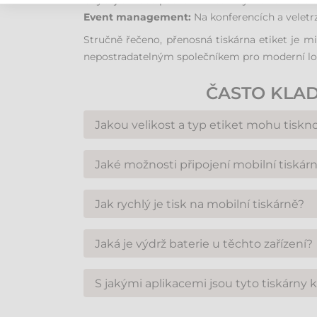
Chybějící nebo poškozené etikety lze nahradit 
Event management:
Na konferencích a veletrz
Stručně řečeno, přenosná tiskárna etiket je m
nepostradatelným společníkem pro moderní log
ČASTO KLAD
Jakou velikost a typ etiket mohu tisk
Mobilní tiskárny využívají technologii přímého
Jaké možnosti připojení mobilní tiskárn
mezer) i modely se senzorem (GAP), které zvlád
Standardem je bezdrátové připojení přes Blu
Jak rychlý je tisk na mobilní tiskárně?
disponuje také USB portem pro konfiguraci neb
Rychlost tisku se liší podle modelu, ale mod
Jaká je výdrž baterie u těchto zařízení?
dostačující.
Většina mobilních tiskáren je navržena tak, a
S jakými aplikacemi jsou tyto tiskárny 
disponují inteligentní správou energie pro prod
Výrobci poskytují vlastní aplikace pro systémy