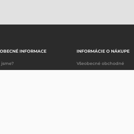
EOBECNÉ INFORMACE
INFORMÁCIE O NÁKUPE
 jsme?
Všeobecné obchodné
takty
podmienky
Dodacie a platobné
podmienky
Spravovanie údajov
Právne ujednanie