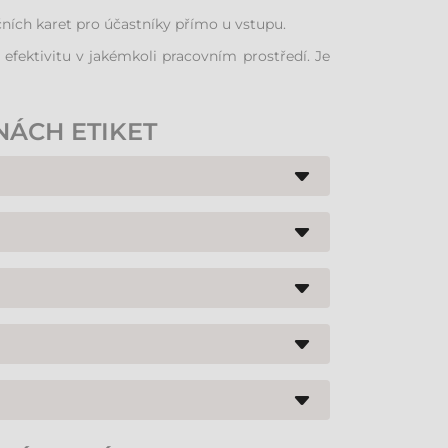
čních karet pro účastníky přímo u vstupu.
efektivitu v jakémkoli pracovním prostředí. Je
NÁCH ETIKET
stují modely pro tisk na kontinuální pásky (bez
 do 4 palců v závislosti na konkrétním modelu.
ety nebo mobilními terminály. Většina modelů
ro tisk jednotlivých štítků v terénu naprosto
při intenzivním používání. Pokročilejší modely
z mobilu. Mnohé tiskárny jsou také kompatibilní