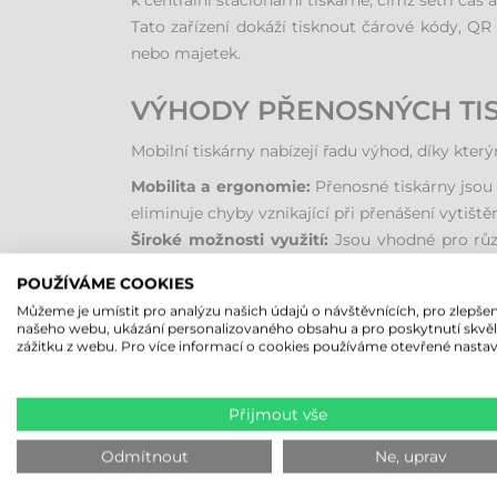
k centrální stacionární tiskárně, čímž šetří čas a
Tato zařízení dokáží tisknout čárové kódy, QR 
nebo majetek.
VÝHODY PŘENOSNÝCH TIS
Mobilní tiskárny nabízejí řadu výhod, díky kte
Mobilita a ergonomie:
Přenosné tiskárny jsou 
eliminuje chyby vznikající při přenášení vytiště
Široké možnosti využití:
Jsou vhodné pro různ
identifikačních karet na akcích.
POUŽÍVÁME COOKIES
Efektivita a přesnost:
Ruční vypisování štítků 
Můžeme je umístit pro analýzu našich údajů o návštěvnících, pro zlepšen
odeslané z mobilního terminálu nebo smartphon
našeho webu, ukázání personalizovaného obsahu a pro poskytnutí skvě
zážitku z webu. Pro více informací o cookies používáme otevřené nastav
MOŽNOSTI POUŽITÍ MOBI
Přijmout vše
V kanceláři a administrativě:
Mobilní tiskárn
inventarizaci.
Odmítnout
Ne, uprav
Ve skladu a logistice:
Zde je přenosná tiskárna