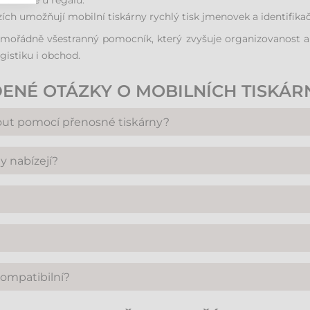
okamžitě u regálu.
ích umožňují mobilní tiskárny rychlý tisk jmenovek a identifika
imořádně všestranný pomocník, který zvyšuje organizovanost a 
istiku i obchod.
ENÉ OTÁZKY O MOBILNÍCH TISKÁR
nout pomocí přenosné tiskárny?
 termotisku, takže vyžadují termocitlivé (thermo) etikety. Exi
y nabízejí?
nou klasické výseky etiket. Šířka tisku se obvykle pohybuje od 2
etooth nebo Wi-Fi, což umožňuje spojení se smartphony, tabl
o kabelové připojení k PC.
erní zařízení dosahují rychlosti kolem 100–127 mm/s, což je p
by na jedno nabití vydržela celou pracovní směnu (8 hodin) i 
kompatibilní?
loužení výdrže.
 Android a iOS, které umožňují snadný návrh a tisk štítků přímo 