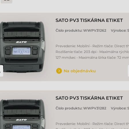
SATO PV3 TISKÁRNA ETIKET
Číslo produktu:
WWPV31262
Výrobce:
Prevedenie: Mobilní • Režim tlače: Direct t
Rozlíšenie tlače: 203 dpi • Maximálna rýchlo
127 mm/sec • Maximálna šírka tlače: 72 m
Na objednávku
SATO PV3 TISKÁRNA ETIKET
Číslo produktu:
WWPV31282
Výrobce:
Prevedenie: Mobilní • Režim tlače: Direct t