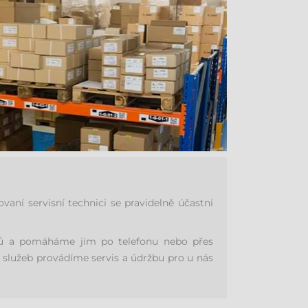
ní servisní technici se pravidelně účastní
níků a pomáháme jim po telefonu nebo přes
 služeb provádíme servis a údržbu pro u nás