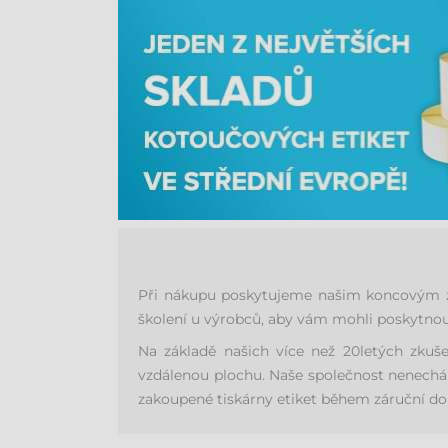
Při nákupu poskytujeme našim koncovým zák
školení u výrobců, aby vám mohli poskytnout
Na základě našich více než 20letých zkuš
vzdálenou plochu. Naše společnost nenechá 
zakoupené tiskárny etiket během záruční dob