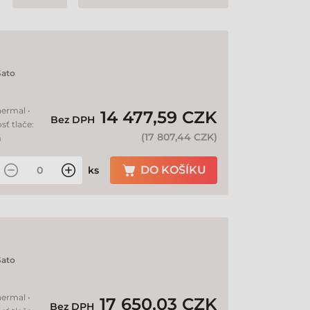
Sato
hermal •
14 477,59 CZK
Bez DPH
sť tlače:
(
17 807,44 CZK
)
m
DO KOŠÍKU
ks
Sato
hermal •
17 650,03 CZK
Bez DPH