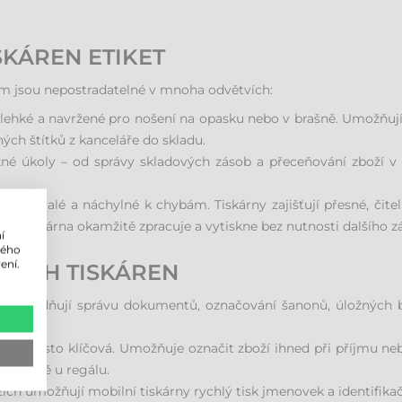
KÁREN ETIKET
rým jsou nepostradatelné v mnoha odvětvích:
lehké a navržené pro nošení na opasku nebo v brašně. Umožňují 
ných štítků z kanceláře do skladu.
é úkoly – od správy skladových zásob a přeceňování zboží v p
je pomalé a náchylné k chybám. Tiskárny zajišťují přesné, čitel
u tiskárna okamžitě zpracuje a vytiskne bez nutnosti dalšího z
í
lého
ení.
LNÍCH TISKÁREN
y usnadňují správu dokumentů, označování šanonů, úložných 
 naprosto klíčová. Umožňuje označit zboží ihned při příjmu nebo 
okamžitě u regálu.
ích umožňují mobilní tiskárny rychlý tisk jmenovek a identifika