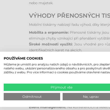
nebo majetek.
VÝHODY PŘENOSNÝCH TIS
Mobilní tiskárny nabízejí řadu výhod, díky kte
Mobilita a ergonomie:
Přenosné tiskárny jsou 
eliminuje chyby vznikající při přenášení vytiště
Široké možnosti využití:
Jsou vhodné pro různ
identifikačních karet na akcích.
Efektivita a přesnost:
Ruční vypisování štítků 
POUŽÍVÁME COOKIES
odeslané z mobilního terminálu nebo smartphon
Můžeme je umístit pro analýzu našich údajů o návštěvnících, pro zlepšen
našeho webu, ukázání personalizovaného obsahu a pro poskytnutí skvě
zážitku z webu. Pro více informací o cookies používáme otevřené nastav
MOŽNOSTI POUŽITÍ MOBI
V kanceláři a administrativě:
Mobilní tiskárn
Přijmout vše
inventarizaci.
Ve skladu a logistice:
Zde je přenosná tiskárna
Odmítnout
Ne, uprav
Chybějící nebo poškozené etikety lze nahradit 
Event management:
Na konferencích a veletrz