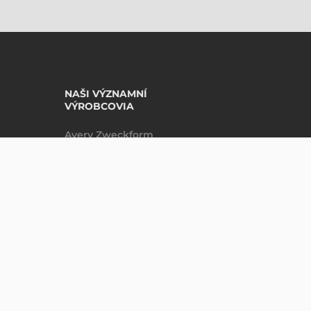
NAŠI VÝZNAMNÍ
VÝROBCOVIA
Avery Zweckform
Datalogic
Epson
Godex
Tezeko
Zebra