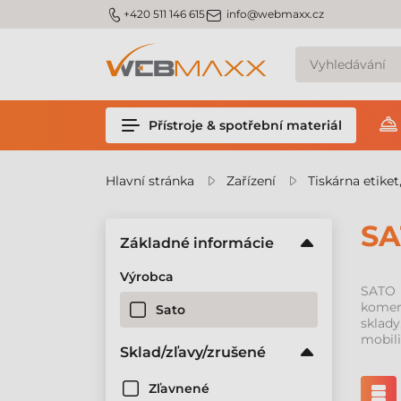
m_phone
m_email
+420 511 146 615
info@webmaxx.cz
Přístroje & spotřební materiál
Hlavní stránka
Zařízení
Tiskárna etiket
SA
Základné informácie
Výrobca
SATO 
komerč
Sato
sklad
mobili
Sklad/zľavy/zrušené
Zľavnené