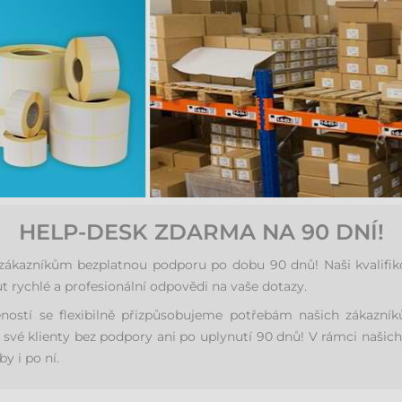
HELP-DESK ZDARMA NA 90 DNÍ!
azníkům bezplatnou podporu po dobu 90 dnů! Naši kvalifikova
 rychlé a profesionální odpovědi na vaše dotazy.
eností se flexibilně přizpůsobujeme potřebám našich zákaz
své klienty bez podpory ani po uplynutí 90 dnů! V rámci našich
y i po ní.