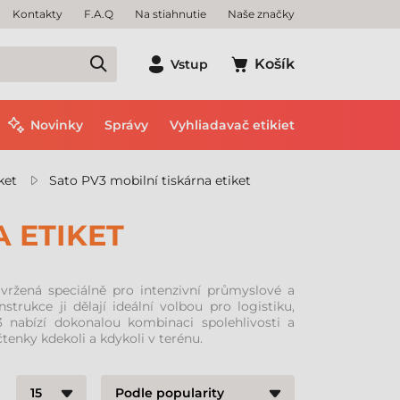
Kontakty
F.A.Q
Na stiahnutie
Naše značky
Košík
Vstup
Novinky
Správy
Vyhliadavač etikiet
ket
Sato PV3 mobilní tiskárna etiket
A ETIKET
vržená speciálně pro intenzivní průmyslové a
strukce ji dělají ideální volbou pro logistiku,
 nabízí dokonalou kombinaci spolehlivosti a
enky kdekoli a kdykoli v terénu.