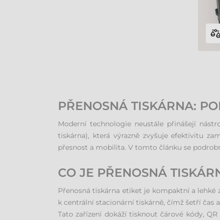
PŘENOSNÁ TISKÁRNA: PO
Moderní technologie neustále přinášejí nástr
tiskárna), která výrazně zvyšuje efektivitu z
přesnost a mobilita. V tomto článku se podrob
CO JE PŘENOSNÁ TISKÁRN
Přenosná tiskárna etiket je kompaktní a lehké 
k centrální stacionární tiskárně, čímž šetří čas a
Tato zařízení dokáží tisknout čárové kódy, QR 