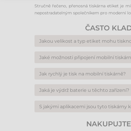
Stručně řečeno, přenosná tiskárna etiket je m
nepostradatelným společníkem pro moderní log
ČASTO KLAD
Jakou velikost a typ etiket mohu tisk
Mobilní tiskárny využívají technologii přímého
Jaké možnosti připojení mobilní tiskárn
mezer) i modely se senzorem (GAP), které zvlád
Standardem je bezdrátové připojení přes Blu
Jak rychlý je tisk na mobilní tiskárně?
disponuje také USB portem pro konfiguraci neb
Rychlost tisku se liší podle modelu, ale mod
Jaká je výdrž baterie u těchto zařízení?
dostačující.
Většina mobilních tiskáren je navržena tak, a
S jakými aplikacemi jsou tyto tiskárny 
disponují inteligentní správou energie pro prod
Výrobci poskytují vlastní aplikace pro systémy
NAKUPUJTE 
s profesionálním softwarem pro návrh etiket (