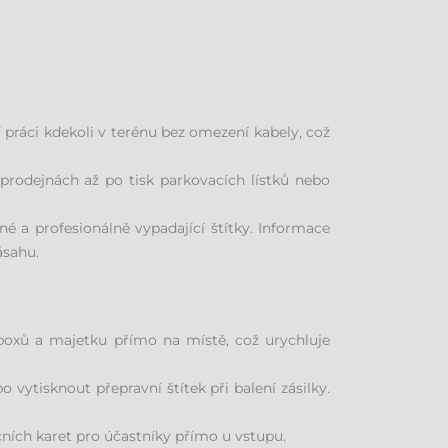
práci kdekoli v terénu bez omezení kabely, což
rodejnách až po tisk parkovacích lístků nebo
né a profesionálně vypadající štítky. Informace
ásahu.
boxů a majetku přímo na místě, což urychluje
vytisknout přepravní štítek při balení zásilky.
čních karet pro účastníky přímo u vstupu.