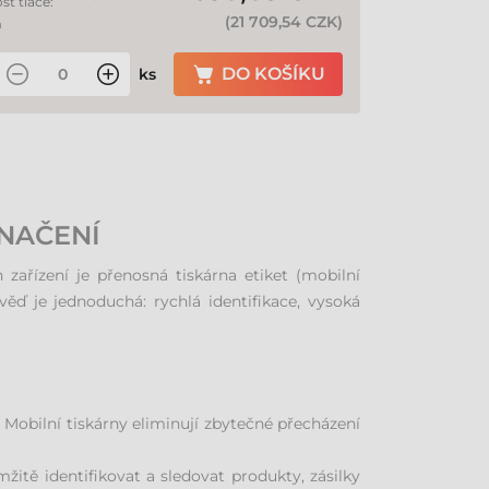
sť tlače:
(
21 709,54 CZK
)
m
DO KOŠÍKU
ks
NAČENÍ
zařízení je přenosná tiskárna etiket (mobilní
věď je jednoduchá: rychlá identifikace, vysoká
 Mobilní tiskárny eliminují zbytečné přecházení
žitě identifikovat a sledovat produkty, zásilky