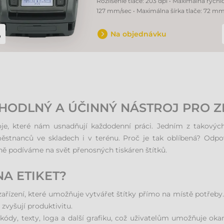
Rozlíšenie tlače: 203 dpi • Maximálna rýchlo
127 mm/sec • Maximálna šírka tlače: 72 m
Na objednávku
HODLNÝ A ÚČINNÝ NÁSTROJ PRO Z
oje, které nám usnadňují každodenní práci. Jedním z takových 
aměstnanců ve skladech i v terénu. Proč je tak oblíbená? Odpo
ně podíváme na svět přenosných tiskáren štítků.
A ETIKET?
zařízení, které umožňuje vytvářet štítky přímo na místě potřeby.
 zvyšují produktivitu.
kódy, texty, loga a další grafiku, což uživatelům umožňuje okam