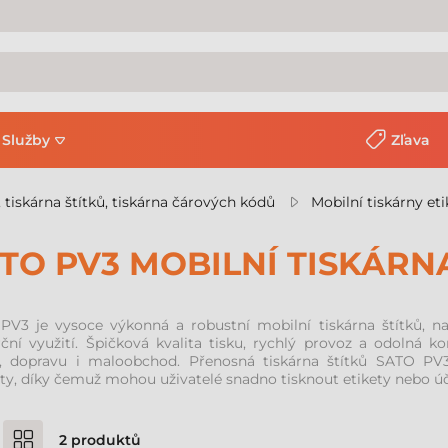
Služby
Zľava
, tiskárna štítků, tiskárna čárových kódů
Mobilní tiskárny eti
TO PV3 MOBILNÍ TISKÁRN
PV3 je vysoce výkonná a robustní mobilní tiskárna štítků, na
ní využití. Špičková kvalita tisku, rychlý provoz a odolná kon
y, dopravu i maloobchod. Přenosná tiskárna štítků SATO PV3
ty, díky čemuž mohou uživatelé snadno tisknout etikety nebo účt
2
produktů