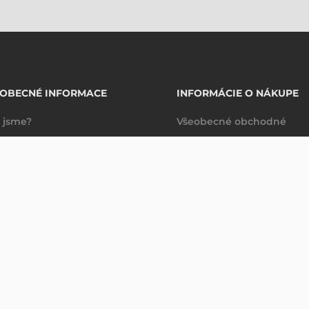
EOBECNÉ INFORMACE
INFORMÁCIE O NÁKUPE
 jsme?
Všeobecné obchodné
takty
podmienky
Dodacie a platobné
podmienky
Spravovanie údajov
Právne ujednanie