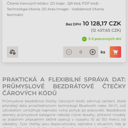
Čítanie čiarových kódov: 2D (napr.. QR kód, PDF kód) •
Technológia čítania: 2D Area Imager • Vzdialenosť čítania:
Normální
10 128,17 CZK
Bez DPH
(
12 457,65 CZK
)
3-5 pracovných dní
ks
PRAKTICKÁ A FLEXIBILNÍ SPRÁVA DAT:
PRŮMYSLOVÉ BEZDRÁTOVÉ ČTEČKY
ČÁROVÝCH KÓDŮ
Průmyslové bezdrátové čtečky čárových kódů zahrnují zařízení, která
přenášejí data prostřednictvím technologií Bluetooth nebo Wi-Fi, což
uživatelům umožňuje naprosto volný pohyb po pracovišti. Bezdrátové
skenery průmyslové kategorie nabízejí různé dosahy, přičemž modely
se stabilním připojením běžně operují v rozsahu 10 až 150 metrů od
základny. Tyto čtečky jsou doporučovány zejména v situacích, kdy je