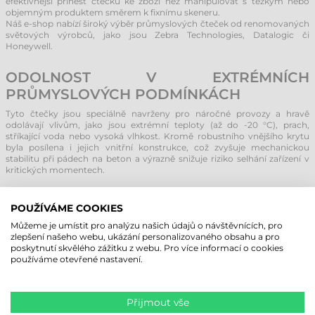
efektivnější přinést čtečku ke zboží než manipulovat s těžkým nebo
objemným produktem směrem k fixnímu skeneru.
Náš e-shop nabízí široký výběr průmyslových čteček od renomovaných
světových výrobců, jako jsou Zebra Technologies, Datalogic či
Honeywell.
ODOLNOST V EXTRÉMNÍCH
PRŮMYSLOVÝCH PODMÍNKÁCH
Tyto čtečky jsou speciálně navrženy pro náročné provozy a hravě
odolávají vlivům, jako jsou extrémní teploty (až do -20 °C), prach,
stříkající voda nebo vysoká vlhkost. Kromě robustního vnějšího krytu
byla posílena i jejich vnitřní konstrukce, což zvyšuje mechanickou
stabilitu při pádech na beton a výrazně snižuje riziko selhání zařízení v
kritických momentech.
PROČ ZVOLIT PRŮMYSLOVOU
POUŽÍVÁME COOKIES
BEZDRÁTOVOU ČTEČKU ČÁROVÝCH
Můžeme je umístit pro analýzu našich údajů o návštěvnících, pro
KÓDŮ?
zlepšení našeho webu, ukázání personalizovaného obsahu a pro
poskytnutí skvělého zážitku z webu. Pro více informací o cookies
Adaptace na moderní pracovní procesy:
Sortiment
používáme otevřené nastavení.
zahrnuje modely pro čtení 1D i 2D kódů. S jejich pomocí
lze snadno modernizovat procesy v logistice, skladech i
těžkém průmyslu.
Přijmout vše
Vynikající integrace:
Bezdrátové skenery lze snadno