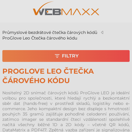
Průmyslové bezdrátové čtečka čárových kódů
ProGlove Leo Čtečka čárového kódu
FILTRY
PROGLOVE LEO ČTEČKA
ČÁROVÉHO KÓDU
Nositelný 2D snímač čárových kódů ProGlove LEO je ideální
volbou pro společnosti, které hledají rychlý a bezkontaktní
sběr dat (hands-free) v prostředí skladů, logistiky nebo e-
commerce. Jeho kompaktní design bez displeje s hmotností
pouhých 35 gramů zajišťuje pohodlné celodenní používání,
zatímco imager se standardní čtecí vzdáleností spolehlivě
načítá všechny běžné 1D a 2D kódy – včetně QR kódů,
DataMatrix a PDF417. Zpětná vazba zařízení je signalizována