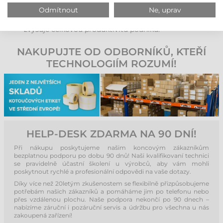
integrovat do většiny stávajících POS a ERP systémů
Odmítnout
Ne, uprav
bez nutnosti nákladných úprav. Tato nízkonákladová
integrace přispívá k optimalizaci pracovních toků a
zvyšuje celkovou produktivitu podniku.
NAKUPUJTE OD ODBORNÍKŮ, KTEŘÍ
TECHNOLOGIÍM ROZUMÍ!
HELP-DESK ZDARMA NA 90 DNÍ!
Při nákupu poskytujeme našim koncovým zákazníkům
bezplatnou podporu po dobu 90 dnů! Naši kvalifikovaní technici
se pravidelně účastní školení u výrobců, aby vám mohli
poskytnout rychlé a profesionální odpovědi na vaše dotazy.
Díky více než 20letým zkušenostem se flexibilně přizpůsobujeme
potřebám našich zákazníků a pomáháme jim po telefonu nebo
přes vzdálenou plochu. Naše podpora nekončí po 90 dnech –
nabízíme záruční i pozáruční servis a údržbu pro všechna u nás
zakoupená zařízení!