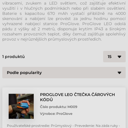
vibracemi, zvukem a LED světlem, což zajišťuje efektivní
využití i v hlučných podmínkách nebo při slabém osvětlení.
Baterie s kapacitou 670 mAh vystačí přibližně na 4000
skenování a nabíjení lze provést za jednu hodinu pomocí
vyhrazené nabíjecí stanice ProGlove. ProGlove LEO odolá
pádu z výšky až 2 metrů, disponuje krytím IP43 a širokým
rozsahem provozních teplot, díky čemuž zajišťuje spolehlivý
provoz v nejrůznějších průmyslových prostředích.
1
produktů
PROGLOVE LEO ČTEČKA ČÁROVÝCH
KÓDŮ
Číslo produktu:
M009
Výrobce:
ProGlove
Používateľské prostredie: Průmyslový • Prevedenie: Na záda ruky •