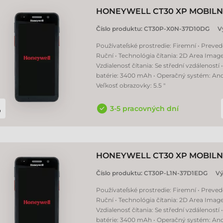
HONEYWELL CT30 XP MOBILN
Číslo produktu:
CT30P-X0N-37D10DG
V
Používateľské prostredie: Firemní • Preved
Ruční • Technológia čítania: 2D Area Image
Vzdialenosť čítania: Se střední vzdáleností 
batérie: 3400 mAh • Operačný systém: Andr
Veľkosť obrazovky: 5.5 "
3-5 pracovných dní
HONEYWELL CT30 XP MOBILN
Číslo produktu:
CT30P-L1N-37D1EDG
Vý
Používateľské prostredie: Firemní • Preved
Ruční • Technológia čítania: 2D Area Image
Vzdialenosť čítania: Se střední vzdáleností 
batérie: 3400 mAh • Operačný systém: Andr