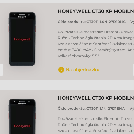
HONEYWELL CT30 XP MOBILN
Číslo produktu:
CT30P-L0N-27D10NG
V
Používateľské prostredie: Firemní • Preved
Ruční • Technológia čítania: 2D Area Image
Vzdialenosť čítania: Se střední vzdáleností 
batérie: 3400 mAh • Operačný systém: Andr
Veľkosť obrazovky: 5.5 "
Na objednávku
HONEYWELL CT30 XP MOBILN
Číslo produktu:
CT30P-L1N-27D1ENA
Vý
Používateľské prostredie: Firemní • Preved
Ruční • Technológia čítania: 2D Area Image
Vzdialenosť čítania: Se střední vzdáleností •