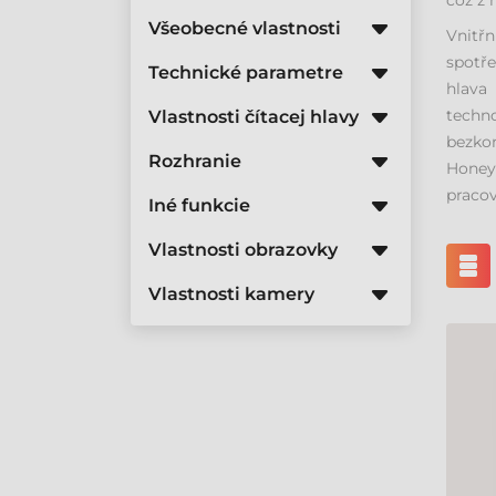
což z 
Všeobecné vlastnosti
Vnitř
spotře
Technické parametre
hlava
techno
Vlastnosti čítacej hlavy
bezko
Rozhranie
Honey
pracov
Iné funkcie
Vlastnosti obrazovky
Vlastnosti kamery