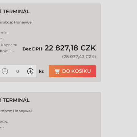
Í TERMINÁL
ýrobce:
Honeywell
enie:
r •
• Kapacita
22 827,18 CZK
Bez DPH
oid 11 •
(
28 077,43 CZK
)
DO KOŠÍKU
ks
Í TERMINÁL
robce:
Honeywell
enie:
r •