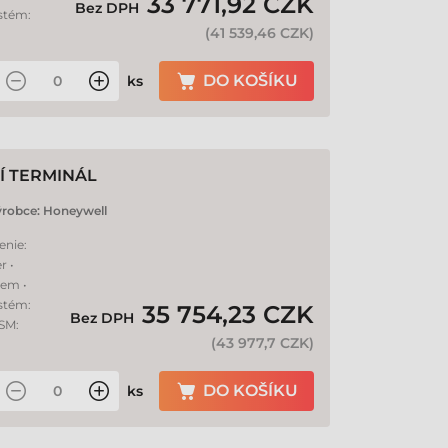
33 771,92 CZK
Bez DPH
stém:
(
41 539,46 CZK
)
DO KOŠÍKU
ks
Í TERMINÁL
ýrobce:
Honeywell
enie:
r •
hem •
stém:
35 754,23 CZK
Bez DPH
GSM:
(
43 977,7 CZK
)
DO KOŠÍKU
ks