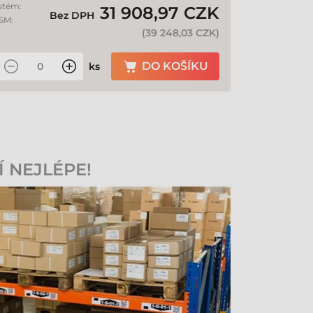
stém:
31 908,97 CZK
Bez DPH
GSM:
(
39 248,03 CZK
)
DO KOŠÍKU
ks
Í NEJLÉPE!