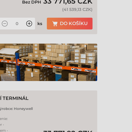
33 771,65 CZK
Bez DPH
(
41 539,13 CZK
)
DO KOŠÍKU
ks
Í TERMINÁL
ýrobce:
Honeywell
enie:
r •
hem •