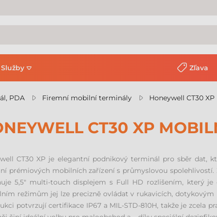
Služby
Zľava
ál, PDA
Firemní mobilní terminály
Honeywell CT30 XP 
NEYWELL CT30 XP MOBIL
ell CT30 XP je elegantní podnikový terminál pro sběr dat, kte
ní prémiových mobilních zařízení s průmyslovou spolehlivostí.
uje 5,5" multi-touch displejem s Full HD rozlišením, který je
lním režimům jej lze precizně ovládat v rukavicích, dotykov
ukci potvrzují certifikace IP67 a MIL-STD-810H, takže je zcela p