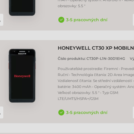
obrazovky: 5.5 "
3-5 pracovných dní
HONEYWELL CT30 XP MOBILN
Číslo produktu:
CT30P-L1N-30D1EHG
V
Používateľské prostredie: Firemní • Preved
Ruční • Technológia čítania: 2D Area Image
Vzdialenosť čítania: Se střední vzdáleností 
batérie: 3400 mAh • Operačný systém: Andr
Veľkosť obrazovky: 5.5 " • Typ GSM:
LTE/UMTS/HSPA+/GSM
3-5 pracovných dní