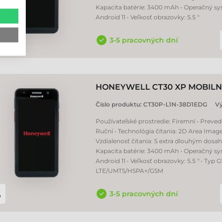
Kapacita batérie: 3400 mAh • Operačný sy
Android 11 • Veľkosť obrazovky: 5.5 "
3-5 pracovných dní
HONEYWELL CT30 XP MOBILN
Číslo produktu:
CT30P-L1N-38D1EDG
V
Používateľské prostredie: Firemní • Preved
Ruční • Technológia čítania: 2D Area Image
Vzdialenosť čítania: S extra dlouhým dosa
Kapacita batérie: 3400 mAh • Operačný sy
Android 11 • Veľkosť obrazovky: 5.5 " • Typ 
LTE/UMTS/HSPA+/GSM
3-5 pracovných dní