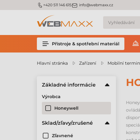
m_phone
m_email
+420 511 146 615
info@webmaxx.cz
Přístroje & spotřební materiál
Hlavní stránka
Zařízení
Mobilní termin
HO
Základné informácie
Výrobca
Honeyw
Honeywell
ovládá
dispon
Sklad/zľavy/zrušené
speciá
konstr
Zľavnené