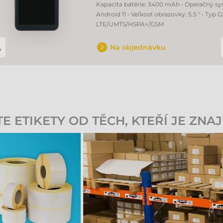
Kapacita batérie: 3400 mAh • Operačný sy
Android 11 • Veľkosť obrazovky: 5.5 " • Typ 
LTE/UMTS/HSPA+/GSM
Na objednávku
 ETIKETY OD TĚCH, KTEŘÍ JE ZNAJ