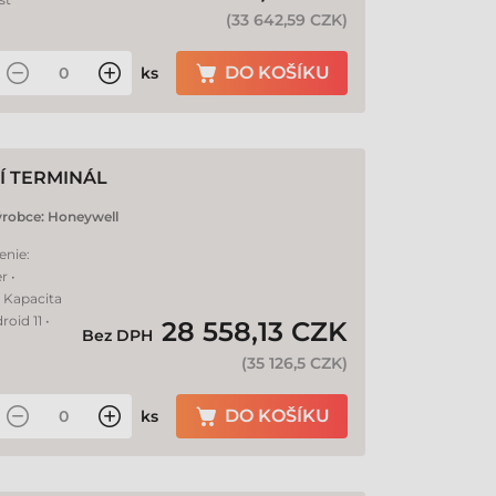
(
33 642,59 CZK
)
DO KOŠÍKU
ks
Í TERMINÁL
ýrobce:
Honeywell
enie:
r •
• Kapacita
oid 11 •
28 558,13 CZK
Bez DPH
(
35 126,5 CZK
)
DO KOŠÍKU
ks