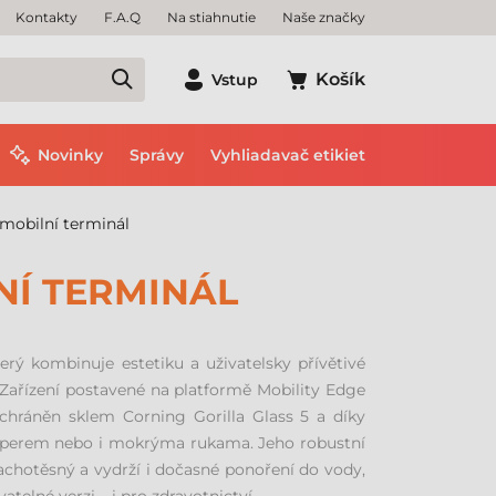
Kontakty
F.A.Q
Na stiahnutie
Naše značky
Košík
Vstup
Novinky
Správy
Vyhliadavač etikiet
mobilní terminál
NÍ TERMINÁL
rý kombinuje estetiku a uživatelsky přívětivé
 Zařízení postavené na platformě Mobility Edge
 chráněn sklem Corning Gorilla Glass 5 a díky
ým perem nebo i mokrýma rukama. Jeho robustní
rachotěsný a vydrží i dočasné ponoření do vody,