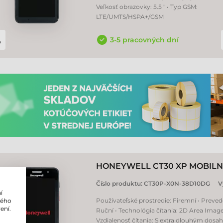
Veľkosť obrazovky: 5.5 " • Typ GSM:
LTE/UMTS/HSPA+/GSM
3-5 pracovných dní
HONEYWELL CT30 XP MOBILN
Číslo produktu:
CT30P-X0N-38D10DG
V
í
Používateľské prostredie: Firemní • Preved
lého
ení.
Ruční • Technológia čítania: 2D Area Image
Vzdialenosť čítania: S extra dlouhým dosa