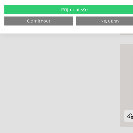
Přijmout vše
Odmítnout
Ne, uprav