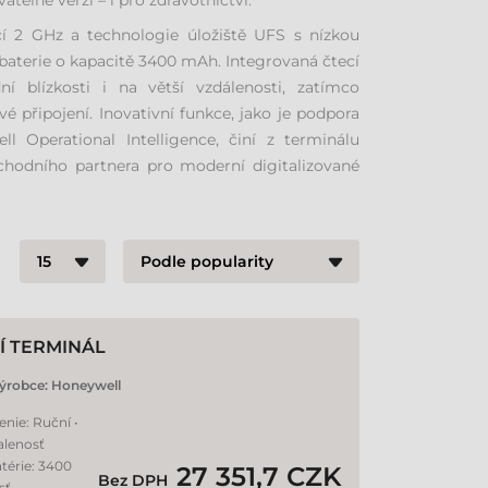
atelné verzi – i pro zdravotnictví.
í 2 GHz a technologie úložiště UFS s nízkou
baterie o kapacitě 3400 mAh. Integrovaná čtecí
í blízkosti i na větší vzdálenosti, zatímco
é připojení. Inovativní funkce, jako je podpora
 Operational Intelligence, činí z terminálu
hodního partnera pro moderní digitalizované
Í TERMINÁL
ýrobce:
Honeywell
enie: Ruční •
alenosť
atérie: 3400
27 351,7 CZK
Bez DPH
sť