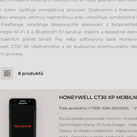
něj činí ideální volbu pro maloobchod a – díky speciální dezinfikov
ní výkon zajišťuje osmijádrový procesor Qualcomm s frekvenc
bou energie, zatímco nepřetržitou práci umožňuje vyměnitelná 
 FlexRange umožňuje bleskurychlé skenování z bezprostředn
logie Wi-Fi 6 a Bluetooth 5.1 zaručují stabilní a bezpečné datov
ntaktních plateb Smart Pay nebo softwarový balík Honeywell
well CT30 XP všestranného a do budoucna orientovaného obc
ní procesy.
8
produktů
HONEYWELL CT30 XP MOBILN
Číslo produktu:
CT30P-X0N-30D10HG
V
Používateľské prostredie: Firemní • Preved
Technológia čítania: 2D Area Imager • Vzdi
čítania: Se střední vzdáleností • Kapacita b
mAh • Operačný systém: Android 11 • Veľko