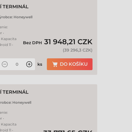
Í TERMINÁL
ýrobce:
Honeywell
enie:
r •
• Kapacita
31 948,21 CZK
Bez DPH
oid 11 •
(
39 296,3 CZK
)
DO KOŠÍKU
ks
Í TERMINÁL
robce:
Honeywell
enie:
r •
• Kapacita
oid 11 •