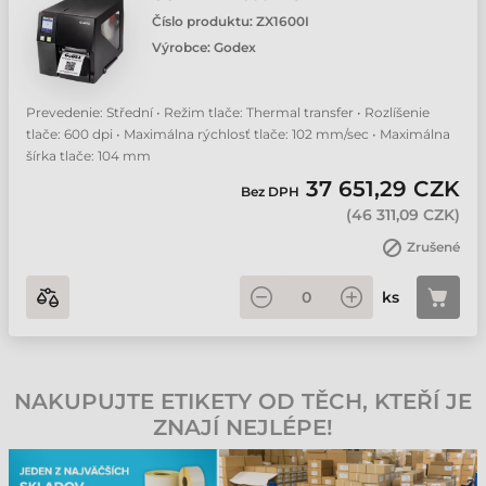
Číslo produktu:
ZX1600I
Výrobce:
Godex
Prevedenie: Střední • Režim tlače: Thermal transfer • Rozlíšenie
tlače: 600 dpi • Maximálna rýchlosť tlače: 102 mm/sec • Maximálna
šírka tlače: 104 mm
37 651,29 CZK
Bez DPH
(
46 311,09 CZK
)
Zrušené
ks
NAKUPUJTE ETIKETY OD TĚCH, KTEŘÍ JE
ZNAJÍ NEJLÉPE!