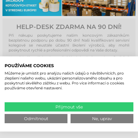
HELP-DESK ZDARMA NA 90 DNÍ!
Při nákupu poskytujeme našim koncovým zákazníkům
bezplatnou podporu po dobu 90 dní! Naši kvalifikovaní servisní
kolegové se neustále účastní školení výrobců, aby mohli
poskytnout rychlé a profesionální odpovědi na Vaše dotazy.
Na základě našich více než 20letých zkušeností se flexibilně
přizpůsobujeme potřebám našich zákazníků a pomáháme jim po
POUŽÍVÁME COOKIES
telefonu nebo přes vzdálenou plochu. Naše společnost nenechá
své zákazníky bez podpory ani po uplynutí 90 dní! V rámci našich
Můžeme je umístit pro analýzu našich údajů o návštěvnících, pro
služeb provádíme servis a údržbu pro u nás zakoupené tiskárny
zlepšení našeho webu, ukázání personalizovaného obsahu a pro
etiket během záruční i pozáruční doby!
poskytnutí skvělého zážitku z webu. Pro více informací o cookies
používáme otevřené nastavení.
Přijmout vše
Odmítnout
Ne, uprav