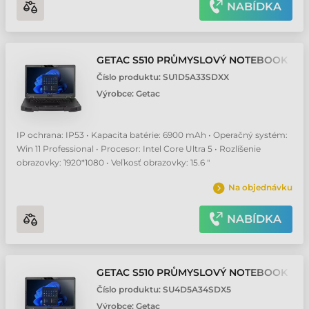
NABÍDKA
GETAC S510 PRŮMYSLOVÝ NOTEBOOK
Číslo produktu:
SU1D5A33SDXX
Výrobce:
Getac
IP ochrana: IP53 • Kapacita batérie: 6900 mAh • Operačný systém:
Win 11 Professional • Procesor: Intel Core Ultra 5 • Rozlíšenie
obrazovky: 1920*1080 • Veľkosť obrazovky: 15.6 "
Na objednávku
NABÍDKA
GETAC S510 PRŮMYSLOVÝ NOTEBOOK
Číslo produktu:
SU4D5A34SDX5
Výrobce:
Getac