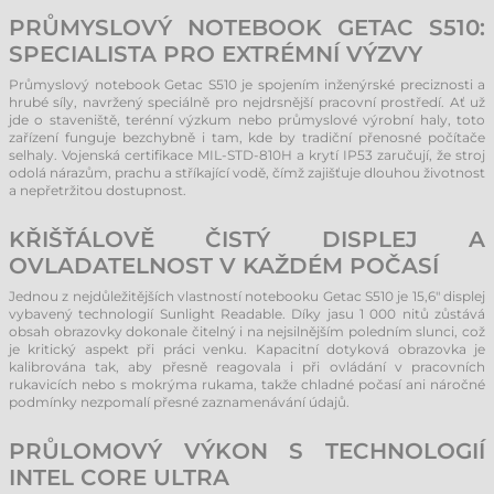
PRŮMYSLOVÝ NOTEBOOK GETAC S510:
SPECIALISTA PRO EXTRÉMNÍ VÝZVY
Průmyslový notebook Getac S510 je spojením inženýrské preciznosti a
hrubé síly, navržený speciálně pro nejdrsnější pracovní prostředí. Ať už
jde o staveniště, terénní výzkum nebo průmyslové výrobní haly, toto
zařízení funguje bezchybně i tam, kde by tradiční přenosné počítače
selhaly. Vojenská certifikace MIL-STD-810H a krytí IP53 zaručují, že stroj
odolá nárazům, prachu a stříkající vodě, čímž zajišťuje dlouhou životnost
a nepřetržitou dostupnost.
KŘIŠŤÁLOVĚ ČISTÝ DISPLEJ A
OVLADATELNOST V KAŽDÉM POČASÍ
Jednou z nejdůležitějších vlastností notebooku Getac S510 je 15,6" displej
vybavený technologií Sunlight Readable. Díky jasu 1 000 nitů zůstává
obsah obrazovky dokonale čitelný i na nejsilnějším poledním slunci, což
je kritický aspekt při práci venku. Kapacitní dotyková obrazovka je
kalibrována tak, aby přesně reagovala i při ovládání v pracovních
rukavicích nebo s mokrýma rukama, takže chladné počasí ani náročné
podmínky nezpomalí přesné zaznamenávání údajů.
PRŮLOMOVÝ VÝKON S TECHNOLOGIÍ
INTEL CORE ULTRA