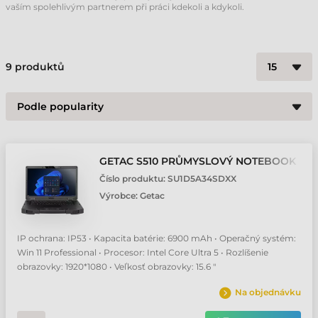
vaším spolehlivým partnerem při práci kdekoli a kdykoli.
9
produktů
GETAC S510 PRŮMYSLOVÝ NOTEBOOK
Číslo produktu:
SU1D5A34SDXX
Výrobce:
Getac
IP ochrana: IP53 • Kapacita batérie: 6900 mAh • Operačný systém:
Win 11 Professional • Procesor: Intel Core Ultra 5 • Rozlíšenie
obrazovky: 1920*1080 • Veľkosť obrazovky: 15.6 "
Na objednávku