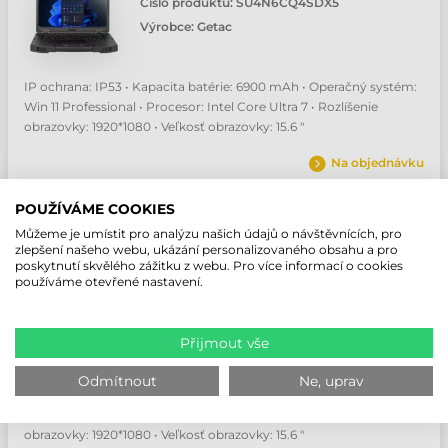
Číslo produktu:
SU4N6CQ4SDX5
Výrobce:
Getac
IP ochrana: IP53 • Kapacita batérie: 6900 mAh • Operačný systém:
Win 11 Professional • Procesor: Intel Core Ultra 7 • Rozlíšenie
obrazovky: 1920*1080 • Veľkosť obrazovky: 15.6 "
Na objednávku
NABÍDKA
POUŽÍVÁME COOKIES
Můžeme je umístit pro analýzu našich údajů o návštěvnících, pro
zlepšení našeho webu, ukázání personalizovaného obsahu a pro
poskytnutí skvělého zážitku z webu. Pro více informací o cookies
používáme otevřené nastavení.
GETAC S510 PRŮMYSLOVÝ NOTEBOOK
Číslo produktu:
SU4N6CQ3SDX5
Výrobce:
Getac
Přijmout vše
Odmítnout
Ne, uprav
IP ochrana: IP53 • Kapacita batérie: 6900 mAh • Operačný systém:
Win 11 Professional • Procesor: Intel Core Ultra 7 • Rozlíšenie
obrazovky: 1920*1080 • Veľkosť obrazovky: 15.6 "