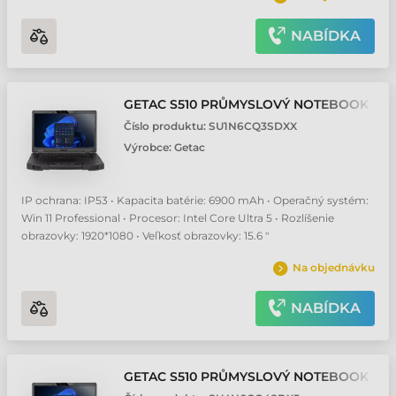
NABÍDKA
GETAC S510 PRŮMYSLOVÝ NOTEBOOK
Číslo produktu:
SU1N6CQ3SDXX
Výrobce:
Getac
IP ochrana: IP53 • Kapacita batérie: 6900 mAh • Operačný systém:
Win 11 Professional • Procesor: Intel Core Ultra 5 • Rozlíšenie
obrazovky: 1920*1080 • Veľkosť obrazovky: 15.6 "
Na objednávku
NABÍDKA
GETAC S510 PRŮMYSLOVÝ NOTEBOOK