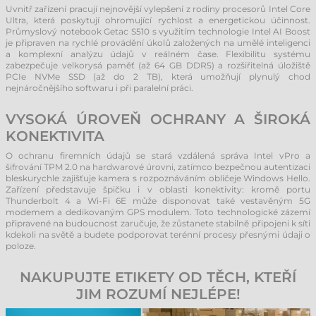
Uvnitř zařízení pracují nejnovější vylepšení z rodiny procesorů Intel Core
Ultra, která poskytují ohromující rychlost a energetickou účinnost.
Průmyslový notebook Getac S510 s využitím technologie Intel AI Boost
je připraven na rychlé provádění úkolů založených na umělé inteligenci
a komplexní analýzu údajů v reálném čase. Flexibilitu systému
zabezpečuje velkorysá paměť (až 64 GB DDR5) a rozšiřitelná úložiště
PCIe NVMe SSD (až do 2 TB), která umožňují plynulý chod
nejnáročnějšího softwaru i při paralelní práci.
VYSOKÁ ÚROVEŇ OCHRANY A ŠIROKÁ
KONEKTIVITA
O ochranu firemních údajů se stará vzdálená správa Intel vPro a
šifrování TPM 2.0 na hardwarové úrovni, zatímco bezpečnou autentizaci
bleskurychle zajišťuje kamera s rozpoznáváním obličeje Windows Hello.
Zařízení představuje špičku i v oblasti konektivity: kromě portu
Thunderbolt 4 a Wi-Fi 6E může disponovat také vestavěným 5G
modemem a dedikovaným GPS modulem. Toto technologické zázemí
připravené na budoucnost zaručuje, že zůstanete stabilně připojeni k síti
kdekoli na světě a budete podporovat terénní procesy přesnými údaji o
poloze.
NAKUPUJTE ETIKETY OD TĚCH, KTEŘÍ
JIM ROZUMÍ NEJLÉPE!