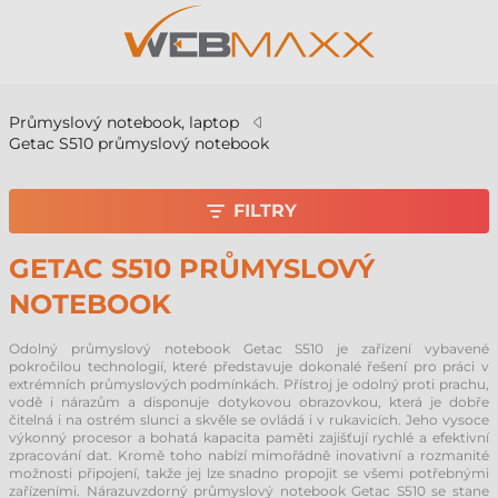
Průmyslový notebook, laptop
Getac S510 průmyslový notebook
FILTRY
GETAC S510 PRŮMYSLOVÝ
NOTEBOOK
Odolný průmyslový notebook Getac S510 je zařízení vybavené
pokročilou technologií, které představuje dokonalé řešení pro práci v
extrémních průmyslových podmínkách. Přístroj je odolný proti prachu,
vodě i nárazům a disponuje dotykovou obrazovkou, která je dobře
čitelná i na ostrém slunci a skvěle se ovládá i v rukavicích. Jeho vysoce
výkonný procesor a bohatá kapacita paměti zajišťují rychlé a efektivní
zpracování dat. Kromě toho nabízí mimořádně inovativní a rozmanité
možnosti připojení, takže jej lze snadno propojit se všemi potřebnými
zařízeními. Nárazuvzdorný průmyslový notebook Getac S510 se stane