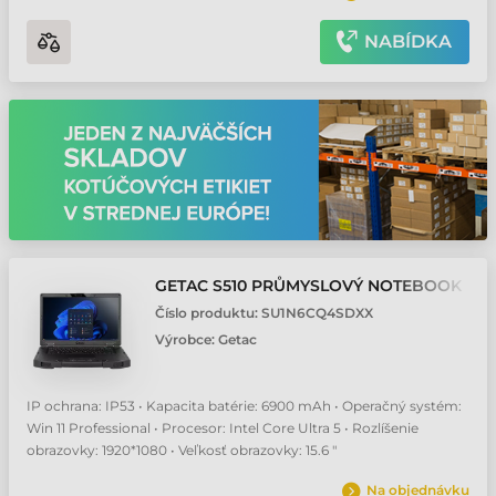
NABÍDKA
GETAC S510 PRŮMYSLOVÝ NOTEBOOK
Číslo produktu:
SU1N6CQ4SDXX
Výrobce:
Getac
IP ochrana: IP53 • Kapacita batérie: 6900 mAh • Operačný systém:
Win 11 Professional • Procesor: Intel Core Ultra 5 • Rozlíšenie
obrazovky: 1920*1080 • Veľkosť obrazovky: 15.6 "
Na objednávku