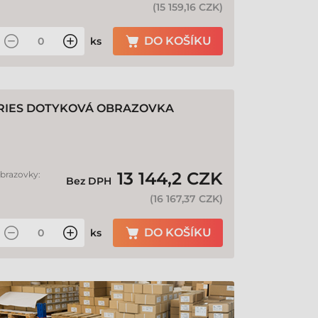
(
15 159,16 CZK
)
DO KOŠÍKU
ks
ERIES DOTYKOVÁ OBRAZOVKA
13 144,2 CZK
obrazovky:
Bez DPH
(
16 167,37 CZK
)
DO KOŠÍKU
ks