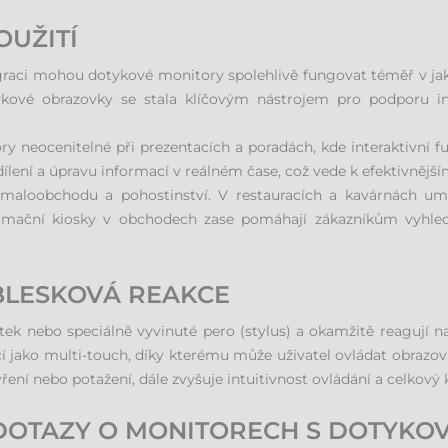
OUŽITÍ
egraci mohou dotykové monitory spolehlivě fungovat téměř v jak
kové obrazovky se stala klíčovým nástrojem pro podporu int
y neocenitelné při prezentacích a poradách, kde interaktivní
ílení a úpravu informací v reálném čase, což vede k efektivnějš
 v maloobchodu a pohostinství. V restauracích a kavárnách 
nformační kiosky v obchodech zase pomáhají zákazníkům vyhle
 BLESKOVÁ REAKCE
ek nebo speciálně vyvinuté pero (stylus) a okamžitě reagují na 
í jako multi-touch, díky kterému může uživatel ovládat obrazov
ření nebo potažení, dále zvyšuje intuitivnost ovládání a celkový 
DOTAZY O MONITORECH S DOTYK