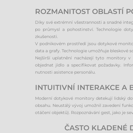
ROZMANITOST OBLASTÍ P
Díky své extrémní všestrannosti a snadné int
po průmysl a pohostinství. Technologie doty
zkušenosti.
V podnikovém prostředí jsou dotykové monitor
data a grafy. Technologie umožňuje bleskové sd
Nejširší uplatnění nacházejí tyto monitory
objednat jídlo a specifikovat požadavky. I
nutnosti asistence personálu.
INTUITIVNÍ INTERAKCE A
Moderní dotykové monitory detekují lidský dot
obsahu. Neustálý vývoj umožnil zavedení funkc
otáčení objektů). Rozpoznávání gest, jako je sev
ČASTO KLADENÉ 