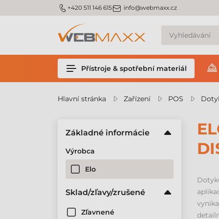
m_phone
m_email
+420 511 146 615
info@webmaxx.cz
Přístroje & spotřební materiál
Hlavní stránka
Zařízení
POS
Doty
EL
Základné informácie
DI
Výrobca
Elo
Dotyk
aplik
Sklad/zľavy/zrušené
vynik
Zľavnené
detail