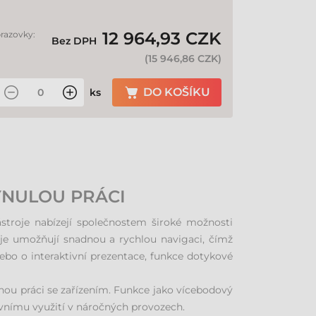
12 964,93 CZK
brazovky:
Bez DPH
(
15 946,86 CZK
)
DO KOŠÍKU
ks
YNULOU PRÁCI
stroje nabízejí společnostem široké možnosti
leje umožňují snadnou a rychlou navigaci, čímž
bo o interaktivní prezentace, funkce dotykové
enou práci se zařízením. Funkce jako vícebodový
tivnímu využití v náročných provozech.