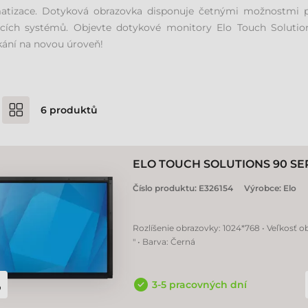
atizace. Dotyková obrazovka disponuje četnými možnostmi přip
jících systémů. Objevte dotykové monitory Elo Touch Solutio
ání na novou úroveň!
6
produktů
ELO TOUCH SOLUTIONS 90 S
Číslo produktu:
E326154
Výrobce:
Elo
Rozlíšenie obrazovky: 1024*768 • Veľkosť o
" • Barva: Černá
3-5 pracovných dní