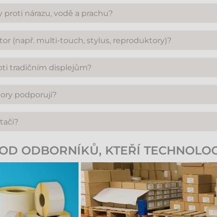
 proti nárazu, vodě a prachu?
né kancelářské použití existují standardní modely s nižší ochra
or (např. multi-touch, stylus, reproduktory)?
ísné normy krytí (např. IP65) a jsou vysoce odolné vůči mechani
touch pro ovládání více prsty, kompatibilitu se stylusem pro p
ti tradičním displejům?
nference. Některé modely mají dokonce integrovaný operační 
čítači.
. Práce s obsahem je rychlejší, navigace přirozenější a v mnoha
ory podporují?
etří místo i čas.
í se systémy Windows (10, 11), Android, Linux a u vybraných
tači?
ímco u Linuxu a macOS může být v některých případech nutná ins
layPort nebo USB-C. Pro fungování samotné dotykové vrstvy j
OD ODBORNÍKŮ, KTEŘÍ TECHNOLOG
rd USB-C, který přenáší obraz i dotyková data jedním kabelem.