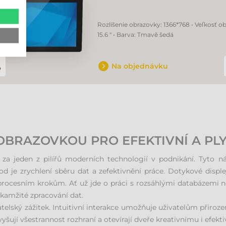
Rozlíšenie obrazovky: 1366*768 • Veľkosť o
15.6 " • Barva: Tmavě šedá
Na objednávku
BRAZOVKOU PRO EFEKTIVNÍ A PL
 jeden z pilířů moderních technologií v podnikání. Tyto ná
od je zrychlení sběru dat a zefektivnění práce. Dotykové disp
procesním krokům. Ať už jde o práci s rozsáhlými databázemi ne
okamžité zpracování dat.
telský zážitek. Intuitivní interakce umožňuje uživatelům přiroz
yšují všestrannost rozhraní a otevírají dveře kreativnímu i efek