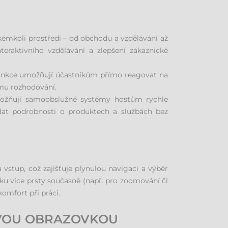
émkoli prostředí – od obchodu a vzdělávání až
eraktivního vzdělávání a zlepšení zákaznické
 funkce umožňují účastníkům přímo reagovat na
ímu rozhodování.
umožňují samoobslužné systémy hostům rychle
dat podrobnosti o produktech a službách bez
vstup, což zajišťuje plynulou navigaci a výběr
ku více prsty současně (např. pro zoomování či
komfort při práci.
OVOU OBRAZOVKOU