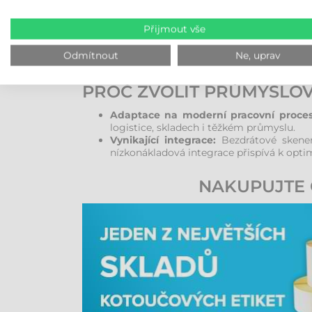
Tyto čtečky jsou speciálně navrženy pro náročné
Přijmout vše
vlhkost. Kromě robustního vnějšího krytu byla 
riziko selhání zařízení v kritických momentech.
Odmítnout
Ne, uprav
PROČ ZVOLIT PRŮMYSLO
Adaptace na moderní pracovní proces
logistice, skladech i těžkém průmyslu.
Vynikající integrace:
Bezdrátové skener
nízkonákladová integrace přispívá k opti
NAKUPUJTE 