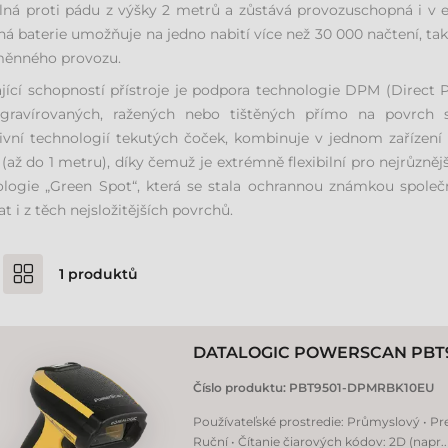
lná proti pádu z výšky 2 metrů a zůstává provozuschopná i v 
á baterie umožňuje na jedno nabití více než 30 000 načtení, tak
měnného provozu.
jící schopností přístroje je podpora technologie DPM (Direct 
gravírovaných, ražených nebo tištěných přímo na povrch s
ivní technologií tekutých čoček, kombinuje v jednom zařízen
(až do 1 metru), díky čemuž je extrémně flexibilní pro nejrůzně
logie „Green Spot“, která se stala ochrannou známkou společn
at i z těch nejsložitějších povrchů.
1
produktů
DATALOGIC POWERSCAN PBT
Číslo produktu:
PBT9501-DPMRBK10EU
Používateľské prostredie: Průmyslový • Pr
Ruční • Čítanie čiarových kódov: 2D (napr.