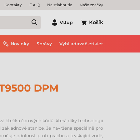
Kontakty
F.A.Q
Na stiahnutie
Naše značky
Košík
Vstup
Novinky
Správy
Vyhliadavač etikiet
T9500 DPM
čtečka čárových kódů, která díky technologii
základnové stanice. Je navržena speciálně pro
učuje odolnost proti prachu a tryskající vodě,