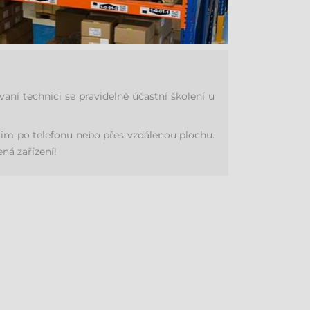
í technici se pravidelně účastní školení u
im po telefonu nebo přes vzdálenou plochu.
ná zařízení!