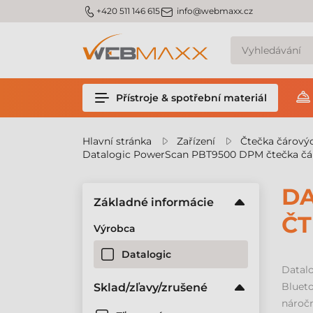
m_phone
m_email
+420 511 146 615
info@webmaxx.cz
Přístroje & spotřební materiál
Hlavní stránka
Zařízení
Čtečka čárový
Datalogic PowerScan PBT9500 DPM čtečka čá
DA
Základné informácie
ČT
Výrobca
Datalogic
Datal
Blueto
Sklad/zľavy/zrušené
náročn