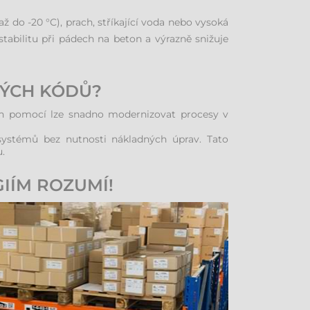
ž do -20 °C), prach, stříkající voda nebo vysoká
stabilitu při pádech na beton a výrazně snižuje
VÝCH KÓDŮ?
ch pomocí lze snadno modernizovat procesy v
systémů bez nutnosti nákladných úprav. Tato
.
IÍM ROZUMÍ!