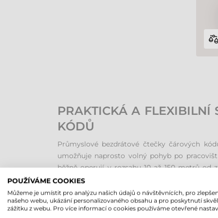
PRAKTICKÁ A FLEXIBILN
KÓDŮ
Průmyslové bezdrátové čtečky čárových kódů 
umožňuje naprosto volný pohyb po pracovišti
běžně operují v rozsahu 10 až 150 metrů od z
manipulovat s těžkým nebo objemným produk
POUŽÍVÁME COOKIES
Náš e-shop nabízí široký výběr průmyslových č
Můžeme je umístit pro analýzu našich údajů o návštěvnících, pro zlepšen
našeho webu, ukázání personalizovaného obsahu a pro poskytnutí skvě
zážitku z webu. Pro více informací o cookies používáme otevřené nastav
ODOLNOST V EXTRÉMNÍC