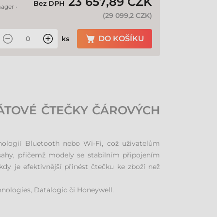
23 657,89 CZK
Bez DPH
ager •
(
29 099,2 CZK
)
DO KOŠÍKU
ks
RÁTOVÉ ČTEČKY ČÁROVÝCH
nologií Bluetooth nebo Wi-Fi, což uživatelům
sahy, přičemž modely se stabilním připojením
y je efektivnější přinést čtečku ke zboží než
nologies, Datalogic či Honeywell.