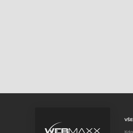
VŠ
Kdo