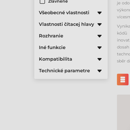
Zľavnené
je odo
výkonn
Všeobecné vlastnosti
víces
Vlastnosti čítacej hlavy
Vynika
kódů 
Rozhranie
inovat
dosah 
Iné funkcie
techno
Kompatibilita
sběr d
Technické parametre