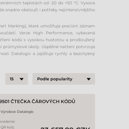
extrémních teplotách od -20 do +50 °C. Vysoce
že snadno obslouží i potřeby nejintenzivnějšího
Part Marking), která umožňuje precizní záznam
oučástí. Verze High Performance, vybavená
í čtení kódů s vysokou hustotou a prodloužený
jší průmyslové úkoly. Úspěšné načtení potvrzuje
osti Datalogic a zajišťuje rychlý a bezchybný
9501 ČTEČKA ČÁROVÝCH KÓDŮ
Výrobce:
Datalogic
evedenie:
. QR kód,