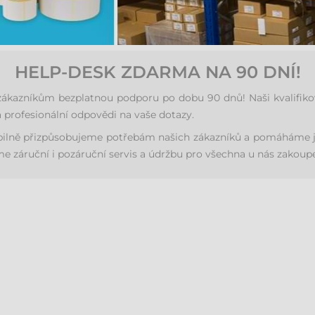
HELP-DESK ZDARMA NA 90 DNÍ!
azníkům bezplatnou podporu po dobu 90 dnů! Naši kvalifikovan
 profesionální odpovědi na vaše dotazy.
ibilně přizpůsobujeme potřebám našich zákazníků a pomáháme j
 záruční i pozáruční servis a údržbu pro všechna u nás zakoupe