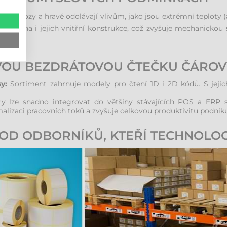
 provozy a hravě odolávají vlivům, jako jsou extrémní teploty (a
posílena i jejich vnitřní konstrukce, což zvyšuje mechanickou 
VOU BEZDRÁTOVOU ČTEČKU ČÁRO
y:
Sortiment zahrnuje modely pro čtení 1D i 2D kódů. S jeji
y lze snadno integrovat do většiny stávajících POS a ERP 
malizaci pracovních toků a zvyšuje celkovou produktivitu podniku
OD ODBORNÍKŮ, KTEŘÍ TECHNOLOG