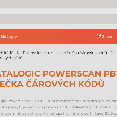
Služby
Zľava
ch kódů
Průmyslové bezdrátové čtečka čárových kódů
rových kódů
TALOGIC POWERSCAN PB
EČKA ČÁROVÝCH KÓDŮ
ogic PowerScan PBT9501 DPM je mimořádně robustní průmyslová 
oth poskytuje svobodu pohybu až do vzdálenosti 100 metrů od 
é podmínky, například k montážním linkám: certifikace IP65 zar