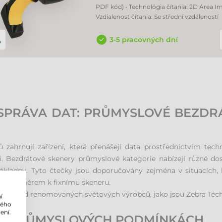
PDF kód) • Technológia čítania: 2D Area Im
Vzdialenosť čítania: Se střední vzdáleností
3-5 pracovných dní
Í SPRÁVA DAT: PRŮMYSLOVÉ BEZD
zahrnují zařízení, která přenášejí data prostřednictvím tech
. Bezdrátové skenery průmyslové kategorie nabízejí různé do
ákladny. Tyto čtečky jsou doporučovány zejména v situacích, kd
tem směrem k fixnímu skeneru.
teček od renomovaných světových výrobců, jako jsou Zebra Tech
í
lého
ení.
H PRŮMYSLOVÝCH PODMÍNKÁCH