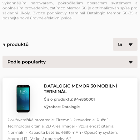
výkonnějším hardwarem, pokročilejším operačním systémem a
odolnějším provedením, zatímco Memor 30 je optimalizován spíše pro
základní úkoly. Zvolte podnikový terminál Datalogic Memor 30-35 a
poznejte nové úrovně efektivní práce!
4
produktů
DATALOGIC MEMOR 30 MOBILNÍ
TERMINÁL
Číslo produktu:
944850001
Výrobce:
Datalogic
Používateľské prostredie: Firemní • Prevedenie: Ruční •
Technológia čítania: 2D Area Imager • Vzdialenosť čítania:
Normální • Kapacita batérie: 4680 mAh • Operačný systém:
Android 13 • Veľkosť obrazovky: 6 "