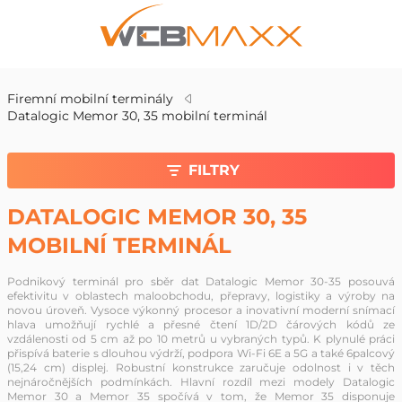
Firemní mobilní terminály
Datalogic Memor 30, 35 mobilní terminál
FILTRY
DATALOGIC MEMOR 30, 35
MOBILNÍ TERMINÁL
Podnikový terminál pro sběr dat Datalogic Memor 30-35 posouvá
efektivitu v oblastech maloobchodu, přepravy, logistiky a výroby na
novou úroveň. Vysoce výkonný procesor a inovativní moderní snímací
hlava umožňují rychlé a přesné čtení 1D/2D čárových kódů ze
vzdálenosti od 5 cm až po 10 metrů u vybraných typů. K plynulé práci
přispívá baterie s dlouhou výdrží, podpora Wi-Fi 6E a 5G a také 6palcový
(15,24 cm) displej. Robustní konstrukce zaručuje odolnost i v těch
nejnáročnějších podmínkách. Hlavní rozdíl mezi modely Datalogic
Memor 30 a Memor 35 spočívá v tom, že Memor 35 disponuje