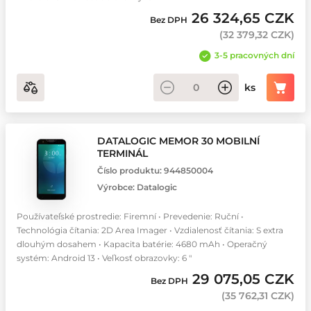
26 324,65 CZK
Bez DPH
(
32 379,32 CZK
)
3-5 pracovných dní
ks
DATALOGIC MEMOR 30 MOBILNÍ
TERMINÁL
Číslo produktu:
944850004
Výrobce:
Datalogic
Používateľské prostredie: Firemní • Prevedenie: Ruční •
Technológia čítania: 2D Area Imager • Vzdialenosť čítania: S extra
dlouhým dosahem • Kapacita batérie: 4680 mAh • Operačný
systém: Android 13 • Veľkosť obrazovky: 6 "
29 075,05 CZK
Bez DPH
(
35 762,31 CZK
)