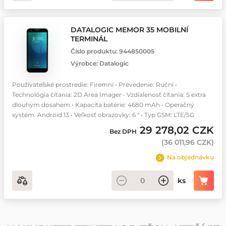
DATALOGIC MEMOR 35 MOBILNÍ
TERMINÁL
Číslo produktu:
944850005
Výrobce:
Datalogic
Používateľské prostredie: Firemní • Prevedenie: Ruční •
Technológia čítania: 2D Area Imager • Vzdialenosť čítania: S extra
dlouhým dosahem • Kapacita batérie: 4680 mAh • Operačný
systém: Android 13 • Veľkosť obrazovky: 6 " • Typ GSM: LTE/5G
29 278,02 CZK
Bez DPH
(
36 011,96 CZK
)
Na objednávku
ks