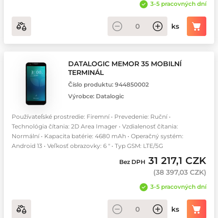
3-5 pracovných dní
ks
DATALOGIC MEMOR 35 MOBILNÍ
TERMINÁL
Číslo produktu:
944850002
Výrobce:
Datalogic
Používateľské prostredie: Firemní • Prevedenie: Ruční •
Technológia čítania: 2D Area Imager • Vzdialenosť čítania:
Normální • Kapacita batérie: 4680 mAh • Operačný systém:
Android 13 • Veľkosť obrazovky: 6 " • Typ GSM: LTE/5G
31 217,1 CZK
Bez DPH
(
38 397,03 CZK
)
3-5 pracovných dní
ks