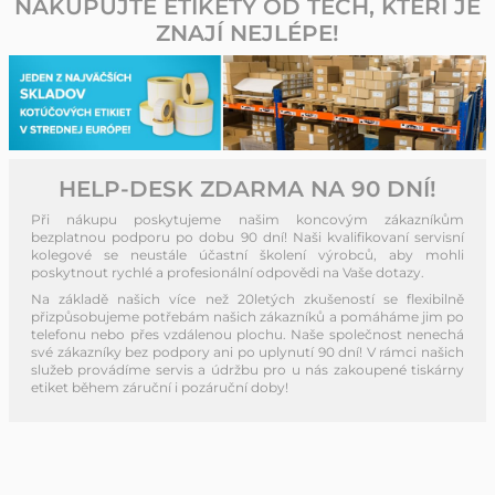
NAKUPUJTE ETIKETY OD TĚCH, KTEŘÍ JE
ZNAJÍ NEJLÉPE!
HELP-DESK ZDARMA NA 90 DNÍ!
Při nákupu poskytujeme našim koncovým zákazníkům
bezplatnou podporu po dobu 90 dní! Naši kvalifikovaní servisní
kolegové se neustále účastní školení výrobců, aby mohli
poskytnout rychlé a profesionální odpovědi na Vaše dotazy.
Na základě našich více než 20letých zkušeností se flexibilně
přizpůsobujeme potřebám našich zákazníků a pomáháme jim po
telefonu nebo přes vzdálenou plochu. Naše společnost nenechá
své zákazníky bez podpory ani po uplynutí 90 dní! V rámci našich
služeb provádíme servis a údržbu pro u nás zakoupené tiskárny
etiket během záruční i pozáruční doby!