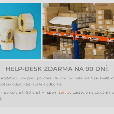
HELP-DESK ZDARMA NA 90 DNÍ!
zplatnou podporu po dobu 90 dnů od nákupu! Naši kvalifikova
dotazy odpovídat rychle a odborně.
ani po uplynutí 90 dnů! V našem
servisu
zajišťujeme záruční i 
).