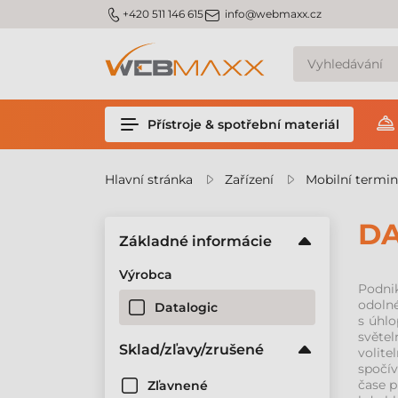
m_phone
m_email
+420 511 146 615
info@webmaxx.cz
Přístroje & spotřební materiál
Hlavní stránka
Zařízení
Mobilní termin
DA
Základné informácie
Výrobca
Podni
odolné
Datalogic
s úhlo
světel
Sklad/zľavy/zrušené
volite
spočív
čase p
Zľavnené