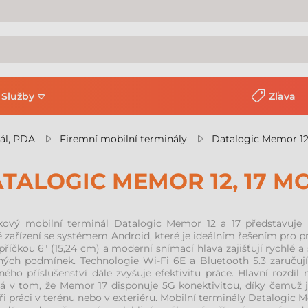
Služby
Zľava
ál, PDA
Firemní mobilní terminály
Datalogic Memor 12,
TALOGIC MEMOR 12, 17 M
kový mobilní terminál Datalogic Memor 12 a 17 představuje
 zařízení se systémem Android, které je ideálním řešením pro prá
příčkou 6" (15,24 cm) a moderní snímací hlava zajišťují rychlé a
ných podmínek. Technologie Wi-Fi 6E a Bluetooth 5.3 zaručují s
lného příslušenství dále zvyšuje efektivitu práce. Hlavní roz
á v tom, že Memor 17 disponuje 5G konektivitou, díky čemuž j
ři práci v terénu nebo v exteriéru. Mobilní terminály Datalogic M