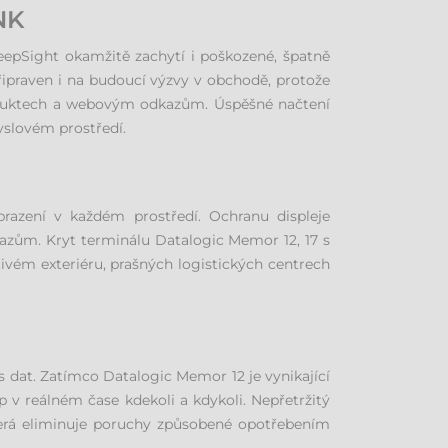
NK
DeepSight okamžitě zachytí i poškozené, špatně
připraven i na budoucí výzvy v obchodě, protože
roduktech a webovým odkazům. Úspěšné načtení
yslovém prostředí.
obrazení v každém prostředí. Ochranu displeje
razům. Kryt terminálu Datalogic Memor 12, 17 s
tivém exteriéru, prašných logistických centrech
s dat. Zatímco Datalogic Memor 12 je vynikající
v reálném čase kdekoli a kdykoli. Nepřetržitý
terá eliminuje poruchy způsobené opotřebením