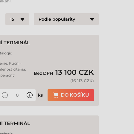
ikání.
Í TERMINÁL
talogic
enie: Ruční •
lenosť čítania:
13 100 CZK
Bez DPH
Operačný
(
16 113 CZK
)
DO KOŠÍKU
ks
Í TERMINÁL
talogic