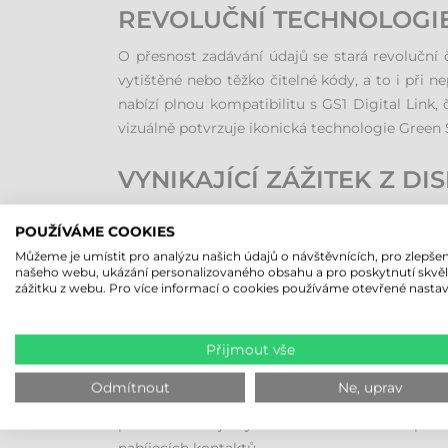
REVOLUČNÍ TECHNOLOGIE 
O přesnost zadávání údajů se stará revoluční 
vytištěné nebo těžko čitelné kódy, a to i při 
nabízí plnou kompatibilitu s GS1 Digital Li
vizuálně potvrzuje ikonická technologie Green
VYNIKAJÍCÍ ZÁŽITEK Z D
Profesionální práci podporuje 6palcový displ
POUŽÍVÁME COOKIES
zabezpečuje špičkové sklo Corning Gorilla Gla
Můžeme je umístit pro analýzu našich údajů o návštěvnících, pro zlepšen
certifikací IP65 a IP67 poskytuje úplnou ochra
našeho webu, ukázání personalizovaného obsahu a pro poskytnutí skvě
nebo sterilních zdravotnických zařízeních.
zážitku z webu. Pro více informací o cookies používáme otevřené nastav
STABILNÍ DATOVÉ PŘIPOJ
Přijmout vše
V oblasti konektivity využívá tato série nejmo
Odmítnout
Ne, uprav
volbou pro vnitřní úkoly, model Datalogic Me
provoz zaručuje vyměnitelná baterie s kapac