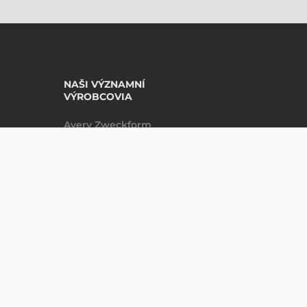
NAŠI VÝZNAMNÍ
VÝROBCOVIA
Avery Zweckform
Datalogic
Epson
Godex
Tezeko
Zebra