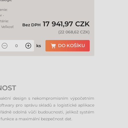
enie:
r •
térie:
17 941,97 CZK
Bez DPH
 Veľkosť
(
22 068,62 CZK
)
DO KOŠÍKU
ks
NOST
ompaktní design s nekompromisním výpočetním
twary pro správu skladů a logistické aplikace
ořádně odolná vůči budoucnosti, jelikož systém
ší funkce a maximální bezpečnost dat.