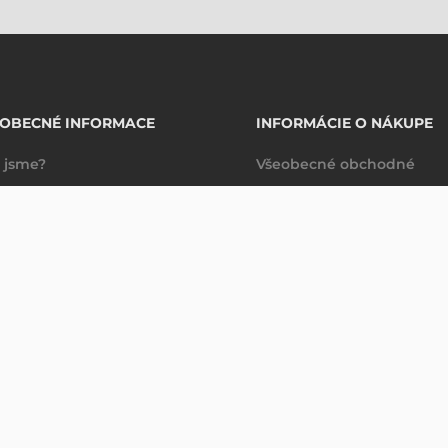
EOBECNÉ INFORMACE
INFORMÁCIE O NÁKUPE
 jsme?
Všeobecné obchodné
takty
podmienky
Dodacie a platobné
podmienky
Spravovanie údajov
Právne ujednanie