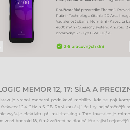
Používateľské prostredie: Firemní • Preved
Ruční • Technológia čítania: 2D Area Image
Vzdialenosť čítania: Normální • Kapacita ba
4000 mAh • Operačný systém: Android 13 •
obrazovky: 6 " • Typ GSM: LTE/5G
3-5 pracovných dní
OGIC MEMOR 12, 17: SÍLA A PRECIZ
dstavuje vrchol moderní podnikové mobility, kde se pojí k
kvencí 2,4 GHz a 6 GB RAM zaručují, že i ty nejnáročnější sof
e zvyšuje efektivitu při multitaskingu. Tato investice je mim
o verzi Android 18, čímž zařízení na dlouhá léta zajistí nejnověj