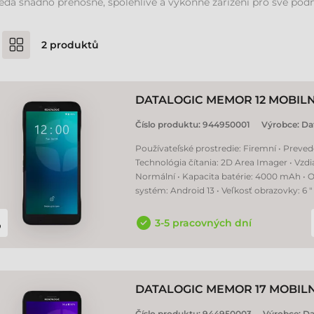
edá snadno přenosné, spolehlivé a výkonné zařízení pro své podn
2
produktů
DATALOGIC MEMOR 12 MOBILN
Číslo produktu:
944950001
Výrobce:
Da
Používateľské prostredie: Firemní • Preved
Technológia čítania: 2D Area Imager • Vzdia
Normální • Kapacita batérie: 4000 mAh • 
systém: Android 13 • Veľkosť obrazovky: 6 "
3-5 pracovných dní
DATALOGIC MEMOR 17 MOBILN
Číslo produktu:
944950003
Výrobce:
Da