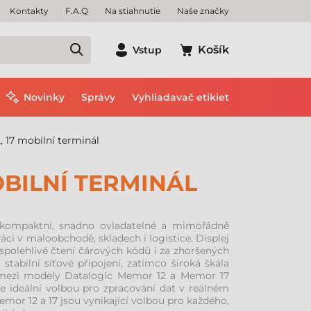
Kontakty
F.A.Q
Na stiahnutie
Naše značky
Košík
Vstup
Novinky
Správy
Vyhliadavač etikiet
 17 mobilní terminál
OBILNÍ TERMINÁL
 kompaktní, snadno ovladatelné a mimořádně
ci v maloobchodě, skladech i logistice. Displej
 spolehlivé čtení čárových kódů i za zhoršených
tabilní síťové připojení, zatímco široká škála
díl mezi modely Datalogic Memor 12 a Memor 17
e ideální volbou pro zpracování dat v reálném
emor 12 a 17 jsou vynikající volbou pro každého,