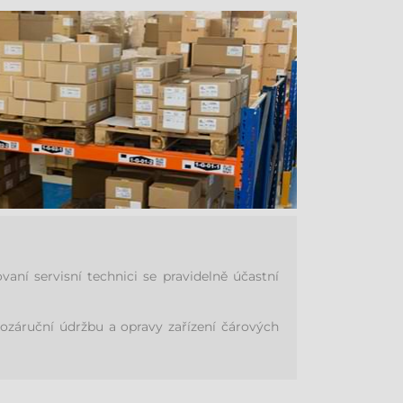
ní servisní technici se pravidelně účastní
pozáruční údržbu a opravy zařízení čárových