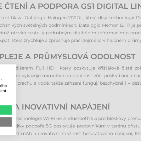
ČTENÍ A PODPORA GS1 DIGITAL LI
čtecí hlava Datalogic Halogen 2121DL, která díky technologii 
nepříznivých světelných podmínkách. Datalogic Memor 12, 17 je 
nk, čímž otevírá cestu k podrobným digitálním informacím o p
 Spot, která zrychluje a zpřesňuje práci zejména v hlučném prům
ISPLEJE A PRŮMYSLOVÁ ODOLNOST
ej s rozlišením Full HD+, který poskytuje křišťálově čisté z
ss 7, které vykazuje mimořádnou odolnost vůči poškrábání a ná
í
nu proti prachu a vodě, takže zařízení fungují bezchybně i v deš
lého
ení.
ENÍ A INOVATIVNÍ NAPÁJENÍ
dernější technologie Wi-Fi 6E a Bluetooth 5.3 pro bleskový přeno
mor 17 díky podpoře 5G poskytuje pracovníkům v terénu přístup 
itou 4000 mAh a inovativní možnost bezdrátového nabíjení, k