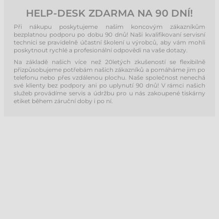
HELP-DESK ZDARMA NA 90 DNÍ!
Při nákupu poskytujeme našim koncovým zákazníkům
bezplatnou podporu po dobu 90 dnů! Naši kvalifikovaní servisní
technici se pravidelně účastní školení u výrobců, aby vám mohli
poskytnout rychlé a profesionální odpovědi na vaše dotazy.
Na základě našich více než 20letých zkušeností se flexibilně
přizpůsobujeme potřebám našich zákazníků a pomáháme jim po
telefonu nebo přes vzdálenou plochu. Naše společnost nenechá
své klienty bez podpory ani po uplynutí 90 dnů! V rámci našich
služeb provádíme servis a údržbu pro u nás zakoupené tiskárny
etiket během záruční doby i po ní.