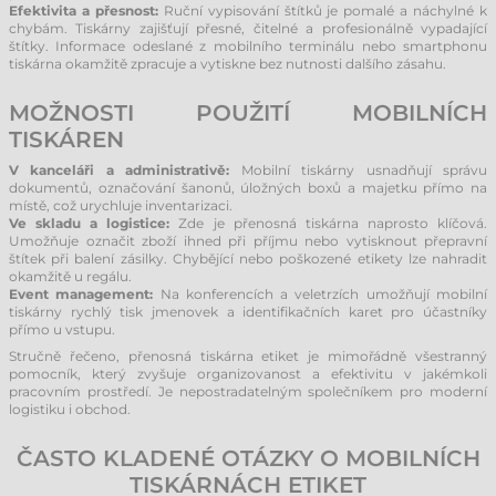
Efektivita a přesnost:
Ruční vypisování štítků je pomalé a náchylné k
chybám. Tiskárny zajišťují přesné, čitelné a profesionálně vypadající
štítky. Informace odeslané z mobilního terminálu nebo smartphonu
tiskárna okamžitě zpracuje a vytiskne bez nutnosti dalšího zásahu.
MOŽNOSTI POUŽITÍ MOBILNÍCH
TISKÁREN
V kanceláři a administrativě:
Mobilní tiskárny usnadňují správu
dokumentů, označování šanonů, úložných boxů a majetku přímo na
místě, což urychluje inventarizaci.
Ve skladu a logistice:
Zde je přenosná tiskárna naprosto klíčová.
Umožňuje označit zboží ihned při příjmu nebo vytisknout přepravní
štítek při balení zásilky. Chybějící nebo poškozené etikety lze nahradit
okamžitě u regálu.
Event management:
Na konferencích a veletrzích umožňují mobilní
tiskárny rychlý tisk jmenovek a identifikačních karet pro účastníky
přímo u vstupu.
Stručně řečeno, přenosná tiskárna etiket je mimořádně všestranný
pomocník, který zvyšuje organizovanost a efektivitu v jakémkoli
pracovním prostředí. Je nepostradatelným společníkem pro moderní
logistiku i obchod.
ČASTO KLADENÉ OTÁZKY O MOBILNÍCH
TISKÁRNÁCH ETIKET