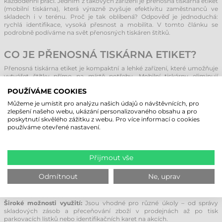
každodenní práci. Jedním z takových zařízení je přenosná tiskárna etiket
(mobilní tiskárna), která výrazně zvyšuje efektivitu zaměstnanců ve
skladech i v terénu. Proč je tak oblíbená? Odpověď je jednoduchá:
rychlá identifikace, vysoká přesnost a mobilita. V tomto článku se
podrobně podíváme na svět přenosných tiskáren štítků.
CO JE PŘENOSNÁ TISKÁRNA ETIKET?
Přenosná tiskárna etiket je kompaktní a lehké zařízení, které umožňuje
vytvářet štítky přímo na místě potřeby. Mobilní tiskárny eliminují
zbytečné přecházení k centrální stacionární tiskárně, čímž šetří čas a
POUŽÍVÁME COOKIES
zvyšují produktivitu.
Tato zařízení dokáží tisknout čárové kódy, QR kódy, texty, loga a další
Můžeme je umístit pro analýzu našich údajů o návštěvnících, pro
grafiku, což uživatelům umožňuje okamžitě identifikovat a sledovat
zlepšení našeho webu, ukázání personalizovaného obsahu a pro
produkty, zásilky nebo majetek.
poskytnutí skvělého zážitku z webu. Pro více informací o cookies
používáme otevřené nastavení.
VÝHODY PŘENOSNÝCH TISKÁREN ETIKET
Mobilní tiskárny nabízejí řadu výhod, díky kterým jsou nepostradatelné v
Přijmout vše
mnoha odvětvích:
Mobilita a ergonomie:
Přenosné tiskárny jsou lehké a navržené pro
Odmítnout
Ne, uprav
nošení na opasku nebo v brašně. Umožňují práci kdekoli v terénu bez
omezení kabely, což eliminuje chyby vznikající při přenášení vytištěných
štítků z kanceláře do skladu.
Široké možnosti využití:
Jsou vhodné pro různé úkoly – od správy
skladových zásob a přeceňování zboží v prodejnách až po tisk
parkovacích lístků nebo identifikačních karet na akcích.