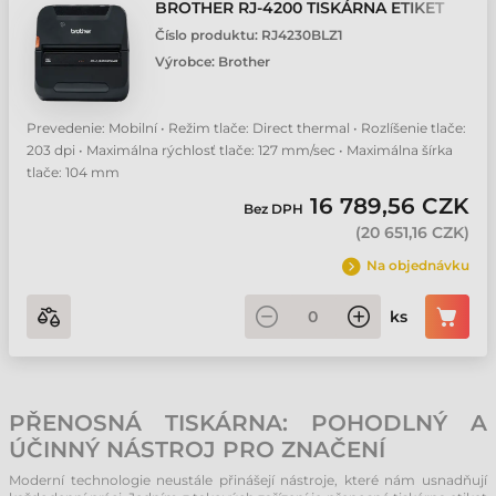
BROTHER RJ-4200 TISKÁRNA ETIKET
Číslo produktu:
RJ4230BLZ1
Výrobce:
Brother
Prevedenie: Mobilní • Režim tlače: Direct thermal • Rozlíšenie tlače:
203 dpi • Maximálna rýchlosť tlače: 127 mm/sec • Maximálna šírka
tlače: 104 mm
16 789,56 CZK
Bez DPH
(
20 651,16 CZK
)
Na objednávku
ks
PŘENOSNÁ TISKÁRNA: POHODLNÝ A
ÚČINNÝ NÁSTROJ PRO ZNAČENÍ
Moderní technologie neustále přinášejí nástroje, které nám usnadňují