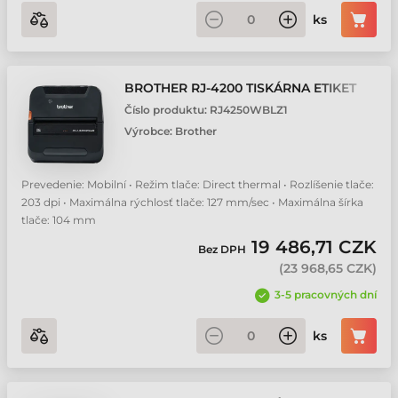
ks
BROTHER RJ-4200 TISKÁRNA ETIKET
Číslo produktu:
RJ4250WBLZ1
Výrobce:
Brother
Prevedenie: Mobilní • Režim tlače: Direct thermal • Rozlíšenie tlače:
203 dpi • Maximálna rýchlosť tlače: 127 mm/sec • Maximálna šírka
tlače: 104 mm
19 486,71 CZK
Bez DPH
(
23 968,65 CZK
)
3-5 pracovných dní
ks