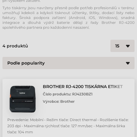
při vysokém zatížení.
Tyto tiskárny jsou navrženy přesně podle potřeb profesionálů v terénu:
umožňují kdekoli a kdykoli tisknout účtenky, štítky, dodací listy nebo
faktury. Široká podpora zařízení (Android, iOS, Windows), snadná
integrace a dlouhá výdrž baterie dělají z řady Brother RJ-4200
spolehlivého partnera pro každodenní nasazení.
4
produktů
BROTHER RJ-4200 TISKÁRNA ETIKET
Číslo produktu:
RJ4230BZ1
Výrobce:
Brother
Prevedenie: Mobilní • Režim tlače: Direct thermal • Rozlíšenie tlače:
203 dpi • Maximálna rýchlosť tlače: 127 mm/sec • Maximálna šírka
tlače: 104 mm