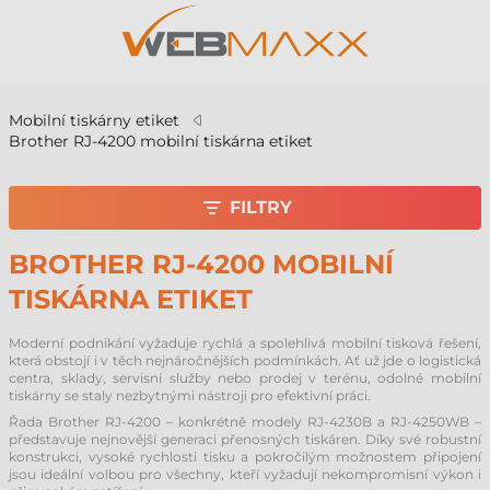
Mobilní tiskárny etiket
Brother RJ-4200 mobilní tiskárna etiket
FILTRY
BROTHER RJ-4200 MOBILNÍ
TISKÁRNA ETIKET
Moderní podnikání vyžaduje rychlá a spolehlivá mobilní tisková řešení,
která obstojí i v těch nejnáročnějších podmínkách. Ať už jde o logistická
centra, sklady, servisní služby nebo prodej v terénu, odolné mobilní
tiskárny se staly nezbytnými nástroji pro efektivní práci.
Řada Brother RJ-4200 – konkrétně modely RJ-4230B a RJ-4250WB –
představuje nejnovější generaci přenosných tiskáren. Díky své robustní
konstrukci, vysoké rychlosti tisku a pokročilým možnostem připojení
jsou ideální volbou pro všechny, kteří vyžadují nekompromisní výkon i