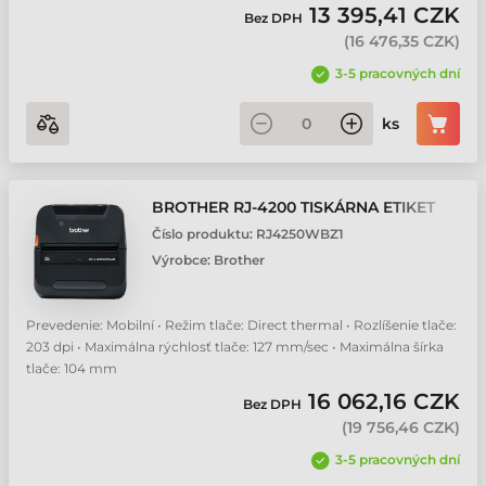
13 395,41 CZK
Bez DPH
(
16 476,35 CZK
)
3-5 pracovných dní
ks
BROTHER RJ-4200 TISKÁRNA ETIKET
Číslo produktu:
RJ4250WBZ1
Výrobce:
Brother
Prevedenie: Mobilní • Režim tlače: Direct thermal • Rozlíšenie tlače:
203 dpi • Maximálna rýchlosť tlače: 127 mm/sec • Maximálna šírka
tlače: 104 mm
16 062,16 CZK
Bez DPH
(
19 756,46 CZK
)
3-5 pracovných dní