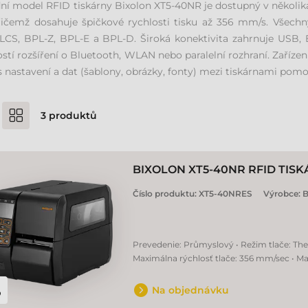
ní model RFID tiskárny Bixolon XT5-40NR je dostupný v několika
řičemž dosahuje špičkové rychlosti tisku až 356 mm/s. Všech
LCS, BPL-Z, BPL-E a BPL-D. Široká konektivita zahrnuje USB, E
tí rozšíření o Bluetooth, WLAN nebo paralelní rozhraní. Zaříze
 nastavení a dat (šablony, obrázky, fonty) mezi tiskárnami pomo
3
produktů
BIXOLON XT5-40NR RFID TISK
Číslo produktu:
XT5-40NRES
Výrobce:
B
Prevedenie: Průmyslový • Režim tlače: Therm
Maximálna rýchlosť tlače: 356 mm/sec • Ma
Na objednávku