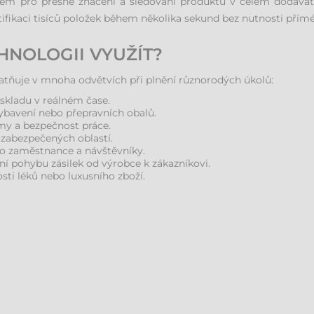
em pro přesné značení a sledování produktů v celém dodavate
ikaci tisíců položek během několika sekund bez nutnosti přímé 
HNOLOGII VYUŽÍT?
latňuje v mnoha odvětvích při plnění různorodých úkolů:
skladu v reálném čase.
vybavení nebo přepravních obalů.
y a bezpečnost práce.
zabezpečených oblastí.
o zaměstnance a návštěvníky.
í pohybu zásilek od výrobce k zákazníkovi.
ti léků nebo luxusního zboží.