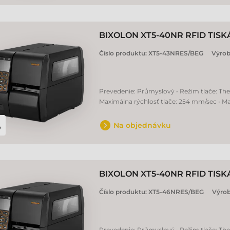
BIXOLON XT5-40NR RFID TISK
Číslo produktu:
XT5-43NRES/BEG
Výrob
Prevedenie: Průmyslový • Režim tlače: Therm
Maximálna rýchlosť tlače: 254 mm/sec • Ma
Na objednávku
BIXOLON XT5-40NR RFID TISK
Číslo produktu:
XT5-46NRES/BEG
Výro
Prevedenie: Průmyslový • Režim tlače: Therm