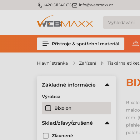
m_phone
m_email
+420 511 146 615
info@webmaxx.cz
Přístroje & spotřební materiál
Hlavní stránka
Zařízení
Tiskárna etiket
BI
Základné informácie
Výrobca
Bixol
Bixolon
maloob
mm (0
Sklad/zľavy/zrušené
přehle
polohu
Zľavnené