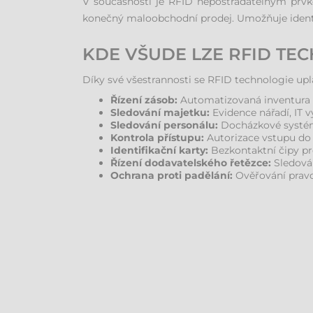
V současnosti je RFID nepostradatelným prvk
konečný maloobchodní prodej. Umožňuje identif
KDE VŠUDE LZE RFID TEC
Díky své všestrannosti se RFID technologie up
Řízení zásob:
Automatizovaná inventura 
Sledování majetku:
Evidence nářadí, IT 
Sledování personálu:
Docházkové systém
Kontrola přístupu:
Autorizace vstupu do 
Identifikační karty:
Bezkontaktní čipy pr
Řízení dodavatelského řetězce:
Sledován
Ochrana proti padělání:
Ověřování pravos