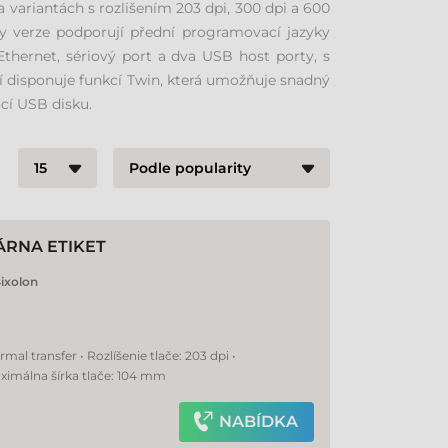
 variantách s rozlišením 203 dpi, 300 dpi a 600
ny verze podporují přední programovací jazyky
thernet, sériový port a dva USB host porty, s
ní disponuje funkcí Twin, která umožňuje snadný
cí USB disku.
ÁRNA ETIKET
ixolon
al transfer • Rozlíšenie tlače: 203 dpi •
ximálna šírka tlače: 104 mm
NABÍDKA