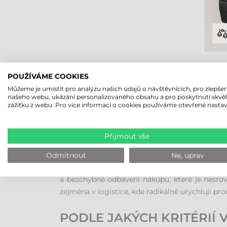
POUŽÍVÁME COOKIES
Můžeme je umístit pro analýzu našich údajů o návštěvnících, pro zlepšen
našeho webu, ukázání personalizovaného obsahu a pro poskytnutí skvě
SEZNAMTE SE S RFID TIS
zážitku z webu. Pro více informací o cookies používáme otevřené nastav
RFID tiskárny etiket představují moderní ná
Přijmout vše
integrovaným RFID kodérem, který během proce
Ceny RFID zařízení a příslušenství v posledních
Odmítnout
Ne, uprav
setkáváme například v prodejnách oděvů (např
a bezchybné odbavení nákupu, které je nesrov
zejména v logistice, kde radikálně urychlují pro
PODLE JAKÝCH KRITÉRIÍ