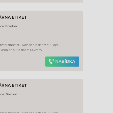
ÁRNA ETIKET
ce:
Bixolon
al transfer • Rozlíšenie tlače: 300 dpi •
ximálna šírka tlače: 106 mm
NABÍDKA
ÁRNA ETIKET
bce:
Bixolon
al transfer • Rozlíšenie tlače: 600 dpi •