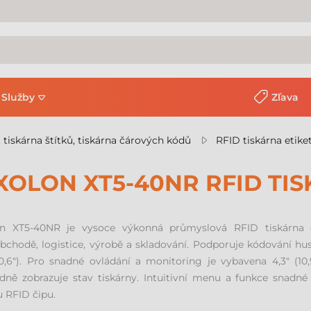
Služby
Zľava
, tiskárna štítků, tiskárna čárových kódů
RFID tiskárna etike
XOLON XT5-40NR RFID TI
on XT5-40NR je vysoce výkonná průmyslová RFID tiskárna 
chodě, logistice, výrobě a skladování. Podporuje kódování hust
,6"). Pro snadné ovládání a monitoring je vybavena 4,3" (1
dně zobrazuje stav tiskárny. Intuitivní menu a funkce snadné 
 RFID čipu.