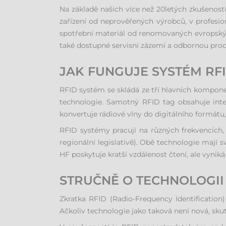
Na základě našich více než 20letých zkušeností
zařízení od neprověřených výrobců, v profesi
spotřební materiál od renomovaných evropských
také dostupné servisní zázemí a odbornou pro
JAK FUNGUJE SYSTÉM RF
RFID systém se skládá ze tří hlavních kompone
technologie. Samotný RFID tag obsahuje int
konvertuje rádiové vlny do digitálního formátu
RFID systémy pracují na různých frekvencích,
regionální legislativě). Obě technologie mají sv
HF poskytuje kratší vzdálenost čtení, ale vyniká
STRUČNĚ O TECHNOLOGII
Zkratka RFID (Radio-Frequency Identification)
Ačkoliv technologie jako taková není nová, skute