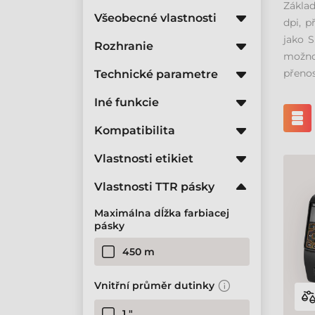
Základ
Všeobecné vlastnosti
dpi, p
jako S
Rozhranie
možnos
přenos
Technické parametre
Iné funkcie
Kompatibilita
Vlastnosti etikiet
Vlastnosti TTR pásky
Maximálna dĺžka farbiacej
pásky
450 m
Vnitřní průměr dutinky
1 "