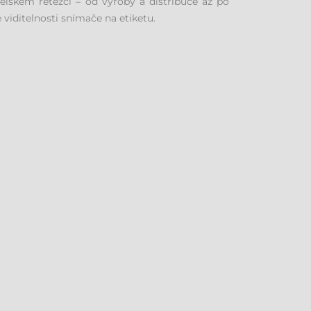
lském řetězci – od výroby a distribuce až po
viditelnosti snímače na etiketu.