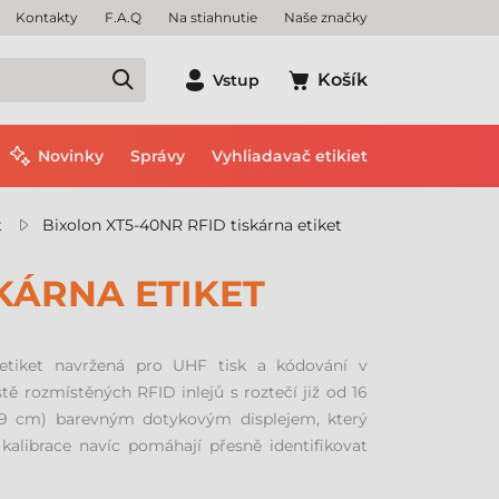
Kontakty
F.A.Q
Na stiahnutie
Naše značky
Košík
Vstup
Novinky
Správy
Vyhliadavač etikiet
t
Bixolon XT5-40NR RFID tiskárna etiket
SKÁRNA ETIKET
etiket navržená pro UHF tisk a kódování v
ě rozmístěných RFID inlejů s roztečí již od 16
0,9 cm) barevným dotykovým displejem, který
kalibrace navíc pomáhají přesně identifikovat