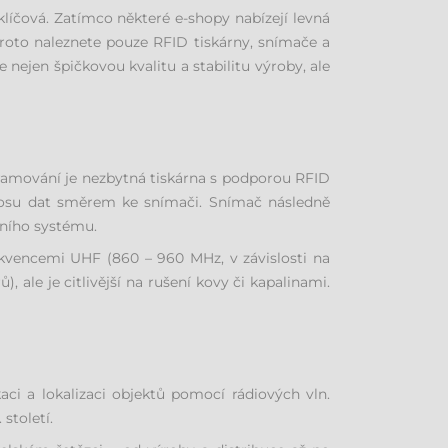
klíčová. Zatímco některé e-shopy nabízejí levná
roto naleznete pouze RFID tiskárny, snímače a
ejen špičkovou kvalitu a stabilitu výroby, ale
gramování je nezbytná tiskárna s podporou RFID
nosu dat směrem ke snímači. Snímač následně
čního systému.
ekvencemi UHF (860 – 960 MHz, v závislosti na
, ale je citlivější na rušení kovy či kapalinami.
aci a lokalizaci objektů pomocí rádiových vln.
století.