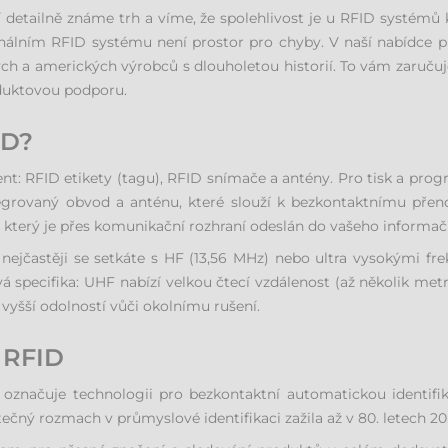
 detailně známe trh a víme, že spolehlivost je u RFID systémů 
onálním RFID systému není prostor pro chyby. V naší nabídce p
 a amerických výrobců s dlouholetou historií. To vám zaručuje n
duktovou podporu.
ID?
nt: RFID etikety (tagu), RFID snímače a antény. Pro tisk a pro
egrovaný obvod a anténu, které slouží k bezkontaktnímu pře
, který je přes komunikační rozhraní odeslán do vašeho informa
 nejčastěji se setkáte s HF (13,56 MHz) nebo ultra vysokými fr
á specifika: UHF nabízí velkou čtecí vzdálenost (až několik metrů)
 vyšší odolností vůči okolnímu rušení.
 RFID
 označuje technologii pro bezkontaktní automatickou identifik
čný rozmach v průmyslové identifikaci zažila až v 80. letech 20. 