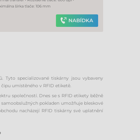
ximálna šírka tlače: 106 mm
NABÍDKA
. Tyto specializované tiskárny jsou vybaveny
čipu umístěného v RFID etiketě.
pektru společností. Dnes se s RFID etikety běžně
ů u samoobslužných pokladen umožňuje bleskové
obchodu nacházejí RFID tiskárny své uplatnění
?