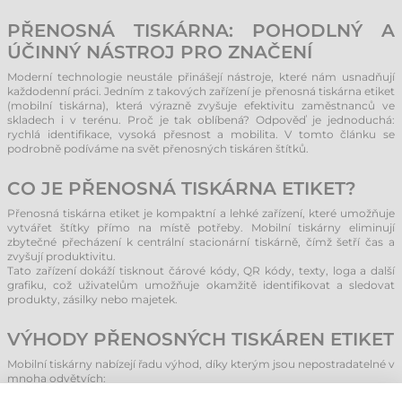
PŘENOSNÁ TISKÁRNA: POHODLNÝ A
ÚČINNÝ NÁSTROJ PRO ZNAČENÍ
Moderní technologie neustále přinášejí nástroje, které nám usnadňují
každodenní práci. Jedním z takových zařízení je přenosná tiskárna etiket
(mobilní tiskárna), která výrazně zvyšuje efektivitu zaměstnanců ve
skladech i v terénu. Proč je tak oblíbená? Odpověď je jednoduchá:
rychlá identifikace, vysoká přesnost a mobilita. V tomto článku se
podrobně podíváme na svět přenosných tiskáren štítků.
CO JE PŘENOSNÁ TISKÁRNA ETIKET?
Přenosná tiskárna etiket je kompaktní a lehké zařízení, které umožňuje
vytvářet štítky přímo na místě potřeby. Mobilní tiskárny eliminují
zbytečné přecházení k centrální stacionární tiskárně, čímž šetří čas a
zvyšují produktivitu.
Tato zařízení dokáží tisknout čárové kódy, QR kódy, texty, loga a další
grafiku, což uživatelům umožňuje okamžitě identifikovat a sledovat
produkty, zásilky nebo majetek.
VÝHODY PŘENOSNÝCH TISKÁREN ETIKET
Mobilní tiskárny nabízejí řadu výhod, díky kterým jsou nepostradatelné v
mnoha odvětvích:
Mobilita a ergonomie:
Přenosné tiskárny jsou lehké a navržené pro