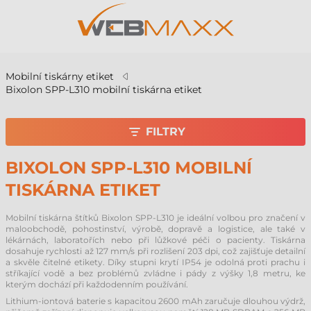
Mobilní tiskárny etiket
Bixolon SPP-L310 mobilní tiskárna etiket
FILTRY
BIXOLON SPP-L310 MOBILNÍ
TISKÁRNA ETIKET
Mobilní tiskárna štítků Bixolon SPP-L310 je ideální volbou pro značení v
maloobchodě, pohostinství, výrobě, dopravě a logistice, ale také v
lékárnách, laboratořích nebo při lůžkové péči o pacienty. Tiskárna
dosahuje rychlosti až 127 mm/s při rozlišení 203 dpi, což zajišťuje detailní
a skvěle čitelné etikety. Díky stupni krytí IP54 je odolná proti prachu i
stříkající vodě a bez problémů zvládne i pády z výšky 1,8 metru, ke
kterým dochází při každodenním používání.
Lithium-iontová baterie s kapacitou 2600 mAh zaručuje dlouhou výdrž,