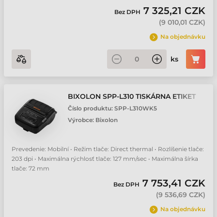
7 325,21 CZK
Bez DPH
(
9 010,01 CZK
)
Na objednávku
ks
BIXOLON SPP-L310 TISKÁRNA ETIKET
Číslo produktu:
SPP-L310WK5
Výrobce:
Bixolon
Prevedenie: Mobilní • Režim tlače: Direct thermal • Rozlíšenie tlače:
203 dpi • Maximálna rýchlosť tlače: 127 mm/sec • Maximálna šírka
tlače: 72 mm
7 753,41 CZK
Bez DPH
(
9 536,69 CZK
)
Na objednávku