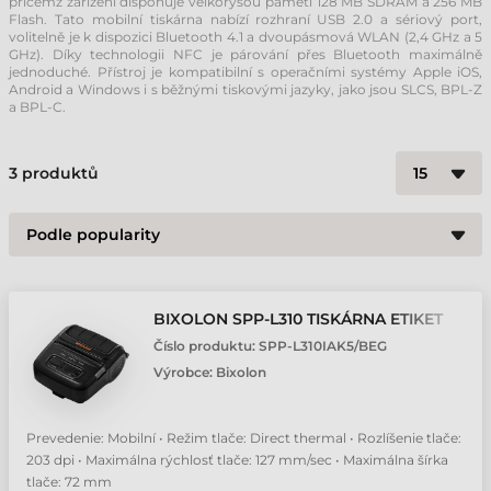
přičemž zařízení disponuje velkorysou pamětí 128 MB SDRAM a 256 MB
Flash. Tato mobilní tiskárna nabízí rozhraní USB 2.0 a sériový port,
volitelně je k dispozici Bluetooth 4.1 a dvoupásmová WLAN (2,4 GHz a 5
GHz). Díky technologii NFC je párování přes Bluetooth maximálně
jednoduché. Přístroj je kompatibilní s operačními systémy Apple iOS,
Android a Windows i s běžnými tiskovými jazyky, jako jsou SLCS, BPL-Z
a BPL-C.
3
produktů
BIXOLON SPP-L310 TISKÁRNA ETIKET
Číslo produktu:
SPP-L310IAK5/BEG
Výrobce:
Bixolon
Prevedenie: Mobilní • Režim tlače: Direct thermal • Rozlíšenie tlače:
203 dpi • Maximálna rýchlosť tlače: 127 mm/sec • Maximálna šírka
tlače: 72 mm