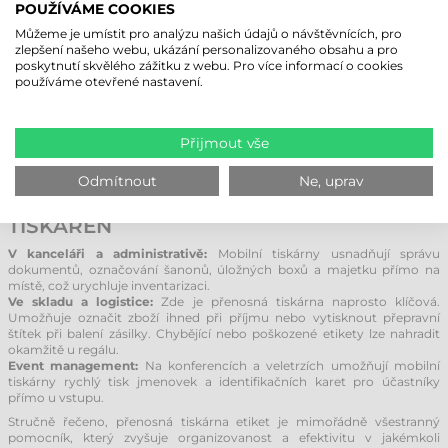
POUŽÍVÁME COOKIES
nošení na opasku nebo v brašně. Umožňují práci kdekoli v terénu bez
omezení kabely, což eliminuje chyby vznikající při přenášení vytištěných
Můžeme je umístit pro analýzu našich údajů o návštěvnících, pro
štítků z kanceláře do skladu.
zlepšení našeho webu, ukázání personalizovaného obsahu a pro
Široké možnosti využití:
Jsou vhodné pro různé úkoly – od správy
poskytnutí skvělého zážitku z webu. Pro více informací o cookies
skladových zásob a přeceňování zboží v prodejnách až po tisk
používáme otevřené nastavení.
parkovacích lístků nebo identifikačních karet na akcích.
Efektivita a přesnost:
Ruční vypisování štítků je pomalé a náchylné k
chybám. Tiskárny zajišťují přesné, čitelné a profesionálně vypadající
štítky. Informace odeslané z mobilního terminálu nebo smartphonu
Přijmout vše
tiskárna okamžitě zpracuje a vytiskne bez nutnosti dalšího zásahu.
Odmítnout
Ne, uprav
MOŽNOSTI POUŽITÍ MOBILNÍCH
TISKÁREN
V kanceláři a administrativě:
Mobilní tiskárny usnadňují správu
dokumentů, označování šanonů, úložných boxů a majetku přímo na
místě, což urychluje inventarizaci.
Ve skladu a logistice:
Zde je přenosná tiskárna naprosto klíčová.
Umožňuje označit zboží ihned při příjmu nebo vytisknout přepravní
štítek při balení zásilky. Chybějící nebo poškozené etikety lze nahradit
okamžitě u regálu.
Event management:
Na konferencích a veletrzích umožňují mobilní
tiskárny rychlý tisk jmenovek a identifikačních karet pro účastníky
přímo u vstupu.
Stručně řečeno, přenosná tiskárna etiket je mimořádně všestranný
pomocník, který zvyšuje organizovanost a efektivitu v jakémkoli