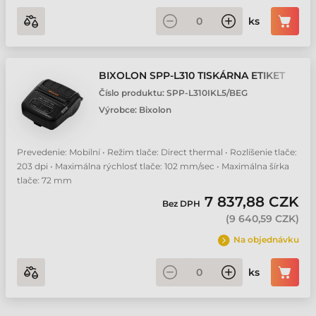
ks
BIXOLON SPP-L310 TISKÁRNA ETIKET
Číslo produktu:
SPP-L310IKL5/BEG
Výrobce:
Bixolon
Prevedenie: Mobilní • Režim tlače: Direct thermal • Rozlíšenie tlače:
203 dpi • Maximálna rýchlosť tlače: 102 mm/sec • Maximálna šírka
tlače: 72 mm
7 837,88 CZK
Bez DPH
(
9 640,59 CZK
)
Na objednávku
ks