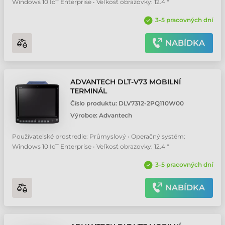
Windows 10 IoT Enterprise • Veľkosť obrazovky: 12.4 "
3-5 pracovných dní
NABÍDKA
ADVANTECH DLT-V73 MOBILNÍ
TERMINÁL
Číslo produktu:
DLV7312-2PQ110W00
Výrobce:
Advantech
Používateľské prostredie: Průmyslový • Operačný systém:
Windows 10 IoT Enterprise • Veľkosť obrazovky: 12.4 "
3-5 pracovných dní
NABÍDKA