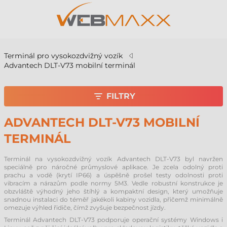
Terminál pro vysokozdvižný vozík
Advantech DLT-V73 mobilní terminál
FILTRY
ADVANTECH DLT-V73 MOBILNÍ
TERMINÁL
Terminál na vysokozdvižný vozík Advantech DLT-V73 byl navržen
speciálně pro náročné průmyslové aplikace. Je zcela odolný proti
prachu a vodě (krytí IP66) a úspěšně prošel testy odolnosti proti
vibracím a nárazům podle normy 5M3. Vedle robustní konstrukce je
obzvláště výhodný jeho štíhlý a kompaktní design, který umožňuje
snadnou instalaci do téměř jakékoli kabiny vozidla, přičemž minimálně
omezuje výhled řidiče, čímž zvyšuje bezpečnost jízdy.
Terminál Advantech DLT-V73 podporuje operační systémy Windows i