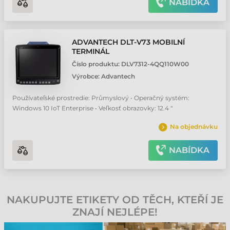
NABÍDKA
ADVANTECH DLT-V73 MOBILNÍ
TERMINÁL
Číslo produktu:
DLV7312-4QQ110W00
Výrobce:
Advantech
Používateľské prostredie: Průmyslový • Operačný systém:
Windows 10 IoT Enterprise • Veľkosť obrazovky: 12.4 "
Na objednávku
NABÍDKA
NAKUPUJTE ETIKETY OD TĚCH, KTEŘÍ JE
ZNAJÍ NEJLÉPE!