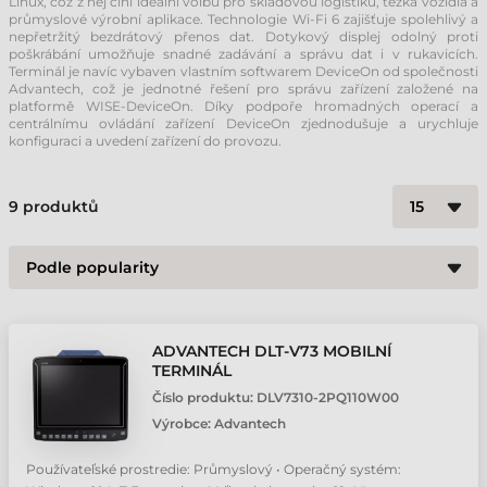
Linux, což z něj činí ideální volbu pro skladovou logistiku, těžká vozidla a
průmyslové výrobní aplikace. Technologie Wi-Fi 6 zajišťuje spolehlivý a
nepřetržitý bezdrátový přenos dat. Dotykový displej odolný proti
poškrábání umožňuje snadné zadávání a správu dat i v rukavicích.
Terminál je navíc vybaven vlastním softwarem DeviceOn od společnosti
Advantech, což je jednotné řešení pro správu zařízení založené na
platformě WISE-DeviceOn. Díky podpoře hromadných operací a
centrálnímu ovládání zařízení DeviceOn zjednodušuje a urychluje
konfiguraci a uvedení zařízení do provozu.
9
produktů
ADVANTECH DLT-V73 MOBILNÍ
TERMINÁL
Číslo produktu:
DLV7310-2PQ110W00
Výrobce:
Advantech
Používateľské prostredie: Průmyslový • Operačný systém: