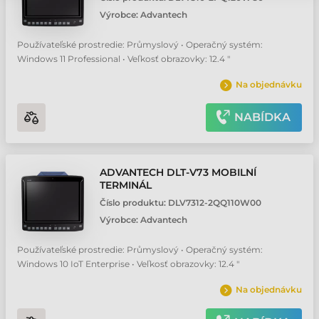
Výrobce:
Advantech
Používateľské prostredie: Průmyslový • Operačný systém:
Windows 11 Professional • Veľkosť obrazovky: 12.4 "
Na objednávku
NABÍDKA
ADVANTECH DLT-V73 MOBILNÍ
TERMINÁL
Číslo produktu:
DLV7312-2QQ110W00
Výrobce:
Advantech
Používateľské prostredie: Průmyslový • Operačný systém:
Windows 10 IoT Enterprise • Veľkosť obrazovky: 12.4 "
Na objednávku