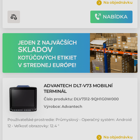
Na objednávku
NABÍDKA
ADVANTECH DLT-V73 MOBILNÍ
TERMINÁL
Číslo produktu:
DLV7312-9QH1G0W000
Výrobce:
Advantech
Používateľské prostredie: Průmyslový • Operačný systém: Android
12 • Veľkosť obrazovky: 12.4 "
Na objednávku