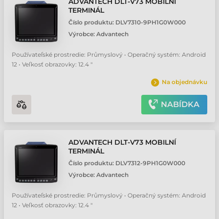
ADVANTECH DLT-V73 MOBILNÍ
TERMINÁL
Číslo produktu:
DLV7310-9PH1G0W000
Výrobce:
Advantech
Používateľské prostredie: Průmyslový • Operačný systém: Android
12 • Veľkosť obrazovky: 12.4 "
Na objednávku
NABÍDKA
ADVANTECH DLT-V73 MOBILNÍ
TERMINÁL
Číslo produktu:
DLV7312-9PH1G0W000
Výrobce:
Advantech
Používateľské prostredie: Průmyslový • Operačný systém: Android
12 • Veľkosť obrazovky: 12.4 "