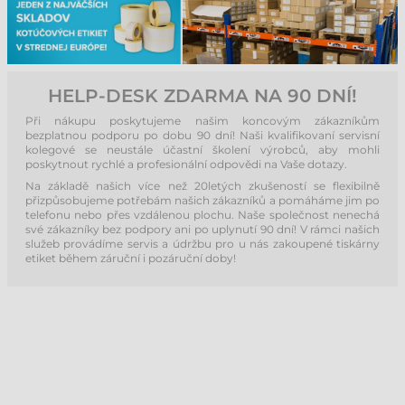
HELP-DESK ZDARMA NA 90 DNÍ!
Při nákupu poskytujeme našim koncovým zákazníkům
bezplatnou podporu po dobu 90 dní! Naši kvalifikovaní servisní
kolegové se neustále účastní školení výrobců, aby mohli
poskytnout rychlé a profesionální odpovědi na Vaše dotazy.
Na základě našich více než 20letých zkušeností se flexibilně
přizpůsobujeme potřebám našich zákazníků a pomáháme jim po
telefonu nebo přes vzdálenou plochu. Naše společnost nenechá
své zákazníky bez podpory ani po uplynutí 90 dní! V rámci našich
služeb provádíme servis a údržbu pro u nás zakoupené tiskárny
etiket během záruční i pozáruční doby!