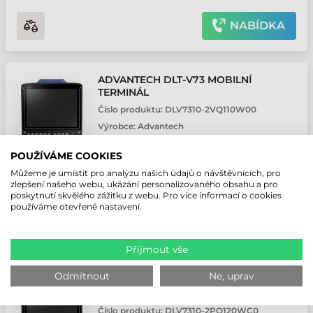
NABÍDKA
ADVANTECH DLT-V73 MOBILNÍ
TERMINÁL
Číslo produktu:
DLV7310-2VQ110W00
Výrobce:
Advantech
POUŽÍVÁME COOKIES
Používateľské prostredie: Průmyslový • Operačný systém:
Windows 10 IoT Enterprise • Veľkosť obrazovky: 12.4 "
Můžeme je umístit pro analýzu našich údajů o návštěvnících, pro
zlepšení našeho webu, ukázání personalizovaného obsahu a pro
Na objednávku
poskytnutí skvělého zážitku z webu. Pro více informací o cookies
používáme otevřené nastavení.
NABÍDKA
Přijmout vše
Odmítnout
Ne, uprav
ADVANTECH DLT-V73 MOBILNÍ
TERMINÁL
Číslo produktu:
DLV7310-2PQ120WC0