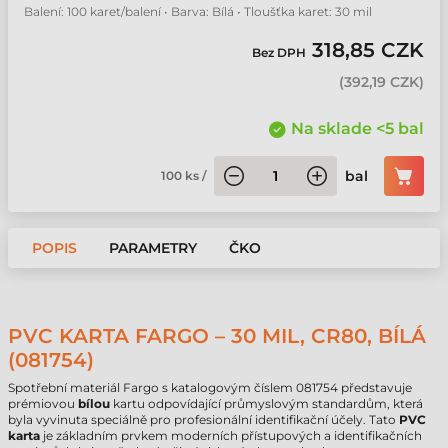
Balení: 100 karet/balení • Barva: Bílá • Tloušťka karet: 30 mil
318,85 CZK
Bez DPH
(
392,19 CZK
)
Na sklade <5 bal
bal
100
ks
/
POPIS
PARAMETRY
ČKO
PVC KARTA FARGO – 30 MIL, CR80, BÍLÁ
(081754)
Spotřební materiál Fargo s katalogovým číslem 081754 představuje
prémiovou
bílou
kartu odpovídající průmyslovým standardům, která
byla vyvinuta speciálně pro profesionální identifikační účely. Tato
PVC
karta
je základním prvkem moderních přístupových a identifikačních