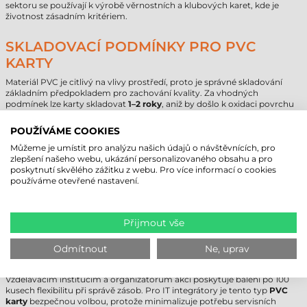
sektoru se používají k výrobě věrnostních a klubových karet, kde je
životnost zásadním kritériem.
SKLADOVACÍ PODMÍNKY PRO PVC
KARTY
Materiál PVC je citlivý na vlivy prostředí, proto je správné skladování
základním předpokladem pro zachování kvality. Za vhodných
podmínek lze karty skladovat
1–2 roky
, aniž by došlo k oxidaci povrchu
nebo zhoršení přilnavosti barvy. Během skladování se povolené rozmezí
teplot pohybuje mezi
5 °C a +40 °C
. Relativní vlhkost by měla být
POUŽÍVÁME COOKIES
udržována v rozmezí
30–70 %
, aby se zabránilo vzniku statického náboje
a slepování karet. Doporučuje se uchovávat karty v původním obalu, na
Můžeme je umístit pro analýzu našich údajů o návštěvnících, pro
místě chráněném před prachem a přímým slunečním zářením, aby se
zlepšení našeho webu, ukázání personalizovaného obsahu a pro
předešlo znečištění povrchu.
poskytnutí skvělého zážitku z webu. Pro více informací o cookies
používáme otevřené nastavení.
PRODUKTY FARGO – PRO KOHO JSOU
URČENY?
Přijmout vše
Používání karet a spotřebního materiálu Fargo se doporučuje
především B2B partnerům, pro které je prioritou provozní bezpečnost.
Odmítnout
Ne, uprav
Administrativním budovám a výrobním závodům umožňuje
standardizovaný rozměr a spolehlivá kvalita předvídatelný provoz.
Vzdělávacím institucím a organizátorům akcí poskytuje balení po 100
kusech flexibilitu při správě zásob. Pro IT integrátory je tento typ
PVC
karty
bezpečnou volbou, protože minimalizuje potřebu servisních