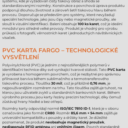
systémů, kde je vyžadován čistý tiskový obraz a shoda se
standardizovanými rozměry. Konstrukce a povrchová úprava produktu
podporují dlouhou životnost a zároveň šetří tiskovou hlavu během
provozu. Doporučuje se především pro systémy, které nevyžadují
speciální technologie, jako jsou čipy nebo magnetické proužky, ale
slouží k vizuální identifikaci. Balení obsahuje
100 ks karet
, což je ideální
množství pro středně velké provozy. Produkt je vhodný pro výrobu
průkazů s fotografií, věrnostních karet i jednoduchých návštěvnických
visaček.
PVC KARTA FARGO – TECHNOLOGICKÉ
VYSVĚTLENÍ
Polyvinylchlorid (PVC) je jedním z nejrozšířenějších polymerů v
identifikační technice díky své vynikající tvarové stálosti. Tato
PVC karta
je vyrobena s homogenním povrchem, což je nezbytné pro správnou
přilnavost barviva během sublimačního a termotransferového
tiskového procesu. Tloušťka
30 mil
, což je přibližně
0,76 mm
, je
nejpoužívanějším rozměrem na trhu. Tato tloušťka zajišťuje tuhost, na
kterou jsou uživatelé zvyklí u standardních bankovních karet. Během
výrobního procesu jsou karty řezány precizní technologií, díky čemuž
zůstávají hrany hladké a bez otřepů.
Rozměry karty odpovídají normě
ISO/IEC 7810 ID-1
, která je v oboru
označována jako formát
CR80
. Rozměr
85,6 mm × 54 mm
zajišťuje
univerzální kompatibilitu s pouzdry a držáky karet. Je důležité
poznamenat, že produkt
neobsahuje magnetický proužek
,
nedisponuje RFID anténou
ani
vnitřním čipem
. Povrch standardně