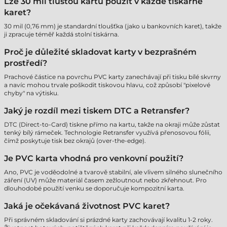
Lze 30 mil tlustou kartu použít v každé tiskárně
karet?
30 mil (0,76 mm) je standardní tloušťka (jako u bankovních karet), takže
ji zpracuje téměř každá stolní tiskárna.
Proč je důležité skladovat karty v bezprašném
prostředí?
Prachové částice na povrchu PVC karty zanechávají při tisku bílé skvrny
a navíc mohou trvale poškodit tiskovou hlavu, což způsobí "pixelové
chyby" na výtisku.
Jaký je rozdíl mezi tiskem DTC a Retransfer?
DTC (Direct-to-Card) tiskne přímo na kartu, takže na okraji může zůstat
tenký bílý rámeček. Technologie Retransfer využívá přenosovou fólii,
čímž poskytuje tisk bez okrajů (over-the-edge).
Je PVC karta vhodná pro venkovní použití?
Ano, PVC je voděodolné a tvarově stabilní, ale vlivem silného slunečního
záření (UV) může materiál časem zežloutnout nebo zkřehnout. Pro
dlouhodobé použití venku se doporučuje kompozitní karta.
Jaká je očekávaná životnost PVC karet?
Při správném skladování si prázdné karty zachovávají kvalitu 1-2 roky.