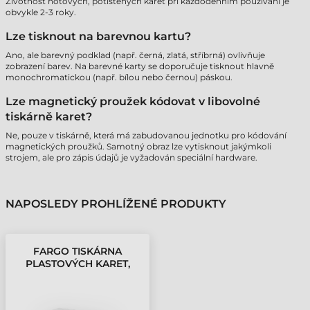
Životnost hotových, potištěných karet při každodenním používání je
obvykle 2-3 roky.
Lze tisknout na barevnou kartu?
Ano, ale barevný podklad (např. černá, zlatá, stříbrná) ovlivňuje
zobrazení barev. Na barevné karty se doporučuje tisknout hlavně
monochromatickou (např. bílou nebo černou) páskou.
Lze magnetický proužek kódovat v libovolné
tiskárně karet?
Ne, pouze v tiskárně, která má zabudovanou jednotku pro kódování
magnetických proužků. Samotný obraz lze vytisknout jakýmkoli
strojem, ale pro zápis údajů je vyžadován speciální hardware.
NAPOSLEDY PROHLÍŽENÉ PRODUKTY
FARGO TISKÁRNA
PLASTOVÝCH KARET,
PVC KARTY 30 MIL
ULTRACARD CR80