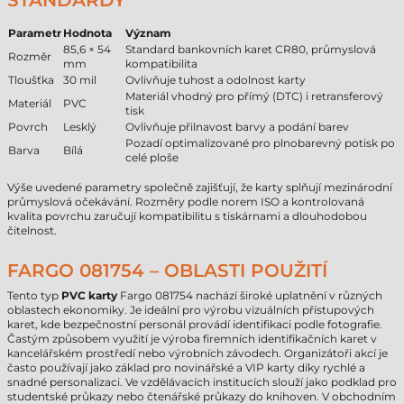
STANDARDY
Parametr
Hodnota
Význam
85,6 × 54
Standard bankovních karet CR80, průmyslová
Rozměr
mm
kompatibilita
Tloušťka
30 mil
Ovlivňuje tuhost a odolnost karty
Materiál vhodný pro přímý (DTC) i retransferový
Materiál
PVC
tisk
Povrch
Lesklý
Ovlivňuje přilnavost barvy a podání barev
Pozadí optimalizované pro plnobarevný potisk po
Barva
Bílá
celé ploše
Výše uvedené parametry společně zajišťují, že karty splňují mezinárodní
průmyslová očekávání. Rozměry podle norem ISO a kontrolovaná
kvalita povrchu zaručují kompatibilitu s tiskárnami a dlouhodobou
čitelnost.
FARGO 081754 – OBLASTI POUŽITÍ
Tento typ
PVC karty
Fargo 081754 nachází široké uplatnění v různých
oblastech ekonomiky. Je ideální pro výrobu vizuálních přístupových
karet, kde bezpečnostní personál provádí identifikaci podle fotografie.
Častým způsobem využití je výroba firemních identifikačních karet v
kancelářském prostředí nebo výrobních závodech. Organizátoři akcí je
často používají jako základ pro novinářské a VIP karty díky rychlé a
snadné personalizaci. Ve vzdělávacích institucích slouží jako podklad pro
studentské průkazy nebo čtenářské průkazy do knihoven. V obchodním