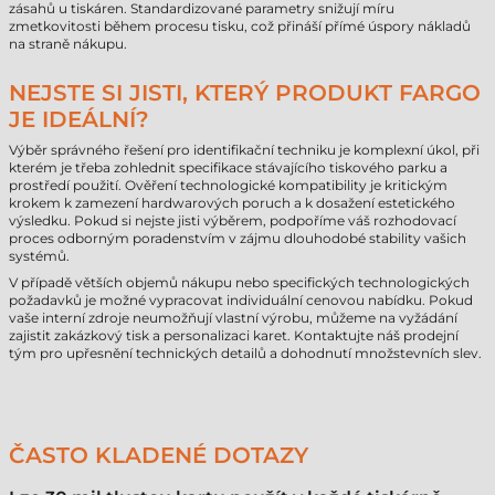
zásahů u tiskáren. Standardizované parametry snižují míru
zmetkovitosti během procesu tisku, což přináší přímé úspory nákladů
na straně nákupu.
NEJSTE SI JISTI, KTERÝ PRODUKT FARGO
JE IDEÁLNÍ?
Výběr správného řešení pro identifikační techniku je komplexní úkol, při
kterém je třeba zohlednit specifikace stávajícího tiskového parku a
prostředí použití. Ověření technologické kompatibility je kritickým
krokem k zamezení hardwarových poruch a k dosažení estetického
výsledku. Pokud si nejste jisti výběrem, podpoříme váš rozhodovací
proces odborným poradenstvím v zájmu dlouhodobé stability vašich
systémů.
V případě větších objemů nákupu nebo specifických technologických
požadavků je možné vypracovat individuální cenovou nabídku. Pokud
vaše interní zdroje neumožňují vlastní výrobu, můžeme na vyžádání
zajistit zakázkový tisk a personalizaci karet. Kontaktujte náš prodejní
tým pro upřesnění technických detailů a dohodnutí množstevních slev.
ČASTO KLADENÉ DOTAZY