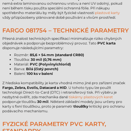
nemá extra laminovanou ochrannou vrstvu a není UV odolný, pokud
není během tisku použita speciální ochranná fólie. Při nákupu
spotřebního materiálu by měly být fyzické vlastnosti
plastové karty
vždy přizpůsobeny plánované době používání a vlivům prostředí.
FARGO 081754 – TECHNICKÉ PARAMETRY
Přesná znalost technických specifikací minimalizuje riziko chybných
objednávek a podporuje bezproblémový provoz. Tato
PVC karta
disponuje následujícími parametry:
Rozměr:
85,6 × 54 mm (standard CR80)
Tloušťka:
30 mil (0,76 mm)
Materiál:
PVC (Polyvinylchlorid)
Barva:
Bílá (čistý povrch)
Balení:
100 ks v balení
Z hlediska kompatibility je karta vhodná mimo jiné pro zařízení značek
Fargo, Zebra, Evolis, Datacard a HID
. U tohoto typu lze použít
technologii Direct-to-Card (DTC) i retransferový tisk. Při výběru je
nezbytné ověřit, zda mechanika dané
tiskárny plastových karet
podporuje tloušťku
30 mil
. Některé základní modely jsou určeny pro
karty s fixní tloušťkou, proto je parametr
tloušťky
kritický pro ochranu
podávacího mechanismu.
FYZICKÉ PARAMETRY PVC KARTY,