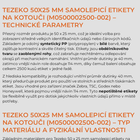
TEZEKO 50X25 MM SAMOLEPICÍ ETIKETY
NA KOTOUČI (M0500002500-002) –
TECHNICKÉ PARAMETRY
Přesný rozměr produktu je 50 x 25 mm, což je ideální volba pro
zobrazení středně velkých identifikačních údajů nebo čárových kódů.
Základem je odolný
syntetický PP
(polypropylen) v
bílé
barvě, který
zajišťuje kontrastní a skvěle čitelný tisk. Etikety jsou
obdélníkového
tvaru
se
zaoblenými rohy
, což zabraňuje nechtěnému odlepování
okrajů při mechanickém namáhání. Vnitřní průměr dutinky je 40 mm,
zatímco vnější návin role dosahuje 114 mm, díky čemuž balení obsahuje
celkem 2500 kusů etiket v jedné řadě.
Z hlediska kompatibility je rozhodující vnitřní průměr dutinky 40 mm,
který předurčuje produkt pro použití ve stolních a středních tiskárnách
etiket. Jsou vhodné pro zařízení značek Zebra, TSC, Godex nebo
Honeywell, která pojmou vnější návin 114 mm. Tyto
nepotištěné etikety
lze flexibilně využít pro dotisk jakýchkoliv vlastních údajů přímo v místě
potřeby.
TEZEKO 50X25 MM SAMOLEPICÍ ETIKETY
NA KOTOUČI (M0500002500-002) – TYP
MATERIÁLU A FYZIKÁLNÍ VLASTNOSTI
Základním materiálem pro Tezeko 50 x 25 mm samolepicí etikety na