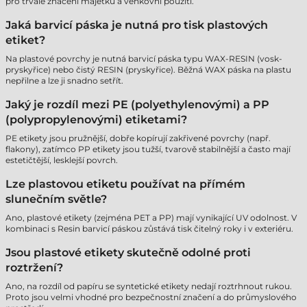
pro trvalé značení majetku a venkovní použití.
Jaká barvicí páska je nutná pro tisk plastových
etiket?
Na plastové povrchy je nutná barvicí páska typu WAX-RESIN (vosk-
pryskyřice) nebo čistý RESIN (pryskyřice). Běžná WAX páska na plastu
nepřilne a lze ji snadno setřít.
Jaký je rozdíl mezi PE (polyethylenovými) a PP
(polypropylenovými) etiketami?
PE etikety jsou pružnější, dobře kopírují zakřivené povrchy (např.
flakony), zatímco PP etikety jsou tužší, tvarově stabilnější a často mají
estetičtější, lesklejší povrch.
Lze plastovou etiketu používat na přímém
slunečním světle?
Ano, plastové etikety (zejména PET a PP) mají vynikající UV odolnost. V
kombinaci s Resin barvicí páskou zůstává tisk čitelný roky i v exteriéru.
Jsou plastové etikety skutečně odolné proti
roztržení?
Ano, na rozdíl od papíru se syntetické etikety nedají roztrhnout rukou.
Proto jsou velmi vhodné pro bezpečnostní značení a do průmyslového