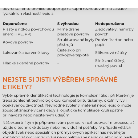
Pro dosažení optimální přilnavosti je důležité zvážit typ cílového
povrchu. Tento přehled podporuje nákupní rozhodování na základě
fyzikálních vlastností lepidla.
Doporučeno
S výhradou
Nedoporučeno
Plasty s nízkou povrchovou
Mírně drsné
Zledovatělý, namrzlý
energií (PE, PP)
plastové povrchy
povrch
Strukturované kryty
Porézní karton nebo
Kovové povrchy
přístrojů
papír
Čisté sklo při
Lakované a barvené kovy
Silikonové nátěry
pokojové teplotě
Silně znečištěný,
Hladké skleněné povrchy
-
mastný povrch
NEJSTE SI JISTI VÝBĚREM SPRÁVNÉ
ETIKETY?
Výběr správné identifikační technologie je komplexní úkol, při kterém je
třeba zohlednit technologickou kompatibilitu tiskárny, okolní vlivy i
očekávanou životnost. Nevhodně zvolený materiál nebo lepidlo může
způsobit značné vícenáklady a logistické komplikace kvůli špatné
přilnavosti nebo nečitelným údajům.
Náš expertní tým je připraven vám pomoci v rozhodovacím procesu, ať
už jde o technické dotazy nebo individuální potřeby. V případě větších
objednávek nebo speciálních průmyslových aplikací nás neváhejte
kontaktovat pro vypracování personalizované nabídky, abychom našli