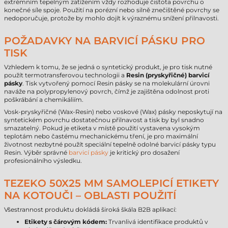
extrémním tepelným zatížením vždy rozhoduje čistota povrchu o
konečné síle spoje. Použití na porézní nebo silně znečištěné povrchy se
nedoporučuje, protože by mohlo dojít k výraznému snížení přilnavosti.
POŽADAVKY NA BARVICÍ PÁSKU PRO
TISK
Vzhledem k tomu, že se jedná o syntetický produkt, je pro tisk nutné
použít termotransferovou technologii a
Resin (pryskyřičné) barvicí
pásky
. Tisk vytvořený pomocí Resin pásky se na molekulární úrovni
naváže na polypropylenový povrch, čímž je zajištěna odolnost proti
poškrábání a chemikáliím.
Vosk-pryskyřičné (Wax-Resin) nebo voskové (Wax) pásky neposkytují na
syntetickém povrchu dostatečnou přilnavost a tisk by byl snadno
smazatelný. Pokud je etiketa v místě použití vystavena vysokým
teplotám nebo častému mechanickému tření, je pro maximální
životnost nezbytné použít speciální tepelně odolné barvicí pásky typu
Resin. Výběr správné
barvicí pásky
je kritický pro dosažení
profesionálního výsledku.
TEZEKO 50X25 MM SAMOLEPICÍ ETIKETY
NA KOTOUČI – OBLASTI POUŽITÍ
Všestrannost produktu dokládá široká škála B2B aplikací:
Etikety s čárovým kódem:
Trvanlivá identifikace produktů v