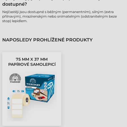
dostupné?
Nejčastěji jsou dostupné s běžným (permanentním), silným (extra
přilnavým), mrazírenským nebo snímatelným (odstranitelným beze
stop) lepidlem.
NAPOSLEDY PROHLÍŽENÉ PRODUKTY
75 MM X 37 MM
PAPÍROVÉ SAMOLEPICÍ
ETIKETY V KOTOUČÍCH
BÍLÁ ( 3000
ETIKETY/KOTÚČ )