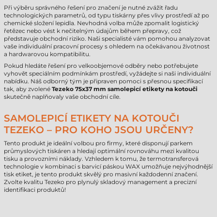
Při výběru správného řešení pro značení je nutné zvážit řadu
technologických parametrů, od typu tiskárny přes vlivy prostředí až po
chemické složení lepidla. Nevhodná volba může zpomalit logistický
řetězec nebo vést k nečitelným údajům během přepravy, což
představuje obchodní riziko. Naši specialisté vám pomohou analyzovat
vaše individuální pracovní procesy s ohledem na očekávanou životnost
a hardwarovou kompatibilitu.
Pokud hledáte řešení pro velkoobjemové odběry nebo potřebujete
vyhovět speciálním podmínkám prostředí, vyžádejte si naši individuální
nabídku. Náš odborný tým je připraven pomoci s přesnou specifikací
tak, aby zvolené
Tezeko 75x37 mm samolepicí etikety na kotouči
skutečně naplňovaly vaše obchodní cíle.
SAMOLEPICÍ ETIKETY NA KOTOUČI
TEZEKO – PRO KOHO JSOU URČENY?
Tento produkt je ideální volbou pro firmy, které disponují parkem
průmyslových tiskáren a hledají optimální rovnováhu mezi kvalitou
tisku a provozními náklady. Vzhledem k tomu, že termotransferová
technologie v kombinaci s barvicí páskou WAX umožňuje nejvýhodnější
tisk etiket, je tento produkt skvělý pro masivní každodenní značení.
Zvolte kvalitu Tezeko pro plynulý skladový management a precizní
identifikaci produktů!