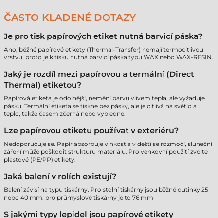
ČASTO KLADENÉ DOTAZY
Je pro tisk papírových etiket nutná barvicí páska?
Ano, běžné papírové etikety (Thermal-Transfer) nemají termocitlivou
vrstvu, proto je k tisku nutná barvicí páska typu WAX nebo WAX-RESIN.
Jaký je rozdíl mezi papírovou a termální (Direct
Thermal) etiketou?
Papírová etiketa je odolnější, nemění barvu vlivem tepla, ale vyžaduje
pásku. Termální etiketa se tiskne bez pásky, ale je citlivá na světlo a
teplo, takže časem zčerná nebo vybledne.
Lze papírovou etiketu používat v exteriéru?
Nedoporučuje se. Papír absorbuje vlhkost a v dešti se rozmočí, sluneční
záření může poškodit strukturu materiálu. Pro venkovní použití zvolte
plastové (PE/PP) etikety.
Jaká balení v rolích existují?
Balení závisí na typu tiskárny. Pro stolní tiskárny jsou běžné dutinky 25
nebo 40 mm, pro průmyslové tiskárny je to 76 mm
S jakými typy lepidel jsou papírové etikety