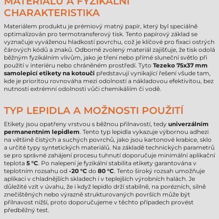
MATERIÁLU A FYZIKÁLNÍ
CHARAKTERISTIKA
Materiálem produktu je prémiový matný papír, který byl speciálně
optimalizován pro termotransferový tisk. Tento papírový základ se
vyznačuje vyváženou hladkostí povrchu, což je klíčové pro fixaci ostrých
čárových kódů a znaků. Odborně zvolený materiál zajišťuje, že tisk odolá
běžným fyzikálním vlivům, jako je tření nebo přímé sluneční světlo při
použití v interiéru nebo chráněném prostředí. Tyto
Tezeko 75x37 mm
samolepicí etikety na kotouči
představují vynikající řešení všude tam,
kde je prioritou rovnováha mezi odolností a nákladovou efektivitou, bez
nutnosti extrémní odolnosti vůči chemikáliím či vodě.
TYP LEPIDLA A MOŽNOSTI POUŽITÍ
Etikety jsou opatřeny vrstvou s běžnou přilnavostí, tedy
univerzálním
permanentním lepidlem
. Tento typ lepidla vykazuje výbornou adhezi
na většině čistých a suchých povrchů, jako jsou kartonové krabice, sklo
a určité typy syntetických materiálů. Na základě technických parametrů
se pro správné zahájení procesu tuhnutí doporučuje minimální aplikační
teplota
5 °C
. Po nalepení je fyzikální stabilita etikety garantována v
teplotním rozsahu od
-20 °C
do
80 °C
. Tento široký rozsah umožňuje
aplikaci v chladnějších skladech i v teplejších výrobních halách. Je
důležité vzít v úvahu, že i když lepidlo drží stabilně, na porézních, silně
znečištěných nebo výrazně strukturovaných površích může být
přilnavost nižší, proto doporučujeme v těchto případech provést
předběžný test.