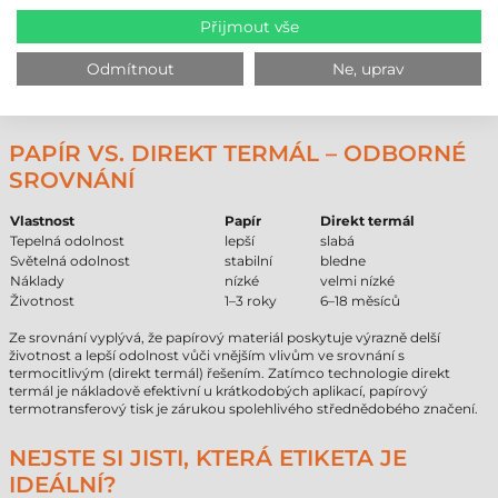
ETIKET
Přijmout vše
Typ materiálu
Očekávaná životnost (interiér)
Papír
1–3 roky
Odmítnout
Ne, uprav
Direkt termál
6–18 měsíců
Syntetické (PE/odolné)
5–10 let
PAPÍR VS. DIREKT TERMÁL – ODBORNÉ
SROVNÁNÍ
Vlastnost
Papír
Direkt termál
Tepelná odolnost
lepší
slabá
Světelná odolnost
stabilní
bledne
Náklady
nízké
velmi nízké
Životnost
1–3 roky
6–18 měsíců
Ze srovnání vyplývá, že papírový materiál poskytuje výrazně delší
životnost a lepší odolnost vůči vnějším vlivům ve srovnání s
termocitlivým (direkt termál) řešením. Zatímco technologie direkt
termál je nákladově efektivní u krátkodobých aplikací, papírový
termotransferový tisk je zárukou spolehlivého střednědobého značení.
NEJSTE SI JISTI, KTERÁ ETIKETA JE
IDEÁLNÍ?