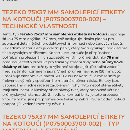
TEZEKO 75X37 MM SAMOLEPICÍ ETIKETY
NA KOTOUČI (P0750003700-002) –
TECHNICKÉ VLASTNOSTI
Tento typ
Tezeko 75x37 mm samolepicí etikety na kotouči
disponuje
šířkou 75 mm a výškou 37 mm, což poskytuje ideální plochu pro
zobrazení detailnějších produktových informací nebo čárových kódů.
Základním materiálem je kvalitní papír, který tvoří vynikající podklad pro
tisk s vysokým rozlišením. Konstrukce kotouče je přizpůsobena
potřebám profesionálních uživatelů: vnitřní průměr dutinky
76 mm
předurčuje tento produkt pro tiskárny střední třídy nebo
průmyslové
tiskárny etiket
, protože tyto výkonné stroje zajišťují stabilní vedení
média s tímto rozměrem jádra. Vnější průměr návinu je 158 mm, což
umožňuje ekonomické balení 3000 kusů na kotouči, čímž se snižuje
frekvence výměny spotřebního materiálu během tisku. Etikety jsou
uspořádány v jedné řadě se zaoblenými rohy. Tyto nepotištěné etikety
mají bílou barvu a klasický obdélníkový tvar, který odpovídá většině
průmyslových standardů. Z hlediska kompatibility je toto provedení
vhodné mimo jiné pro průmyslové tiskárny Zebra, TSC a Godex, pokud
podporují uvedené rozměry návinu.
TEZEKO 75X37 MM SAMOLEPICÍ ETIKETY
NA KOTOUČI (P0750003700-002) – TYP