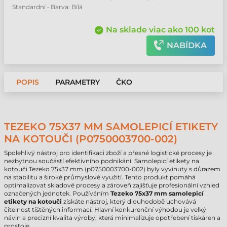
Standardní • Barva: Bílá
Na sklade viac ako 100 kot
NABÍDKA
POPIS
PARAMETRY
ČKO
TEZEKO 75X37 MM SAMOLEPICÍ ETIKETY
NA KOTOUČI (P0750003700-002)
Spolehlivý nástroj pro identifikaci zboží a přesné logistické procesy je
nezbytnou součástí efektivního podnikání. Samolepicí etikety na
kotouči Tezeko 75x37 mm (p0750003700-002) byly vyvinuty s důrazem
na stabilitu a široké průmyslové využití. Tento produkt pomáhá
optimalizovat skladové procesy a zároveň zajišťuje profesionální vzhled
označených jednotek. Používáním
Tezeko 75x37 mm samolepicí
etikety na kotouči
získáte nástroj, který dlouhodobě uchovává
čitelnost tištěných informací. Hlavní konkurenční výhodou je velký
návin a precizní kvalita výroby, která minimalizuje opotřebení tiskáren a
prostoje.