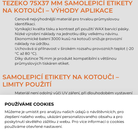
TEZEKO 75X37 MM SAMOLEPICÍ ETIKETY
NA KOTOUČI – VÝHODY APLIKACE
Cenově nejvýhodnější materiál pro trvalou průmyslovou
identifikaci.
Vynikající kvalita tisku a kontrast při použití WAX barvicí pásky.
Nízké výrobní náklady na jednotku díky velkému návinu.
Ekonomické balení 3000 kusů na kotouči snižuje provozní
náklady na údržbu.
Uchovává si přilnavost v širokém rozsahu provozních teplot (-20
°C až 80 °C).
Díky dutince 76 mm je produkt kompatibilní s většinou
průmyslových tiskáren etiket.
SAMOLEPICÍ ETIKETY NA KOTOUČI –
LIMITY POUŽITÍ
Materiál není odolný vůči UV záření, při dlouhodobém vystavení
přímému slunci může papír žloutnout.
Produkt není voděodolný, vlivem vlhkosti může docházet k
POUŽÍVÁME COOKIES
vlnění nebo trhání materiálu.
Můžeme je umístit pro analýzu našich údajů o návštěvnících, pro
Venkovní použití se nedoporučuje kvůli nízké odolnosti vůči
zlepšení našeho webu, ukázání personalizovaného obsahu a pro
povětrnostním vlivům.
poskytnutí skvělého zážitku z webu. Pro více informací o cookies
používáme otevřené nastavení.
SROVNÁNÍ ŽIVOTNOSTI PAPÍROVÝCH