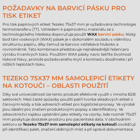
POŽADAVKY NA BARVICÍ PÁSKU PRO
TISK ETIKET
Pro tisk papírových etiket Tezeko 75x37 mm je vyžadována technologie
termotransferu (TT). Vzhledem k papírovému materiálu se z
technologického hlediska doporučuje použít
WAX
barvicí pásku
. Nízký
bod tání voskových (WAX) pásek je v dokonalém souladu s vláknitou
strukturou papíru, díky čemuž se barvivo vstřebává hluboko a
rovnoměrně. Tato kombinace představuje nejnákladnější řešení pro
výrobu trvanlivých tisků. Použitím WAX pásky navíc šetříte životnost
tiskové hlavy, protože požadovaného krytí a kontrastu dosáhnete i při
nižších teplotách tisku.
TEZEKO 75X37 MM SAMOLEPICÍ ETIKETY
NA KOTOUČI – OBLASTI POUŽITÍ
Díky své univerzálnosti lze tento produkt efektivně využít v mnoha B2B
sektorech. Mezi časté způsoby použití patří tvorba skladových etiket s
čárovými kódy a tisk adresních etiket pro logistické procesy. Ve výrobě
jsou ideální pro značení produktovými popisy a identifikátory. Ve
zdravotnictví najdou uplatnění jako etikety na vzorky, kde rozměr 75x37
mm poskytuje dostatek prostoru pro pacientská data. V obchodním
sektoru se
Tezeko 75x37 mm samolepicí etikety na kotouči
osvědčují
při identifikaci palet, značení sběrných míst a při správě dokumentace.