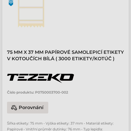
75 MM X 37 MM PAPÍROVÉ SAMOLEPICÍ ETIKETY
V KOTOUČÍCH BÍLÁ ( 3000 ETIKETY/KOTÚČ )
Číslo produktu:
P0750003700-002
Porovnání
Šířka etikety: 75 mm • Výška etikety: 37 mm • Materiál etikety:
Papírové • Vnitřní průměr dutinky: 76 mm • Typ lepidla: