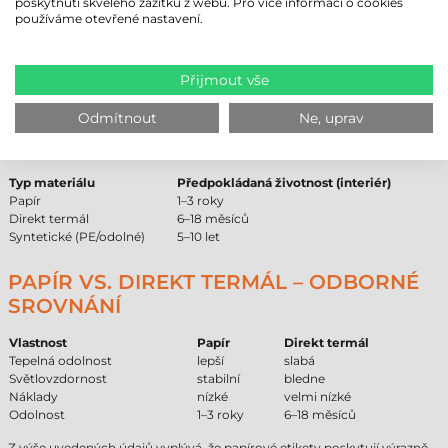
poskytnutí skvělého zážitku z webu. Pro více informací o cookies
odolný vůči UV záření.
používáme otevřené nastavení.
Materiál není voděodolný, při přímém kontaktu s vlhkostí mohou
papírová vlákna nasáknout a etikety se mohou kroutit.
Na místech vystavených silnému otěru nebo chemickému
čištění může být životnost tisku omezená.
Přijmout vše
SROVNÁNÍ ŽIVOTNOSTI PAPÍROVÝCH
Odmítnout
Ne, uprav
ETIKET
Typ materiálu
Předpokládaná životnost (interiér)
Papír
1–3 roky
Direkt termál
6–18 měsíců
Syntetické (PE/odolné)
5–10 let
PAPÍR VS. DIREKT TERMÁL – ODBORNÉ
SROVNÁNÍ
Vlastnost
Papír
Direkt termál
Tepelná odolnost
lepší
slabá
Světlovzdornost
stabilní
bledne
Náklady
nízké
velmi nízké
Odolnost
1–3 roky
6–18 měsíců
Z výše uvedených údajů vyplývá, že papírové etikety poskytují výrazně