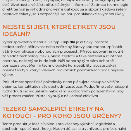
delší životnost a větší stabilitu tištěných informací. Zatímco technologie
direkt termál je výhodná pro velmi krátkodobá a nízkonákladová řešení,
papírové etikety jsou bezpečnější volbou pro skladové a výrobní úkoly.
NEJSTE SI JISTI, KTERÉ ETIKETY JSOU
IDEÁLNÍ?
Výběr správného materiálu a typu
lepidla
je kritický, protože
nedostatečná přilnavost nebo nečitelný čárový kód mohou způsobit
vážné komplikace v obchodních procesech. Při rozhodování je nutné
zohlednit technologii tisku, okolní teplotu a také materiál a životnost
povrchu, na který se bude lepit. Náš odborný tým vám ochotně
pomůže s prověřením technologické kompatibility, abyste získali
přesně ten typ, který v daných provozních podmínkách podá nejlepší
výkon.
Pokud máte specifické požadavky nebo plánujete nákup ve větším
objemu, kontaktujte naše obchodní zástupce. Podpoříme vaše nákupní
rozhodnutí individuálními nabídkami a odborným poradenstvím, aby
váš proces značení zůstal plynulý a nákladově efektivní.
TEZEKO SAMOLEPICÍ ETIKETY NA
KOTOUČI – PRO KOHO JSOU URČENY?
Tento produkt je ideální volbou pro všechny výrobní, logistické a
obchodní společnosti, kde je kladen důraz na trvanlivou a profesionální