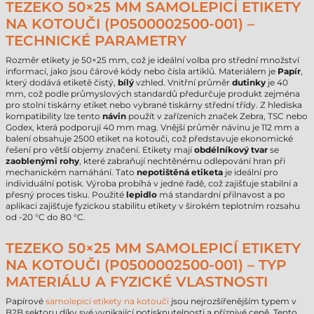
TEZEKO 50×25 MM SAMOLEPICÍ ETIKETY
NA KOTOUČI (P0500002500-001) –
TECHNICKÉ PARAMETRY
Rozměr etikety je 50×25 mm, což je ideální volba pro střední množství
informací, jako jsou čárové kódy nebo čísla artiklů. Materiálem je
Papír
,
který dodává etiketě čistý,
bílý
vzhled. Vnitřní průměr
dutinky
je 40
mm, což podle průmyslových standardů předurčuje produkt zejména
pro stolní tiskárny etiket nebo vybrané tiskárny střední třídy. Z hlediska
kompatibility lze tento
návin
použít v zařízeních značek Zebra, TSC nebo
Godex, která podporují 40 mm mag. Vnější průměr návinu je 112 mm a
balení obsahuje 2500 etiket na kotouči, což představuje ekonomické
řešení pro větší objemy značení. Etikety mají
obdélníkový tvar
se
zaoblenými rohy
, které zabraňují nechtěnému odlepování hran při
mechanickém namáhání. Tato
nepotištěná etiketa
je ideální pro
individuální potisk. Výroba probíhá v jedné řadě, což zajišťuje stabilní a
přesný proces tisku. Použité
lepidlo
má standardní přilnavost a po
aplikaci zajišťuje fyzickou stabilitu etikety v širokém teplotním rozsahu
od -20 °C do 80 °C.
TEZEKO 50×25 MM SAMOLEPICÍ ETIKETY
NA KOTOUČI (P0500002500-001) – TYP
MATERIÁLU A FYZICKÉ VLASTNOSTI
Papírové
samolepicí etikety na kotouči
jsou nejrozšířenějším typem v
B2B sektoru díky své vynikající potisknutelnosti a příznivé ceně. Tento