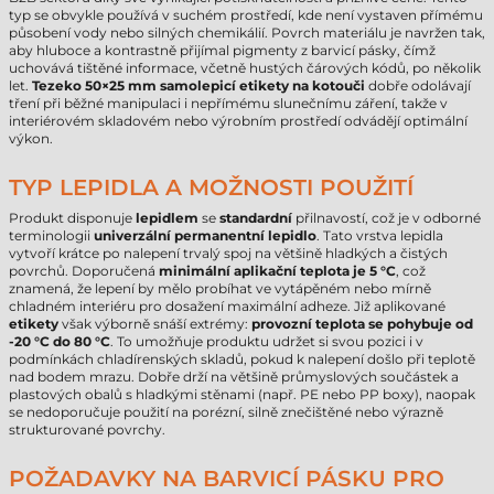
typ se obvykle používá v suchém prostředí, kde není vystaven přímému
působení vody nebo silných chemikálií. Povrch materiálu je navržen tak,
aby hluboce a kontrastně přijímal pigmenty z barvicí pásky, čímž
uchovává tištěné informace, včetně hustých čárových kódů, po několik
let.
Tezeko 50×25 mm samolepicí etikety na kotouči
dobře odolávají
tření při běžné manipulaci i nepřímému slunečnímu záření, takže v
interiérovém skladovém nebo výrobním prostředí odvádějí optimální
výkon.
TYP LEPIDLA A MOŽNOSTI POUŽITÍ
Produkt disponuje
lepidlem
se
standardní
přilnavostí, což je v odborné
terminologii
univerzální permanentní lepidlo
. Tato vrstva lepidla
vytvoří krátce po nalepení trvalý spoj na většině hladkých a čistých
povrchů. Doporučená
minimální aplikační teplota je 5 °C
, což
znamená, že lepení by mělo probíhat ve vytápěném nebo mírně
chladném interiéru pro dosažení maximální adheze. Již aplikované
etikety
však výborně snáší extrémy:
provozní teplota se pohybuje od
-20 °C do 80 °C
. To umožňuje produktu udržet si svou pozici i v
podmínkách chladírenských skladů, pokud k nalepení došlo při teplotě
nad bodem mrazu. Dobře drží na většině průmyslových součástek a
plastových obalů s hladkými stěnami (např. PE nebo PP boxy), naopak
se nedoporučuje použití na porézní, silně znečištěné nebo výrazně
strukturované povrchy.
POŽADAVKY NA BARVICÍ PÁSKU PRO