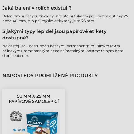
Jaká balení v rolích existují?
Balení závisí na typu tiskárny. Pro stolní tiskárny jsou běžné dutinky 25
nebo 40 mm, pro průmyslové tiskárny je to 76 mm
S jakými typy lepidel jsou papírové etikety
dostupné?
Nejčastěji jsou dostupné s běžným (permanentním), silným (extra
přilnavým), mrazírenským nebo snímatelným (odstranitelným beze
stop) lepidlem.
NAPOSLEDY PROHLÍŽENÉ PRODUKTY
50 MM X 25 MM
PAPÍROVÉ SAMOLEPICÍ
ETIKETY V KOTOUČÍCH
BÍLÁ ( 2500
ETIKETY/KOTÚČ )