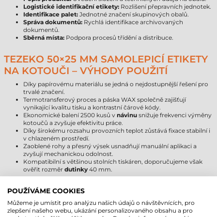
Logistické identifikační etikety:
Rozlišení přepravních jednotek.
Identifikace palet:
Jednotné značení skupinových obalů.
Správa dokumentů:
Rychlá identifikace archivovaných
dokumentů.
Sběrná místa:
Podpora procesů třídění a distribuce.
TEZEKO 50×25 MM SAMOLEPICÍ ETIKETY
NA KOTOUČI – VÝHODY POUŽITÍ
Díky papírovému materiálu se jedná o nejdostupnější řešení pro
trvalé značení.
Termotransferový proces a páska WAX společně zajišťují
vynikající kvalitu tisku a kontrastní čárové kódy.
Ekonomické balení 2500 kusů v
návinu
snižuje frekvenci výměny
kotoučů a zvyšuje efektivitu práce.
Díky širokému rozsahu provozních teplot zůstává fixace stabilní i
v chlazeném prostředí.
Zaoblené rohy a přesný výsek usnadňují manuální aplikaci a
zvyšují mechanickou odolnost.
Kompatibilní s většinou stolních tiskáren, doporučujeme však
ověřit rozměr
dutinky
40 mm.
PAPÍROVÉ SAMOLEPICÍ ETIKETY NA
POUŽÍVÁME COOKIES
KOTOUČI – OMEZENÍ POUŽITÍ
Můžeme je umístit pro analýzu našich údajů o návštěvnících, pro
zlepšení našeho webu, ukázání personalizovaného obsahu a pro
Nedoporučuje se pro venkovní použití, protože materiál není