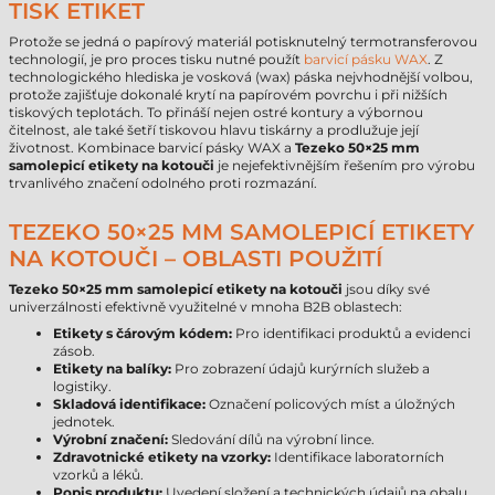
TISK ETIKET
Protože se jedná o papírový materiál potisknutelný termotransferovou
technologií, je pro proces tisku nutné použít
barvicí pásku WAX
. Z
technologického hlediska je vosková (wax) páska nejvhodnější volbou,
protože zajišťuje dokonalé krytí na papírovém povrchu i při nižších
tiskových teplotách. To přináší nejen ostré kontury a výbornou
čitelnost, ale také šetří tiskovou hlavu tiskárny a prodlužuje její
životnost. Kombinace barvicí pásky WAX a
Tezeko 50×25 mm
samolepicí etikety na kotouči
je nejefektivnějším řešením pro výrobu
trvanlivého značení odolného proti rozmazání.
TEZEKO 50×25 MM SAMOLEPICÍ ETIKETY
NA KOTOUČI – OBLASTI POUŽITÍ
Tezeko 50×25 mm samolepicí etikety na kotouči
jsou díky své
univerzálnosti efektivně využitelné v mnoha B2B oblastech:
Etikety s čárovým kódem:
Pro identifikaci produktů a evidenci
zásob.
Etikety na balíky:
Pro zobrazení údajů kurýrních služeb a
logistiky.
Skladová identifikace:
Označení policových míst a úložných
jednotek.
Výrobní značení:
Sledování dílů na výrobní lince.
Zdravotnické etikety na vzorky:
Identifikace laboratorních
vzorků a léků.
Popis produktu:
Uvedení složení a technických údajů na obalu.