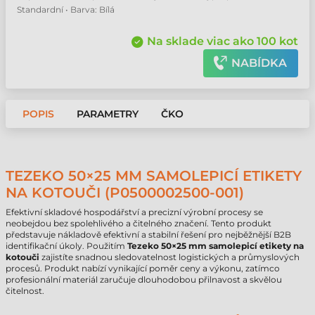
Standardní • Barva: Bílá
Na sklade viac ako 100 kot
NABÍDKA
POPIS
PARAMETRY
ČKO
TEZEKO 50×25 MM SAMOLEPICÍ ETIKETY
NA KOTOUČI (P0500002500-001)
Efektivní skladové hospodářství a precizní výrobní procesy se
neobejdou bez spolehlivého a čitelného značení. Tento produkt
představuje nákladově efektivní a stabilní řešení pro nejběžnější B2B
identifikační úkoly. Použitím
Tezeko 50×25 mm samolepicí etikety na
kotouči
zajistíte snadnou sledovatelnost logistických a průmyslových
procesů. Produkt nabízí vynikající poměr ceny a výkonu, zatímco
profesionální materiál zaručuje dlouhodobou přilnavost a skvělou
čitelnost.