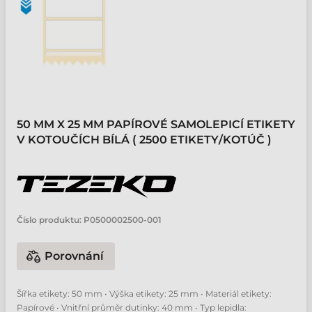
50 MM X 25 MM PAPÍROVÉ SAMOLEPICÍ ETIKETY
V KOTOUČÍCH BÍLÁ ( 2500 ETIKETY/KOTÚČ )
Číslo produktu:
P0500002500-001
Porovnání
Šířka etikety: 50 mm • Výška etikety: 25 mm • Materiál etikety:
Papírové • Vnitřní průměr dutinky: 40 mm • Typ lepidla: