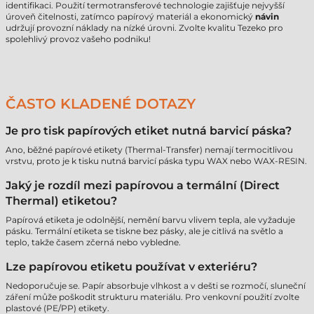
identifikaci. Použití termotransferové technologie zajišťuje nejvyšší
úroveň čitelnosti, zatímco papírový materiál a ekonomický
návin
udržují provozní náklady na nízké úrovni. Zvolte kvalitu Tezeko pro
spolehlivý provoz vašeho podniku!
ČASTO KLADENÉ DOTAZY
Je pro tisk papírových etiket nutná barvicí páska?
Ano, běžné papírové etikety (Thermal-Transfer) nemají termocitlivou
vrstvu, proto je k tisku nutná barvicí páska typu WAX nebo WAX-RESIN.
Jaký je rozdíl mezi papírovou a termální (Direct
Thermal) etiketou?
Papírová etiketa je odolnější, nemění barvu vlivem tepla, ale vyžaduje
pásku. Termální etiketa se tiskne bez pásky, ale je citlivá na světlo a
teplo, takže časem zčerná nebo vybledne.
Lze papírovou etiketu používat v exteriéru?
Nedoporučuje se. Papír absorbuje vlhkost a v dešti se rozmočí, sluneční
záření může poškodit strukturu materiálu. Pro venkovní použití zvolte
plastové (PE/PP) etikety.