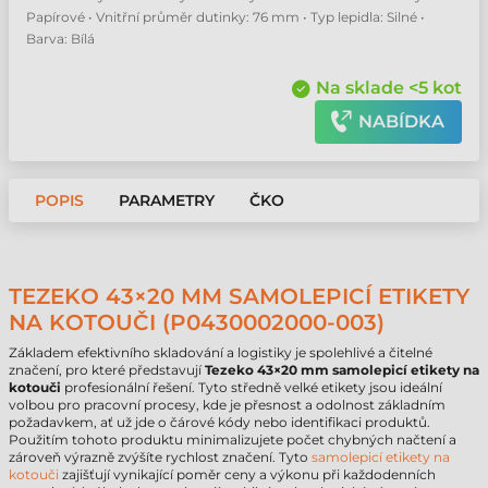
Papírové • Vnitřní průměr dutinky: 76 mm • Typ lepidla: Silné •
Barva: Bílá
Na sklade <5 kot
NABÍDKA
POPIS
PARAMETRY
ČKO
TEZEKO 43×20 MM SAMOLEPICÍ ETIKETY
NA KOTOUČI (P0430002000-003)
Základem efektivního skladování a logistiky je spolehlivé a čitelné
značení, pro které představují
Tezeko 43×20 mm samolepicí etikety na
kotouči
profesionální řešení. Tyto středně velké etikety jsou ideální
volbou pro pracovní procesy, kde je přesnost a odolnost základním
požadavkem, ať už jde o čárové kódy nebo identifikaci produktů.
Použitím tohoto produktu minimalizujete počet chybných načtení a
zároveň výrazně zvýšíte rychlost značení. Tyto
samolepicí etikety na
kotouči
zajišťují vynikající poměr ceny a výkonu při každodenních