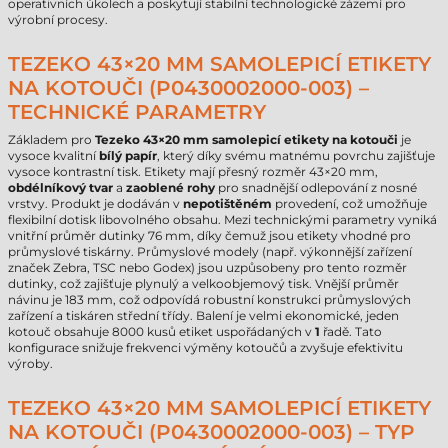
operativních úkolech a poskytují stabilní technologické zázemí pro
výrobní procesy.
TEZEKO 43×20 MM SAMOLEPICÍ ETIKETY
NA KOTOUČI (P0430002000-003) –
TECHNICKÉ PARAMETRY
Základem pro
Tezeko 43×20 mm samolepicí etikety na kotouči
je
vysoce kvalitní
bílý papír
, který díky svému matnému povrchu zajišťuje
vysoce kontrastní tisk. Etikety mají přesný rozměr 43×20 mm,
obdélníkový tvar
a
zaoblené rohy
pro snadnější odlepování z nosné
vrstvy. Produkt je dodáván v
nepotištěném
provedení, což umožňuje
flexibilní dotisk libovolného obsahu. Mezi technickými parametry vyniká
vnitřní průměr dutinky 76 mm, díky čemuž jsou etikety vhodné pro
průmyslové tiskárny. Průmyslové modely (např. výkonnější zařízení
značek Zebra, TSC nebo Godex) jsou uzpůsobeny pro tento rozměr
dutinky, což zajišťuje plynulý a velkoobjemový tisk. Vnější průměr
návinu je 183 mm, což odpovídá robustní konstrukci průmyslových
zařízení a tiskáren střední třídy. Balení je velmi ekonomické, jeden
kotouč obsahuje 8000 kusů etiket uspořádaných v
1
řadě. Tato
konfigurace snižuje frekvenci výměny kotoučů a zvyšuje efektivitu
výroby.
TEZEKO 43×20 MM SAMOLEPICÍ ETIKETY
NA KOTOUČI (P0430002000-003) – TYP