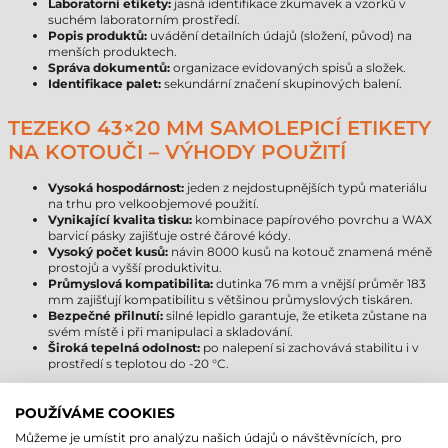
Laboratorní etikety:
jasná identifikace zkumavek a vzorků v
suchém laboratorním prostředí.
Popis produktů:
uvádění detailních údajů (složení, původ) na
menších produktech.
Správa dokumentů:
organizace evidovaných spisů a složek.
Identifikace palet:
sekundární značení skupinových balení.
TEZEKO 43×20 MM SAMOLEPICÍ ETIKETY
NA KOTOUČI – VÝHODY POUŽITÍ
Vysoká hospodárnost:
jeden z nejdostupnějších typů materiálu
na trhu pro velkoobjemové použití.
Vynikající kvalita tisku:
kombinace papírového povrchu a WAX
barvicí pásky zajišťuje ostré čárové kódy.
Vysoký počet kusů:
návin 8000 kusů na kotouč znamená méně
prostojů a vyšší produktivitu.
Průmyslová kompatibilita:
dutinka 76 mm a vnější průměr 183
mm zajišťují kompatibilitu s většinou průmyslových tiskáren.
Bezpečné přilnutí:
silné lepidlo garantuje, že etiketa zůstane na
svém místě i při manipulaci a skladování.
Široká tepelná odolnost:
po nalepení si zachovává stabilitu i v
prostředí s teplotou do -20 °C.
PAPÍROVÉ SAMOLEPICÍ ETIKETY NA
POUŽÍVÁME COOKIES
KOTOUČI – OMEZENÍ POUŽITÍ
Můžeme je umístit pro analýzu našich údajů o návštěvnících, pro