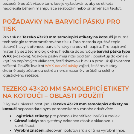
bezpečně použít všude tam, kde je vyžadováno, aby se etiketa
neodlepila během manipulace se zbožím nebo při změnách teplot.
POŽADAVKY NA BARVICÍ PÁSKU PRO
TISK
Pro tisk na
Tezeko 43×20 mm samolepicí etikety na kotouči
je nutná
technologie termotransferového tisku. Tato metoda využívá teplo
tiskové hlavy k přenosu barvicí vrstvy na povrch papíru. Pro papírové
materiály se z technologického hlediska doporučuje
barvicí páska typu
WAX
(vosková). Voskové pásky mají nižší bod tání, poskytují dokonalé
krytí na papírových vláknech, šetří tiskovou hlavu a prodlužují životnost
zařízení. Použití kvalitní
WAX barvicí pásky
zajistí, že čárové kódy i
drobné texty zůstanou ostré a nerozmazané v průběhu celého
logistického řetězce.
TEZEKO 43×20 MM SAMOLEPICÍ ETIKETY
NA KOTOUČI – OBLASTI POUŽITÍ
Díky své univerzálnosti jsou
Tezeko 43×20 mm samolepicí etikety na
kotouči
nepostradatelným pomocníkem v mnoha odvětvích:
Logistické etikety:
pro přesnou identifikaci balíků a zásilek.
Čárové kódy:
pro systémy evidence zásob a skladovou
identifikaci.
Výrobní značení:
sledování polotovarů a dílů na výrobní lince.