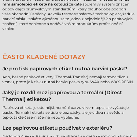
mm samolepicí etikety na kotouči
získáte spolehlivý systém značení
odpovídající průmyslovým standardům, který dlouhodobě podpoří
vaše obchodní úspěchy. Ačkoliv termotransferová technologie vyžaduje
barvicí pásku, získáte výměnou za to jedno z nejodolnějších papírových
značení, které nebledne a dodává vašim produktům profesionální
vzhled.
ČASTO KLADENÉ DOTAZY
Je pro tisk papírových etiket nutná barvicí páska?
Ano, běžné papírové etikety (Thermal-Transfer) nemají termocitlivou
vrstvu, proto je k tisku nutná barvicí páska typu WAX nebo WAX-RESIN.
Jaký je rozdíl mezi papírovou a termální (Direct
Thermal) etiketou?
Papírová etiketa je odolnější, nemění barvu vlivem tepla, ale vyžaduje
pásku. Termální etiketa se tiskne bez pásky, ale je citlivá na světlo a
teplo, takže časem zčerná nebo vybledne.
Lze papírovou etiketu používat v exteriéru?
Nedoporučuje se. Papír absorbuje vlhkost a v dešti se rozmočí, sluneční