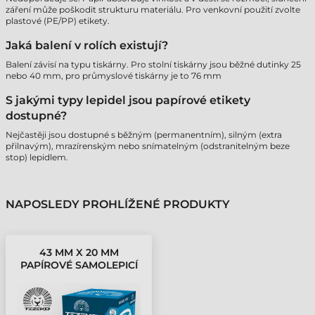
záření může poškodit strukturu materiálu. Pro venkovní použití zvolte
plastové (PE/PP) etikety.
Jaká balení v rolích existují?
Balení závisí na typu tiskárny. Pro stolní tiskárny jsou běžné dutinky 25
nebo 40 mm, pro průmyslové tiskárny je to 76 mm
S jakými typy lepidel jsou papírové etikety
dostupné?
Nejčastěji jsou dostupné s běžným (permanentním), silným (extra
přilnavým), mrazírenským nebo snímatelným (odstranitelným beze
stop) lepidlem.
NAPOSLEDY PROHLÍŽENÉ PRODUKTY
43 MM X 20 MM
PAPÍROVÉ SAMOLEPICÍ
ETIKETY V KOTOUČÍCH
BÍLÁ ( 8000
ETIKETY/KOTÚČ )