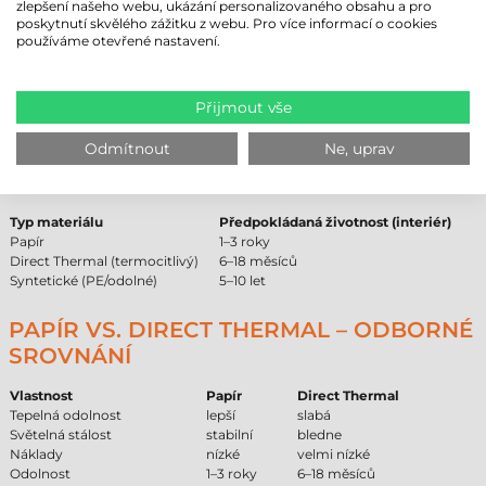
zlepšení našeho webu, ukázání personalizovaného obsahu a pro
Není voděodolná:
při přímém kontaktu s vlhkostí nebo vodou
poskytnutí skvělého zážitku z webu. Pro více informací o cookies
může dojít k provlhnutí materiálu a nabobtnání vláken.
používáme otevřené nastavení.
Není UV odolná:
při dlouhodobém vystavení přímému a silnému
slunečnímu záření může materiál časem zežloutnout.
Omezení v exteriéru:
v extrémních povětrnostních podmínkách
Přijmout vše
nedosahuje takové odolnosti jako syntetické materiály (PE).
Odmítnout
Ne, uprav
SROVNÁNÍ ŽIVOTNOSTI PAPÍROVÝCH
ETIKET
Typ materiálu
Předpokládaná životnost (interiér)
Papír
1–3 roky
Direct Thermal (termocitlivý)
6–18 měsíců
Syntetické (PE/odolné)
5–10 let
PAPÍR VS. DIRECT THERMAL – ODBORNÉ
SROVNÁNÍ
Vlastnost
Papír
Direct Thermal
Tepelná odolnost
lepší
slabá
Světelná stálost
stabilní
bledne
Náklady
nízké
velmi nízké
Odolnost
1–3 roky
6–18 měsíců