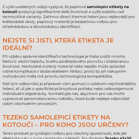
Z výše uvedených údajů vyplývá, že papírové
samolepicí etikety na
kotouči
poskytují signifikantně delší životnost a vyšší stabilitu než
termocitlivé varianty. Zatímco direct thermal řešení jsou nejlevnější pro
krátkodobé úkoly, papírový materiál je bezpečnou volbou pro
střednědobou a dlouhodobou identifikaci.
NEJSTE SI JISTI, KTERÁ ETIKETA JE
IDEÁLNÍ?
Při výběru správné identifikační technologie je třeba zvážit mnoho
faktorů: okolní teplotu, kvalitu podkladového povrchu i očekávanou
životnost. Nevhodně zvolený materiál nebo lepidlo může způsobit
vážné komplikace v dodavatelském řetězci, proto by při nákupním
rozhodování měla mít prioritu technologická kompatibilita.
Náš tým odborníků je připraven vám pomoci s výběrem nejvhodnějšího
řešení, ať už jde o specifické průmyslové potřeby nebo velkoobjemové
individuální objednávky. Kontaktujte nás, abychom pro vás mohli
vypracovat personalizovanou nabídku, která bude nejlépe odpovídat
vašim obchodním procesům.
TEZEKO SAMOLEPICÍ ETIKETY NA
KOTOUČI – PRO KOHO JSOU URČENY?
Tento produkt je vynikající volbou pro všechny společnosti, kde jde
efektivita ruku v ruce s kontrolou nákladů. Používáním
Tezeko 43×20