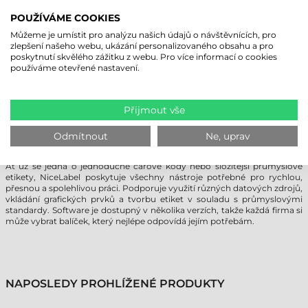
PRO NÁVRH A TISK ETIKET
POUŽÍVÁME COOKIES
NiceLabel nabízí pokročilá, a přitom uživatelsky přívětivá softwarová
Můžeme je umístit pro analýzu našich údajů o návštěvnících, pro
řešení, která zjednodušují návrh etiket a produktového značení, stejně
zlepšení našeho webu, ukázání personalizovaného obsahu a pro
jako samotný tiskový proces – bez ohledu na to, zda jde o malý podnik
poskytnutí skvělého zážitku z webu. Pro více informací o cookies
nebo nadnárodní společnost s více pobočkami. Softwarový balík je
používáme otevřené nastavení.
flexibilně navržen: od základních verzí až po komplexní podnikové
systémy existuje řešení pro každou potřebu.
Software NiceLabel má rozhraní podobné Microsoft Office, což
Přijmout vše
umožňuje rychlé zaškolení a snadné ovládání – díky tomu lze etikety
efektivně vytvářet i bez předchozích zkušeností. Balík podporuje více
než 4 000 tiskáren etiket prostřednictvím native ovladačů pro
Odmítnout
Ne, uprav
Windows, které často nabízejí více funkcí než originální ovladače od
výrobců.
Ať už se jedná o jednoduché čárové kódy nebo složitější průmyslové
etikety, NiceLabel poskytuje všechny nástroje potřebné pro rychlou,
přesnou a spolehlivou práci. Podporuje využití různých datových zdrojů,
vkládání grafických prvků a tvorbu etiket v souladu s průmyslovými
standardy. Software je dostupný v několika verzích, takže každá firma si
může vybrat balíček, který nejlépe odpovídá jejím potřebám.
NAPOSLEDY PROHLÍŽENÉ PRODUKTY