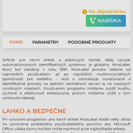
Na objednávku
NABÍDKA
POPIS
PARAMETRY
PODOBNÉ PRODUKTY
Softvér pre nárvh etikiet a plastových kartiet, ďalej vývojár
automatizovaných identifikačných systémov je globálny NiceLabel,
ktorý bol založený v roku 1993. NiceLabel ponúka riešenie od
najmenších používatelov až po najväčších multinocionálných
spoločností pre každého - slúži a centralizuje označovacie a
identifikačné procesy na jednom centrálnom serveri aj na viacerých
výrobných miestach. Používaním programu môžeme zvýšiť kvalitu,
rýchlosť a efektívnosť etiketovania, pričom môžeme znížiť s tým
vzniknuté náklady.
LAHKO A BEZPEČNE
Pri vytvorení programov pre návrh etikiet NiceLabel kladili velký dôraz
na vytvorenie podobného používatelského povrchu ako Microsoft
Office, vďaka čomu hocikto môže navrhnúť aj tie najzložitejšie etikety.