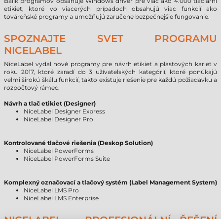
Balík programov obsahuje Windows driver pre viac ako 4.000 tlačiarní
etikiet, ktoré vo viacerých prípadoch obsahujú viac funkcií ako
továreňské programy a umožňujú zaručene bezpečnejšie fungovanie.
SPOZNAJTE SVET PROGRAMU
NICELABEL
NiceLabel vydal nové programy pre návrh etikiet a plastových kariet v
roku 2017, ktoré zaradí do 3 užívatelských kategórií, ktoré ponúkajú
velmi širokú škálu funkcií, takto existuje riešenie pre každú požiadavku a
rozpočtový rámec.
Návrh a tlač etikiet (Designer)
NiceLabel Designer Express
NiceLabel Designer Pro
Kontrolované tlačové riešenia (Deskop Solution)
NiceLabel PowerForms
NiceLabel PowerForms Suite
Komplexný označovací a tlačový systém (Label Management System)
NiceLabel LMS Pro
NiceLabel LMS Enterprise
NICELABEL – PROFESIONÁLNÍ ŘEŠENÍ