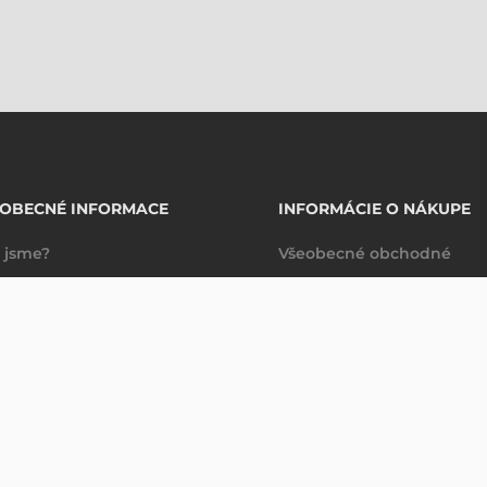
EOBECNÉ INFORMACE
INFORMÁCIE O NÁKUPE
 jsme?
Všeobecné obchodné
takty
podmienky
11 463,81 CZK
102 MM SYNTETICKÉ KONTINUÁLNÍ SPOTŘEBNÍ MATERIÁL EPSON BÍLÁ ( 55 M )
Bez DPH
Dodacie a platobné
8
kot
/
(
14 100,49 CZK
)
podmienky
Spravovanie údajov
Právne ujednanie