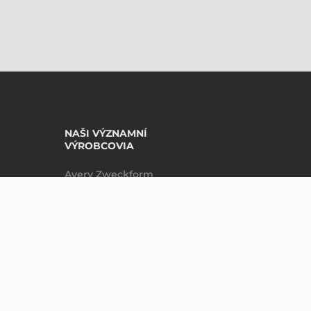
NAŠI VÝZNAMNÍ
VÝROBCOVIA
Avery Zweckform
Datalogic
DO KOŠÍKU
krab
Epson
Godex
Tezeko
Zebra