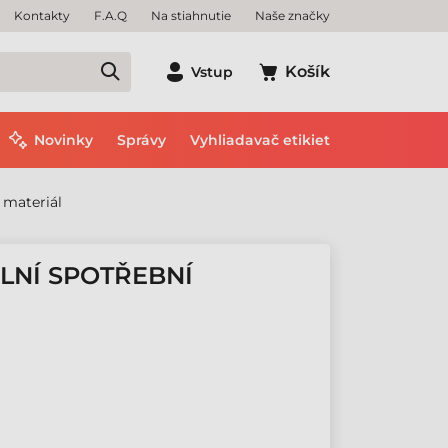
Kontakty
F.A.Q
Na stiahnutie
Naše značky
Košík
Vstup
Novinky
Správy
Vyhliadavač etikiet
 materiál
LNÍ SPOTŘEBNÍ