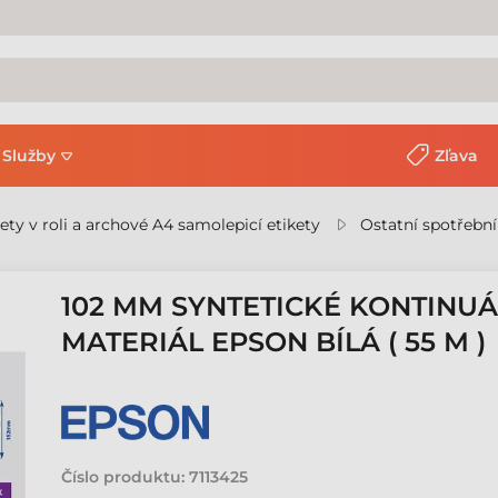
Služby
Zľava
kety v roli a archové A4 samolepicí etikety
Ostatní spotřební
102 MM SYNTETICKÉ KONTINUÁ
MATERIÁL EPSON BÍLÁ ( 55 M )
Číslo produktu:
7113425