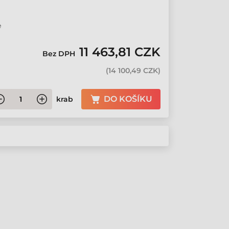
e
11 463,81 CZK
Bez DPH
(
14 100,49 CZK
)
DO KOŠÍKU
krab