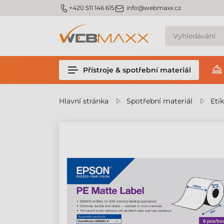
m_phone
m_email
+420 511 146 615
info@webmaxx.cz
Přístroje & spotřební materiál
Hlavní stránka
Spotřební materiál
Eti