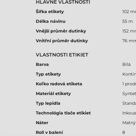
HLAVNÉ VLASTNOSTI
Šířka etikety
102 
Délka návinu
55 m
Vnější průměr dutinky
152 
Vnitřní průměr dutinky
76 m
VLASTNOSTI ETIKIET
Barva
Bílá
Typ etikety
Kontin
Koľko radová etiketa
1 prod
Materiál etikety
Syntet
Typ lepidla
Stand
Technológia tlače etikiet
Inkou
Náter
Matný
Roli v balení
8