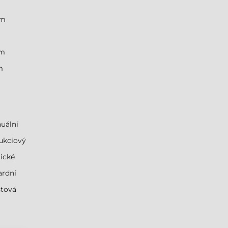
mm
mm
m
uální
ukciový
ické
ardní
stová