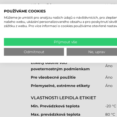
Návin etikiet
Vnější
POUŽÍVÁME COOKIES
Potlač etikiet
Nepot
Můžeme je umístit pro analýzu našich údajů o návštěvnících, pro zlepšen
našeho webu, ukázání personalizovaného obsahu a pro poskytnutí skvě
Podtyp materiálu etikety
Plast 
zážitku z webu. Pro více informací o cookies používáme otevřené nastav
INÉ
Přijmout vše
Samolepiace
Áno
Odmítnout
Ne, uprav
POUŽITEĽNOSŤ
Etikety odolné voči
Áno
poveternostným podmienkam
Pre všeobecné použitie
Áno
Priemyselné, extrémne etikety
Áno
VLASTNOSTI LEPIDLA ETIKIET
Min. Prevádzková teplota
-20 °C
Max. prevádzková teplota
80 °C