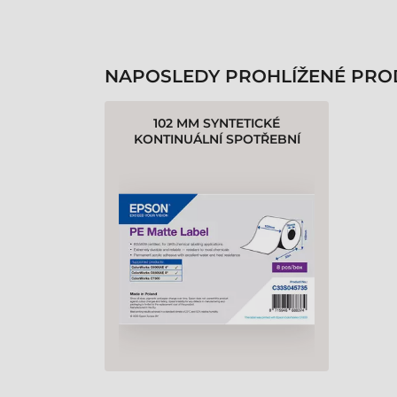
NAPOSLEDY PROHLÍŽENÉ PRO
102 MM SYNTETICKÉ
KONTINUÁLNÍ SPOTŘEBNÍ
MATERIÁL EPSON BÍLÁ ( 55 M )