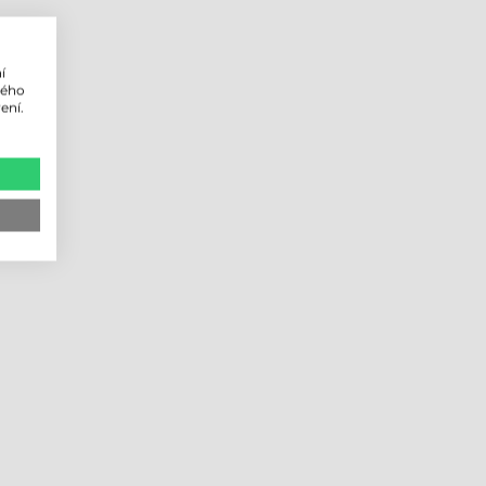
ištěná
í
lého
PE
ení.