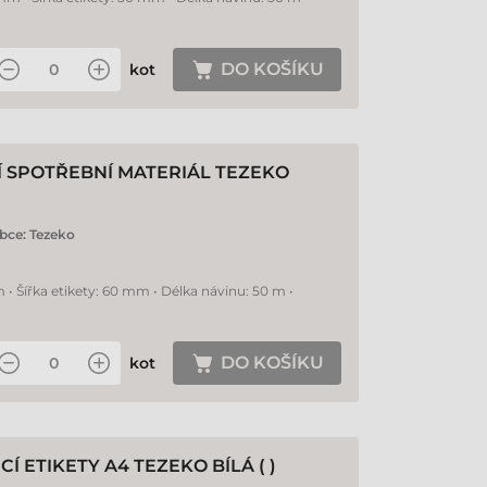
DO KOŠÍKU
kot
Í SPOTŘEBNÍ MATERIÁL TEZEKO
bce:
Tezeko
 • Šířka etikety: 60 mm • Délka návinu: 50 m •
DO KOŠÍKU
kot
Í ETIKETY A4 TEZEKO BÍLÁ ( )