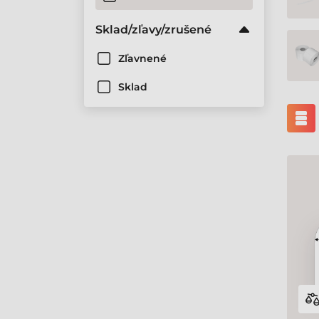
Topstick
Sklad/zľavy/zrušené
Zebra
Zľavnené
Sklad