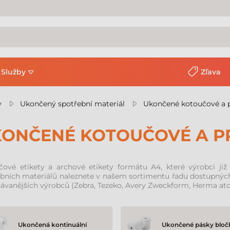
Služby
Zľava
y
Ukončený spotřební materiál
Ukončené kotoučové a p
ONČENÉ KOTOUČOVÉ A PR
čové etikety a archové etikety formátu A4, které výrobci již
bních materiálů naleznete v našem sortimentu řadu dostupných 
ávanějších výrobců (Zebra, Tezeko, Avery Zweckform, Herma atd.
Ukončená kontinuální
Ukončené pásky bloč