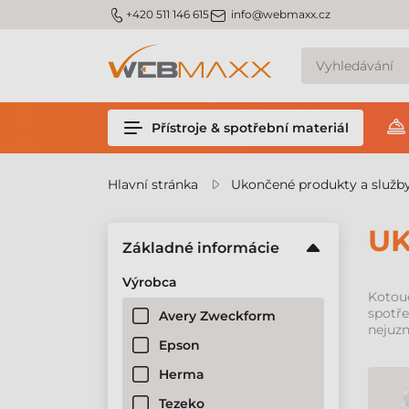
m_phone
m_email
+420 511 146 615
info@webmaxx.cz
Přístroje & spotřební materiál
Hlavní stránka
Ukončené produkty a služb
UK
Základné informácie
Výrobca
Kotou
spotře
Avery Zweckform
nejuzn
Epson
Herma
Tezeko