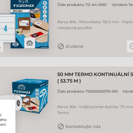
Číslo produktu:
TZ-A4-0001
Výrobce:
Te
Barva: Bílá • Šířka etikety: 192.5 mm • Papír
všeobecné použitie
Zrušené
50 MM TERMO KONTINUÁLNÍ S
( 53.75 M )
Číslo produktu:
T0500005375-001
Výro
Barva: Bílá • Vnější průměr dutinky: 75 mm 
Termo
í
lého
ení.
Kontaktujte nás