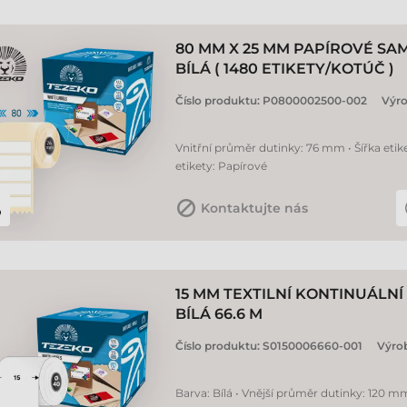
80 MM X 25 MM PAPÍROVÉ SA
BÍLÁ ( 1480 ETIKETY/KOTÚČ )
Číslo produktu:
P0800002500-002
Výr
Vnitřní průměr dutinky: 76 mm • Šířka etik
etikety: Papírové
Kontaktujte nás
15 MM TEXTILNÍ KONTINUÁLN
BÍLÁ 66.6 M
Číslo produktu:
S0150006660-001
Výro
Barva: Bílá • Vnější průměr dutinky: 120 mm