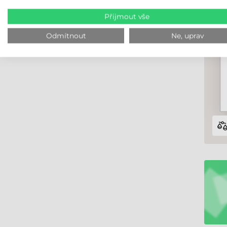
Přijmout vše
Odmítnout
Ne, uprav