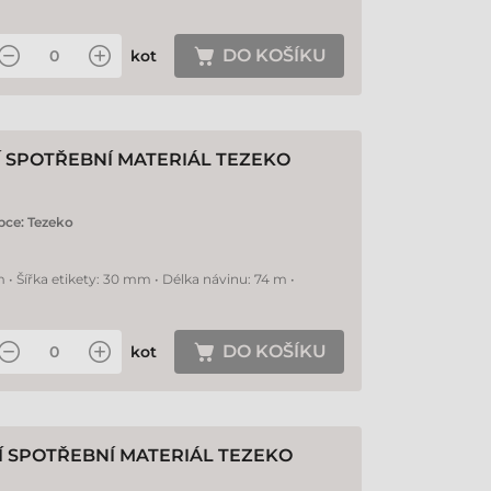
DO KOŠÍKU
kot
Í SPOTŘEBNÍ MATERIÁL TEZEKO
bce:
Tezeko
 • Šířka etikety: 30 mm • Délka návinu: 74 m •
DO KOŠÍKU
kot
Í SPOTŘEBNÍ MATERIÁL TEZEKO