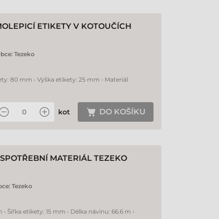
MOLEPICÍ ETIKETY V KOTOUČÍCH
obce:
Tezeko
ety: 80 mm • Výška etikety: 25 mm • Materiál
DO KOŠÍKU
kot
Í SPOTŘEBNÍ MATERIÁL TEZEKO
bce:
Tezeko
 • Šířka etikety: 15 mm • Délka návinu: 66.6 m •