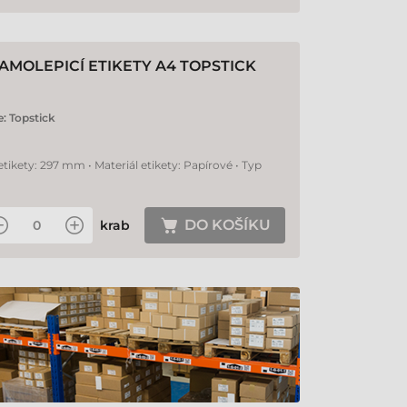
AMOLEPICÍ ETIKETY A4 TOPSTICK
e:
Topstick
etikety: 297 mm • Materiál etikety: Papírové • Typ
DO KOŠÍKU
krab