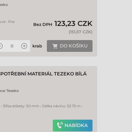
zeko
123,23 CZK
ové • Pre
Bez DPH
(
151,57 CZK
)
DO KOŠÍKU
krab
POTŘEBNÍ MATERIÁL TEZEKO BÍLÁ
bce:
Tezeko
• Šířka etikety: 50 mm • Délka návinu: 53.75 m •
NABÍDKA