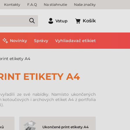
Kontakty
F.A.Q
Na stiahnutie
Naše značky
Košík
Vstup
Novinky
Správy
Vyhliadavač etikiet
rint etikety A4
INT ETIKETY A4
 vyřadili ze své nabídky. Namísto ukončených
kotoučových i archových etiket A4 z portfolia
).
ků
Ukončené print etikety A4