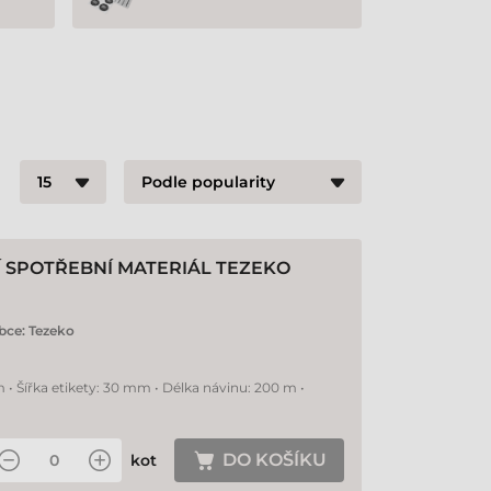
Í SPOTŘEBNÍ MATERIÁL TEZEKO
bce:
Tezeko
 • Šířka etikety: 30 mm • Délka návinu: 200 m •
DO KOŠÍKU
kot