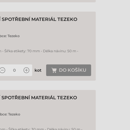
Í SPOTŘEBNÍ MATERIÁL TEZEKO
bce:
Tezeko
 • Šířka etikety: 70 mm • Délka návinu: 50 m •
DO KOŠÍKU
kot
Í SPOTŘEBNÍ MATERIÁL TEZEKO
bce:
Tezeko
mm • Šířka etikety: 30 mm • Délka návinu: 50 m •