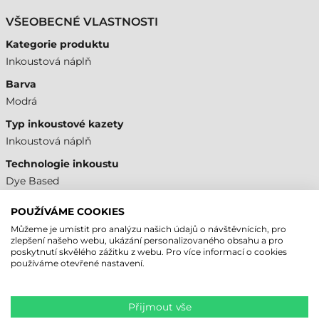
VŠEOBECNÉ VLASTNOSTI
Kategorie produktu
Inkoustová náplň
Barva
Modrá
Typ inkoustové kazety
Inkoustová náplň
Technologie inkoustu
Dye Based
Model
POUŽÍVÁME COOKIES
SJIC57P-C
Můžeme je umístit pro analýzu našich údajů o návštěvnících, pro
zlepšení našeho webu, ukázání personalizovaného obsahu a pro
poskytnutí skvělého zážitku z webu. Pro více informací o cookies
KOMPATIBILITA
používáme otevřené nastavení.
Epson D3800e
Áno
Přijmout vše