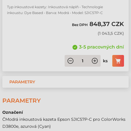
Typ inkoustové kazety: Inkoustová náplň • Technologie
inkoustu: Dye Based • Barva: Modrá • Model: SJIC57P-C
848,37 CZK
Bez DPH
(
1 043,5 CZK
)
3-5 pracovných dní
ks
PARAMETRY
PARAMETRY
Označení
ČModrá inkoustová kazeta Epson SJIC57P-C pro ColorWorks
D3800e, azurová (Cyan)