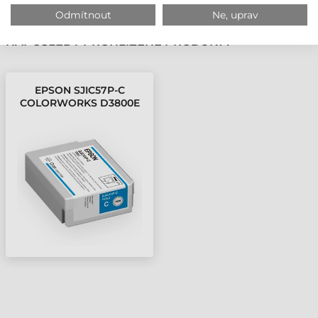
Odmítnout
Ne, uprav
NAPOSLEDY PROHLÍŽENÉ PRODUKTY
EPSON SJIC57P-C
COLORWORKS D3800E
INKOUSTOVÁ KAZETA,
MODRÁ (CYAN)