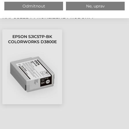
Odmítnout
Ne, uprav
NAPOSLEDY PROHLÍŽENÉ PRODUKTY
EPSON SJIC57P-BK
COLORWORKS D3800E
INKOUSTOVÁ KAZETA,
ČERNÁ