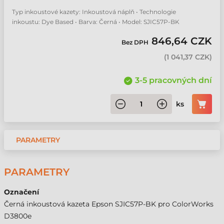
Typ inkoustové kazety: Inkoustová náplň • Technologie
inkoustu: Dye Based • Barva: Černá • Model: SJIC57P-BK
846,64 CZK
Bez DPH
(
1 041,37 CZK
)
3-5 pracovných dní
ks
PARAMETRY
PARAMETRY
Označení
Černá inkoustová kazeta Epson SJIC57P-BK pro ColorWorks
D3800e