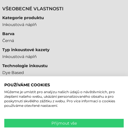
VŠEOBECNÉ VLASTNOSTI
Kategorie produktu
Inkoustová náplň
Barva
Černá
Typ inkoustové kazety
Inkoustová náplň
Technologie inkoustu
Dye Based
Model
POUŽÍVÁME COOKIES
SJIC57P-BK
Můžeme je umístit pro analýzu našich údajů o návštěvnících, pro
zlepšení našeho webu, ukázání personalizovaného obsahu a pro
poskytnutí skvělého zážitku z webu. Pro více informací o cookies
KOMPATIBILITA
používáme otevřené nastavení.
Epson D3800e
Áno
Přijmout vše