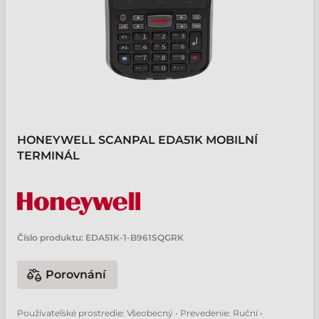
HONEYWELL SCANPAL EDA51K MOBILNÍ
TERMINÁL
Číslo produktu:
EDA51K-1-B961SQGRK
Porovnání
Používateľské prostredie: Všeobecný • Prevedenie: Ruční •