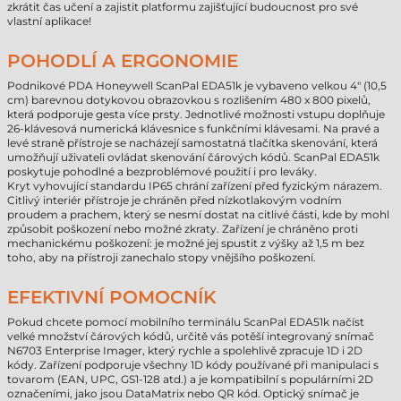
zkrátit čas učení a zajistit platformu zajišťující budoucnost pro své
vlastní aplikace!
POHODLÍ A ERGONOMIE
Podnikové PDA Honeywell ScanPal EDA51k je vybaveno velkou 4" (10,5
cm) barevnou dotykovou obrazovkou s rozlišením 480 x 800 pixelů,
která podporuje gesta více prsty. Jednotlivé možnosti vstupu doplňuje
26-klávesová numerická klávesnice s funkčními klávesami. Na pravé a
levé straně přístroje se nacházejí samostatná tlačítka skenování, která
umožňují uživateli ovládat skenování čárových kódů. ScanPal EDA51k
poskytuje pohodlné a bezproblémové použití i pro leváky.
Kryt vyhovující standardu IP65 chrání zařízení před fyzickým nárazem.
Citlivý interiér přístroje je chráněn před nízkotlakovým vodním
proudem a prachem, který se nesmí dostat na citlivé části, kde by mohl
způsobit poškození nebo možné zkraty. Zařízení je chráněno proti
mechanickému poškození: je možné jej spustit z výšky až 1,5 m bez
toho, aby na přístroji zanechalo stopy vnějšího poškození.
EFEKTIVNÍ POMOCNÍK
Pokud chcete pomocí mobilního terminálu ScanPal EDA51k načíst
velké množství čárových kódů, určitě vás potěší integrovaný snímač
N6703 Enterprise Imager, který rychle a spolehlivě zpracuje 1D i 2D
kódy. Zařízení podporuje všechny 1D kódy používané při manipulaci s
tovarom (EAN, UPC, GS1-128 atd.) a je kompatibilní s populárními 2D
označeními, jako jsou DataMatrix nebo QR kód. Optický snímač je