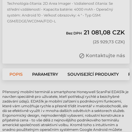
Technológia čítania: 2D Area Imager • Vzdialenosť čítania: Se
střední vzdáleností • Kapacita batérie: 4000 mAh • Operačný
systém: Android 10 • Veľkosť obrazovky: 4 " • Typ GSM:
GSM/EDGE/WCDMA/FDD-L
21 081,08 CZK
Bez DPH
(
25 929,73 CZK
)
Kontaktujte nás
POPIS
PARAMETRY
SOUVISEJÍCÍ PRODUKTY
P
Přenosný mobilní terminál a smartphone Honeywell ScanPal EDA51k je
navržen speciálně pro uživatele, kteří potřebují rychlé a bezchybné
zadávání údajů. EDA51k je mobilní zařízení s podnikovými funkcemi,
které vám umožňuje rychle a přesně třídit inventář v maloobchodě, ale
dá se efektivně využít i v mnoha dalších odvětvích a sektorech služeb.
Ergonomický design, nejmodernější vybavení, robustní konstrukce a
přijatelná cena - to vše dělá z nejnovějšího podnikového terminálu
americké společnosti atraktivní volbu. Kromě toho s intuitivním a
snadno použitelným operačním systémem Google Android můžete