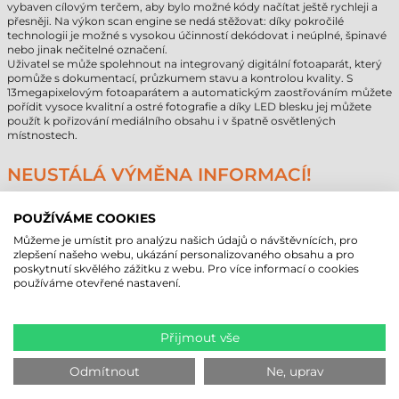
vybaven cílovým terčem, aby bylo možné kódy načítat ještě rychleji a
přesněji. Na výkon scan engine se nedá stěžovat: díky pokročilé
technologii je možné s vysokou účinností dekódovat i neúplné, špinavé
nebo jinak nečitelné označení.
Uživatel se může spolehnout na integrovaný digitální fotoaparát, který
pomůže s dokumentací, průzkumem stavu a kontrolou kvality. S
13megapixelovým fotoaparátem a automatickým zaostřováním můžete
pořídit vysoce kvalitní a ostré fotografie a díky LED blesku jej můžete
použít k pořizování mediálního obsahu i v špatně osvětlených
místnostech.
NEUSTÁLÁ VÝMĚNA INFORMACÍ!
Všechny podnikové PDA Honeywell ScanPal EDA51k jsou vybaveny
kartou WLAN (Wi-Fi 802.11 a/b/g/n/ac) a volitelný modul WWAN
POUŽÍVÁME COOKIES
umožňuje navázat datové připojení 4G LTE vložením SIM karty. Kromě
Můžeme je umístit pro analýzu našich údajů o návštěvnících, pro
toho, že kartu můžete používat pouze na datové připojení 3G a 4G,
zlepšení našeho webu, ukázání personalizovaného obsahu a pro
dokáže uskutečňovat i hlasové hovory 2G (GSM), takže podnikový
poskytnutí skvělého zážitku z webu. Pro více informací o cookies
mobilní terminál Honeywell EDA51k může fungovat i jako
používáme otevřené nastavení.
plnohodnotný mobilní telefon.
Bezdrátové připojení doplňuje standard Bluetooth 4.2, který podporuje i
NFC. Přenosný terminál ScanPal EDA51k lze spárovat s mobilní nebo
stolní tiskárnou etiket, notebookem, tabletem nebo jiným přenosným
Přijmout vše
PDA. Díky rozsáhlému síťovému připojení a pokrytí 4G, jakož i
vyměnitelné baterii s kapacitou 4 000 mAh je možné obousměrnou
datovou komunikaci udržovat téměř neustále během práce v terénu i
Odmítnout
Ne, uprav
na místě.