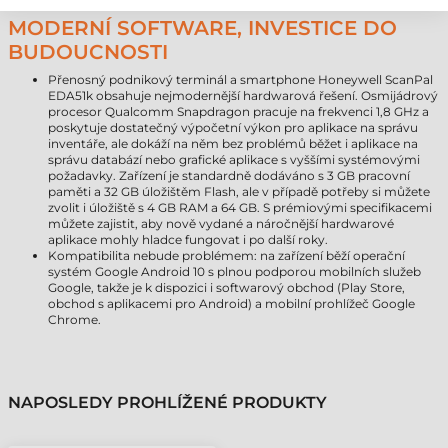
MODERNÍ SOFTWARE, INVESTICE DO
BUDOUCNOSTI
Přenosný podnikový terminál a smartphone Honeywell ScanPal
EDA51k obsahuje nejmodernější hardwarová řešení. Osmijádrový
procesor Qualcomm Snapdragon pracuje na frekvenci 1,8 GHz a
poskytuje dostatečný výpočetní výkon pro aplikace na správu
inventáře, ale dokáží na něm bez problémů běžet i aplikace na
správu databází nebo grafické aplikace s vyššími systémovými
požadavky. Zařízení je standardně dodáváno s 3 GB pracovní
paměti a 32 GB úložištěm Flash, ale v případě potřeby si můžete
zvolit i úložiště s 4 GB RAM a 64 GB. S prémiovými specifikacemi
můžete zajistit, aby nově vydané a náročnější hardwarové
aplikace mohly hladce fungovat i po další roky.
Kompatibilita nebude problémem: na zařízení běží operační
systém Google Android 10 s plnou podporou mobilních služeb
Google, takže je k dispozici i softwarový obchod (Play Store,
obchod s aplikacemi pro Android) a mobilní prohlížeč Google
Chrome.
NAPOSLEDY PROHLÍŽENÉ PRODUKTY