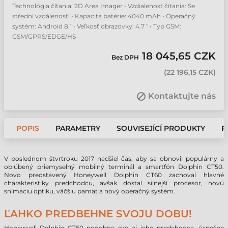
Technológia čítania: 2D Area Imager • Vzdialenosť čítania: Se
střední vzdáleností • Kapacita batérie: 4040 mAh • Operačný
systém: Android 8.1 • Veľkosť obrazovky: 4.7 " • Typ GSM:
GSM/GPRS/EDGE/HS
18 045,65 CZK
Bez DPH
(
22 196,15 CZK
)
Kontaktujte nás
POPIS
PARAMETRY
SOUVISEJÍCÍ PRODUKTY
P
V poslednom štvrťroku 2017 nadšiel čas, aby sa obnovil populárny a
obľúbený priemyselný mobilný terminál a smartfón Dolphin CT50.
Novo predstavený Honeywell Dolphin CT60 zachoval hlavné
charakteristiky predchodcu, avšak dostal silnejší procesor, novú
snímaciu optiku, väčšiu pamäť a nový operačný systém.
ĽAHKO PREDBEHNE SVOJU DOBU!
Honeywell Dolphin CT60 podobne ako aj jeho predchodca, úspešne