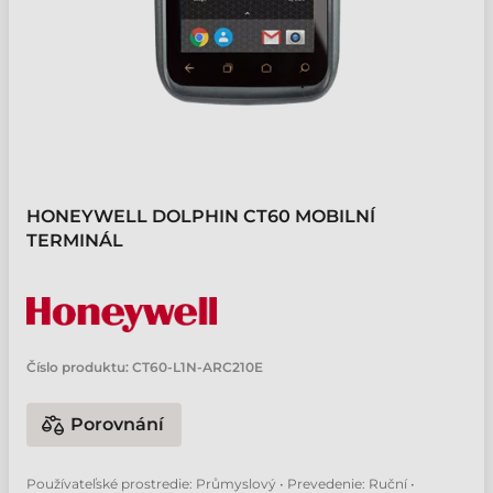
HONEYWELL DOLPHIN CT60 MOBILNÍ
TERMINÁL
Číslo produktu:
CT60-L1N-ARC210E
Porovnání
Používateľské prostredie: Průmyslový • Prevedenie: Ruční •