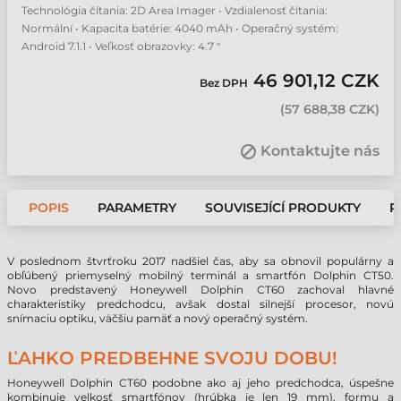
Technológia čítania: 2D Area Imager • Vzdialenosť čítania:
Normální • Kapacita batérie: 4040 mAh • Operačný systém:
Android 7.1.1 • Veľkosť obrazovky: 4.7 "
46 901,12 CZK
Bez DPH
(
57 688,38 CZK
)
Kontaktujte nás
POPIS
PARAMETRY
SOUVISEJÍCÍ PRODUKTY
P
V poslednom štvrťroku 2017 nadšiel čas, aby sa obnovil populárny a
obľúbený priemyselný mobilný terminál a smartfón Dolphin CT50.
Novo predstavený Honeywell Dolphin CT60 zachoval hlavné
charakteristiky predchodcu, avšak dostal silnejší procesor, novú
snímaciu optiku, väčšiu pamäť a nový operačný systém.
ĽAHKO PREDBEHNE SVOJU DOBU!
Honeywell Dolphin CT60 podobne ako aj jeho predchodca, úspešne
kombinuje velkosť smartfónov (hrúbka je len 19 mm), formu a