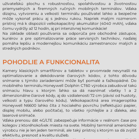
užívateľskú plochu s robustnosťou, spolahlivosťou a životnosťou
priemyselných a firemných ručných mobilných terminálov. Vďaka
dizajnu, vytvoreniu a velkosti terminálu používatel lahko a bezpečne
môže vykonať prácu aj s jednou rukou. Napriek malým rozmerom
prístroj má k dispozícii velkokapacitný akumulátor (4040 mAh), vďaka
čomu vydržíy až 12 hodín, aj pri intenzívnej komunikácie!
Na základe oblasti používania sa odporúča pre obchodné zástupce,
kuriérov a pre optimalizovanie práce servisných technikov, naďalej
pomáha lepšiu a modernejšou komunikáciu zamestnancov malých a
stredných podnikov.
POHODLIE A FUNKCIONALITA
Kamery klasických smartfónov a tabletov v prvomrade nevynašli na
optimalizovanie a dekódovanie čiarových kódov, z tohto dôvodu
snímanie s týmito zariadeniami môže byť pomalé a ťažkopádné. Do
mobilného terminálu Honeywell Dolphin CT60 výrobca zabudoval takú
snímaciu hlavu s ktorým ľahko sa dá nasnímať všetky 1 a 2
dimenzionálne čiarové kódy, aj do vzdialenosti 72 cm (závisí od hustoty,
velkosti a typu čiarového kódu). Velkokapacitná area imageroptika
Honeywell N6600 lahko číta z hociakého povrchu (reflektujúci papier,
displej mobilu, alebo počítača), to všetko rýchlejšie a z ďaleka, ako
laserové snímače.
Vďaka prenosu dát 4G/LTE zabezpečuje informácie v reálnom čase pre
kolegov z ktoréhokoľvek miesta na svete. Mobilný terminál amerického
výrobcu nie je len jeden terminál, ale taký prístroj s ktorým sa dá zvýšiť
efektivitu, presnosť a kvalitu služieb.