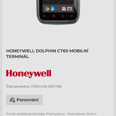
HONEYWELL DOLPHIN CT60 MOBILNÍ
TERMINÁL
Číslo produktu:
CT60-L0N-BSC110E
Porovnání
Používateľské prostredie: Průmyslový • Prevedenie: Ruční •