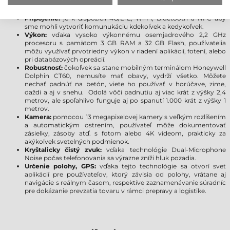
Smartfón:
Honeywell Dolphin CT60 funkcinuje aj ako
plnohodnotný mobilný telefón.
Pripojenie:
je k dispozícii 4G/LTE, Wi-Fi, Bluetooth a NFC aby
sme mohli vytvoriť komunukáciu kdekoľvek a kedykoľvek.
Výkon:
vďaka vysoko výkonnému osemjadrového 2,2 GHz
procesoru s pamätom 3 GB RAM a 32 GB Flash, používatelia
môžu využívať prvotriedny výkon v riadení aplikácií, fotení, alebo
pri databázových opreácií.
Robustnosť:
čokoľvek sa stane mobilným terminálom Honeywell
Dolphin CT60, nemusíte mať obavy, vydrží všetko. Môžete
nechať padnúť na betón, viete ho používať v horúčave, zime,
daždi a aj v snehu. Odolá vôči padnutiu aj viac krát z výšky 2,4
metrov, ale spoľahlivo funguje aj po spanutí 1.000 krát z výšky 1
metrov.
Kamera:
pomocou 13 megapixelovej kamery s veľkým rozlíšením
a automatickým ostrením, používateľ môže dokumentovať
zásielky, zásoby atď. s fotom alebo 4K videom, prakticky za
akýkoľvek svetelných podmienok.
Kryštalicky čistý zvuk:
vďaka technológie Dual-Microphone
Noise počas telefonovania sa výrazne zníži hluk pozadia.
Určenie polohy, GPS:
vďaka tejto technológie sa otvorí svet
aplikácií pre používateľov, ktorý závisia od polohy, vrátane aj
navigácie s reálnym časom, respektíve zaznamenávanie súradníc
pre dokázanie prevzatia tovaru v rámci prepravy a logistike.