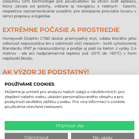
Zásluhou GPS technológie pre používateľov sa otvorí svet aplikácií,
ktorý závisia od polohy, vrátane aj navigáciu s reálnym časom,
respektíve zaznamenávanie súradníc pre dokázanie prevzatia tovaru v
rámci prepravy a logistike.
EXTRÉMNE POČASIE A PROSTREDIE
Honeywell Dolphin CT60 dostal priemyselný kryt, vďaka ktorého jeho
odlonosť nepozostáva len z odolnosti vôči nárazom - kvôli vyhotovenie
štandardu IP67 je nárazuvzdorný a prežije aj pád na betón z výšky 2,4
metrov - ale ani nadpriemerrná teplota (od -20°C do +50°C) v ňom
nepôsobí škodu.
AK VÝZOR JE PODSTATNÝ!
4.7" palcová (119 mm) 720*1280 pixelová HD obrazovka mobilného
POUŽÍVÁME COOKIES
terminálu Honeywell Dolphin CT50 s veľkým rozlíšením je dobre
čitateľná vo vnútri a aj pri vysokého okolitého osvetlenia, preto je
Můžeme je umístit pro analýzu našich údajů o návštěvnících, pro
ideálna voľba pri prípade používania aj vonku! Ďalšia výhoda je, že
zlepšení našeho webu, ukázání personalizovaného obsahu a pro
nastavenie dotykovej obrazovky sa dynamicky prispôsobujú k
poskytnutí skvělého zážitku z webu. Pro více informací o cookies
prostrediu, takto používatelia môžu používať obrazovku aj s perom,
používáme otevřené nastavení.
alebo prstom (aj v rukaviciach).
HONEYWELL DOLPHIN CT60 JE
Přijmout vše
DOKONALÝ PARTNER!
Odmítnout
Ne, uprav