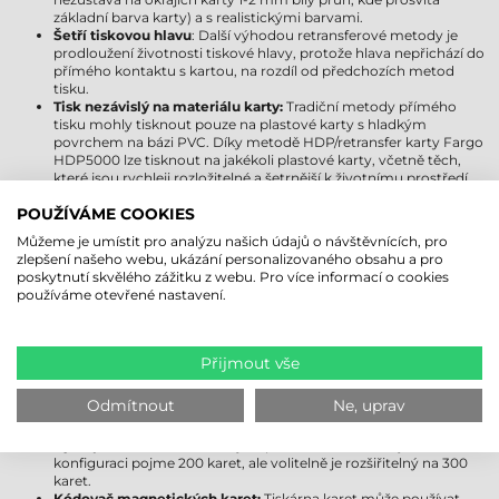
základní barva karty) a s realistickými barvami.
Šetří tiskovou hlavu
: Další výhodou retransferové metody je
prodloužení životnosti tiskové hlavy, protože hlava nepřichází do
přímého kontaktu s kartou, na rozdíl od předchozích metod
tisku.
Tisk nezávislý na materiálu karty:
Tradiční metody přímého
tisku mohly tisknout pouze na plastové karty s hladkým
povrchem na bázi PVC. Díky metodě HDP/retransfer karty Fargo
HDP5000 lze tisknout na jakékoli plastové karty, včetně těch,
které jsou rychleji rozložitelné a šetrnější k životnímu prostředí
(PVC, kompozitní PVC, ABS, PET, PETG), které nemusí mít nutně
POUŽÍVÁME COOKIES
hladký povrch.
Můžeme je umístit pro analýzu našich údajů o návštěvnících, pro
VOLITELNÁ ROZŠÍŘENÍ PRO TISKÁRNU
zlepšení našeho webu, ukázání personalizovaného obsahu a pro
poskytnutí skvělého zážitku z webu. Pro více informací o cookies
KARET FARGO HDP5000
používáme otevřené nastavení.
Oboustranný tiskový modul:
Tiskárna Fargo HDP5000 je v
základní konfiguraci určena pro výrobu jednostranných karet, ale
za příplatek je možné přidat modul na otočení karty, který
Přijmout vše
umožňuje tisk oboustranných plastových karet v jednom kroku.
Vstupní zásobník karet:
Vstupní zásobník tiskárny v základní
Odmítnout
Ne, uprav
konfiguraci pojme 100 karet, ale volitelně je rozšiřitelný na 200
karet.
Výstupní zásobník karet:
Výstupní zásobník tiskárny v základní
konfiguraci pojme 200 karet, ale volitelně je rozšiřitelný na 300
karet.
Kódovač magnetických karet:
Tiskárna karet může používat