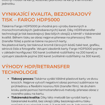
jednotku.
VYNIKAJÍCÍ KVALITA, BEZOKRAJOVÝ
TISK – FARGO HDP5000
Tiskárna Fargo HDP5000 je vhodná pro výrobu barevných a
monochromatických (jednobarevných) karet. Díky HDP/retransfer
technologii je tisk bezokrajový (bez bílých okrajů) a téměř v tiskárenské
kvalitě. Během tisku se obraz nejprve přenese na přenosový film
(transfer fólie) a poté se tiskne na povrch karty.
Na plastové karty lze tisknout kromě čárových kódů také text, grafiku,
sériová čísla a fotografie. Vstupní zásobník karty Fargo HDP5000 pojme
v základní konfiguraci 100 karet (volitelně rozšiřitelný na 200 karet) a
výstupní zásobník pojme 200 karet (volitelně rozšiřitelný na 300 karet).
VÝHODY HDP/RETRANSFER
TECHNOLOGIE
Tiskový proces:
Tiskárna vyrábí tištěné plastové karty ve dvou
krocích. Nejprve vytvoří negativní obraz pomocí sublimace na
průhlednou a flexibilní nosnou fólii (transfer film). Ve druhém
kroku poté pomocí termotransferové metody přenese obraz z
nosného pásu na kartu.
Tiskárenská kvalita:
Díky této metodě lze vyrobit karty v
tiskárenské kvalitě, bez okrajů (díky bezokrajovému tisku
nezůstává na okrajích karty 1-2 mm bílý pruh, kde prosvítá