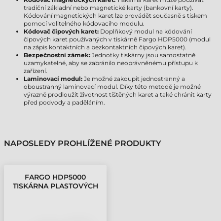
tradiční základní nebo magnetické karty (bankovní karty).
Kódování magnetických karet lze provádět současně s tiskem
pomocí volitelného kódovacího modulu.
Kódovač čipových karet:
Doplňkový modul na kódování
čipových karet používaných v tiskárně Fargo HDP5000 (modul
na zápis kontaktních a bezkontaktních čipových karet).
Bezpečnostní zámek:
Jednotky tiskárny jsou samostatně
uzamykatelné, aby se zabránilo neoprávněnému přístupu k
zařízení.
Laminovací modul:
Je možné zakoupit jednostranný a
oboustranný laminovací modul. Díky této metodě je možné
výrazně prodloužit životnost tištěných karet a také chránit karty
před podvody a paděláním.
NAPOSLEDY PROHLÍŽENÉ PRODUKTY
FARGO HDP5000
TISKÁRNA PLASTOVÝCH
KARET