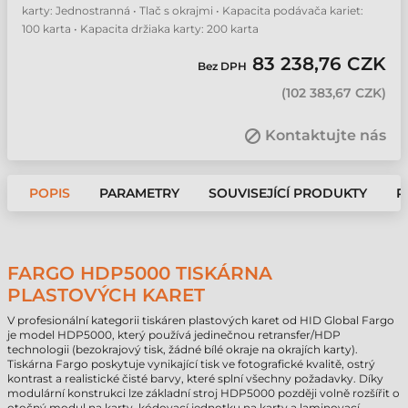
karty: Jednostranná • Tlač s okrajmi • Kapacita podávača kariet:
100 karta • Kapacita držiaka karty: 200 karta
83 238,76 CZK
Bez DPH
(
102 383,67 CZK
)
Kontaktujte nás
POPIS
PARAMETRY
SOUVISEJÍCÍ PRODUKTY
P
FARGO HDP5000 TISKÁRNA
PLASTOVÝCH KARET
V profesionální kategorii tiskáren plastových karet od HID Global Fargo
je model HDP5000, který používá jedinečnou retransfer/HDP
technologii (bezokrajový tisk, žádné bílé okraje na okrajích karty).
Tiskárna Fargo poskytuje vynikající tisk ve fotografické kvalitě, ostrý
kontrast a realistické čisté barvy, které splní všechny požadavky. Díky
modulární konstrukci lze základní stroj HDP5000 později volně rozšířit o
otočný modul na karty, kódovací jednotku na karty a laminovací