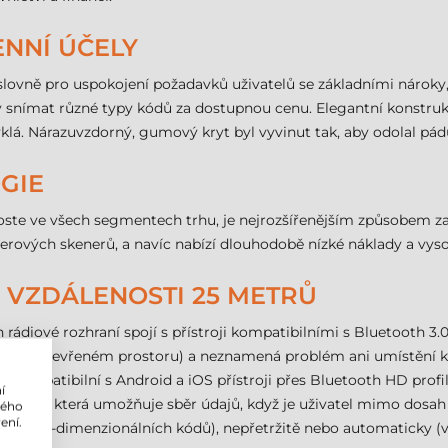
NNÍ ÚČELY
ovně pro uspokojení požadavků uživatelů se základními nároky,
nímat různé typy kódů za dostupnou cenu. Elegantní konstrukce 
yklá. Nárazuvzdorný, gumový kryt byl vyvinut tak, aby odolal pádu
GIE
roste ve všech segmentech trhu, je nejrozšířenějším způsobem 
erových skenerů, a navíc nabízí dlouhodobě nízké náklady a vyso
O VZDÁLENOSTI 25 METRŮ
diové rozhraní spojí s přístroji kompatibilními s Bluetooth 3.
etrů v otevřeném prostoru) a neznamená problém ani umístění ka
e je kompatibilní s Android a iOS přístroji přes Bluetooth HD profil
í
Mode, která umožňuje sběr údajů, když je uživatel mimo dosah z
lého
ení.
ižně 500 1-dimenzionálních kódů), nepřetržitě nebo automaticky 