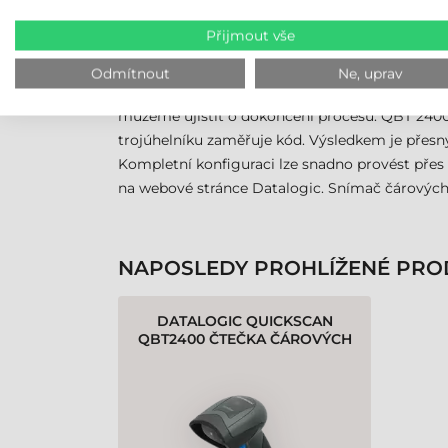
stanice).
Přijmout vše
PŘEJDĚTE NA ZELENOU S
Odmítnout
Ne, uprav
Uživateli pomáhá zelené světlo vydávané přístr
můžeme ujistit o dokončení procesu. QBT 24
trojúhelníku zaměřuje kód. Výsledkem je přesn
Kompletní konfiguraci lze snadno provést přes
na webové stránce Datalogic. Snímač čárovýc
NAPOSLEDY PROHLÍŽENÉ PRO
DATALOGIC QUICKSCAN
QBT2400 ČTEČKA ČÁROVÝCH
KÓDŮ