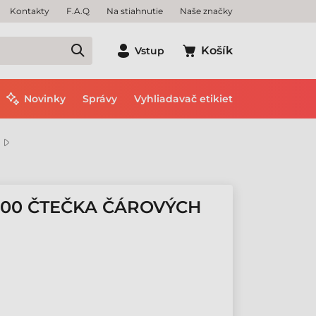
Kontakty
F.A.Q
Na stiahnutie
Naše značky
Košík
Vstup
Novinky
Správy
Vyhliadavač etikiet
400 ČTEČKA ČÁROVÝCH