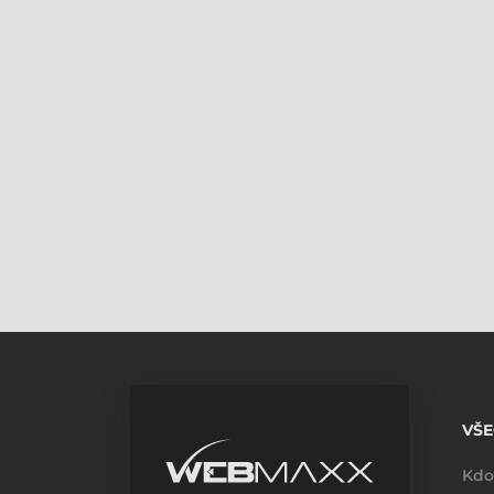
VŠ
Kdo