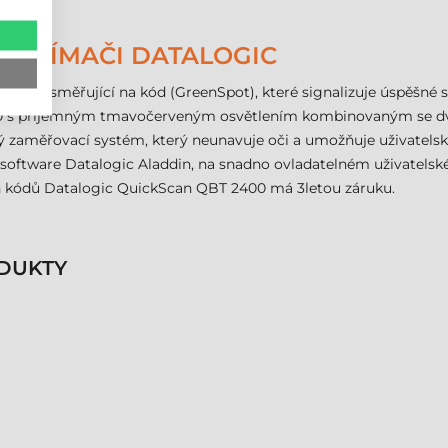
E SNÍMAČI DATALOGIC
ojem a směřující na kód (GreenSpot), které signalizuje úspěšné s
00 s příjemným tmavočerveným osvětlením kombinovaným se d
ý zaměřovací systém, který neunavuje oči a umožňuje uživatelsko
 software Datalogic Aladdin, na snadno ovladatelném uživatelsk
h kódů Datalogic QuickScan QBT 2400 má 3letou záruku.
DUKTY