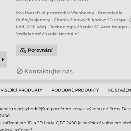
Používateľské prostredie: Všeobecný • Prevedenie:
Ruční/stojanový • Čítanie čiarových kódov: 2D (napr.. 
kód, PDF kód) • Technológia čítania: 2D Area Imager •
Vzdialenosť čítania: Normální
Porovnání
Kontaktujte nás
VISEJÍCÍ PRODUKTY
PODOBNÉ PRODUKTY
KE STAŽEN
skenerů s nejvýhodnějším poměrem ceny a výkonu od firmy Datal
 2400.
dní zařízení pro 1D a 2D kódy. QBT 2400 je perfektní volba pro ob
ictví a financí.