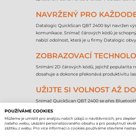
NAVRŽENÝ PRO KAŽDODE
Datalogic QuickScan QBT 2400 byl navržen výsl
komunikace. Snímač čárových kódů je schopný s
nabízí odolnost, která je u firmy Datalogic obv
ZOBRAZOVACÍ TECHNOLO
Snímání 2D čárových kódů, jejichž popularita 
dosahuje a dokonce překonává produktivitu las
UŽIJTE SI VOLNOST AŽ D
Snímač QuickScan QBT 2400 se přes Bluetooth rá
se lze volně pohybovat (až na vzdálenost 25 m
POUŽÍVÁME COOKIES
efektivnější. Vynikající vlastností skeneru je, ž
Můžeme je umístit pro analýzu našich údajů o návštěvnících, pro zlepšen
Mobilní snímač čárových kódů má funkci Batch 
našeho webu, ukázání personalizovaného obsahu a pro poskytnutí skvě
zážitku z webu. Pro více informací o cookies používáme otevřené nastav
vlastní vnitřní paměti (je schopný uložit přibl