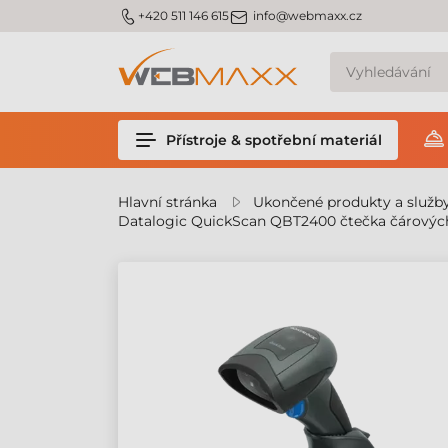
m_phone
m_email
+420 511 146 615
info@webmaxx.cz
Přístroje & spotřební materiál
Hlavní stránka
Ukončené produkty a služb
Datalogic QuickScan QBT2400 čtečka čárovýc