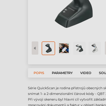
POPIS
PARAMETRY
VIDEO
SOU
Série QuickScan je rodina přístrojů obecných 
snímat 1- a 2-dimenzionální čárové kódy - QBT
Při vývoji skeneru byl hlavní cíl vytvořit zákla
zpracování dokumentů a faktur v oblasti bankovn