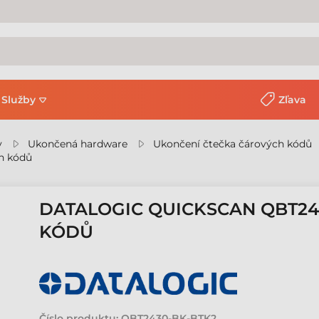
Služby
Zľava
y
Ukončená hardware
Ukončení čtečka čárových kódů
h kódů
DATALOGIC QUICKSCAN QBT2
KÓDŮ
Číslo produktu:
QBT2430-BK-BTK2