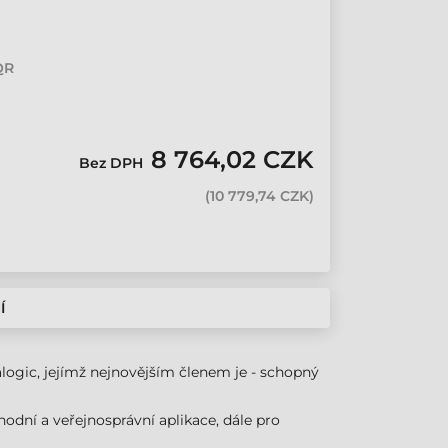
QR
8 764,02 CZK
Bez DPH
(
10 779,74 CZK
)
Í
ogic, jejímž nejnovějším členem je - schopný
chodní a veřejnosprávní aplikace, dále pro