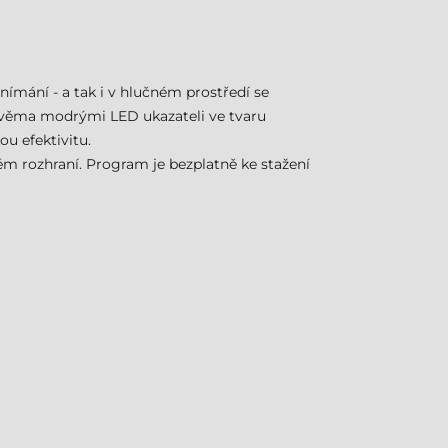
nímání - a tak i v hlučném prostředí se
věma modrými LED ukazateli ve tvaru
u efektivitu.
ém rozhraní. Program je bezplatně ke stažení