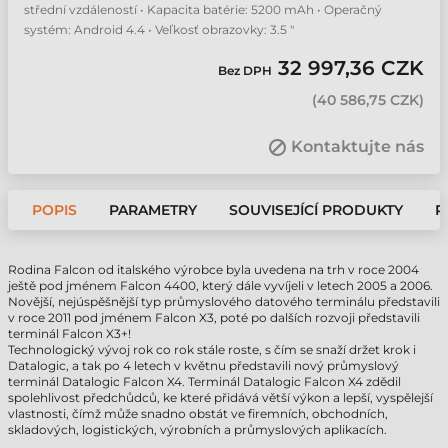
střední vzdáleností • Kapacita batérie: 5200 mAh • Operačný
systém: Android 4.4 • Veľkosť obrazovky: 3.5 "
32 997,36 CZK
Bez DPH
(
40 586,75 CZK
)
Kontaktujte nás
POPIS
PARAMETRY
SOUVISEJÍCÍ PRODUKTY
P
Rodina Falcon od italského výrobce byla uvedena na trh v roce 2004
ještě pod jménem Falcon 4400, který dále vyvíjeli v letech 2005 a 2006.
Novější, nejúspěšnější typ průmyslového datového terminálu představili
v roce 2011 pod jménem Falcon X3, poté po dalších rozvoji představili
terminál Falcon X3+!
Technologický vývoj rok co rok stále roste, s čím se snaží držet krok i
Datalogic, a tak po 4 letech v květnu představili nový průmyslový
terminál Datalogic Falcon X4. Terminál Datalogic Falcon X4 zdědil
spolehlivost předchůdců, ke které přidává větší výkon a lepší, vyspělejší
vlastnosti, čímž může snadno obstát ve firemních, obchodních,
skladových, logistických, výrobních a průmyslových aplikacích.