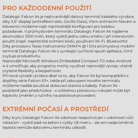
PRO KAŽDODENNÍ POUŽITÍ
Datalogic Falcon X4 je nejtrvanlivější datový terminál italského výrobce,
díky 3,5" displeji (antireflexní sklo, Gorilla Glass), třem snímacím hlavám a
klávesnici můžeme najít nejvhodnější konfiguraci pro každou
požadavek. V průmyslovém terminálu Datalogic Falcon X4 najdeme
akumulátor 5100 mAh, který vydrží jednu celou směnu i při intenzivním
použití (např. nepřetržité snímání kódů, používání Wi-Fi, Bluetooth)!
Díky procesoru Texas Instruments OMAP4 @ 1 GHz průmyslový mobilní
terminál Datalogic Falcon X4 s vynikající rychlostí spustí aplikace, čímž
zvyšuje produktivitu.
Nejnovější Microsoft Windows Embedded Compact 7.0 nebo Android
4.4 umožňuje, aby programy mohly využívat nejnovější vývoje, včetně
zvýšené flexibility a bezpečnosti.
Při nové výrobě výrobce dbal na to, aby Falcon X4 byl kompatibilní s
doplňky série Falcon X3+, takže při zakoupení nového terminálu
můžeme nadále používat dokovací stanice a kabely. Falcon X4 -
podobně jako předchůdce - s volitelnou pistolovou rukojetí může být
kdykoliv změněn z ručního na pistolové provedení.
EXTRÉMNÍ POČASÍ A PROSTŘEDÍ
Díky krytu Datalogic Falcon X4 odolnost nespočívá jen v odolnosti vůči
nárazům - vydrží pád na beton z výšky 1,8 metru - ale ani nadprůměrná
teplota nemůže datovému terminálu uškodit.