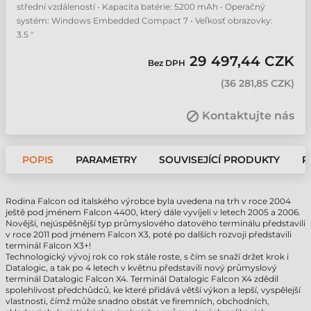
střední vzdáleností • Kapacita batérie: 5200 mAh • Operačný
systém: Windows Embedded Compact 7 • Veľkosť obrazovky:
3.5 "
29 497,44 CZK
Bez DPH
(
36 281,85 CZK
)
Kontaktujte nás
POPIS
PARAMETRY
SOUVISEJÍCÍ PRODUKTY
P
Rodina Falcon od italského výrobce byla uvedena na trh v roce 2004
ještě pod jménem Falcon 4400, který dále vyvíjeli v letech 2005 a 2006.
Novější, nejúspěšnější typ průmyslového datového terminálu představili
v roce 2011 pod jménem Falcon X3, poté po dalších rozvoji představili
terminál Falcon X3+!
Technologický vývoj rok co rok stále roste, s čím se snaží držet krok i
Datalogic, a tak po 4 letech v květnu představili nový průmyslový
terminál Datalogic Falcon X4. Terminál Datalogic Falcon X4 zdědil
spolehlivost předchůdců, ke které přidává větší výkon a lepší, vyspělejší
vlastnosti, čímž může snadno obstát ve firemních, obchodních,