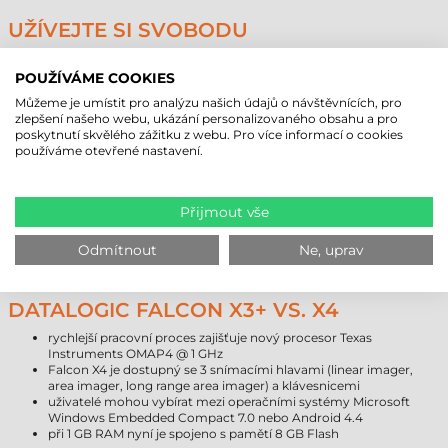
UŽÍVEJTE SI SVOBODU
Bezdrátové komunikační služby (Bluetooth® EDR, IEEE 802.11 a/b/g/n
MIMO) mobilního terminálu Falcon X4 zajišťují rychlé obchodní operace
POUŽÍVÁME COOKIES
a spolupráci s centrálním informačním systémem a databázemi. Mobilní
Můžeme je umístit pro analýzu našich údajů o návštěvnících, pro
terminály mají k dispozici certifikaci Cisco Compatible Extensions CCX
zlepšení našeho webu, ukázání personalizovaného obsahu a pro
v4, díky které jsou využitelné všechny výhody infrastruktury Cisco
poskytnutí skvělého zážitku z webu. Pro více informací o cookies
WLAN.
používáme otevřené nastavení.
"GREEN SPOT" PATENTOVANÝ
DATALOGICEM
Přijmout vše
Kromě obvyklých signalizací je úspěšné snímání oznamováno i pomocí
postupu "GREEN SPOT". Tento postup je patentovaný Datalogicem,
Odmítnout
Ne, uprav
který po úspěšném snímání signalizuje zeleným světlem.
DATALOGIC FALCON X3+ VS. X4
rychlejší pracovní proces zajišťuje nový procesor Texas
Instruments OMAP4 @ 1 GHz
Falcon X4 je dostupný se 3 snímacími hlavami (linear imager,
area imager, long range area imager) a klávesnicemi
uživatelé mohou vybírat mezi operačními systémy Microsoft
Windows Embedded Compact 7.0 nebo Android 4.4
při 1 GB RAM nyní je spojeno s pamětí 8 GB Flash