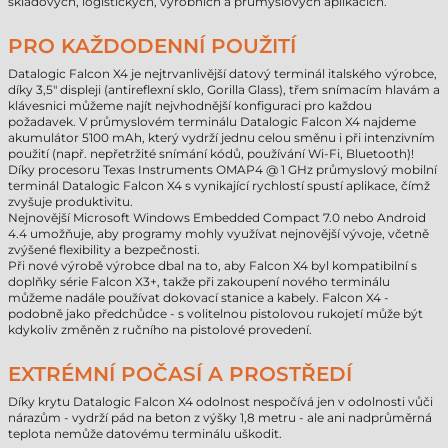
skladových, logistických, výrobních a průmyslových aplikacích.
PRO KAŽDODENNÍ POUŽITÍ
Datalogic Falcon X4 je nejtrvanlivější datový terminál italského výrobce,
díky 3,5" displeji (antireflexní sklo, Gorilla Glass), třem snímacím hlavám a
klávesnici můžeme najít nejvhodnější konfiguraci pro každou
požadavek. V průmyslovém terminálu Datalogic Falcon X4 najdeme
akumulátor 5100 mAh, který vydrží jednu celou směnu i při intenzivním
použití (např. nepřetržité snímání kódů, používání Wi-Fi, Bluetooth)!
Díky procesoru Texas Instruments OMAP4 @ 1 GHz průmyslový mobilní
terminál Datalogic Falcon X4 s vynikající rychlostí spustí aplikace, čímž
zvyšuje produktivitu.
Nejnovější Microsoft Windows Embedded Compact 7.0 nebo Android
4.4 umožňuje, aby programy mohly využívat nejnovější vývoje, včetně
zvýšené flexibility a bezpečnosti.
Při nové výrobě výrobce dbal na to, aby Falcon X4 byl kompatibilní s
doplňky série Falcon X3+, takže při zakoupení nového terminálu
můžeme nadále používat dokovací stanice a kabely. Falcon X4 -
podobně jako předchůdce - s volitelnou pistolovou rukojetí může být
kdykoliv změněn z ručního na pistolové provedení.
EXTRÉMNÍ POČASÍ A PROSTŘEDÍ
Díky krytu Datalogic Falcon X4 odolnost nespočívá jen v odolnosti vůči
nárazům - vydrží pád na beton z výšky 1,8 metru - ale ani nadprůměrná
teplota nemůže datovému terminálu uškodit.