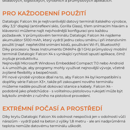
skladových, logistických, výrobních a průmyslových aplikacích.
PRO KAŽDODENNÍ POUŽITÍ
Datalogic Falcon X4 je nejtrvanlivější datový terminál italského výrobce,
díky 3,5" displeji (antireflexní sklo, Gorilla Glass), třem snímacím hlavám a
klávesnici můžeme najít nejvhodnější konfiguraci pro každou
požadavek. V průmyslovém terminálu Datalogic Falcon X4 najdeme
akumulátor 5100 mAh, který vydrží jednu celou směnu i při intenzivním
použití (např. nepřetržité snímání kódů, používání Wi-Fi, Bluetooth)!
Díky procesoru Texas Instruments OMAP4 @ 1 GHz průmyslový mobilní
terminál Datalogic Falcon X4 s vynikající rychlostí spustí aplikace, čímž
zvyšuje produktivitu.
Nejnovější Microsoft Windows Embedded Compact 7.0 nebo Android
4.4 umožňuje, aby programy mohly využívat nejnovější vývoje, včetně
zvýšené flexibility a bezpečnosti.
Při nové výrobě výrobce dbal na to, aby Falcon X4 byl kompatibilní s
doplňky série Falcon X3+, takže při zakoupení nového terminálu
můžeme nadále používat dokovací stanice a kabely. Falcon X4 -
podobně jako předchůdce - s volitelnou pistolovou rukojetí může být
kdykoliv změněn z ručního na pistolové provedení.
EXTRÉMNÍ POČASÍ A PROSTŘEDÍ
Díky krytu Datalogic Falcon X4 odolnost nespočívá jen v odolnosti vůči
nárazům - vydrží pád na beton z výšky 1,8 metru - ale ani nadprůměrná
teplota nemůže datovému terminálu uškodit.