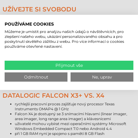
UŽÍVEJTE SI SVOBODU
Bezdrátové komunikační služby (Bluetooth® EDR, IEEE 802.11 a/b/g/n
MIMO) mobilního terminálu Falcon X4 zajišťují rychlé obchodní operace
POUŽÍVÁME COOKIES
a spolupráci s centrálním informačním systémem a databázemi. Mobilní
Můžeme je umístit pro analýzu našich údajů o návštěvnících, pro
terminály mají k dispozici certifikaci Cisco Compatible Extensions CCX
zlepšení našeho webu, ukázání personalizovaného obsahu a pro
v4, díky které jsou využitelné všechny výhody infrastruktury Cisco
poskytnutí skvělého zážitku z webu. Pro více informací o cookies
WLAN.
používáme otevřené nastavení.
"GREEN SPOT" PATENTOVANÝ
DATALOGICEM
Přijmout vše
Kromě obvyklých signalizací je úspěšné snímání oznamováno i pomocí
postupu "GREEN SPOT". Tento postup je patentovaný Datalogicem,
Odmítnout
Ne, uprav
který po úspěšném snímání signalizuje zeleným světlem.
DATALOGIC FALCON X3+ VS. X4
rychlejší pracovní proces zajišťuje nový procesor Texas
Instruments OMAP4 @ 1 GHz
Falcon X4 je dostupný se 3 snímacími hlavami (linear imager,
area imager, long range area imager) a klávesnicemi
uživatelé mohou vybírat mezi operačními systémy Microsoft
Windows Embedded Compact 7.0 nebo Android 4.4
při 1 GB RAM nyní je spojeno s pamětí 8 GB Flash