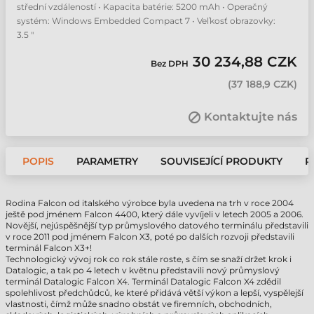
střední vzdáleností • Kapacita batérie: 5200 mAh • Operačný
systém: Windows Embedded Compact 7 • Veľkosť obrazovky:
3.5 "
30 234,88 CZK
Bez DPH
(
37 188,9 CZK
)
Kontaktujte nás
POPIS
PARAMETRY
SOUVISEJÍCÍ PRODUKTY
P
Rodina Falcon od italského výrobce byla uvedena na trh v roce 2004
ještě pod jménem Falcon 4400, který dále vyvíjeli v letech 2005 a 2006.
Novější, nejúspěšnější typ průmyslového datového terminálu představili
v roce 2011 pod jménem Falcon X3, poté po dalších rozvoji představili
terminál Falcon X3+!
Technologický vývoj rok co rok stále roste, s čím se snaží držet krok i
Datalogic, a tak po 4 letech v květnu představili nový průmyslový
terminál Datalogic Falcon X4. Terminál Datalogic Falcon X4 zdědil
spolehlivost předchůdců, ke které přidává větší výkon a lepší, vyspělejší
vlastnosti, čímž může snadno obstát ve firemních, obchodních,