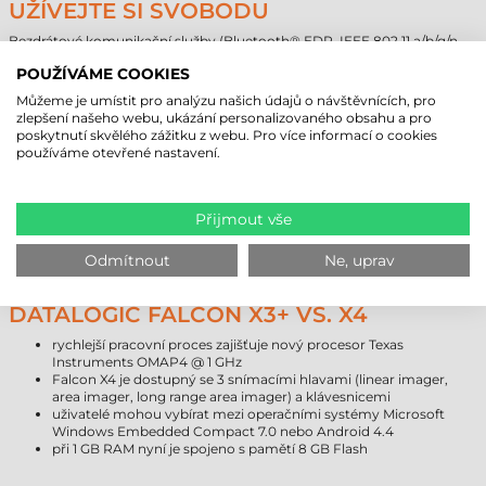
UŽÍVEJTE SI SVOBODU
Bezdrátové komunikační služby (Bluetooth® EDR, IEEE 802.11 a/b/g/n
MIMO) mobilního terminálu Falcon X4 zajišťují rychlé obchodní operace
POUŽÍVÁME COOKIES
a spolupráci s centrálním informačním systémem a databázemi. Mobilní
terminály mají k dispozici certifikaci Cisco Compatible Extensions CCX
Můžeme je umístit pro analýzu našich údajů o návštěvnících, pro
v4, díky které jsou využitelné všechny výhody infrastruktury Cisco
zlepšení našeho webu, ukázání personalizovaného obsahu a pro
WLAN.
poskytnutí skvělého zážitku z webu. Pro více informací o cookies
používáme otevřené nastavení.
"GREEN SPOT" PATENTOVANÝ
DATALOGICEM
Přijmout vše
Kromě obvyklých signalizací je úspěšné snímání oznamováno i pomocí
postupu "GREEN SPOT". Tento postup je patentovaný Datalogicem,
Odmítnout
Ne, uprav
který po úspěšném snímání signalizuje zeleným světlem.
DATALOGIC FALCON X3+ VS. X4
rychlejší pracovní proces zajišťuje nový procesor Texas
Instruments OMAP4 @ 1 GHz
Falcon X4 je dostupný se 3 snímacími hlavami (linear imager,
area imager, long range area imager) a klávesnicemi
uživatelé mohou vybírat mezi operačními systémy Microsoft
Windows Embedded Compact 7.0 nebo Android 4.4
při 1 GB RAM nyní je spojeno s pamětí 8 GB Flash