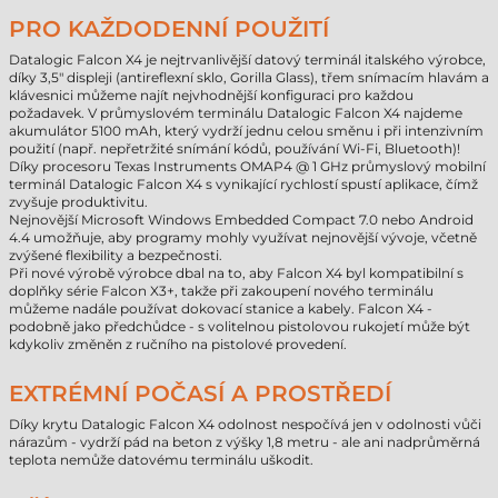
PRO KAŽDODENNÍ POUŽITÍ
Datalogic Falcon X4 je nejtrvanlivější datový terminál italského výrobce,
díky 3,5" displeji (antireflexní sklo, Gorilla Glass), třem snímacím hlavám a
klávesnici můžeme najít nejvhodnější konfiguraci pro každou
požadavek. V průmyslovém terminálu Datalogic Falcon X4 najdeme
akumulátor 5100 mAh, který vydrží jednu celou směnu i při intenzivním
použití (např. nepřetržité snímání kódů, používání Wi-Fi, Bluetooth)!
Díky procesoru Texas Instruments OMAP4 @ 1 GHz průmyslový mobilní
terminál Datalogic Falcon X4 s vynikající rychlostí spustí aplikace, čímž
zvyšuje produktivitu.
Nejnovější Microsoft Windows Embedded Compact 7.0 nebo Android
4.4 umožňuje, aby programy mohly využívat nejnovější vývoje, včetně
zvýšené flexibility a bezpečnosti.
Při nové výrobě výrobce dbal na to, aby Falcon X4 byl kompatibilní s
doplňky série Falcon X3+, takže při zakoupení nového terminálu
můžeme nadále používat dokovací stanice a kabely. Falcon X4 -
podobně jako předchůdce - s volitelnou pistolovou rukojetí může být
kdykoliv změněn z ručního na pistolové provedení.
EXTRÉMNÍ POČASÍ A PROSTŘEDÍ
Díky krytu Datalogic Falcon X4 odolnost nespočívá jen v odolnosti vůči
nárazům - vydrží pád na beton z výšky 1,8 metru - ale ani nadprůměrná
teplota nemůže datovému terminálu uškodit.