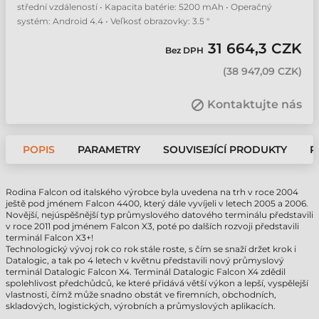
střední vzdáleností • Kapacita batérie: 5200 mAh • Operačný
systém: Android 4.4 • Veľkosť obrazovky: 3.5 "
31 664,3 CZK
Bez DPH
(
38 947,09 CZK
)
Kontaktujte nás
POPIS
PARAMETRY
SOUVISEJÍCÍ PRODUKTY
P
Rodina Falcon od italského výrobce byla uvedena na trh v roce 2004
ještě pod jménem Falcon 4400, který dále vyvíjeli v letech 2005 a 2006.
Novější, nejúspěšnější typ průmyslového datového terminálu představili
v roce 2011 pod jménem Falcon X3, poté po dalších rozvoji představili
terminál Falcon X3+!
Technologický vývoj rok co rok stále roste, s čím se snaží držet krok i
Datalogic, a tak po 4 letech v květnu představili nový průmyslový
terminál Datalogic Falcon X4. Terminál Datalogic Falcon X4 zdědil
spolehlivost předchůdců, ke které přidává větší výkon a lepší, vyspělejší
vlastnosti, čímž může snadno obstát ve firemních, obchodních,
skladových, logistických, výrobních a průmyslových aplikacích.