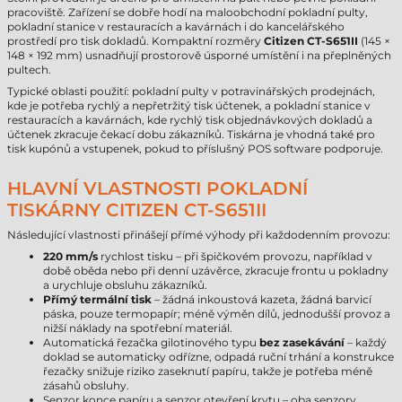
pracoviště. Zařízení se dobře hodí na maloobchodní pokladní pulty,
pokladní stanice v restauracích a kavárnách i do kancelářského
prostředí pro tisk dokladů. Kompaktní rozměry
Citizen CT-S651II
(145 ×
148 × 192 mm) usnadňují prostorově úsporné umístění i na přeplněných
pultech.
Typické oblasti použití: pokladní pulty v potravinářských prodejnách,
kde je potřeba rychlý a nepřetržitý tisk účtenek, a pokladní stanice v
restauracích a kavárnách, kde rychlý tisk objednávkových dokladů a
účtenek zkracuje čekací dobu zákazníků. Tiskárna je vhodná také pro
tisk kupónů a vstupenek, pokud to příslušný POS software podporuje.
HLAVNÍ VLASTNOSTI POKLADNÍ
TISKÁRNY CITIZEN CT-S651II
Následující vlastnosti přinášejí přímé výhody při každodenním provozu:
220 mm/s
rychlost tisku – při špičkovém provozu, například v
době oběda nebo při denní uzávěrce, zkracuje frontu u pokladny
a urychluje obsluhu zákazníků.
Přímý termální tisk
– žádná inkoustová kazeta, žádná barvicí
páska, pouze termopapír; méně výměn dílů, jednodušší provoz a
nižší náklady na spotřební materiál.
Automatická řezačka gilotinového typu
bez zasekávání
– každý
doklad se automaticky odřízne, odpadá ruční trhání a konstrukce
řezačky snižuje riziko zaseknutí papíru, takže je potřeba méně
zásahů obsluhy.
Senzor konce papíru a senzor otevření krytu – oba senzory