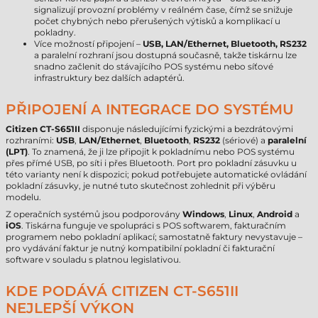
signalizují provozní problémy v reálném čase, čímž se snižuje
počet chybných nebo přerušených výtisků a komplikací u
pokladny.
Více možností připojení –
USB, LAN/Ethernet, Bluetooth, RS232
a paralelní rozhraní jsou dostupná současně, takže tiskárnu lze
snadno začlenit do stávajícího POS systému nebo síťové
infrastruktury bez dalších adaptérů.
PŘIPOJENÍ A INTEGRACE DO SYSTÉMU
Citizen CT-S651II
disponuje následujícími fyzickými a bezdrátovými
rozhraními:
USB
,
LAN/Ethernet
,
Bluetooth
,
RS232
(sériové) a
paralelní
(LPT)
. To znamená, že ji lze připojit k pokladnímu nebo POS systému
přes přímé USB, po síti i přes Bluetooth. Port pro pokladní zásuvku u
této varianty není k dispozici; pokud potřebujete automatické ovládání
pokladní zásuvky, je nutné tuto skutečnost zohlednit při výběru
modelu.
Z operačních systémů jsou podporovány
Windows
,
Linux
,
Android
a
iOS
. Tiskárna funguje ve spolupráci s POS softwarem, fakturačním
programem nebo pokladní aplikací; samostatně faktury nevystavuje –
pro vydávání faktur je nutný kompatibilní pokladní či fakturační
software v souladu s platnou legislativou.
KDE PODÁVÁ CITIZEN CT-S651II
NEJLEPŠÍ VÝKON