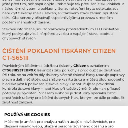
ještě před tím, než papír dojde – zabraňuje tak přerušení tisku dokladu a
následným chybám u pokladny. Senzor otevření krytu detekuje, zda
není kryt tiskárny zcela uzavřen, a v takovém stavu zabrání spuštění
tisku. Oba senzory přispívají k spolehlivějšímu provozu s menším
počtem manuálních zásahů.
Stavové informace jsou zobrazovány prostřednictvím LED indikátoru,
který poskytuje vizuální zpětnou vazbu o napájení, stavu papíru a
chybových stavech.
ČIŠTĚNÍ POKLADNÍ TISKÁRNY CITIZEN
CT-S651II
Pravidelným čištěním a údržbou tiskárny
Citizen
s označením
CTS651IIS3TEBPXX
lze snížit riziko poruchy a prodloužit její životnost.
Při tisku se na vnitřní díly tiskárny včetně tiskové hlavy usazuje papírový
prach a další nečistoty, což snižuje kvalitu tisku a může z dlouhodobého
hlediska vést k poškození tiskové hlavy. Doporučuje se pravidelná
kontrola tiskové hlavy – například při každé výměně role – a v případě
potřeby její vyčištění. V našem e-shopu je dostupný speciální čisticí
prostředek určený pro čištění tiskových hlav, kterým lze dále prodloužit
životnost zařízení.
CITIZEN CT-S651II – HLAVNÍ TECHNICKÉ
POUŽÍVÁME COOKIES
PARAMETRY
Můžeme je umístit pro analýzu našich údajů o návštěvnících, pro
zlepšení našeho webu, ukázání personalizovaného obsahu a pro