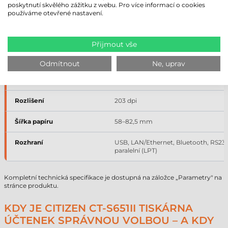
poskytnutí skvělého zážitku z webu. Pro více informací o cookies
používáme otevřené nastavení.
Technický parametr
Hodnota
Provedení
stolní
Přijmout vše
Technologie tisku
přímý termální tisk
Odmítnout
Ne, uprav
Rychlost tisku
220 mm/s
Rozlišení
203 dpi
Šířka papíru
58–82,5 mm
Rozhraní
USB, LAN/Ethernet, Bluetooth, RS232
paralelní (LPT)
Kompletní technická specifikace je dostupná na záložce „Parametry" na
stránce produktu.
KDY JE CITIZEN CT-S651II TISKÁRNA
ÚČTENEK SPRÁVNOU VOLBOU – A KDY