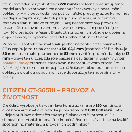
Stolní provedení a rychlost tisku
220 mm/s
společně předurčují tento
model pro frekventované maloobchodní provozovny a restaurační
pokladny. V maloobchodě – od potravinářské prodejny až po kamennou
prodejnu – zajišťuje rychlý tisk paragonů a účtenek, automatická
řezačka a stabilní síťové připojení (LAN) bezproblémový provoz. V
restauračním, kavárenskémem a rychlostravovacím prostředí jde
rovněž o osvědčené řešení: Bluetooth připojení umožňuje propojení s
objednávkovými systémy na tabletu nebo mobilním telefonu.
Při výběru spotřebního materiálu je vhodné zohlednit tři parametry.
Šířka papíru je volitelná v rozsahu
58–82,5 mm
(maximální šířka tisku je
80 mm
), maximální průměr role je
83 mm
a vnitřní průměr dutinky je
12
mm
– právě ten určuje, zda role pasuje na osu tiskárny. Správný výběr
pokladní pásky
předchází zasekávání a neproduktivním prostojům.
Důležité je, že tisk na termopapíru může časem blednout, proto se pro
doklady s dlouhou dobou archivace doporučuje termopapír archivní
kvality.
CITIZEN CT-S651II – PROVOZ A
ŽIVOTNOST
Dle údajů výrobce je tisková hlava konstruována pro
150 km
tisku a
gilotinová automatická řezačka je navržena na
2 000 000 řezů
. Tyto
údaje slouží jako orientační základ při plánování životnosti dílů a
stanovení servisních intervalů – skutečná životnost závisí také na kvalitě
spotřebního materiálu a provozních podmínkách.
Senzor konce papíru průběžně sleduje ubývání role a včas upozorní