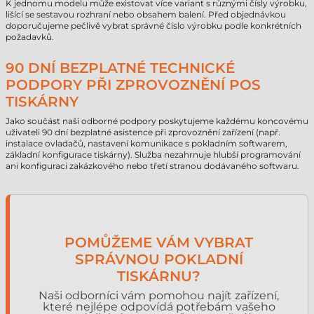
K jednomu modelu může existovat více variant s různými čísly výrobku,
lišící se sestavou rozhraní nebo obsahem balení. Před objednávkou
doporučujeme pečlivě vybrat správné číslo výrobku podle konkrétních
požadavků.
90 DNÍ BEZPLATNÉ TECHNICKÉ
PODPORY PŘI ZPROVOZNĚNÍ POS
TISKÁRNY
Jako součást naší odborné podpory poskytujeme každému koncovému
uživateli 90 dní bezplatné asistence při zprovoznění zařízení (např.
instalace ovladačů, nastavení komunikace s pokladním softwarem,
základní konfigurace tiskárny). Služba nezahrnuje hlubší programování
ani konfiguraci zakázkového nebo třetí stranou dodávaného softwaru.
POMŮŽEME VÁM VYBRAT
SPRÁVNOU POKLADNÍ
TISKÁRNU?
Naši odborníci vám pomohou najít zařízení,
které nejlépe odpovídá potřebám vašeho