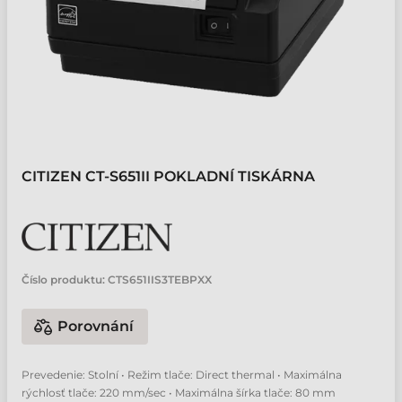
CITIZEN CT-S651II POKLADNÍ TISKÁRNA
Číslo produktu:
CTS651IIS3TEBPXX
Porovnání
Prevedenie: Stolní • Režim tlače: Direct thermal • Maximálna
rýchlosť tlače: 220 mm/sec • Maximálna šírka tlače: 80 mm