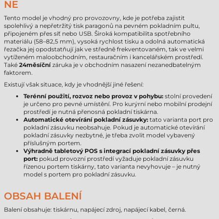
NE
Tento model je vhodný pro provozovny, kde je potřeba zajistit
spolehlivý a nepřetržitý tisk paragonů na pevném pokladním pultu,
připojeném přes síť nebo USB. Široká kompatibilita spotřebního
materiálu (58–82,5 mm), vysoká rychlost tisku a odolná automatická
řezačka jej opodstatňují jak ve středně frekventovaném, tak ve velmi
vytíženém maloobchodním, restauračním i kancelářském prostředí.
Také
24měsíční
záruka je v obchodním nasazení nezanedbatelným
faktorem.
Existují však situace, kdy je vhodnější jiné řešení:
Terénní použití, rozvoz nebo provoz v pohybu:
stolní provedení
je určeno pro pevné umístění. Pro kurýrní nebo mobilní prodejní
prostředí je nutná přenosná pokladní tiskárna.
Automatické otevírání pokladní zásuvky:
tato varianta port pro
pokladní zásuvku neobsahuje. Pokud je automatické otevírání
pokladní zásuvky nezbytné, je třeba zvolit model vybavený
příslušným portem.
Výhradně tabletový POS s integrací pokladní zásuvky přes
port:
pokud provozní prostředí vyžaduje pokladní zásuvku
řízenou portem tiskárny, tato varianta nevyhovuje – je nutný
model s portem pro pokladní zásuvku.
OBSAH BALENÍ
Balení obsahuje: tiskárnu, napájecí zdroj, napájecí kabel, černá.