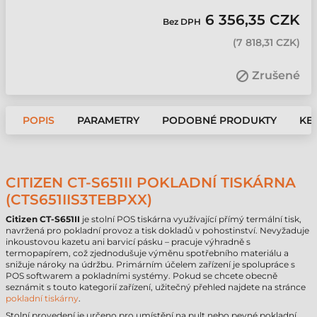
6 356,35 CZK
Bez DPH
(
7 818,31 CZK
)
Zrušené
POPIS
PARAMETRY
PODOBNÉ PRODUKTY
KE 
CITIZEN CT-S651II POKLADNÍ TISKÁRNA
(CTS651IIS3TEBPXX)
Citizen
CT-S651II
je stolní POS tiskárna využívající přímý termální tisk,
navržená pro pokladní provoz a tisk dokladů v pohostinství. Nevyžaduje
inkoustovou kazetu ani barvicí pásku – pracuje výhradně s
termopapírem, což zjednodušuje výměnu spotřebního materiálu a
snižuje nároky na údržbu. Primárním účelem zařízení je spolupráce s
POS softwarem a pokladními systémy. Pokud se chcete obecně
seznámit s touto kategorií zařízení, užitečný přehled najdete na stránce
pokladní tiskárny
.
Stolní provedení je určeno pro umístění na pult nebo pevné pokladní