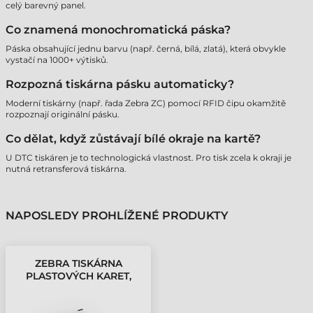
celý barevný panel.
Co znamená monochromatická páska?
Páska obsahující jednu barvu (např. černá, bílá, zlatá), která obvykle
vystačí na 1000+ výtisků.
Rozpozná tiskárna pásku automaticky?
Moderní tiskárny (např. řada Zebra ZC) pomocí RFID čipu okamžitě
rozpoznají originální pásku.
Co dělat, když zůstávají bílé okraje na kartě?
U DTC tiskáren je to technologická vlastnost. Pro tisk zcela k okraji je
nutná retransferová tiskárna.
NAPOSLEDY PROHLÍŽENÉ PRODUKTY
ZEBRA TISKÁRNA
PLASTOVÝCH KARET,
BARVÍCÍ PÁSKA, ZC350 -
300 STRAN, YMCKO