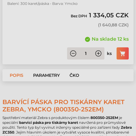
Balení: 300 karet/páska • Barva: Ymcko
1 334,05 CZK
Bez DPH
(
1 640,88 CZK
)
Na sklade 12 ks
ks
POPIS
PARAMETRY
ČKO
BARVÍCÍ PÁSKA PRO TISKÁRNY KARET
ZEBRA, YMCKO (800350-252EM)
Spotřební materiál Zebra s produktovým číslem
800350-252EM
je
speciální
barvící páska pro tiskárny karet
navržená pro průmyslové
použití. Tento typ byl vyvinut inženýry speciálně pro zařízení řady
Zebra
ZC350
. Jejím hlavním úkolem je vytvářet vysoce kvalitní, plnobarevné