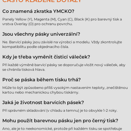
ČASTO KLADENÉ DOTAZY
Co znamená zkratka YMCKO?
Panely Yellow (Y), Magenta (M), Cyan (C), Black (K) pro barevný tisk a
vrstva Overlay (O) pro ochranu povrchu.
Jsou všechny pásky univerzální?
Ne. Barvící pásky jsou závislé na výrobci a modelu. Vždy zkontrolujte
kompatibilitu podle objednacího čísla.
Kdy je třeba vyměnit čisticí váleček?
Při každé výměně barvící pásky se doporučuje vložit nový váleček, aby
se chránila tisková hlava.
Proč se páska během tisku trhá?
Může to být způsobeno příliš vysokým nastavením teploty, znečištěnou
kartou nebo mechanickou chybou tiskárny.
Jaká je životnost barvících pásek?
Při správném skladování (v chladu a temnu) je to obvykle 1-2 roky.
Mohu použít barevnou pásku jen pro černý tisk?
Ano, ale je to neekonomické, protože při každém tisku se spotřebuje