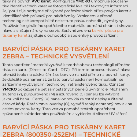
tisky na povrch
PVC karet
. Konfigurace
YMCKO
umožňuje současný
tisk identifikačních karet ve fotografické kvalitě i textových informací.
Její použití je nezbytné při výrobě profesionálních přístupových karet a
identifikačních průkazů pro návštěvníky. Vzhledem k přesné
technologické kompatibilitě nelze tuto pásku nahradit jinými typy.
Používání originálního spotřebního materiálu pomáhá chránit tiskovou
hlavu a snižuje nároky na servis. Správně zvolená
barvící páska pro
tiskárny karet
zajišťuje dlouhodobý a spolehlivý provoz zařízení.
BARVÍCÍ PÁSKA PRO TISKÁRNY KARET
ZEBRA – TECHNICKÉ VYSVĚTLENÍ
Tento spotřební materiál využívá k tvorbě obrazu technologii přímého
tisku na kartu (Direct-to-Card – DTC). Při tomto procesu tisková hlava
přenáší teplo na pásku, čímž se barvivo nanáší přímo na povrch karty.
Je důležité poznamenat, že tato barvící páska není kompatibilní se
zařízeními využívajícími technologii retransferového tisku. Označení
YMCKO
odkazuje na pět samostatných panelů uvnitř role. Mícháním
žlutého (Y), purpurového (M) a azurového (C) panelu lze vytvořit
jakoukoli barvu. Černý (K) panel odpovídá za ostré nápisy a čitelné
čárové kódy. Pátá vrstva, overlay (O), vytváří tenký ochranný povlak na
celém povrchu karty. Tato vrstva pomáhá zmírnit opotřebení
způsobené každodenním používáním a vyblednutí vlivem UV záření.
BARVÍCÍ PÁSKA PRO TISKÁRNY KARET
ZEBRA (800350-252EM) – TECHNICKÉ