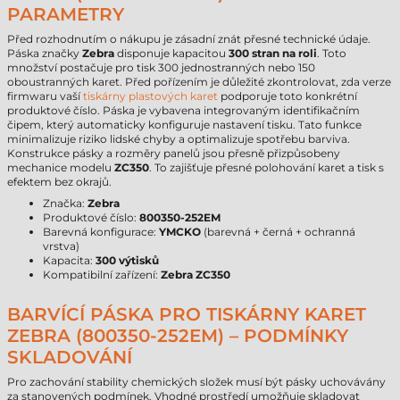
PARAMETRY
Před rozhodnutím o nákupu je zásadní znát přesné technické údaje.
Páska značky
Zebra
disponuje kapacitou
300 stran na roli
. Toto
množství postačuje pro tisk 300 jednostranných nebo 150
oboustranných karet. Před pořízením je důležité zkontrolovat, zda verze
firmwaru vaší
tiskárny plastových karet
podporuje toto konkrétní
produktové číslo. Páska je vybavena integrovaným identifikačním
čipem, který automaticky konfiguruje nastavení tisku. Tato funkce
minimalizuje riziko lidské chyby a optimalizuje spotřebu barviva.
Konstrukce pásky a rozměry panelů jsou přesně přizpůsobeny
mechanice modelu
ZC350
. To zajišťuje přesné polohování karet a tisk s
efektem bez okrajů.
Značka:
Zebra
Produktové číslo:
800350-252EM
Barevná konfigurace:
YMCKO
(barevná + černá + ochranná
vrstva)
Kapacita:
300 výtisků
Kompatibilní zařízení:
Zebra ZC350
BARVÍCÍ PÁSKA PRO TISKÁRNY KARET
ZEBRA (800350-252EM) – PODMÍNKY
SKLADOVÁNÍ
Pro zachování stability chemických složek musí být pásky uchovávány
za stanovených podmínek. Vhodné prostředí umožňuje skladovat