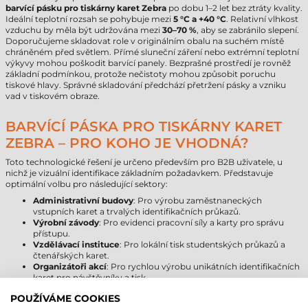
barvící pásku pro tiskárny karet Zebra
po dobu 1–2 let bez ztráty kvality.
Ideální teplotní rozsah se pohybuje mezi
5 °C a +40 °C
. Relativní vlhkost
vzduchu by měla být udržována mezi
30–70 %
, aby se zabránilo slepení.
Doporučujeme skladovat role v originálním obalu na suchém místě
chráněném před světlem. Přímé sluneční záření nebo extrémní teplotní
výkyvy mohou poškodit barvící panely. Bezprašné prostředí je rovněž
základní podmínkou, protože nečistoty mohou způsobit poruchu
tiskové hlavy. Správné skladování předchází přetržení pásky a vzniku
vad v tiskovém obraze.
BARVÍCÍ PÁSKA PRO TISKÁRNY KARET
ZEBRA – PRO KOHO JE VHODNÁ?
Toto technologické řešení je určeno především pro B2B uživatele, u
nichž je vizuální identifikace základním požadavkem. Představuje
optimální volbu pro následující sektory:
Administrativní budovy
: Pro výrobu zaměstnaneckých
vstupních karet a trvalých identifikačních průkazů.
Výrobní závody
: Pro evidenci pracovní síly a karty pro správu
přístupu.
Vzdělávací instituce
: Pro lokální tisk studentských průkazů a
čtenářských karet.
Organizátoři akcí
: Pro rychlou výrobu unikátních identifikačních
karet pro návštěvníky a tisk.
IT integrátoři
: Jako spotřební materiál dodávaný v rámci
POUŽÍVÁME COOKIES
komplexních přístupových systémů.