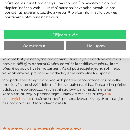
Můžeme je umístit pro analýzu našich údajů o návštěvnících, pro
Používání originálního spotřebního materiálu
Zebra
se vyplatí i z
zlepšení našeho webu, ukázání personalizovaného obsahu a pro
obchodního hlediska. Snižuje množství zmetků způsobených chybným
poskytnutí skvělého zážitku z webu. Pro více informací o cookies
tiskem a zajišťuje standardizovaný vzhled.
používáme otevřené nastavení.
NEJSTE SI JISTI, KTERÁ BARVÍCÍ PÁSKA
PRO TISKÁRNY KARET ZEBRA JE
Přijmout vše
IDEÁLNÍ?
Odmítnout
Ne, uprav
Výběr správného spotřebního materiálu může být kvůli mnoha
podobným produktovým číslům složitý. Ověření technologické
kompatibility je nezbytné pro ochranu tiskárny a nákladově efektivní
provoz. Náš tým odborníků vám pomůže identifikovat pásku, která
přesně odpovídá vašemu zařízení. Ať už potřebujete jednu roli, nebo
velkoobjemové, pravidelné dodávky, jsme vám plně k dispozici.
V případě specifických obchodních potřeb nebo požadavku na velké
množství karet si vyžádejte naši individuální nabídku. Pokud si nepřejete
udržovat nebo provozovat vlastní strojový park, nabízíme také
kompletní služby. V případě zájmu vám v rámci naší služby
tisk
plastových karet
dodáme hotové, personalizované karty. Kontaktujte
nás pro domluvu technických detailů.