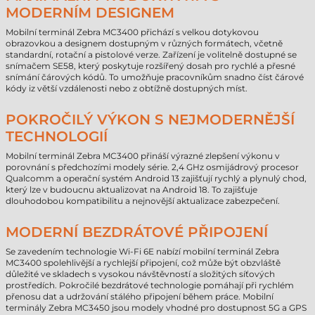
MODERNÍM DESIGNEM
Mobilní terminál Zebra MC3400 přichází s velkou dotykovou
obrazovkou a designem dostupným v různých formátech, včetně
standardní, rotační a pistolové verze. Zařízení je volitelně dostupné se
snímačem SE58, který poskytuje rozšířený dosah pro rychlé a přesné
snímání čárových kódů. To umožňuje pracovníkům snadno číst čárové
kódy iz větší vzdálenosti nebo z obtížně dostupných míst.
POKROČILÝ VÝKON S NEJMODERNĚJŠÍ
TECHNOLOGIÍ
Mobilní terminál Zebra MC3400 přináší výrazné zlepšení výkonu v
porovnání s předchozími modely série. 2,4 GHz osmijádrový procesor
Qualcomm a operační systém Android 13 zajišťují rychlý a plynulý chod,
který lze v budoucnu aktualizovat na Android 18. To zajišťuje
dlouhodobou kompatibilitu a nejnovější aktualizace zabezpečení.
MODERNÍ BEZDRÁTOVÉ PŘIPOJENÍ
Se zavedením technologie Wi-Fi 6E nabízí mobilní terminál Zebra
MC3400 spolehlivější a rychlejší připojení, což může být obzvláště
důležité ve skladech s vysokou návštěvností a složitých síťových
prostředích. Pokročilé bezdrátové technologie pomáhají při rychlém
přenosu dat a udržování stálého připojení během práce. Mobilní
terminály Zebra MC3450 jsou modely vhodné pro dostupnost 5G a GPS