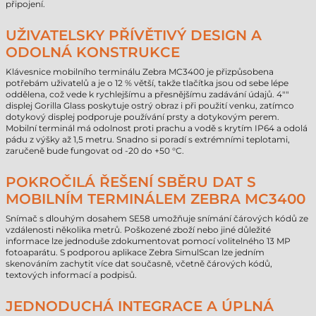
připojení.
UŽIVATELSKY PŘÍVĚTIVÝ DESIGN A
ODOLNÁ KONSTRUKCE
Klávesnice mobilního terminálu Zebra MC3400 je přizpůsobena
potřebám uživatelů a je o 12 % větší, takže tlačítka jsou od sebe lépe
oddělena, což vede k rychlejšímu a přesnějšímu zadávání údajů. 4""
displej Gorilla Glass poskytuje ostrý obraz i při použití venku, zatímco
dotykový displej podporuje používání prsty a dotykovým perem.
Mobilní terminál má odolnost proti prachu a vodě s krytím IP64 a odolá
pádu z výšky až 1,5 metru. Snadno si poradí s extrémními teplotami,
zaručeně bude fungovat od -20 do +50 °C.
POKROČILÁ ŘEŠENÍ SBĚRU DAT S
MOBILNÍM TERMINÁLEM ZEBRA MC3400
Snímač s dlouhým dosahem SE58 umožňuje snímání čárových kódů ze
vzdálenosti několika metrů. Poškozené zboží nebo jiné důležité
informace lze jednoduše zdokumentovat pomocí volitelného 13 MP
fotoaparátu. S podporou aplikace Zebra SimulScan lze jedním
skenováním zachytit více dat současně, včetně čárových kódů,
textových informací a podpisů.
JEDNODUCHÁ INTEGRACE A ÚPLNÁ