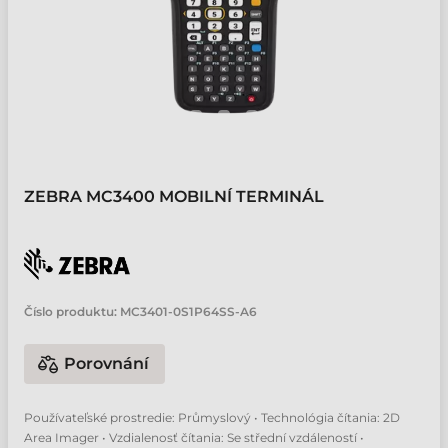
ZEBRA MC3400 MOBILNÍ TERMINÁL
Číslo produktu:
MC3401-0S1P64SS-A6
Porovnání
Používateľské prostredie: Průmyslový • Technológia čítania: 2D
Area Imager • Vzdialenosť čítania: Se střední vzdáleností •