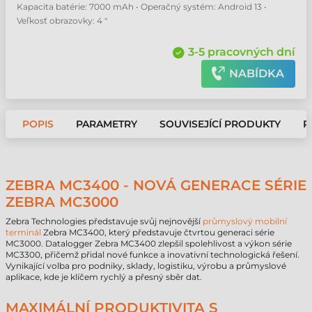
Kapacita batérie: 7000 mAh • Operačný systém: Android 13 •
Veľkosť obrazovky: 4 "
3-5 pracovných dní
NABÍDKA
POPIS
PARAMETRY
SOUVISEJÍCÍ PRODUKTY
P
ZEBRA MC3400 - NOVÁ GENERACE SÉRIE
ZEBRA MC3000
Zebra Technologies představuje svůj nejnovější
průmyslový mobilní
terminál
Zebra MC3400, který představuje čtvrtou generaci série
MC3000. Datalogger Zebra MC3400 zlepšil spolehlivost a výkon série
MC3300, přičemž přidal nové funkce a inovativní technologická řešení.
Vynikající volba pro podniky, sklady, logistiku, výrobu a průmyslové
aplikace, kde je klíčem rychlý a přesný sběr dat.
MAXIMÁLNÍ PRODUKTIVITA S