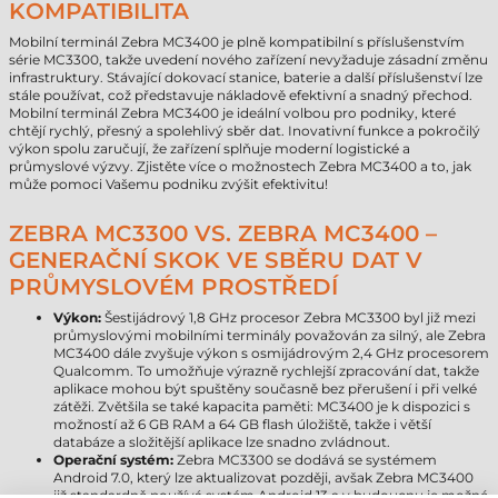
KOMPATIBILITA
Mobilní terminál Zebra MC3400 je plně kompatibilní s příslušenstvím
série MC3300, takže uvedení nového zařízení nevyžaduje zásadní změnu
infrastruktury. Stávající dokovací stanice, baterie a další příslušenství lze
stále používat, což představuje nákladově efektivní a snadný přechod.
Mobilní terminál Zebra MC3400 je ideální volbou pro podniky, které
chtějí rychlý, přesný a spolehlivý sběr dat. Inovativní funkce a pokročilý
výkon spolu zaručují, že zařízení splňuje moderní logistické a
průmyslové výzvy. Zjistěte více o možnostech Zebra MC3400 a to, jak
může pomoci Vašemu podniku zvýšit efektivitu!
ZEBRA MC3300 VS. ZEBRA MC3400 –
GENERAČNÍ SKOK VE SBĚRU DAT V
PRŮMYSLOVÉM PROSTŘEDÍ
Výkon:
Šestijádrový 1,8 GHz procesor Zebra MC3300 byl již mezi
průmyslovými mobilními terminály považován za silný, ale Zebra
MC3400 dále zvyšuje výkon s osmijádrovým 2,4 GHz procesorem
Qualcomm. To umožňuje výrazně rychlejší zpracování dat, takže
aplikace mohou být spuštěny současně bez přerušení i při velké
zátěži. Zvětšila se také kapacita paměti: MC3400 je k dispozici s
možností až 6 GB RAM a 64 GB flash úložiště, takže i větší
databáze a složitější aplikace lze snadno zvládnout.
Operační systém:
Zebra MC3300 se dodává se systémem
Android 7.0, který lze aktualizovat později, avšak Zebra MC3400
již standardně používá systém Android 13 a v budoucnu je možné