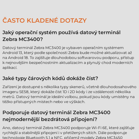
ČASTO KLADENÉ DOTAZY
Jaký operační systém používá datový terminál
Zebra MC3400?
Datový terminál Zebra MC3400 je vybaven operačním systémem
Android 13, který podle společnosti Zebra bude možné aktualizovat až
na Android 18. To zajišťuje dlouhodobou softwarovou podporu, přístup
k nejnovějším bezpečnostním aktualizacím a plynulý chod moderních
aplikací.
Jaké typy čárových kódů dokáže číst?
Zařízení je dostupné s několika typy skenerů, včetně dlouhodosahového
imageru SE58, který dokáže číst 1D i 2D kódy i ze vzdálenosti několika
metrů. Datový terminál je ideální volbou, pokud jsou kódy umístěny na
těžko přístupných místech nebo ve výškách.
Podporuje datový terminál Zebra MC3400
nejmodernější bezdrátová připojení?
Ano, datový terminál Zebra MC3400 podporuje Wi-Fi 6E, které zajišťuje
rychlejší a stabilnější připojení i v přetížených sítích. Dále podporuje
technologie Bluetooth 5.1 a NFC, přičemž modely Zebra MC3450