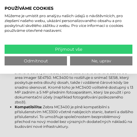
jej upgradovat na Android 18. Uživatelům poskytuje delší
POUŽÍVÁME COOKIES
podporu, vylepšené zabezpečení a moderní funkce.
Displej:
Obě zařízení jsou vybavena 4"" displejem Gorilla Glass,
Můžeme je umístit pro analýzu našich údajů o návštěvnících, pro
který je odolný vůči poškrábání a nárazu. Displej MC3400 však
zlepšení našeho webu, ukázání personalizovaného obsahu a pro
přichází s pokročilejším ovládáním jasu a ještě lepší viditelností
poskytnutí skvělého zážitku z webu. Pro více informací o cookies
venku, takže zůstává dobře čitelný i za jasnějších světelných
používáme otevřené nastavení.
podmínek.
Bezdrátová připojení:
Zebra MC3300 podporuje Wi-Fi 5, zatímco
MC3400 již přichází s kompatibilitou Wi-Fi 6E, která poskytuje
rychlejší, stabilnější a spolehlivější připojení i v přeplněných
Přijmout vše
síťových prostředích. Zebra MC3400 navíc obdržela podporu
Bluetooth 5.1, která poskytuje efektivnější využití energie a delší
Odmítnout
Ne, uprav
dosah. Modely Zebra MC3450 jsou kompatibilní s 5G a GPS.
Možnosti získávání dat:
MC3300 byl dostupný s několika moduly
skeneru čárových kódů, včetně laserového skeneru SE960 a s
area imager SE4750. MC3400 to rozšiřuje o snímač SE58, který
poskytuje extra dlouhý dosah, takže i vzdálené čárové kódy lze
snadno skenovat. Kromě toho je MC3400 volitelně dostupný s 13
MP zadním a 5 MP předním fotoaparátem, který lze použít i pro
dokumentační účely (například fotografování poškozeného
zboží).
Kompatibilita:
Zebra MC3400 je plně kompatibilní s
příslušenstvím MC3300 včetně nabíjecích stanic, baterií a dalšího
příslušenství. To umožňuje společnostem bezproblémový
přechod na nový model bez výrazných dodatečných nákladů na
budování nové infrastruktury.