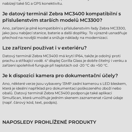
nabízejí také 5G a GPS konektivitu.
Je datový terminál Zebra MC3400 kompatibilní s
příslušenstvím starších modelů MC3300?
Ano, zařízení je plně kompatibilní s příslušenstvím řady Zebra MC3300,
jako jsou nabíjecí stanice, baterie a další doplňky. To výrazně usnadňuje
přechod na novější model a snižuje náklady na modernizaci.
Lze zařízení používat i v exteriéru?
Datový terminál Zebra MC3400 má krytí IP64, takže je odolný proti
prachu a stříkající vodě. 4" displej Gorilla Glass je dobře čitelný i venku a
zařízení spolehlivě funguje při teplotách od -20 °C do +50 °C.
Je k dispozici kamera pro dokumentační účely?
Ano, některé verze jsou vybaveny 13MP zadní kamerou s LED bleskem,
která je ideální například pro dokumentaci poškozeného zboží nebo
obalů. Datový terminál Zebra MC3400 podporuje také aplikaci
SimulScan, která umožňuje jedním skenem zaznamenat různé údaje
(např. čárový kód, text, podpis).
NAPOSLEDY PROHLÍŽENÉ PRODUKTY