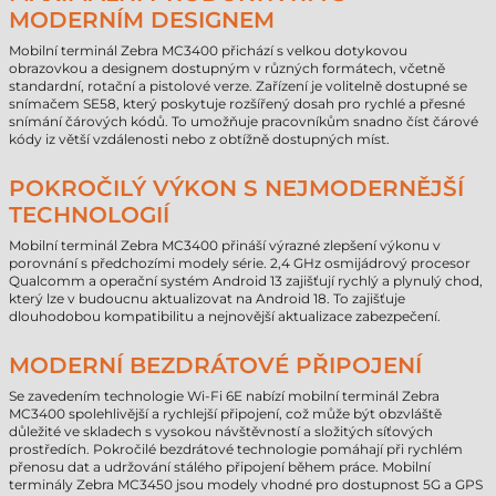
MODERNÍM DESIGNEM
Mobilní terminál Zebra MC3400 přichází s velkou dotykovou
obrazovkou a designem dostupným v různých formátech, včetně
standardní, rotační a pistolové verze. Zařízení je volitelně dostupné se
snímačem SE58, který poskytuje rozšířený dosah pro rychlé a přesné
snímání čárových kódů. To umožňuje pracovníkům snadno číst čárové
kódy iz větší vzdálenosti nebo z obtížně dostupných míst.
POKROČILÝ VÝKON S NEJMODERNĚJŠÍ
TECHNOLOGIÍ
Mobilní terminál Zebra MC3400 přináší výrazné zlepšení výkonu v
porovnání s předchozími modely série. 2,4 GHz osmijádrový procesor
Qualcomm a operační systém Android 13 zajišťují rychlý a plynulý chod,
který lze v budoucnu aktualizovat na Android 18. To zajišťuje
dlouhodobou kompatibilitu a nejnovější aktualizace zabezpečení.
MODERNÍ BEZDRÁTOVÉ PŘIPOJENÍ
Se zavedením technologie Wi-Fi 6E nabízí mobilní terminál Zebra
MC3400 spolehlivější a rychlejší připojení, což může být obzvláště
důležité ve skladech s vysokou návštěvností a složitých síťových
prostředích. Pokročilé bezdrátové technologie pomáhají při rychlém
přenosu dat a udržování stálého připojení během práce. Mobilní
terminály Zebra MC3450 jsou modely vhodné pro dostupnost 5G a GPS