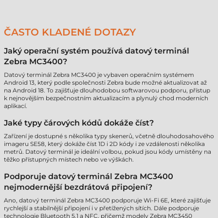
ČASTO KLADENÉ DOTAZY
Jaký operační systém používá datový terminál
Zebra MC3400?
Datový terminál Zebra MC3400 je vybaven operačním systémem
Android 13, který podle společnosti Zebra bude možné aktualizovat až
na Android 18. To zajišťuje dlouhodobou softwarovou podporu, přístup
k nejnovějším bezpečnostním aktualizacím a plynulý chod moderních
aplikací.
Jaké typy čárových kódů dokáže číst?
Zařízení je dostupné s několika typy skenerů, včetně dlouhodosahového
imageru SE58, který dokáže číst 1D i 2D kódy i ze vzdálenosti několika
metrů. Datový terminál je ideální volbou, pokud jsou kódy umístěny na
těžko přístupných místech nebo ve výškách.
Podporuje datový terminál Zebra MC3400
nejmodernější bezdrátová připojení?
Ano, datový terminál Zebra MC3400 podporuje Wi-Fi 6E, které zajišťuje
rychlejší a stabilnější připojení i v přetížených sítích. Dále podporuje
technologie Bluetooth 5.1 a NFC, přičemž modely Zebra MC3450