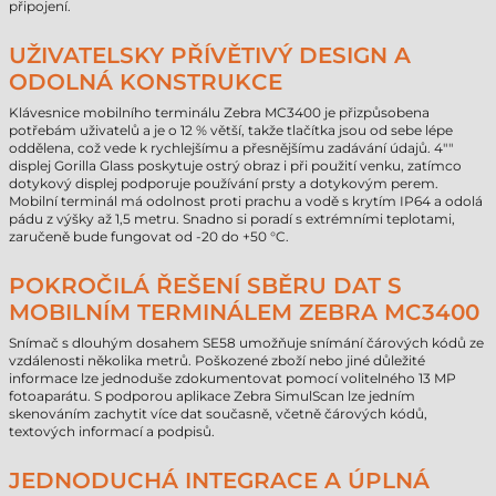
připojení.
UŽIVATELSKY PŘÍVĚTIVÝ DESIGN A
ODOLNÁ KONSTRUKCE
Klávesnice mobilního terminálu Zebra MC3400 je přizpůsobena
potřebám uživatelů a je o 12 % větší, takže tlačítka jsou od sebe lépe
oddělena, což vede k rychlejšímu a přesnějšímu zadávání údajů. 4""
displej Gorilla Glass poskytuje ostrý obraz i při použití venku, zatímco
dotykový displej podporuje používání prsty a dotykovým perem.
Mobilní terminál má odolnost proti prachu a vodě s krytím IP64 a odolá
pádu z výšky až 1,5 metru. Snadno si poradí s extrémními teplotami,
zaručeně bude fungovat od -20 do +50 °C.
POKROČILÁ ŘEŠENÍ SBĚRU DAT S
MOBILNÍM TERMINÁLEM ZEBRA MC3400
Snímač s dlouhým dosahem SE58 umožňuje snímání čárových kódů ze
vzdálenosti několika metrů. Poškozené zboží nebo jiné důležité
informace lze jednoduše zdokumentovat pomocí volitelného 13 MP
fotoaparátu. S podporou aplikace Zebra SimulScan lze jedním
skenováním zachytit více dat současně, včetně čárových kódů,
textových informací a podpisů.
JEDNODUCHÁ INTEGRACE A ÚPLNÁ