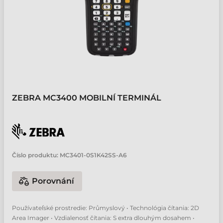
ZEBRA MC3400 MOBILNÍ TERMINÁL
Číslo produktu:
MC3401-0S1K42SS-A6
Porovnání
Používateľské prostredie: Průmyslový • Technológia čítania: 2D
Area Imager • Vzdialenosť čítania: S extra dlouhým dosahem •