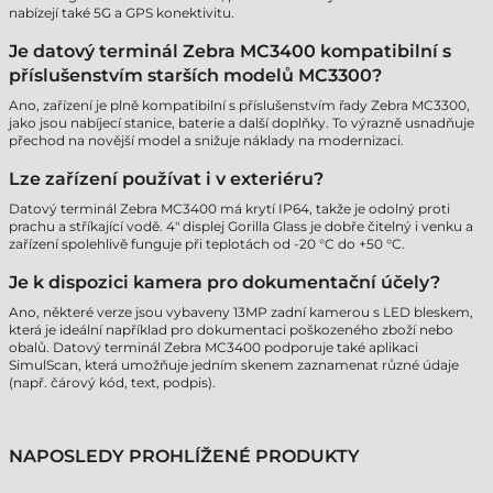
nabízejí také 5G a GPS konektivitu.
Je datový terminál Zebra MC3400 kompatibilní s
příslušenstvím starších modelů MC3300?
Ano, zařízení je plně kompatibilní s příslušenstvím řady Zebra MC3300,
jako jsou nabíjecí stanice, baterie a další doplňky. To výrazně usnadňuje
přechod na novější model a snižuje náklady na modernizaci.
Lze zařízení používat i v exteriéru?
Datový terminál Zebra MC3400 má krytí IP64, takže je odolný proti
prachu a stříkající vodě. 4" displej Gorilla Glass je dobře čitelný i venku a
zařízení spolehlivě funguje při teplotách od -20 °C do +50 °C.
Je k dispozici kamera pro dokumentační účely?
Ano, některé verze jsou vybaveny 13MP zadní kamerou s LED bleskem,
která je ideální například pro dokumentaci poškozeného zboží nebo
obalů. Datový terminál Zebra MC3400 podporuje také aplikaci
SimulScan, která umožňuje jedním skenem zaznamenat různé údaje
(např. čárový kód, text, podpis).
NAPOSLEDY PROHLÍŽENÉ PRODUKTY