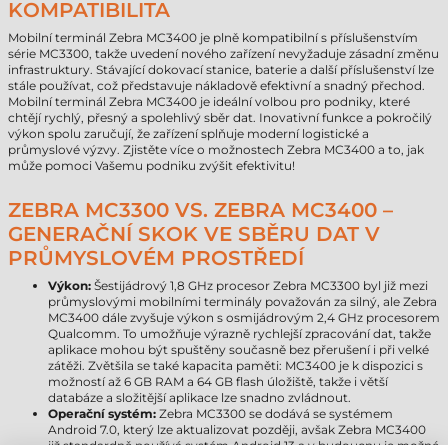
KOMPATIBILITA
Mobilní terminál Zebra MC3400 je plně kompatibilní s příslušenstvím
série MC3300, takže uvedení nového zařízení nevyžaduje zásadní změnu
infrastruktury. Stávající dokovací stanice, baterie a další příslušenství lze
stále používat, což představuje nákladově efektivní a snadný přechod.
Mobilní terminál Zebra MC3400 je ideální volbou pro podniky, které
chtějí rychlý, přesný a spolehlivý sběr dat. Inovativní funkce a pokročilý
výkon spolu zaručují, že zařízení splňuje moderní logistické a
průmyslové výzvy. Zjistěte více o možnostech Zebra MC3400 a to, jak
může pomoci Vašemu podniku zvýšit efektivitu!
ZEBRA MC3300 VS. ZEBRA MC3400 –
GENERAČNÍ SKOK VE SBĚRU DAT V
PRŮMYSLOVÉM PROSTŘEDÍ
Výkon:
Šestijádrový 1,8 GHz procesor Zebra MC3300 byl již mezi
průmyslovými mobilními terminály považován za silný, ale Zebra
MC3400 dále zvyšuje výkon s osmijádrovým 2,4 GHz procesorem
Qualcomm. To umožňuje výrazně rychlejší zpracování dat, takže
aplikace mohou být spuštěny současně bez přerušení i při velké
zátěži. Zvětšila se také kapacita paměti: MC3400 je k dispozici s
možností až 6 GB RAM a 64 GB flash úložiště, takže i větší
databáze a složitější aplikace lze snadno zvládnout.
Operační systém:
Zebra MC3300 se dodává se systémem
Android 7.0, který lze aktualizovat později, avšak Zebra MC3400
již standardně používá systém Android 13 a v budoucnu je možné