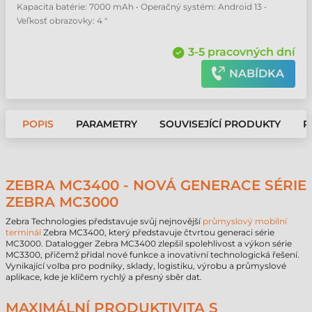
Kapacita batérie: 7000 mAh • Operačný systém: Android 13 •
Veľkosť obrazovky: 4 "
3-5 pracovných dní
NABÍDKA
POPIS
PARAMETRY
SOUVISEJÍCÍ PRODUKTY
P
ZEBRA MC3400 - NOVÁ GENERACE SÉRIE
ZEBRA MC3000
Zebra Technologies představuje svůj nejnovější
průmyslový mobilní
terminál
Zebra MC3400, který představuje čtvrtou generaci série
MC3000. Datalogger Zebra MC3400 zlepšil spolehlivost a výkon série
MC3300, přičemž přidal nové funkce a inovativní technologická řešení.
Vynikající volba pro podniky, sklady, logistiku, výrobu a průmyslové
aplikace, kde je klíčem rychlý a přesný sběr dat.
MAXIMÁLNÍ PRODUKTIVITA S